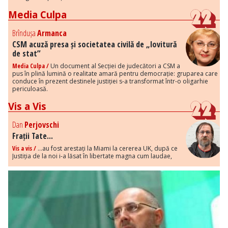
Media Culpa
Brîndușa
Armanca
CSM acuză presa și societatea civilă de „lovitură
de stat”
Media Culpa /
Un document al Secției de judecători a CSM a
pus în plină lumină o realitate amară pentru democrație: gruparea care
conduce în prezent destinele justiției s-a transformat într-o oligarhie
periculoasă.
Vis a Vis
Dan
Perjovschi
Frații Tate...
Vis a vis /
...au fost arestați la Miami la cererea UK, după ce
Justiția de la noi i-a lăsat în libertate magna cum laudae,