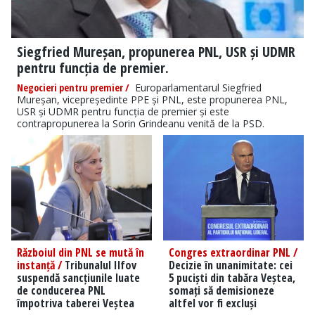
Siegfried Mureșan, propunerea PNL, USR și UDMR
pentru funcția de premier.
Negocieri pentru premier /
Europarlamentarul Siegfried
Mureșan, vicepreședinte PPE și PNL, este propunerea PNL,
USR și UDMR pentru funcția de premier și este
contrapropunerea la Sorin Grindeanu venită de la PSD.
Războiul din PNL se mută în
Congres extraordinar PNL /
instanță /
Tribunalul Ilfov
Decizie în unanimitate: cei
suspendă sancțiunile luate
5 puciști din tabăra Veștea,
de conducerea PNL
somați să demisioneze
împotriva taberei Veștea
altfel vor fi excluși