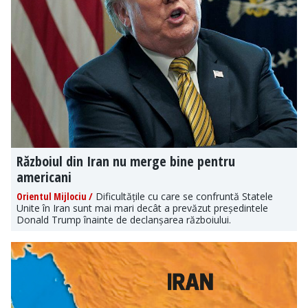
Războiul din Iran nu merge bine pentru
americani
Orientul Mijlociu /
Dificultățile cu care se confruntă Statele
Unite în Iran sunt mai mari decât a prevăzut președintele
Donald Trump înainte de declanșarea războiului.