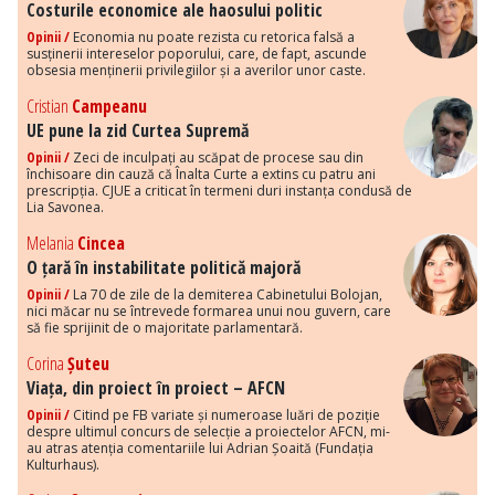
Costurile economice ale haosului politic
Opinii /
Economia nu poate rezista cu retorica falsă a
susținerii intereselor poporului, care, de fapt, ascunde
obsesia menținerii privilegiilor și a averilor unor caste.
Cristian
Campeanu
UE pune la zid Curtea Supremă
Opinii /
Zeci de inculpați au scăpat de procese sau din
închisoare din cauză că Înalta Curte a extins cu patru ani
prescripția. CJUE a criticat în termeni duri instanța condusă de
Lia Savonea.
Melania
Cincea
O țară în instabilitate politică majoră
Opinii /
La 70 de zile de la demiterea Cabinetului Bolojan,
nici măcar nu se întrevede formarea unui nou guvern, care
să fie sprijinit de o majoritate parlamentară.
Corina
Șuteu
Viața, din proiect în proiect – AFCN
Opinii /
Citind pe FB variate și numeroase luări de poziție
despre ultimul concurs de selecție a proiectelor AFCN, mi-
au atras atenția comentariile lui Adrian Șoaită (Fundația
Kulturhaus).