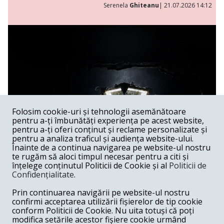
Serenela
Ghiteanu
| 21.07.2026 14:12
Folosim cookie-uri și tehnologii asemănătoare
pentru a-ți îmbunătăți experiența pe acest website,
pentru a-ți oferi conținut și reclame personalizate și
pentru a analiza traficul și audiența website-ului.
Înainte de a continua navigarea pe website-ul nostru
te rugăm să aloci timpul necesar pentru a citi și
înțelege conținutul Politicii de Cookie și al
Politicii de
Confidențialitate
.
Lakmé al lui Andrei Șerban
Prin continuarea navigării pe website-ul nostru
confirmi acceptarea utilizării fișierelor de tip cookie
Spectacol /
Spectacolele lui Andrei Șerban au, în feluri extrem
conform Politicii de Cookie. Nu uita totuși că poți
de diferite, capacitatea de a sugera că Graalul există —
modifica setările acestor fișiere cookie urmând
undeva, dincolo de gest, de muzică, de imagine —, dar că el