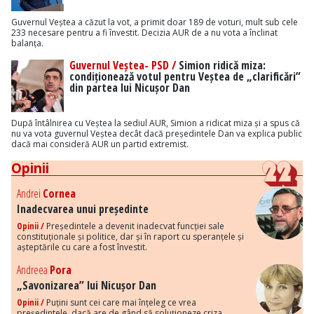
Guvernul Veștea a căzut la vot, a primit doar 189 de voturi, mult sub cele
233 necesare pentru a fi învestit. Decizia AUR de a nu vota a înclinat
balanța.
Guvernul Veștea- PSD /
Simion ridică miza:
condiționează votul pentru Veștea de „clarificări”
din partea lui Nicușor Dan
După întâlnirea cu Veștea la sediul AUR, Simion a ridicat miza și a spus că
nu va vota guvernul Veștea decât dacă președintele Dan va explica public
dacă mai consideră AUR un partid extremist.
Opinii
Andrei
Cornea
Inadecvarea unui președinte
Opinii /
Președintele a devenit inadecvat funcției sale
constituționale și politice, dar și în raport cu speranțele și
așteptările cu care a fost învestit.
Andreea
Pora
„Savonizarea” lui Nicușor Dan
Opinii /
Puțini sunt cei care mai înțeleg ce vrea
președintele, dacă are de gând să soluționeze criza