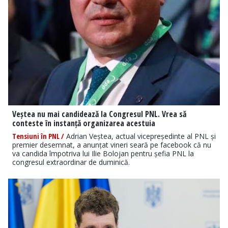
Veștea nu mai candidează la Congresul PNL. Vrea să
conteste în instanță organizarea acestuia
Tensiuni în PNL /
Adrian Veștea, actual vicepreședinte al PNL și
premier desemnat, a anunțat vineri seară pe facebook că nu
va candida împotriva lui Ilie Bolojan pentru șefia PNL la
congresul extraordinar de duminică.