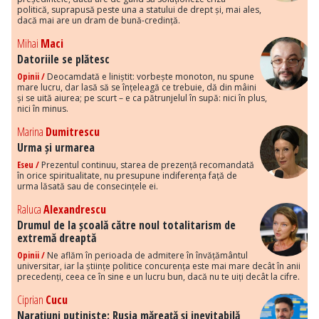
politică, suprapusă peste una a statului de drept și, mai ales,
dacă mai are un dram de bună-credință.
Mihai
Maci
Datoriile se plătesc
Opinii /
Deocamdată e liniștit: vorbește monoton, nu spune
mare lucru, dar lasă să se înțeleagă ce trebuie, dă din mâini
și se uită aiurea; pe scurt – e ca pătrunjelul în supă: nici în plus,
nici în minus.
Marina
Dumitrescu
Urma și urmarea
Eseu /
Prezentul continuu, starea de prezență recomandată
în orice spiritualitate, nu presupune indiferența față de
urma lăsată sau de consecințele ei.
Raluca
Alexandrescu
Drumul de la școală către noul totalitarism de
extremă dreaptă
Opinii /
Ne aflăm în perioada de admitere în învățământul
universitar, iar la științe politice concurența este mai mare decât în anii
precedenți, ceea ce în sine e un lucru bun, dacă nu te uiți decât la cifre.
Ciprian
Cucu
Narațiuni putiniste: Rusia măreață și inevitabilă