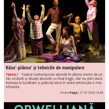
Râsu'-plânsu' și tehnicile de manipulare
Teatru /
Teatrul contemporan abundă în ultima vreme de un
râs scrâșnit și situații absurde cu final tragic, dar nu știm dacă
invitația la luciditate și judecăți etice în afara artisticului e mai
eficientă.
Doina
Papp
| 21.07.2026 14:43