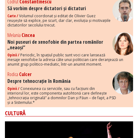
Codrut
Constantinescu
Să vorbim despre dictatori și dictaturi
Carte /
Volumul coordonat și editat de Olivier Guez
reușește să explice, pe scurt, dar clar, evoluția și motivațiile
dictatorilor secolului trecut.
Melania
Cincea
Noi puseuri de xenofobie din partea românilor
„neaoși”
Opinii /
Periodic, în spațiul public sunt voci care lansează
mesaje xenofobe la adresa câte unui politician care deranjează un
anumit grup politico-mediatic, într-un anumit moment.
Rodica
Culcer
Despre tehnocrație în România
Opinii /
Conexiunea cu serviciile, sau cu facțiuni din
interiorul lor, este componenta autohtonă care definește
„tehnocrația originală” a domnilor Dan și Păun – de fapt, a PSD
și a Sistemului.*
CULTURĂ