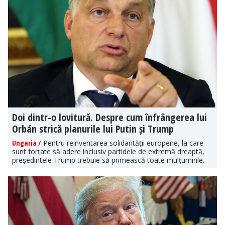
Doi dintr-o lovitură. Despre cum înfrângerea lui
Orbán strică planurile lui Putin și Trump
Ungaria /
Pentru reinventarea solidarității europene, la care
sunt forțate să adere inclusiv partidele de extremă dreaptă,
președintele Trump trebuie să primească toate mulțumirile.