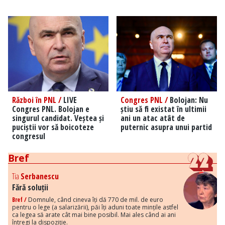
Război în PNL /
LIVE
Congres PNL /
Bolojan: Nu
Congres PNL. Bolojan e
știu să fi existat în ultimii
singurul candidat. Veștea și
ani un atac atât de
puciștii vor să boicoteze
puternic asupra unui partid
congresul
Bref
Tia
Serbanescu
Fără soluții
Bref /
Domnule, când cineva îți dă 770 de mil. de euro
pentru o lege (a salarizării), păi îți aduni toate mințile astfel
ca legea să arate cât mai bine posibil. Mai ales când ai ani
întregi la dispoziție.