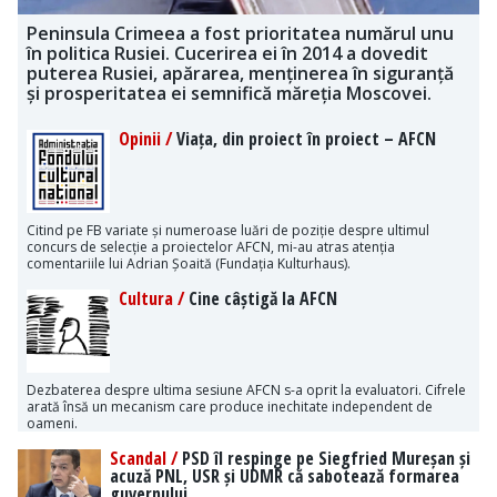
Peninsula Crimeea a fost prioritatea numărul unu
în politica Rusiei. Cucerirea ei în 2014 a dovedit
puterea Rusiei, apărarea, menținerea în siguranță
și prosperitatea ei semnifică măreția Moscovei.
Opinii /
Viața, din proiect în proiect – AFCN
Citind pe FB variate și numeroase luări de poziție despre ultimul
concurs de selecție a proiectelor AFCN, mi-au atras atenția
comentariile lui Adrian Șoaită (Fundația Kulturhaus).
Cultura /
Cine câștigă la AFCN
Dezbaterea despre ultima sesiune AFCN s-a oprit la evaluatori. Cifrele
arată însă un mecanism care produce inechitate independent de
oameni.
Scandal /
PSD îl respinge pe Siegfried Mureșan și
acuză PNL, USR și UDMR că sabotează formarea
guvernului