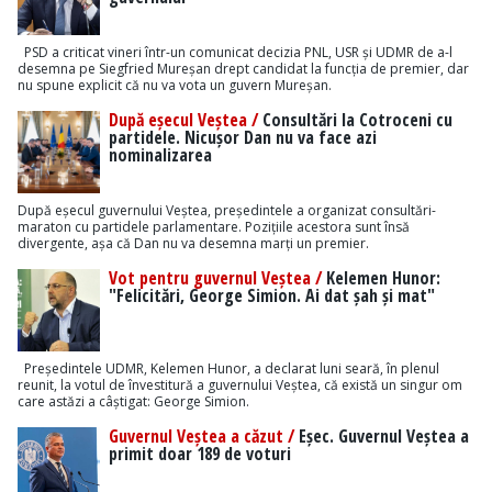
PSD a criticat vineri într-un comunicat decizia PNL, USR și UDMR de a-l
desemna pe Siegfried Mureșan drept candidat la funcția de premier, dar
nu spune explicit că nu va vota un guvern Mureșan.
După eșecul Veștea /
Consultări la Cotroceni cu
partidele. Nicușor Dan nu va face azi
nominalizarea
După eșecul guvernului Veștea, președintele a organizat consultări-
maraton cu partidele parlamentare. Pozițiile acestora sunt însă
divergente, așa că Dan nu va desemna marți un premier.
Vot pentru guvernul Veștea /
Kelemen Hunor:
"Felicitări, George Simion. Ai dat șah și mat"
Președintele UDMR, Kelemen Hunor, a declarat luni seară, în plenul
reunit, la votul de învestitură a guvernului Veștea, că există un singur om
care astăzi a câștigat: George Simion.
Guvernul Veștea a căzut /
Eșec. Guvernul Veștea a
primit doar 189 de voturi