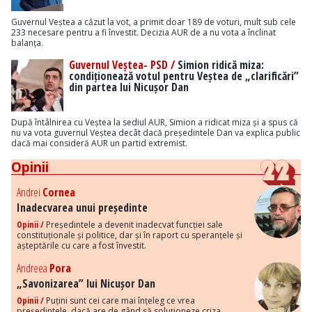
Guvernul Veștea a căzut la vot, a primit doar 189 de voturi, mult sub cele
233 necesare pentru a fi învestit. Decizia AUR de a nu vota a înclinat
balanța.
Guvernul Veștea- PSD /
Simion ridică miza:
condiționează votul pentru Veștea de „clarificări”
din partea lui Nicușor Dan
După întâlnirea cu Veștea la sediul AUR, Simion a ridicat miza și a spus că
nu va vota guvernul Veștea decât dacă președintele Dan va explica public
dacă mai consideră AUR un partid extremist.
Opinii
Andrei
Cornea
Inadecvarea unui președinte
Opinii /
Președintele a devenit inadecvat funcției sale
constituționale și politice, dar și în raport cu speranțele și
așteptările cu care a fost învestit.
Andreea
Pora
„Savonizarea” lui Nicușor Dan
Opinii /
Puțini sunt cei care mai înțeleg ce vrea
președintele, dacă are de gând să soluționeze criza