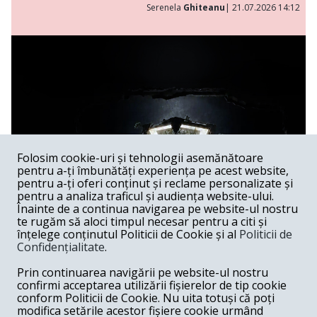
Serenela
Ghiteanu
| 21.07.2026 14:12
Folosim cookie-uri și tehnologii asemănătoare
pentru a-ți îmbunătăți experiența pe acest website,
pentru a-ți oferi conținut și reclame personalizate și
pentru a analiza traficul și audiența website-ului.
Înainte de a continua navigarea pe website-ul nostru
te rugăm să aloci timpul necesar pentru a citi și
înțelege conținutul Politicii de Cookie și al
Politicii de
Confidențialitate
.
Lakmé al lui Andrei Șerban
Prin continuarea navigării pe website-ul nostru
confirmi acceptarea utilizării fișierelor de tip cookie
Spectacol /
Spectacolele lui Andrei Șerban au, în feluri extrem
conform Politicii de Cookie. Nu uita totuși că poți
de diferite, capacitatea de a sugera că Graalul există —
modifica setările acestor fișiere cookie urmând
undeva, dincolo de gest, de muzică, de imagine —, dar că el