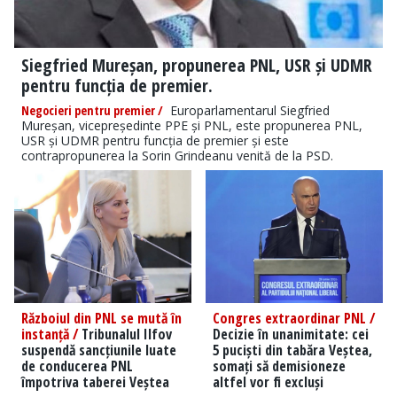
Siegfried Mureșan, propunerea PNL, USR și UDMR
pentru funcția de premier.
Negocieri pentru premier /
Europarlamentarul Siegfried
Mureșan, vicepreședinte PPE și PNL, este propunerea PNL,
USR și UDMR pentru funcția de premier și este
contrapropunerea la Sorin Grindeanu venită de la PSD.
Războiul din PNL se mută în
Congres extraordinar PNL /
instanță /
Tribunalul Ilfov
Decizie în unanimitate: cei
suspendă sancțiunile luate
5 puciști din tabăra Veștea,
de conducerea PNL
somați să demisioneze
împotriva taberei Veștea
altfel vor fi excluși