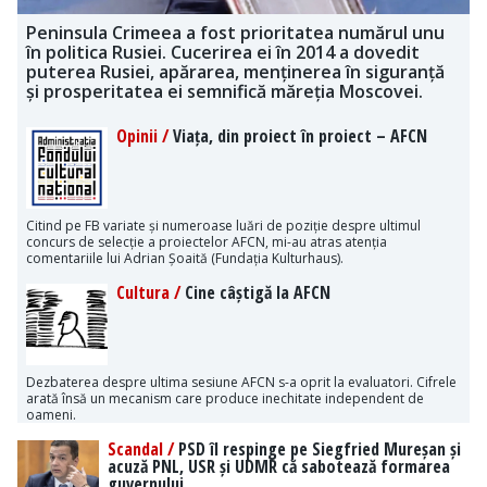
Peninsula Crimeea a fost prioritatea numărul unu
în politica Rusiei. Cucerirea ei în 2014 a dovedit
puterea Rusiei, apărarea, menținerea în siguranță
și prosperitatea ei semnifică măreția Moscovei.
Opinii /
Viața, din proiect în proiect – AFCN
Citind pe FB variate și numeroase luări de poziție despre ultimul
concurs de selecție a proiectelor AFCN, mi-au atras atenția
comentariile lui Adrian Șoaită (Fundația Kulturhaus).
Cultura /
Cine câștigă la AFCN
Dezbaterea despre ultima sesiune AFCN s-a oprit la evaluatori. Cifrele
arată însă un mecanism care produce inechitate independent de
oameni.
Scandal /
PSD îl respinge pe Siegfried Mureșan și
acuză PNL, USR și UDMR că sabotează formarea
guvernului