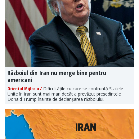
Războiul din Iran nu merge bine pentru
americani
Orientul Mijlociu /
Dificultățile cu care se confruntă Statele
Unite în Iran sunt mai mari decât a prevăzut președintele
Donald Trump înainte de declanșarea războiului.