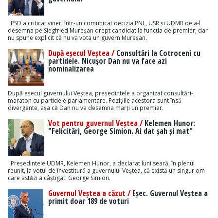
PSD a criticat vineri într-un comunicat decizia PNL, USR și UDMR de a-l
desemna pe Siegfried Mureșan drept candidat la funcția de premier, dar
nu spune explicit că nu va vota un guvern Mureșan.
După eșecul Veștea /
Consultări la Cotroceni cu
partidele. Nicușor Dan nu va face azi
nominalizarea
După eșecul guvernului Veștea, președintele a organizat consultări-
maraton cu partidele parlamentare. Pozițiile acestora sunt însă
divergente, așa că Dan nu va desemna marți un premier.
Vot pentru guvernul Veștea /
Kelemen Hunor:
"Felicitări, George Simion. Ai dat șah și mat"
Președintele UDMR, Kelemen Hunor, a declarat luni seară, în plenul
reunit, la votul de învestitură a guvernului Veștea, că există un singur om
care astăzi a câștigat: George Simion.
Guvernul Veștea a căzut /
Eșec. Guvernul Veștea a
primit doar 189 de voturi