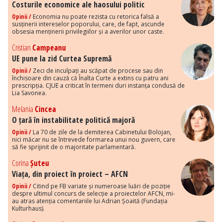
Costurile economice ale haosului politic
Opinii /
Economia nu poate rezista cu retorica falsă a
susținerii intereselor poporului, care, de fapt, ascunde
obsesia menținerii privilegiilor și a averilor unor caste.
Cristian
Campeanu
UE pune la zid Curtea Supremă
Opinii /
Zeci de inculpați au scăpat de procese sau din
închisoare din cauză că Înalta Curte a extins cu patru ani
prescripția. CJUE a criticat în termeni duri instanța condusă de
Lia Savonea.
Melania
Cincea
O țară în instabilitate politică majoră
Opinii /
La 70 de zile de la demiterea Cabinetului Bolojan,
nici măcar nu se întrevede formarea unui nou guvern, care
să fie sprijinit de o majoritate parlamentară.
Corina
Șuteu
Viața, din proiect în proiect – AFCN
Opinii /
Citind pe FB variate și numeroase luări de poziție
despre ultimul concurs de selecție a proiectelor AFCN, mi-
au atras atenția comentariile lui Adrian Șoaită (Fundația
Kulturhaus).