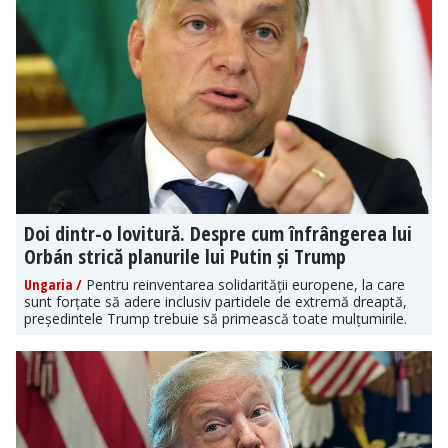
Doi dintr-o lovitură. Despre cum înfrângerea lui
Orbán strică planurile lui Putin și Trump
Ungaria /
Pentru reinventarea solidarității europene, la care
sunt forțate să adere inclusiv partidele de extremă dreaptă,
președintele Trump trebuie să primească toate mulțumirile.