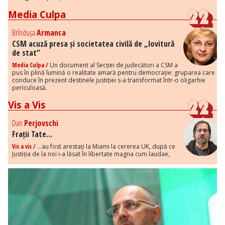
Media Culpa
Brîndușa
Armanca
CSM acuză presa și societatea civilă de „lovitură
de stat”
Media Culpa /
Un document al Secției de judecători a CSM a
pus în plină lumină o realitate amară pentru democrație: gruparea care
conduce în prezent destinele justiției s-a transformat într-o oligarhie
periculoasă.
Vis a Vis
Dan
Perjovschi
Frații Tate...
Vis a vis /
...au fost arestați la Miami la cererea UK, după ce
Justiția de la noi i-a lăsat în libertate magna cum laudae,