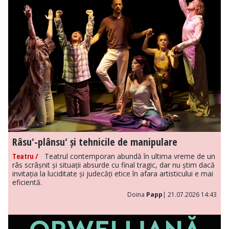
Râsu'-plânsu' și tehnicile de manipulare
Teatru /
Teatrul contemporan abundă în ultima vreme de un
râs scrâșnit și situații absurde cu final tragic, dar nu știm dacă
invitația la luciditate și judecăți etice în afara artisticului e mai
eficientă.
Doina
Papp
| 21.07.2026 14:43