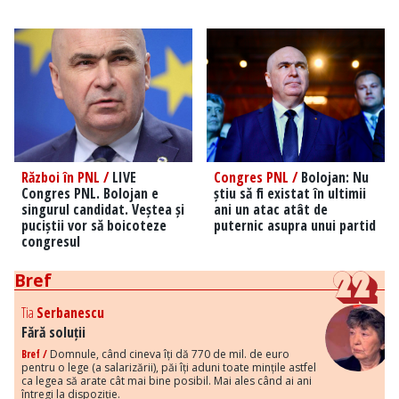
Război în PNL /
LIVE
Congres PNL /
Bolojan: Nu
Congres PNL. Bolojan e
știu să fi existat în ultimii
singurul candidat. Veștea și
ani un atac atât de
puciștii vor să boicoteze
puternic asupra unui partid
congresul
Bref
Tia
Serbanescu
Fără soluții
Bref /
Domnule, când cineva îți dă 770 de mil. de euro
pentru o lege (a salarizării), păi îți aduni toate mințile astfel
ca legea să arate cât mai bine posibil. Mai ales când ai ani
întregi la dispoziție.