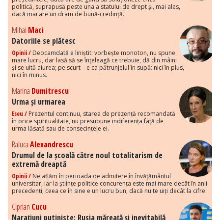
politică, suprapusă peste una a statului de drept și, mai ales,
dacă mai are un dram de bună-credință.
Mihai
Maci
Datoriile se plătesc
Opinii /
Deocamdată e liniștit: vorbește monoton, nu spune
mare lucru, dar lasă să se înțeleagă ce trebuie, dă din mâini
și se uită aiurea; pe scurt – e ca pătrunjelul în supă: nici în plus,
nici în minus.
Marina
Dumitrescu
Urma și urmarea
Eseu /
Prezentul continuu, starea de prezență recomandată
în orice spiritualitate, nu presupune indiferența față de
urma lăsată sau de consecințele ei.
Raluca
Alexandrescu
Drumul de la școală către noul totalitarism de
extremă dreaptă
Opinii /
Ne aflăm în perioada de admitere în învățământul
universitar, iar la științe politice concurența este mai mare decât în anii
precedenți, ceea ce în sine e un lucru bun, dacă nu te uiți decât la cifre.
Ciprian
Cucu
Narațiuni putiniste: Rusia măreață și inevitabilă