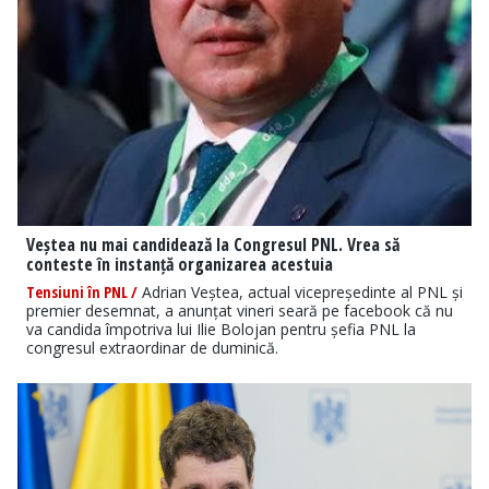
Veștea nu mai candidează la Congresul PNL. Vrea să
conteste în instanță organizarea acestuia
Tensiuni în PNL /
Adrian Veștea, actual vicepreședinte al PNL și
premier desemnat, a anunțat vineri seară pe facebook că nu
va candida împotriva lui Ilie Bolojan pentru șefia PNL la
congresul extraordinar de duminică.