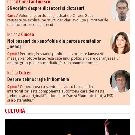
Codrut
Constantinescu
Să vorbim despre dictatori și dictaturi
Carte /
Volumul coordonat și editat de Olivier Guez
reușește să explice, pe scurt, dar clar, evoluția și motivațiile
dictatorilor secolului trecut.
Melania
Cincea
Noi puseuri de xenofobie din partea românilor
„neaoși”
Opinii /
Periodic, în spațiul public sunt voci care lansează
mesaje xenofobe la adresa câte unui politician care deranjează un
anumit grup politico-mediatic, într-un anumit moment.
Rodica
Culcer
Despre tehnocrație în România
Opinii /
Conexiunea cu serviciile, sau cu facțiuni din
interiorul lor, este componenta autohtonă care definește
„tehnocrația originală” a domnilor Dan și Păun – de fapt, a PSD
și a Sistemului.*
CULTURĂ