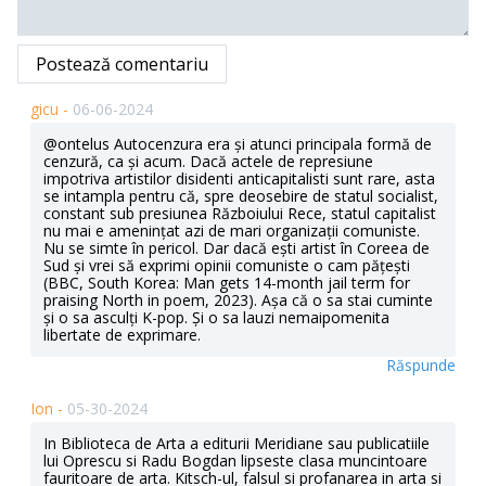
Postează comentariu
gicu -
06-06-2024
@ontelus Autocenzura era și atunci principala formă de
cenzură, ca și acum. Dacă actele de represiune
impotriva artistilor disidenti anticapitalisti sunt rare, asta
se intampla pentru că, spre deosebire de statul socialist,
constant sub presiunea Războiului Rece, statul capitalist
nu mai e amenințat azi de mari organizații comuniste.
Nu se simte în pericol. Dar dacă ești artist în Coreea de
Sud și vrei să exprimi opinii comuniste o cam pățești
(BBC, South Korea: Man gets 14-month jail term for
praising North in poem, 2023). Așa că o sa stai cuminte
și o sa asculți K-pop. Și o sa lauzi nemaipomenita
libertate de exprimare.
Răspunde
Ion -
05-30-2024
In Biblioteca de Arta a editurii Meridiane sau publicatiile
lui Oprescu si Radu Bogdan lipseste clasa muncintoare
fauritoare de arta. Kitsch-ul, falsul si profanarea in arta si