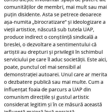
comunităților de membri, mai mult sau mai
puțin disidente. Asta se petrece deoarece
așa-numita „birocratizare” și ideologizare a
vieții artistice, născută sub tutela UAP,
produce indirect o conștiință sindicală a
breslei, o dezvoltare a sentimentului că
artiștii au drepturi și privilegii în schimbul
serviciului pe care îl aduc societății. Este aici,
poate, punctul cel mai sensibil al
demonstrației autoarei. Unul care ar merita
o dezbatere publică sau mai multe. Cum a
influențat foaia de parcurs a UAP din
comunism direcțiile și gustul artistic
considerat legitim și în ce măsură această
influență majoră încă persistă.