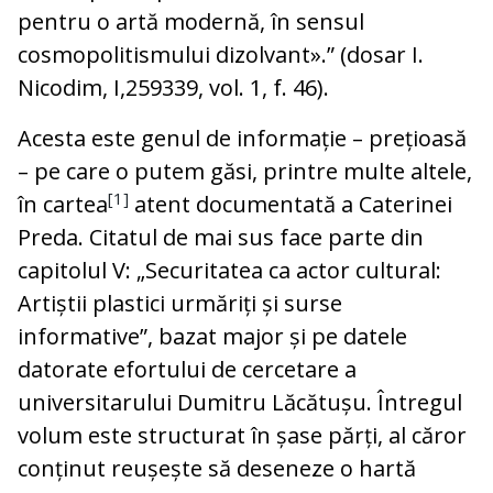
pentru o artă modernă, în sensul
cosmopolitismului dizolvant».” (dosar I.
Nicodim, I,259339, vol. 1, f. 46).
Acesta este genul de informație – prețioasă
– pe care o putem găsi, printre multe altele,
[1]
în cartea
atent documentată a Caterinei
Preda. Citatul de mai sus face parte din
capitolul V: „Securitatea ca actor cultural:
Artiștii plastici urmăriți și surse
informative”, bazat major și pe datele
datorate efortului de cercetare a
universitarului Dumitru Lăcătușu. Întregul
volum este structurat în șase părți, al căror
conținut reușește să deseneze o hartă