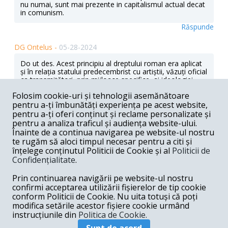
nu numai, sunt mai prezente in capitalismul actual decat
in comunism.
Răspunde
DG Ontelus -
05-28-2024
Do ut des. Acest principiu al dreptului roman era aplicat
și în relația statului predecembrist cu artiștii, văzuți oficial
ca transmițători, prin mijloace specifice, ai ideologiei
partinice. Dacă dăm la o parte elementul ideologic, e de
Folosim cookie-uri și tehnologii asemănătoare
înțeles de ce și în postdecembrism a funcționat norma
pentru a-ți îmbunătăți experiența pe acest website,
juridică menționată: în schimbul finanțării publice, artistul
s-a simțit și se simte obligat să răspundă așteptărilor,
pentru a-ți oferi conținut și reclame personalizate și
ce-i drept, așa cum le percepe artistul. Fiindcă nu se mai
pentru a analiza traficul și audiența website-ului.
dau indicații prețioase, iar statul și cetățenii săi nu mai
Înainte de a continua navigarea pe website-ul nostru
sunt chemați să edifice societatea socialistă multilateral
te rugăm să aloci timpul necesar pentru a citi și
dezvoltată. Tarele fostului regim au făcut joncțiunea cu
înțelege conținutul Politicii de Cookie și al
Politicii de
limitele inerente ale universului capitalist, iar rezultatul,
Confidențialitate
.
pentru artiști, nu a fost și nu este deloc mulțumitor. O
singură satisfacție, deloc nesemnificativă: libertatea de
Prin continuarea navigării pe website-ul nostru
exprimare, neîngrădită de niciun fel de cenzură, cu
excepția autocenzurii personale. Și, ținând cont de
confirmi acceptarea utilizării fișierelor de tip cookie
teroarea regimului anterior, această libertate merită cu
conform Politicii de Cookie. Nu uita totuși că poți
prisosință toate vicisitudinile posibile și probabile ale
modifica setările acestor fișiere cookie urmând
postdecembrismului.
instrucțiunile din
Politica de Cookie.
Răspunde