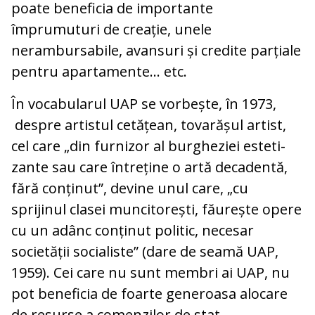
poate beneficia de importante
împrumuturi de creație, unele
nerambursabile, avansuri și credite parțiale
pentru apartamente... etc.
În vocabularul UAP se vorbește, în 1973,
despre artistul cetățean, tovarășul artist,
cel care „din furnizor al burgheziei esteti­
zante sau care întreține o artă decaden­tă,
fără conținut”, devine unul care, „cu
sprijinul clasei muncitorești, făurește opere
cu un adânc conținut politic, necesar
societății socialiste” (dare de seamă UAP,
1959). Cei care nu sunt membri ai UAP, nu
pot beneficia de foarte generoasa alocare
de resurse a comenzilor de stat.