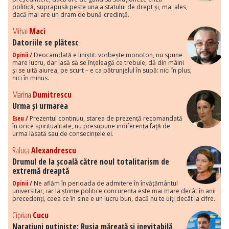
politică, suprapusă peste una a statului de drept și, mai ales,
dacă mai are un dram de bună-credință.
Mihai
Maci
Datoriile se plătesc
Opinii /
Deocamdată e liniștit: vorbește monoton, nu spune
mare lucru, dar lasă să se înțeleagă ce trebuie, dă din mâini
și se uită aiurea; pe scurt – e ca pătrunjelul în supă: nici în plus,
nici în minus.
Marina
Dumitrescu
Urma și urmarea
Eseu /
Prezentul continuu, starea de prezență recomandată
în orice spiritualitate, nu presupune indiferența față de
urma lăsată sau de consecințele ei.
Raluca
Alexandrescu
Drumul de la școală către noul totalitarism de
extremă dreaptă
Opinii /
Ne aflăm în perioada de admitere în învățământul
universitar, iar la științe politice concurența este mai mare decât în anii
precedenți, ceea ce în sine e un lucru bun, dacă nu te uiți decât la cifre.
Ciprian
Cucu
Narațiuni putiniste: Rusia măreață și inevitabilă