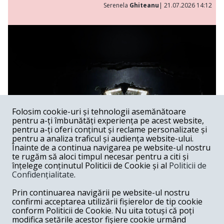
Serenela
Ghiteanu
| 21.07.2026 14:12
Folosim cookie-uri și tehnologii asemănătoare
pentru a-ți îmbunătăți experiența pe acest website,
pentru a-ți oferi conținut și reclame personalizate și
pentru a analiza traficul și audiența website-ului.
Înainte de a continua navigarea pe website-ul nostru
te rugăm să aloci timpul necesar pentru a citi și
înțelege conținutul Politicii de Cookie și al
Politicii de
Confidențialitate
.
Lakmé al lui Andrei Șerban
Prin continuarea navigării pe website-ul nostru
confirmi acceptarea utilizării fișierelor de tip cookie
Spectacol /
Spectacolele lui Andrei Șerban au, în feluri extrem
conform Politicii de Cookie. Nu uita totuși că poți
de diferite, capacitatea de a sugera că Graalul există —
modifica setările acestor fișiere cookie urmând
undeva, dincolo de gest, de muzică, de imagine —, dar că el