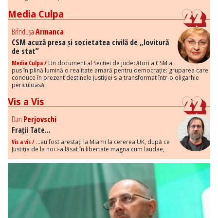
Media Culpa
Brîndușa
Armanca
CSM acuză presa și societatea civilă de „lovitură
de stat”
Media Culpa /
Un document al Secției de judecători a CSM a
pus în plină lumină o realitate amară pentru democrație: gruparea care
conduce în prezent destinele justiției s-a transformat într-o oligarhie
periculoasă.
Vis a Vis
Dan
Perjovschi
Frații Tate...
Vis a vis /
...au fost arestați la Miami la cererea UK, după ce
Justiția de la noi i-a lăsat în libertate magna cum laudae,