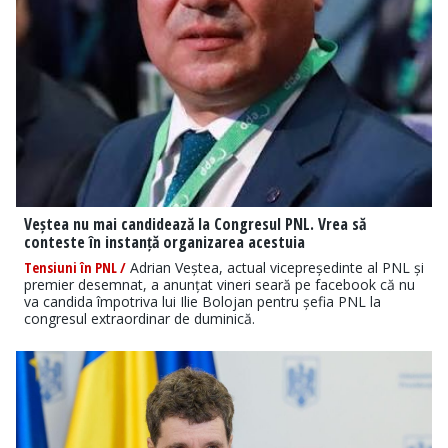
Veștea nu mai candidează la Congresul PNL. Vrea să
conteste în instanță organizarea acestuia
Tensiuni în PNL /
Adrian Veștea, actual vicepreședinte al PNL și
premier desemnat, a anunțat vineri seară pe facebook că nu
va candida împotriva lui Ilie Bolojan pentru șefia PNL la
congresul extraordinar de duminică.