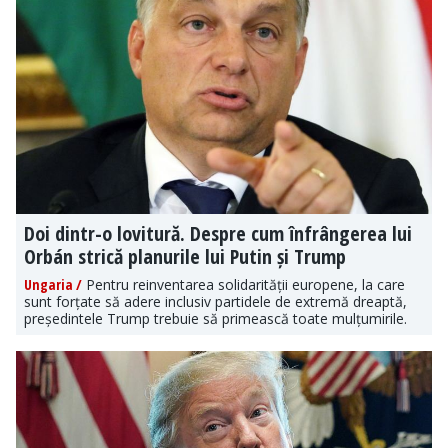
Doi dintr-o lovitură. Despre cum înfrângerea lui
Orbán strică planurile lui Putin și Trump
Ungaria /
Pentru reinventarea solidarității europene, la care
sunt forțate să adere inclusiv partidele de extremă dreaptă,
președintele Trump trebuie să primească toate mulțumirile.