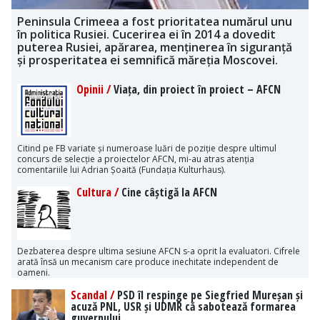
Peninsula Crimeea a fost prioritatea numărul unu
în politica Rusiei. Cucerirea ei în 2014 a dovedit
puterea Rusiei, apărarea, menținerea în siguranță
și prosperitatea ei semnifică măreția Moscovei.
Opinii /
Viața, din proiect în proiect – AFCN
Citind pe FB variate și numeroase luări de poziție despre ultimul
concurs de selecție a proiectelor AFCN, mi-au atras atenția
comentariile lui Adrian Șoaită (Fundația Kulturhaus).
Cultura /
Cine câștigă la AFCN
Dezbaterea despre ultima sesiune AFCN s-a oprit la evaluatori. Cifrele
arată însă un mecanism care produce inechitate independent de
oameni.
Scandal /
PSD îl respinge pe Siegfried Mureșan și
acuză PNL, USR și UDMR că sabotează formarea
guvernului