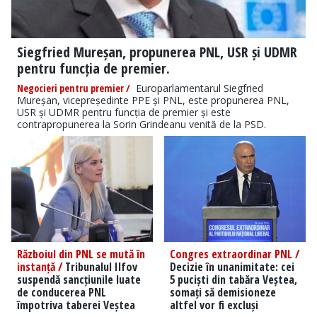
Siegfried Mureșan, propunerea PNL, USR și UDMR
pentru funcția de premier.
Negocieri pentru premier /
Europarlamentarul Siegfried
Mureșan, vicepreședinte PPE și PNL, este propunerea PNL,
USR și UDMR pentru funcția de premier și este
contrapropunerea la Sorin Grindeanu venită de la PSD.
Războiul din PNL se mută în
Congres extraordinar PNL /
instanță /
Tribunalul Ilfov
Decizie în unanimitate: cei
suspendă sancțiunile luate
5 puciști din tabăra Veștea,
de conducerea PNL
somați să demisioneze
împotriva taberei Veștea
altfel vor fi excluși