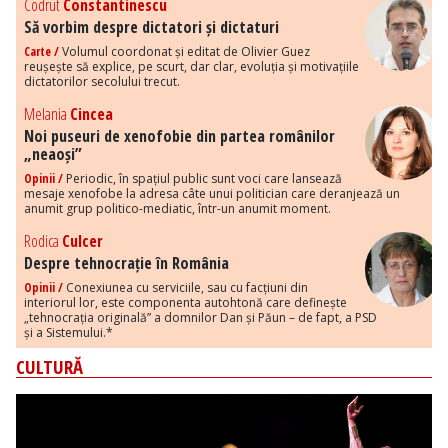
Codrut
Constantinescu
Să vorbim despre dictatori și dictaturi
Carte /
Volumul coordonat și editat de Olivier Guez
reușește să explice, pe scurt, dar clar, evoluția și motivațiile
dictatorilor secolului trecut.
Melania
Cincea
Noi puseuri de xenofobie din partea românilor
„neaoși”
Opinii /
Periodic, în spațiul public sunt voci care lansează
mesaje xenofobe la adresa câte unui politician care deranjează un
anumit grup politico-mediatic, într-un anumit moment.
Rodica
Culcer
Despre tehnocrație în România
Opinii /
Conexiunea cu serviciile, sau cu facțiuni din
interiorul lor, este componenta autohtonă care definește
„tehnocrația originală” a domnilor Dan și Păun – de fapt, a PSD
și a Sistemului.*
CULTURĂ