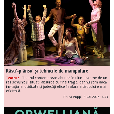
Râsu'-plânsu' și tehnicile de manipulare
Teatru /
Teatrul contemporan abundă în ultima vreme de un
râs scrâșnit și situații absurde cu final tragic, dar nu știm dacă
invitația la luciditate și judecăți etice în afara artisticului e mai
eficientă.
Doina
Papp
| 21.07.2026 14:43