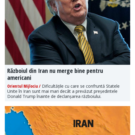
Războiul din Iran nu merge bine pentru
americani
Orientul Mijlociu /
Dificultățile cu care se confruntă Statele
Unite în Iran sunt mai mari decât a prevăzut președintele
Donald Trump înainte de declanșarea războiului.