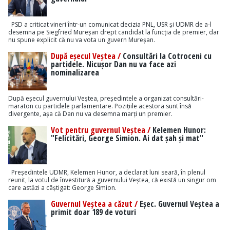
PSD a criticat vineri într-un comunicat decizia PNL, USR și UDMR de a-l
desemna pe Siegfried Mureșan drept candidat la funcția de premier, dar
nu spune explicit că nu va vota un guvern Mureșan.
După eșecul Veștea /
Consultări la Cotroceni cu
partidele. Nicușor Dan nu va face azi
nominalizarea
După eșecul guvernului Veștea, președintele a organizat consultări-
maraton cu partidele parlamentare. Pozițiile acestora sunt însă
divergente, așa că Dan nu va desemna marți un premier.
Vot pentru guvernul Veștea /
Kelemen Hunor:
"Felicitări, George Simion. Ai dat șah și mat"
Președintele UDMR, Kelemen Hunor, a declarat luni seară, în plenul
reunit, la votul de învestitură a guvernului Veștea, că există un singur om
care astăzi a câștigat: George Simion.
Guvernul Veștea a căzut /
Eșec. Guvernul Veștea a
primit doar 189 de voturi