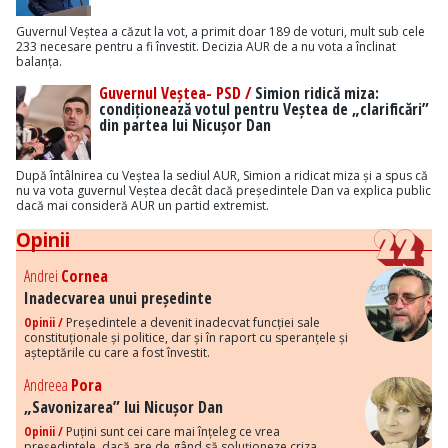
Guvernul Veștea a căzut la vot, a primit doar 189 de voturi, mult sub cele
233 necesare pentru a fi învestit. Decizia AUR de a nu vota a înclinat
balanța.
Guvernul Veștea- PSD /
Simion ridică miza:
condiționează votul pentru Veștea de „clarificări”
din partea lui Nicușor Dan
După întâlnirea cu Veștea la sediul AUR, Simion a ridicat miza și a spus că
nu va vota guvernul Veștea decât dacă președintele Dan va explica public
dacă mai consideră AUR un partid extremist.
Opinii
Andrei
Cornea
Inadecvarea unui președinte
Opinii /
Președintele a devenit inadecvat funcției sale
constituționale și politice, dar și în raport cu speranțele și
așteptările cu care a fost învestit.
Andreea
Pora
„Savonizarea” lui Nicușor Dan
Opinii /
Puțini sunt cei care mai înțeleg ce vrea
președintele, dacă are de gând să soluționeze criza