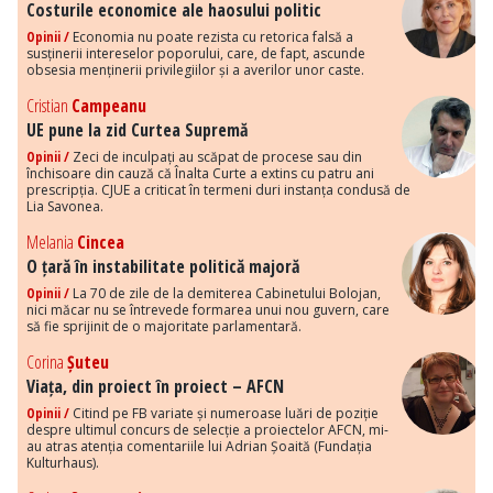
Costurile economice ale haosului politic
Opinii /
Economia nu poate rezista cu retorica falsă a
susținerii intereselor poporului, care, de fapt, ascunde
obsesia menținerii privilegiilor și a averilor unor caste.
Cristian
Campeanu
UE pune la zid Curtea Supremă
Opinii /
Zeci de inculpați au scăpat de procese sau din
închisoare din cauză că Înalta Curte a extins cu patru ani
prescripția. CJUE a criticat în termeni duri instanța condusă de
Lia Savonea.
Melania
Cincea
O țară în instabilitate politică majoră
Opinii /
La 70 de zile de la demiterea Cabinetului Bolojan,
nici măcar nu se întrevede formarea unui nou guvern, care
să fie sprijinit de o majoritate parlamentară.
Corina
Șuteu
Viața, din proiect în proiect – AFCN
Opinii /
Citind pe FB variate și numeroase luări de poziție
despre ultimul concurs de selecție a proiectelor AFCN, mi-
au atras atenția comentariile lui Adrian Șoaită (Fundația
Kulturhaus).