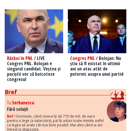
Război în PNL /
LIVE
Congres PNL /
Bolojan: Nu
Congres PNL. Bolojan e
știu să fi existat în ultimii
singurul candidat. Veștea și
ani un atac atât de
puciștii vor să boicoteze
puternic asupra unui partid
congresul
Bref
Tia
Serbanescu
Fără soluții
Bref /
Domnule, când cineva îți dă 770 de mil. de euro
pentru o lege (a salarizării), păi îți aduni toate mințile astfel
ca legea să arate cât mai bine posibil. Mai ales când ai ani
întregi la dispoziție.