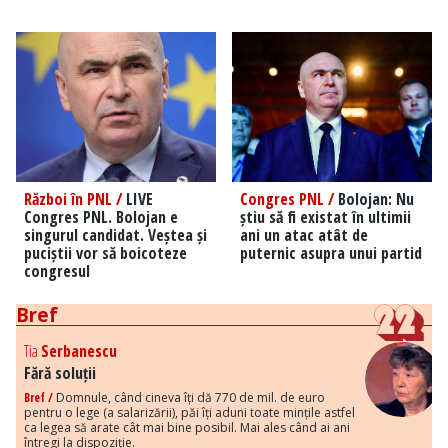
Război în PNL /
LIVE
Congres PNL /
Bolojan: Nu
Congres PNL. Bolojan e
știu să fi existat în ultimii
singurul candidat. Veștea și
ani un atac atât de
puciștii vor să boicoteze
puternic asupra unui partid
congresul
Bref
Tia
Serbanescu
Fără soluții
Bref /
Domnule, când cineva îți dă 770 de mil. de euro
pentru o lege (a salarizării), păi îți aduni toate mințile astfel
ca legea să arate cât mai bine posibil. Mai ales când ai ani
întregi la dispoziție.