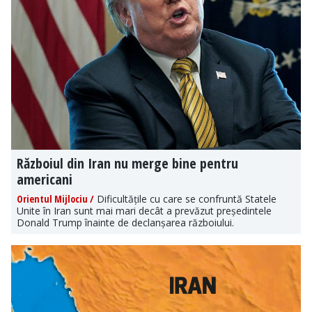
Războiul din Iran nu merge bine pentru
americani
Orientul Mijlociu /
Dificultățile cu care se confruntă Statele
Unite în Iran sunt mai mari decât a prevăzut președintele
Donald Trump înainte de declanșarea războiului.