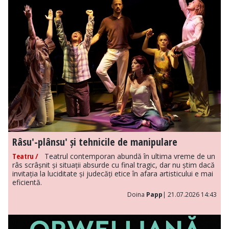
Râsu'-plânsu' și tehnicile de manipulare
Teatru /
Teatrul contemporan abundă în ultima vreme de un
râs scrâșnit și situații absurde cu final tragic, dar nu știm dacă
invitația la luciditate și judecăți etice în afara artisticului e mai
eficientă.
Doina
Papp
| 21.07.2026 14:43