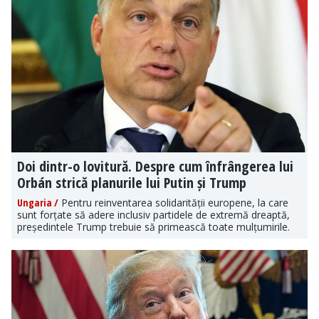
Doi dintr-o lovitură. Despre cum înfrângerea lui
Orbán strică planurile lui Putin și Trump
Ungaria /
Pentru reinventarea solidarității europene, la care
sunt forțate să adere inclusiv partidele de extremă dreaptă,
președintele Trump trebuie să primească toate mulțumirile.