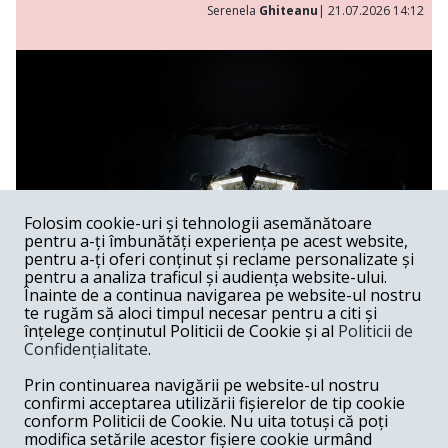
Serenela
Ghiteanu
| 21.07.2026 14:12
Folosim cookie-uri și tehnologii asemănătoare
pentru a-ți îmbunătăți experiența pe acest website,
pentru a-ți oferi conținut și reclame personalizate și
pentru a analiza traficul și audiența website-ului.
Înainte de a continua navigarea pe website-ul nostru
te rugăm să aloci timpul necesar pentru a citi și
înțelege conținutul Politicii de Cookie și al
Politicii de
Confidențialitate
.
Lakmé al lui Andrei Șerban
Prin continuarea navigării pe website-ul nostru
confirmi acceptarea utilizării fișierelor de tip cookie
Spectacol /
Spectacolele lui Andrei Șerban au, în feluri extrem
conform Politicii de Cookie. Nu uita totuși că poți
de diferite, capacitatea de a sugera că Graalul există —
modifica setările acestor fișiere cookie urmând
undeva, dincolo de gest, de muzică, de imagine —, dar că el