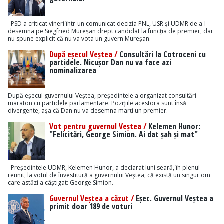
PSD a criticat vineri într-un comunicat decizia PNL, USR și UDMR de a-l
desemna pe Siegfried Mureșan drept candidat la funcția de premier, dar
nu spune explicit că nu va vota un guvern Mureșan.
După eșecul Veștea /
Consultări la Cotroceni cu
partidele. Nicușor Dan nu va face azi
nominalizarea
După eșecul guvernului Veștea, președintele a organizat consultări-
maraton cu partidele parlamentare. Pozițiile acestora sunt însă
divergente, așa că Dan nu va desemna marți un premier.
Vot pentru guvernul Veștea /
Kelemen Hunor:
"Felicitări, George Simion. Ai dat șah și mat"
Președintele UDMR, Kelemen Hunor, a declarat luni seară, în plenul
reunit, la votul de învestitură a guvernului Veștea, că există un singur om
care astăzi a câștigat: George Simion.
Guvernul Veștea a căzut /
Eșec. Guvernul Veștea a
primit doar 189 de voturi