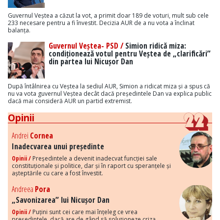
Guvernul Veștea a căzut la vot, a primit doar 189 de voturi, mult sub cele
233 necesare pentru a fi învestit. Decizia AUR de a nu vota a înclinat
balanța.
Guvernul Veștea- PSD /
Simion ridică miza:
condiționează votul pentru Veștea de „clarificări”
din partea lui Nicușor Dan
După întâlnirea cu Veștea la sediul AUR, Simion a ridicat miza și a spus că
nu va vota guvernul Veștea decât dacă președintele Dan va explica public
dacă mai consideră AUR un partid extremist.
Opinii
Andrei
Cornea
Inadecvarea unui președinte
Opinii /
Președintele a devenit inadecvat funcției sale
constituționale și politice, dar și în raport cu speranțele și
așteptările cu care a fost învestit.
Andreea
Pora
„Savonizarea” lui Nicușor Dan
Opinii /
Puțini sunt cei care mai înțeleg ce vrea
președintele, dacă are de gând să soluționeze criza