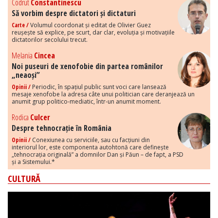
Codrut
Constantinescu
Să vorbim despre dictatori și dictaturi
Carte /
Volumul coordonat și editat de Olivier Guez
reușește să explice, pe scurt, dar clar, evoluția și motivațiile
dictatorilor secolului trecut.
Melania
Cincea
Noi puseuri de xenofobie din partea românilor
„neaoși”
Opinii /
Periodic, în spațiul public sunt voci care lansează
mesaje xenofobe la adresa câte unui politician care deranjează un
anumit grup politico-mediatic, într-un anumit moment.
Rodica
Culcer
Despre tehnocrație în România
Opinii /
Conexiunea cu serviciile, sau cu facțiuni din
interiorul lor, este componenta autohtonă care definește
„tehnocrația originală” a domnilor Dan și Păun – de fapt, a PSD
și a Sistemului.*
CULTURĂ