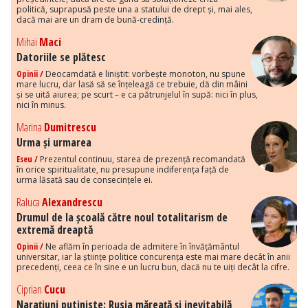
politică, suprapusă peste una a statului de drept și, mai ales,
dacă mai are un dram de bună-credință.
Mihai
Maci
Datoriile se plătesc
Opinii /
Deocamdată e liniștit: vorbește monoton, nu spune
mare lucru, dar lasă să se înțeleagă ce trebuie, dă din mâini
și se uită aiurea; pe scurt – e ca pătrunjelul în supă: nici în plus,
nici în minus.
Marina
Dumitrescu
Urma și urmarea
Eseu /
Prezentul continuu, starea de prezență recomandată
în orice spiritualitate, nu presupune indiferența față de
urma lăsată sau de consecințele ei.
Raluca
Alexandrescu
Drumul de la școală către noul totalitarism de
extremă dreaptă
Opinii /
Ne aflăm în perioada de admitere în învățământul
universitar, iar la științe politice concurența este mai mare decât în anii
precedenți, ceea ce în sine e un lucru bun, dacă nu te uiți decât la cifre.
Ciprian
Cucu
Narațiuni putiniste: Rusia măreață și inevitabilă