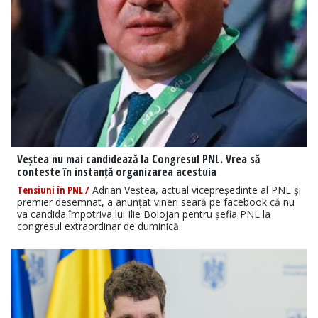
Veștea nu mai candidează la Congresul PNL. Vrea să
conteste în instanță organizarea acestuia
Tensiuni în PNL /
Adrian Veștea, actual vicepreședinte al PNL și
premier desemnat, a anunțat vineri seară pe facebook că nu
va candida împotriva lui Ilie Bolojan pentru șefia PNL la
congresul extraordinar de duminică.