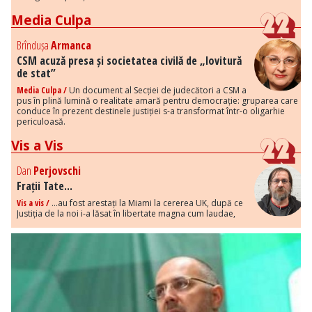
Media Culpa
Brîndușa
Armanca
CSM acuză presa și societatea civilă de „lovitură
de stat”
Media Culpa /
Un document al Secției de judecători a CSM a
pus în plină lumină o realitate amară pentru democrație: gruparea care
conduce în prezent destinele justiției s-a transformat într-o oligarhie
periculoasă.
Vis a Vis
Dan
Perjovschi
Frații Tate...
Vis a vis /
...au fost arestați la Miami la cererea UK, după ce
Justiția de la noi i-a lăsat în libertate magna cum laudae,