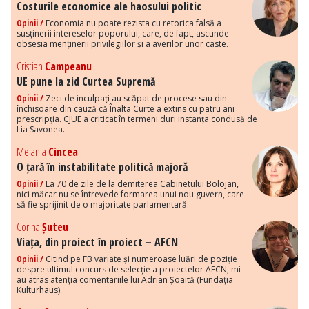
Costurile economice ale haosului politic
Opinii /
Economia nu poate rezista cu retorica falsă a
susținerii intereselor poporului, care, de fapt, ascunde
obsesia menținerii privilegiilor și a averilor unor caste.
Cristian
Campeanu
UE pune la zid Curtea Supremă
Opinii /
Zeci de inculpați au scăpat de procese sau din
închisoare din cauză că Înalta Curte a extins cu patru ani
prescripția. CJUE a criticat în termeni duri instanța condusă de
Lia Savonea.
Melania
Cincea
O țară în instabilitate politică majoră
Opinii /
La 70 de zile de la demiterea Cabinetului Bolojan,
nici măcar nu se întrevede formarea unui nou guvern, care
să fie sprijinit de o majoritate parlamentară.
Corina
Șuteu
Viața, din proiect în proiect – AFCN
Opinii /
Citind pe FB variate și numeroase luări de poziție
despre ultimul concurs de selecție a proiectelor AFCN, mi-
au atras atenția comentariile lui Adrian Șoaită (Fundația
Kulturhaus).