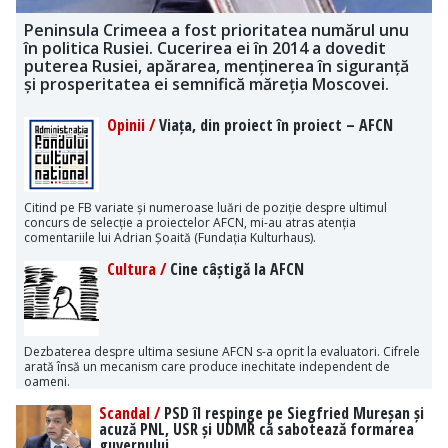
Peninsula Crimeea a fost prioritatea numărul unu
în politica Rusiei. Cucerirea ei în 2014 a dovedit
puterea Rusiei, apărarea, menținerea în siguranță
și prosperitatea ei semnifică măreția Moscovei.
Opinii /
Viața, din proiect în proiect – AFCN
Citind pe FB variate și numeroase luări de poziție despre ultimul
concurs de selecție a proiectelor AFCN, mi-au atras atenția
comentariile lui Adrian Șoaită (Fundația Kulturhaus).
Cultura /
Cine câștigă la AFCN
Dezbaterea despre ultima sesiune AFCN s-a oprit la evaluatori. Cifrele
arată însă un mecanism care produce inechitate independent de
oameni.
Scandal /
PSD îl respinge pe Siegfried Mureșan și
acuză PNL, USR și UDMR că sabotează formarea
guvernului