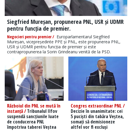
Siegfried Mureșan, propunerea PNL, USR și UDMR
pentru funcția de premier.
Negocieri pentru premier /
Europarlamentarul Siegfried
Mureșan, vicepreședinte PPE și PNL, este propunerea PNL,
USR și UDMR pentru funcția de premier și este
contrapropunerea la Sorin Grindeanu venită de la PSD.
Războiul din PNL se mută în
Congres extraordinar PNL /
instanță /
Tribunalul Ilfov
Decizie în unanimitate: cei
suspendă sancțiunile luate
5 puciști din tabăra Veștea,
de conducerea PNL
somați să demisioneze
împotriva taberei Veștea
altfel vor fi excluși