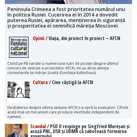
Peninsula Crimeea a fost prioritatea numărul unu
în politica Rusiei. Cucerirea ei în 2014 a dovedit
puterea Rusiei, apărarea, menținerea în siguranță
și prosperitatea ei semnifică măreția Moscovei.
Opinii /
Viața, din proiect în proiect – AFCN
Citind pe FB variate și numeroase luări de poziție despre ultimul
concurs de selecție a proiectelor AFCN, mi-au atras atenția
comentariile lui Adrian Șoaită (Fundația Kulturhaus).
Cultura /
Cine câștigă la AFCN
Dezbaterea despre ultima sesiune AFCN s-a oprit la evaluatori. Cifrele
arată însă un mecanism care produce inechitate independent de
oameni.
Scandal /
PSD îl respinge pe Siegfried Mureșan și
acuză PNL, USR și UDMR că sabotează formarea
guvernului