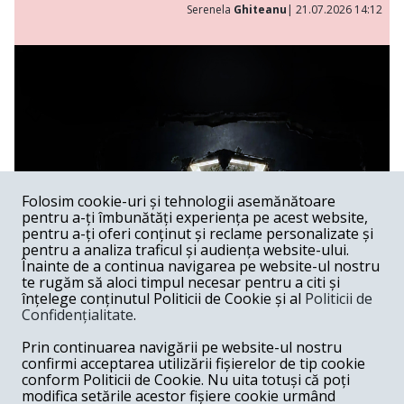
Serenela
Ghiteanu
| 21.07.2026 14:12
Folosim cookie-uri și tehnologii asemănătoare
pentru a-ți îmbunătăți experiența pe acest website,
pentru a-ți oferi conținut și reclame personalizate și
pentru a analiza traficul și audiența website-ului.
Înainte de a continua navigarea pe website-ul nostru
te rugăm să aloci timpul necesar pentru a citi și
înțelege conținutul Politicii de Cookie și al
Politicii de
Confidențialitate
.
Lakmé al lui Andrei Șerban
Prin continuarea navigării pe website-ul nostru
confirmi acceptarea utilizării fișierelor de tip cookie
Spectacol /
Spectacolele lui Andrei Șerban au, în feluri extrem
conform Politicii de Cookie. Nu uita totuși că poți
de diferite, capacitatea de a sugera că Graalul există —
modifica setările acestor fișiere cookie urmând
undeva, dincolo de gest, de muzică, de imagine —, dar că el