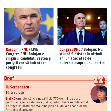
Război în PNL /
LIVE
Congres PNL /
Bolojan: Nu
Congres PNL. Bolojan e
știu să fi existat în ultimii
singurul candidat. Veștea și
ani un atac atât de
puciștii vor să boicoteze
puternic asupra unui partid
congresul
Bref
Tia
Serbanescu
Fără soluții
Bref /
Domnule, când cineva îți dă 770 de mil. de euro
pentru o lege (a salarizării), păi îți aduni toate mințile astfel
ca legea să arate cât mai bine posibil. Mai ales când ai ani
întregi la dispoziție.