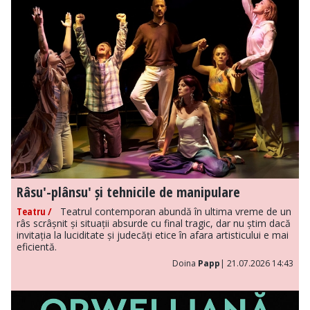
Râsu'-plânsu' și tehnicile de manipulare
Teatru /
Teatrul contemporan abundă în ultima vreme de un
râs scrâșnit și situații absurde cu final tragic, dar nu știm dacă
invitația la luciditate și judecăți etice în afara artisticului e mai
eficientă.
Doina
Papp
| 21.07.2026 14:43