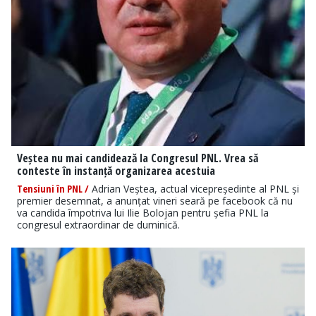
Veștea nu mai candidează la Congresul PNL. Vrea să
conteste în instanță organizarea acestuia
Tensiuni în PNL /
Adrian Veștea, actual vicepreședinte al PNL și
premier desemnat, a anunțat vineri seară pe facebook că nu
va candida împotriva lui Ilie Bolojan pentru șefia PNL la
congresul extraordinar de duminică.