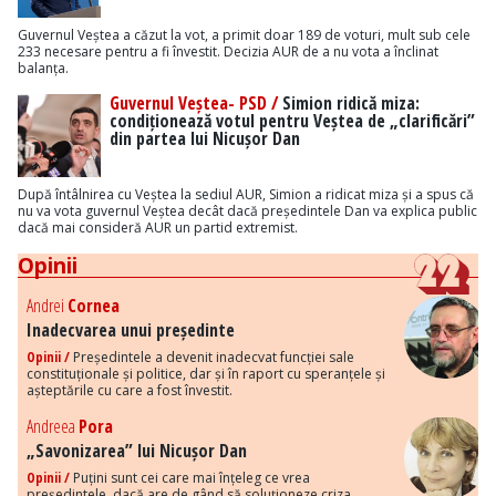
Guvernul Veștea a căzut la vot, a primit doar 189 de voturi, mult sub cele
233 necesare pentru a fi învestit. Decizia AUR de a nu vota a înclinat
balanța.
Guvernul Veștea- PSD /
Simion ridică miza:
condiționează votul pentru Veștea de „clarificări”
din partea lui Nicușor Dan
După întâlnirea cu Veștea la sediul AUR, Simion a ridicat miza și a spus că
nu va vota guvernul Veștea decât dacă președintele Dan va explica public
dacă mai consideră AUR un partid extremist.
Opinii
Andrei
Cornea
Inadecvarea unui președinte
Opinii /
Președintele a devenit inadecvat funcției sale
constituționale și politice, dar și în raport cu speranțele și
așteptările cu care a fost învestit.
Andreea
Pora
„Savonizarea” lui Nicușor Dan
Opinii /
Puțini sunt cei care mai înțeleg ce vrea
președintele, dacă are de gând să soluționeze criza