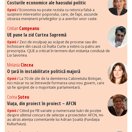
Costurile economice ale haosului politic
Opinii /
Economia nu poate rezista cu retorica falsă a
susținerii intereselor poporului, care, de fapt, ascunde
obsesia menținerii privilegiilor și a averilor unor caste.
Cristian
Campeanu
UE pune la zid Curtea Supremă
Opinii /
Zeci de inculpați au scăpat de procese sau din
închisoare din cauză că Înalta Curte a extins cu patru ani
prescripția. CJUE a criticat în termeni duri instanța condusă de
Lia Savonea.
Melania
Cincea
O țară în instabilitate politică majoră
Opinii /
La 70 de zile de la demiterea Cabinetului Bolojan,
nici măcar nu se întrevede formarea unui nou guvern, care
să fie sprijinit de o majoritate parlamentară.
Corina
Șuteu
Viața, din proiect în proiect – AFCN
Opinii /
Citind pe FB variate și numeroase luări de poziție
despre ultimul concurs de selecție a proiectelor AFCN, mi-
au atras atenția comentariile lui Adrian Șoaită (Fundația
Kulturhaus).