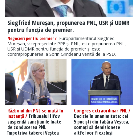
Siegfried Mureșan, propunerea PNL, USR și UDMR
pentru funcția de premier.
Negocieri pentru premier /
Europarlamentarul Siegfried
Mureșan, vicepreședinte PPE și PNL, este propunerea PNL,
USR și UDMR pentru funcția de premier și este
contrapropunerea la Sorin Grindeanu venită de la PSD.
Războiul din PNL se mută în
Congres extraordinar PNL /
instanță /
Tribunalul Ilfov
Decizie în unanimitate: cei
suspendă sancțiunile luate
5 puciști din tabăra Veștea,
de conducerea PNL
somați să demisioneze
împotriva taberei Veștea
altfel vor fi excluși