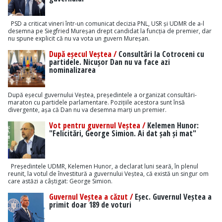
PSD a criticat vineri într-un comunicat decizia PNL, USR și UDMR de a-l
desemna pe Siegfried Mureșan drept candidat la funcția de premier, dar
nu spune explicit că nu va vota un guvern Mureșan.
După eșecul Veștea /
Consultări la Cotroceni cu
partidele. Nicușor Dan nu va face azi
nominalizarea
După eșecul guvernului Veștea, președintele a organizat consultări-
maraton cu partidele parlamentare. Pozițiile acestora sunt însă
divergente, așa că Dan nu va desemna marți un premier.
Vot pentru guvernul Veștea /
Kelemen Hunor:
"Felicitări, George Simion. Ai dat șah și mat"
Președintele UDMR, Kelemen Hunor, a declarat luni seară, în plenul
reunit, la votul de învestitură a guvernului Veștea, că există un singur om
care astăzi a câștigat: George Simion.
Guvernul Veștea a căzut /
Eșec. Guvernul Veștea a
primit doar 189 de voturi