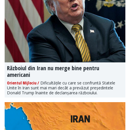
Războiul din Iran nu merge bine pentru
americani
Orientul Mijlociu /
Dificultățile cu care se confruntă Statele
Unite în Iran sunt mai mari decât a prevăzut președintele
Donald Trump înainte de declanșarea războiului.