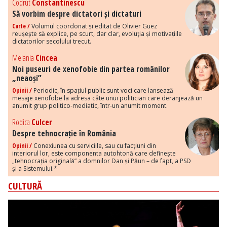
Codrut
Constantinescu
Să vorbim despre dictatori și dictaturi
Carte /
Volumul coordonat și editat de Olivier Guez
reușește să explice, pe scurt, dar clar, evoluția și motivațiile
dictatorilor secolului trecut.
Melania
Cincea
Noi puseuri de xenofobie din partea românilor
„neaoși”
Opinii /
Periodic, în spațiul public sunt voci care lansează
mesaje xenofobe la adresa câte unui politician care deranjează un
anumit grup politico-mediatic, într-un anumit moment.
Rodica
Culcer
Despre tehnocrație în România
Opinii /
Conexiunea cu serviciile, sau cu facțiuni din
interiorul lor, este componenta autohtonă care definește
„tehnocrația originală” a domnilor Dan și Păun – de fapt, a PSD
și a Sistemului.*
CULTURĂ