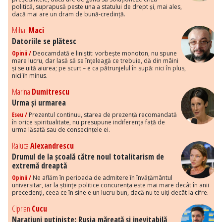
politică, suprapusă peste una a statului de drept și, mai ales,
dacă mai are un dram de bună-credință.
Mihai
Maci
Datoriile se plătesc
Opinii /
Deocamdată e liniștit: vorbește monoton, nu spune
mare lucru, dar lasă să se înțeleagă ce trebuie, dă din mâini
și se uită aiurea; pe scurt – e ca pătrunjelul în supă: nici în plus,
nici în minus.
Marina
Dumitrescu
Urma și urmarea
Eseu /
Prezentul continuu, starea de prezență recomandată
în orice spiritualitate, nu presupune indiferența față de
urma lăsată sau de consecințele ei.
Raluca
Alexandrescu
Drumul de la școală către noul totalitarism de
extremă dreaptă
Opinii /
Ne aflăm în perioada de admitere în învățământul
universitar, iar la științe politice concurența este mai mare decât în anii
precedenți, ceea ce în sine e un lucru bun, dacă nu te uiți decât la cifre.
Ciprian
Cucu
Narațiuni putiniste: Rusia măreață și inevitabilă