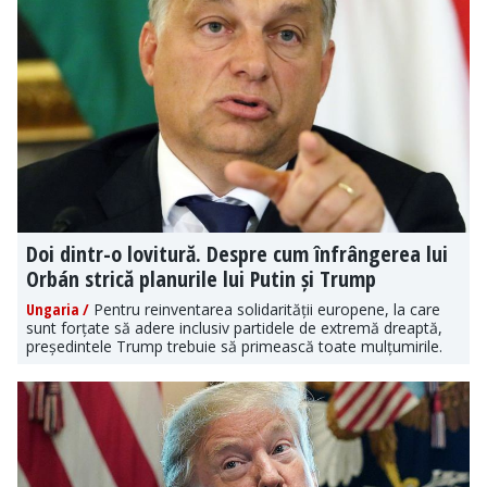
Doi dintr-o lovitură. Despre cum înfrângerea lui
Orbán strică planurile lui Putin și Trump
Ungaria /
Pentru reinventarea solidarității europene, la care
sunt forțate să adere inclusiv partidele de extremă dreaptă,
președintele Trump trebuie să primească toate mulțumirile.