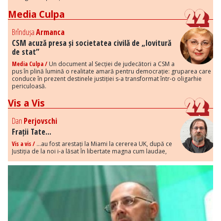
Media Culpa
Brîndușa
Armanca
CSM acuză presa și societatea civilă de „lovitură
de stat”
Media Culpa /
Un document al Secției de judecători a CSM a
pus în plină lumină o realitate amară pentru democrație: gruparea care
conduce în prezent destinele justiției s-a transformat într-o oligarhie
periculoasă.
Vis a Vis
Dan
Perjovschi
Frații Tate...
Vis a vis /
...au fost arestați la Miami la cererea UK, după ce
Justiția de la noi i-a lăsat în libertate magna cum laudae,