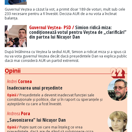
Guvernul Veștea a căzut la vot, a primit doar 189 de voturi, mult sub cele
233 necesare pentru a fi învestit. Decizia AUR de a nu vota a înclinat
balanța.
Guvernul Veștea- PSD /
Simion ridică miza:
condiționează votul pentru Veștea de „clarificări”
din partea lui Nicușor Dan
După întâlnirea cu Veștea la sediul AUR, Simion a ridicat miza și a spus că
nu va vota guvernul Veștea decât dacă președintele Dan va explica public
dacă mai consideră AUR un partid extremist.
Opinii
Andrei
Cornea
Inadecvarea unui președinte
Opinii /
Președintele a devenit inadecvat funcției sale
constituționale și politice, dar și în raport cu speranțele și
așteptările cu care a fost învestit.
Andreea
Pora
„Savonizarea” lui Nicușor Dan
Opinii /
Puțini sunt cei care mai înțeleg ce vrea
președintele, dacă are de gând să soluționeze criza