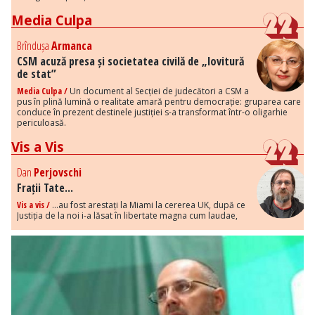
Media Culpa
Brîndușa
Armanca
CSM acuză presa și societatea civilă de „lovitură
de stat”
Media Culpa /
Un document al Secției de judecători a CSM a
pus în plină lumină o realitate amară pentru democrație: gruparea care
conduce în prezent destinele justiției s-a transformat într-o oligarhie
periculoasă.
Vis a Vis
Dan
Perjovschi
Frații Tate...
Vis a vis /
...au fost arestați la Miami la cererea UK, după ce
Justiția de la noi i-a lăsat în libertate magna cum laudae,