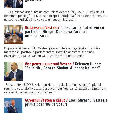
PSD a criticat vineri într-un comunicat decizia PNL, USR și UDMR de a-l
desemna pe Siegfried Mureșan drept candidat la funcția de premier, dar
nu spune explicit că nu va vota un guvern Mureșan.
După eșecul Veștea /
Consultări la Cotroceni cu
partidele. Nicușor Dan nu va face azi
nominalizarea
După eșecul guvernului Veștea, președintele a organizat consultări-
maraton cu partidele parlamentare. Pozițiile acestora sunt însă
divergente, așa că Dan nu va desemna marți un premier.
Vot pentru guvernul Veștea /
Kelemen Hunor:
"Felicitări, George Simion. Ai dat șah și mat"
Președintele UDMR, Kelemen Hunor, a declarat luni seară, în plenul
reunit, la votul de învestitură a guvernului Veștea, că există un singur om
care astăzi a câștigat: George Simion.
Guvernul Veștea a căzut /
Eșec. Guvernul Veștea a
primit doar 189 de voturi