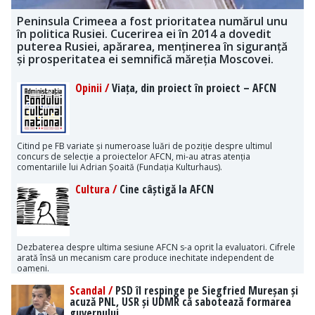
Peninsula Crimeea a fost prioritatea numărul unu
în politica Rusiei. Cucerirea ei în 2014 a dovedit
puterea Rusiei, apărarea, menținerea în siguranță
și prosperitatea ei semnifică măreția Moscovei.
Opinii /
Viața, din proiect în proiect – AFCN
Citind pe FB variate și numeroase luări de poziție despre ultimul
concurs de selecție a proiectelor AFCN, mi-au atras atenția
comentariile lui Adrian Șoaită (Fundația Kulturhaus).
Cultura /
Cine câștigă la AFCN
Dezbaterea despre ultima sesiune AFCN s-a oprit la evaluatori. Cifrele
arată însă un mecanism care produce inechitate independent de
oameni.
Scandal /
PSD îl respinge pe Siegfried Mureșan și
acuză PNL, USR și UDMR că sabotează formarea
guvernului