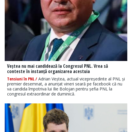
Veștea nu mai candidează la Congresul PNL. Vrea să
conteste în instanță organizarea acestuia
Tensiuni în PNL /
Adrian Veștea, actual vicepreședinte al PNL și
premier desemnat, a anunțat vineri seară pe facebook că nu
va candida împotriva lui Ilie Bolojan pentru șefia PNL la
congresul extraordinar de duminică.