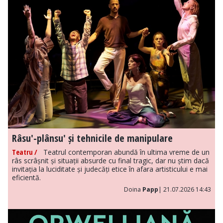
Râsu'-plânsu' și tehnicile de manipulare
Teatru /
Teatrul contemporan abundă în ultima vreme de un
râs scrâșnit și situații absurde cu final tragic, dar nu știm dacă
invitația la luciditate și judecăți etice în afara artisticului e mai
eficientă.
Doina
Papp
| 21.07.2026 14:43