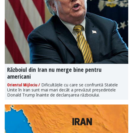
Războiul din Iran nu merge bine pentru
americani
Orientul Mijlociu /
Dificultățile cu care se confruntă Statele
Unite în Iran sunt mai mari decât a prevăzut președintele
Donald Trump înainte de declanșarea războiului.