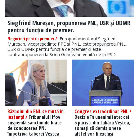
Siegfried Mureșan, propunerea PNL, USR și UDMR
pentru funcția de premier.
Negocieri pentru premier /
Europarlamentarul Siegfried
Mureșan, vicepreședinte PPE și PNL, este propunerea PNL,
USR și UDMR pentru funcția de premier și este
contrapropunerea la Sorin Grindeanu venită de la PSD.
Războiul din PNL se mută în
Congres extraordinar PNL /
instanță /
Tribunalul Ilfov
Decizie în unanimitate: cei
suspendă sancțiunile luate
5 puciști din tabăra Veștea,
de conducerea PNL
somați să demisioneze
împotriva taberei Veștea
altfel vor fi excluși