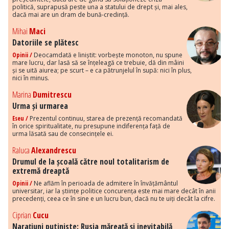
politică, suprapusă peste una a statului de drept și, mai ales,
dacă mai are un dram de bună-credință.
Mihai
Maci
Datoriile se plătesc
Opinii /
Deocamdată e liniștit: vorbește monoton, nu spune
mare lucru, dar lasă să se înțeleagă ce trebuie, dă din mâini
și se uită aiurea; pe scurt – e ca pătrunjelul în supă: nici în plus,
nici în minus.
Marina
Dumitrescu
Urma și urmarea
Eseu /
Prezentul continuu, starea de prezență recomandată
în orice spiritualitate, nu presupune indiferența față de
urma lăsată sau de consecințele ei.
Raluca
Alexandrescu
Drumul de la școală către noul totalitarism de
extremă dreaptă
Opinii /
Ne aflăm în perioada de admitere în învățământul
universitar, iar la științe politice concurența este mai mare decât în anii
precedenți, ceea ce în sine e un lucru bun, dacă nu te uiți decât la cifre.
Ciprian
Cucu
Narațiuni putiniste: Rusia măreață și inevitabilă