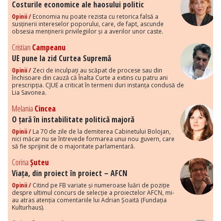
Costurile economice ale haosului politic
Opinii /
Economia nu poate rezista cu retorica falsă a
susținerii intereselor poporului, care, de fapt, ascunde
obsesia menținerii privilegiilor și a averilor unor caste.
Cristian
Campeanu
UE pune la zid Curtea Supremă
Opinii /
Zeci de inculpați au scăpat de procese sau din
închisoare din cauză că Înalta Curte a extins cu patru ani
prescripția. CJUE a criticat în termeni duri instanța condusă de
Lia Savonea.
Melania
Cincea
O țară în instabilitate politică majoră
Opinii /
La 70 de zile de la demiterea Cabinetului Bolojan,
nici măcar nu se întrevede formarea unui nou guvern, care
să fie sprijinit de o majoritate parlamentară.
Corina
Șuteu
Viața, din proiect în proiect – AFCN
Opinii /
Citind pe FB variate și numeroase luări de poziție
despre ultimul concurs de selecție a proiectelor AFCN, mi-
au atras atenția comentariile lui Adrian Șoaită (Fundația
Kulturhaus).