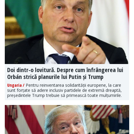
Doi dintr-o lovitură. Despre cum înfrângerea lui
Orbán strică planurile lui Putin și Trump
Ungaria /
Pentru reinventarea solidarității europene, la care
sunt forțate să adere inclusiv partidele de extremă dreaptă,
președintele Trump trebuie să primească toate mulțumirile.