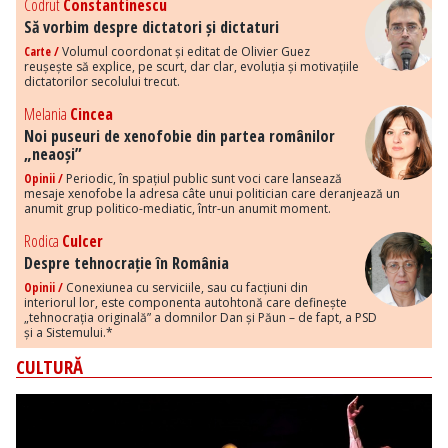
Codrut
Constantinescu
Să vorbim despre dictatori și dictaturi
Carte /
Volumul coordonat și editat de Olivier Guez
reușește să explice, pe scurt, dar clar, evoluția și motivațiile
dictatorilor secolului trecut.
Melania
Cincea
Noi puseuri de xenofobie din partea românilor
„neaoși”
Opinii /
Periodic, în spațiul public sunt voci care lansează
mesaje xenofobe la adresa câte unui politician care deranjează un
anumit grup politico-mediatic, într-un anumit moment.
Rodica
Culcer
Despre tehnocrație în România
Opinii /
Conexiunea cu serviciile, sau cu facțiuni din
interiorul lor, este componenta autohtonă care definește
„tehnocrația originală” a domnilor Dan și Păun – de fapt, a PSD
și a Sistemului.*
CULTURĂ