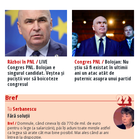
Război în PNL /
LIVE
Congres PNL /
Bolojan: Nu
Congres PNL. Bolojan e
știu să fi existat în ultimii
singurul candidat. Veștea și
ani un atac atât de
puciștii vor să boicoteze
puternic asupra unui partid
congresul
Bref
Tia
Serbanescu
Fără soluții
Bref /
Domnule, când cineva îți dă 770 de mil. de euro
pentru o lege (a salarizării), păi îți aduni toate mințile astfel
ca legea să arate cât mai bine posibil. Mai ales când ai ani
întregi la dispoziție.