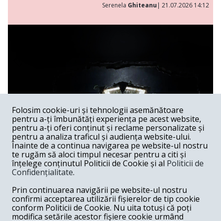
Serenela
Ghiteanu
| 21.07.2026 14:12
Folosim cookie-uri și tehnologii asemănătoare
pentru a-ți îmbunătăți experiența pe acest website,
pentru a-ți oferi conținut și reclame personalizate și
pentru a analiza traficul și audiența website-ului.
Înainte de a continua navigarea pe website-ul nostru
te rugăm să aloci timpul necesar pentru a citi și
înțelege conținutul Politicii de Cookie și al
Politicii de
Confidențialitate
.
Lakmé al lui Andrei Șerban
Prin continuarea navigării pe website-ul nostru
confirmi acceptarea utilizării fișierelor de tip cookie
Spectacol /
Spectacolele lui Andrei Șerban au, în feluri extrem
conform Politicii de Cookie. Nu uita totuși că poți
de diferite, capacitatea de a sugera că Graalul există —
modifica setările acestor fișiere cookie urmând
undeva, dincolo de gest, de muzică, de imagine —, dar că el