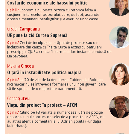
Costurile economice ale haosului politic
Opinii /
Economia nu poate rezista cu retorica falsă a
susținerii intereselor poporului, care, de fapt, ascunde
obsesia menținerii privilegiilor și a averilor unor caste.
Cristian
Campeanu
UE pune la zid Curtea Supremă
Opinii /
Zeci de inculpați au scăpat de procese sau din
închisoare din cauză că Înalta Curte a extins cu patru ani
prescripția. CJUE a criticat în termeni duri instanța condusă de
Lia Savonea.
Melania
Cincea
O țară în instabilitate politică majoră
Opinii /
La 70 de zile de la demiterea Cabinetului Bolojan,
nici măcar nu se întrevede formarea unui nou guvern, care
să fie sprijinit de o majoritate parlamentară.
Corina
Șuteu
Viața, din proiect în proiect – AFCN
Opinii /
Citind pe FB variate și numeroase luări de poziție
despre ultimul concurs de selecție a proiectelor AFCN, mi-
au atras atenția comentariile lui Adrian Șoaită (Fundația
Kulturhaus).