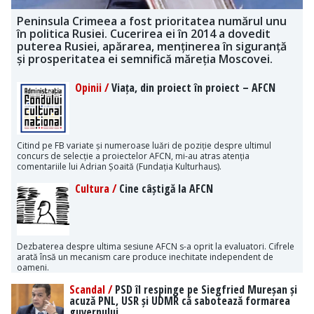
Peninsula Crimeea a fost prioritatea numărul unu
în politica Rusiei. Cucerirea ei în 2014 a dovedit
puterea Rusiei, apărarea, menținerea în siguranță
și prosperitatea ei semnifică măreția Moscovei.
Opinii /
Viața, din proiect în proiect – AFCN
Citind pe FB variate și numeroase luări de poziție despre ultimul
concurs de selecție a proiectelor AFCN, mi-au atras atenția
comentariile lui Adrian Șoaită (Fundația Kulturhaus).
Cultura /
Cine câștigă la AFCN
Dezbaterea despre ultima sesiune AFCN s-a oprit la evaluatori. Cifrele
arată însă un mecanism care produce inechitate independent de
oameni.
Scandal /
PSD îl respinge pe Siegfried Mureșan și
acuză PNL, USR și UDMR că sabotează formarea
guvernului