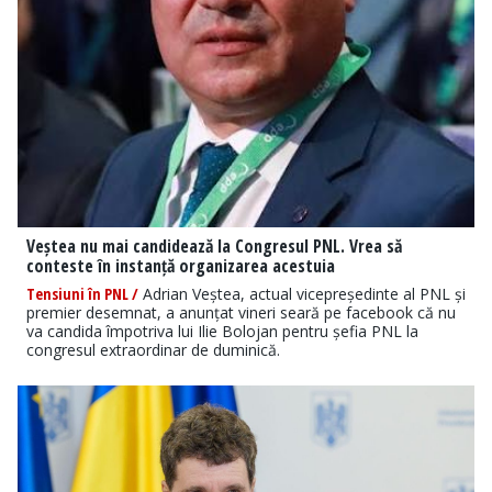
Veștea nu mai candidează la Congresul PNL. Vrea să
conteste în instanță organizarea acestuia
Tensiuni în PNL /
Adrian Veștea, actual vicepreședinte al PNL și
premier desemnat, a anunțat vineri seară pe facebook că nu
va candida împotriva lui Ilie Bolojan pentru șefia PNL la
congresul extraordinar de duminică.