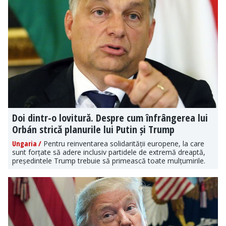
Doi dintr-o lovitură. Despre cum înfrângerea lui
Orbán strică planurile lui Putin și Trump
Ungaria /
Pentru reinventarea solidarității europene, la care
sunt forțate să adere inclusiv partidele de extremă dreaptă,
președintele Trump trebuie să primească toate mulțumirile.