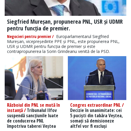
Siegfried Mureșan, propunerea PNL, USR și UDMR
pentru funcția de premier.
Negocieri pentru premier /
Europarlamentarul Siegfried
Mureșan, vicepreședinte PPE și PNL, este propunerea PNL,
USR și UDMR pentru funcția de premier și este
contrapropunerea la Sorin Grindeanu venită de la PSD.
Războiul din PNL se mută în
Congres extraordinar PNL /
instanță /
Tribunalul Ilfov
Decizie în unanimitate: cei
suspendă sancțiunile luate
5 puciști din tabăra Veștea,
de conducerea PNL
somați să demisioneze
împotriva taberei Veștea
altfel vor fi excluși