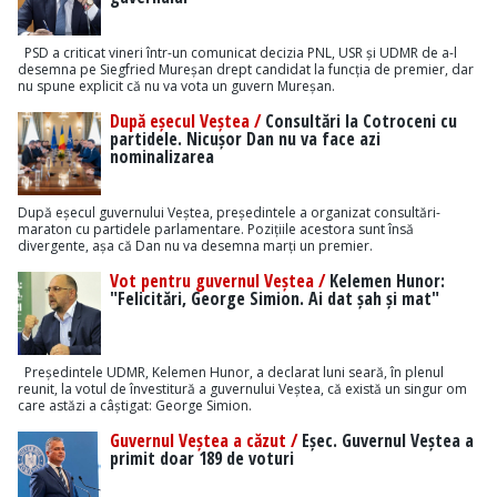
PSD a criticat vineri într-un comunicat decizia PNL, USR și UDMR de a-l
desemna pe Siegfried Mureșan drept candidat la funcția de premier, dar
nu spune explicit că nu va vota un guvern Mureșan.
După eșecul Veștea /
Consultări la Cotroceni cu
partidele. Nicușor Dan nu va face azi
nominalizarea
După eșecul guvernului Veștea, președintele a organizat consultări-
maraton cu partidele parlamentare. Pozițiile acestora sunt însă
divergente, așa că Dan nu va desemna marți un premier.
Vot pentru guvernul Veștea /
Kelemen Hunor:
"Felicitări, George Simion. Ai dat șah și mat"
Președintele UDMR, Kelemen Hunor, a declarat luni seară, în plenul
reunit, la votul de învestitură a guvernului Veștea, că există un singur om
care astăzi a câștigat: George Simion.
Guvernul Veștea a căzut /
Eșec. Guvernul Veștea a
primit doar 189 de voturi