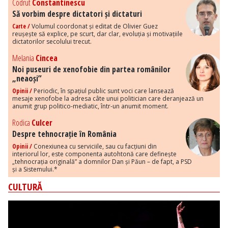
Codrut
Constantinescu
Să vorbim despre dictatori și dictaturi
Carte /
Volumul coordonat și editat de Olivier Guez
reușește să explice, pe scurt, dar clar, evoluția și motivațiile
dictatorilor secolului trecut.
Melania
Cincea
Noi puseuri de xenofobie din partea românilor
„neaoși”
Opinii /
Periodic, în spațiul public sunt voci care lansează
mesaje xenofobe la adresa câte unui politician care deranjează un
anumit grup politico-mediatic, într-un anumit moment.
Rodica
Culcer
Despre tehnocrație în România
Opinii /
Conexiunea cu serviciile, sau cu facțiuni din
interiorul lor, este componenta autohtonă care definește
„tehnocrația originală” a domnilor Dan și Păun – de fapt, a PSD
și a Sistemului.*
CULTURĂ