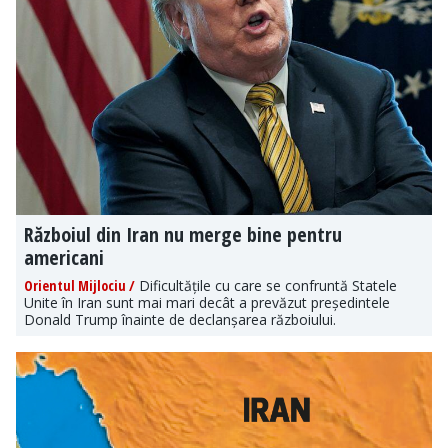
Războiul din Iran nu merge bine pentru
americani
Orientul Mijlociu /
Dificultățile cu care se confruntă Statele
Unite în Iran sunt mai mari decât a prevăzut președintele
Donald Trump înainte de declanșarea războiului.