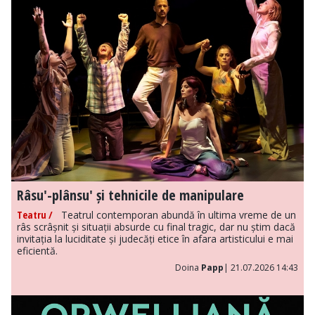
Râsu'-plânsu' și tehnicile de manipulare
Teatru /
Teatrul contemporan abundă în ultima vreme de un
râs scrâșnit și situații absurde cu final tragic, dar nu știm dacă
invitația la luciditate și judecăți etice în afara artisticului e mai
eficientă.
Doina
Papp
| 21.07.2026 14:43