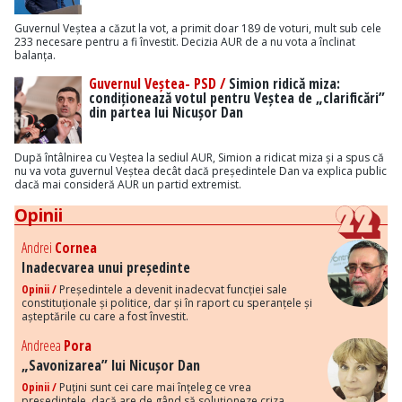
Guvernul Veștea a căzut la vot, a primit doar 189 de voturi, mult sub cele
233 necesare pentru a fi învestit. Decizia AUR de a nu vota a înclinat
balanța.
Guvernul Veștea- PSD /
Simion ridică miza:
condiționează votul pentru Veștea de „clarificări”
din partea lui Nicușor Dan
După întâlnirea cu Veștea la sediul AUR, Simion a ridicat miza și a spus că
nu va vota guvernul Veștea decât dacă președintele Dan va explica public
dacă mai consideră AUR un partid extremist.
Opinii
Andrei
Cornea
Inadecvarea unui președinte
Opinii /
Președintele a devenit inadecvat funcției sale
constituționale și politice, dar și în raport cu speranțele și
așteptările cu care a fost învestit.
Andreea
Pora
„Savonizarea” lui Nicușor Dan
Opinii /
Puțini sunt cei care mai înțeleg ce vrea
președintele, dacă are de gând să soluționeze criza