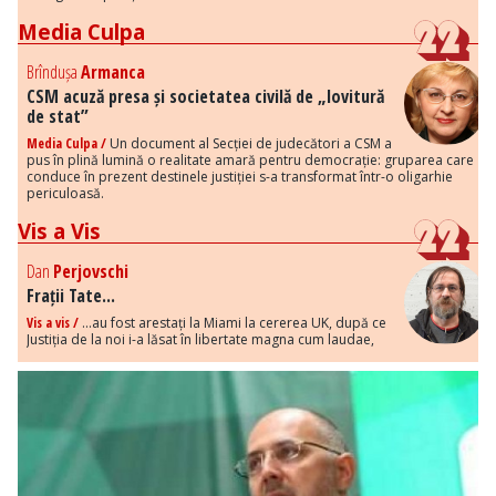
Media Culpa
Brîndușa
Armanca
CSM acuză presa și societatea civilă de „lovitură
de stat”
Media Culpa /
Un document al Secției de judecători a CSM a
pus în plină lumină o realitate amară pentru democrație: gruparea care
conduce în prezent destinele justiției s-a transformat într-o oligarhie
periculoasă.
Vis a Vis
Dan
Perjovschi
Frații Tate...
Vis a vis /
...au fost arestați la Miami la cererea UK, după ce
Justiția de la noi i-a lăsat în libertate magna cum laudae,