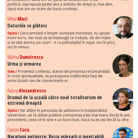
politică, suprapusă peste una a statului de drept și, mai ales,
dacă mai are un dram de bună-credință.
Mihai
Maci
Datoriile se plătesc
Opinii /
Deocamdată e liniștit: vorbește monoton, nu spune
mare lucru, dar lasă să se înțeleagă ce trebuie, dă din mâini
și se uită aiurea; pe scurt – e ca pătrunjelul în supă: nici în plus,
nici în minus.
Marina
Dumitrescu
Urma și urmarea
Eseu /
Prezentul continuu, starea de prezență recomandată
în orice spiritualitate, nu presupune indiferența față de
urma lăsată sau de consecințele ei.
Raluca
Alexandrescu
Drumul de la școală către noul totalitarism de
extremă dreaptă
Opinii /
Ne aflăm în perioada de admitere în învățământul
universitar, iar la științe politice concurența este mai mare decât în anii
precedenți, ceea ce în sine e un lucru bun, dacă nu te uiți decât la cifre.
Ciprian
Cucu
Narațiuni putiniste: Rusia măreață și inevitabilă