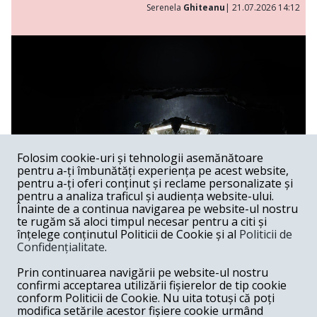
Serenela
Ghiteanu
| 21.07.2026 14:12
Folosim cookie-uri și tehnologii asemănătoare
pentru a-ți îmbunătăți experiența pe acest website,
pentru a-ți oferi conținut și reclame personalizate și
pentru a analiza traficul și audiența website-ului.
Înainte de a continua navigarea pe website-ul nostru
te rugăm să aloci timpul necesar pentru a citi și
înțelege conținutul Politicii de Cookie și al
Politicii de
Confidențialitate
.
Lakmé al lui Andrei Șerban
Prin continuarea navigării pe website-ul nostru
confirmi acceptarea utilizării fișierelor de tip cookie
Spectacol /
Spectacolele lui Andrei Șerban au, în feluri extrem
conform Politicii de Cookie. Nu uita totuși că poți
de diferite, capacitatea de a sugera că Graalul există —
modifica setările acestor fișiere cookie urmând
undeva, dincolo de gest, de muzică, de imagine —, dar că el