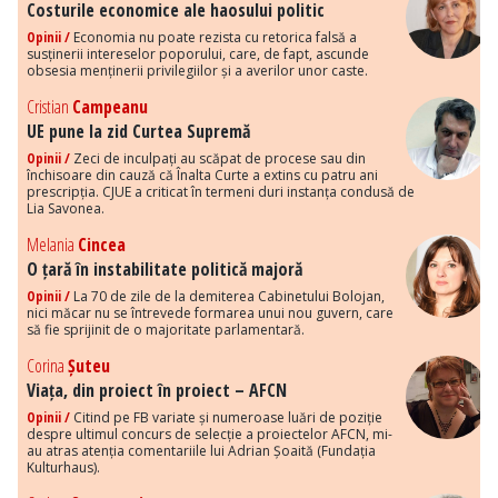
Costurile economice ale haosului politic
Opinii /
Economia nu poate rezista cu retorica falsă a
susținerii intereselor poporului, care, de fapt, ascunde
obsesia menținerii privilegiilor și a averilor unor caste.
Cristian
Campeanu
UE pune la zid Curtea Supremă
Opinii /
Zeci de inculpați au scăpat de procese sau din
închisoare din cauză că Înalta Curte a extins cu patru ani
prescripția. CJUE a criticat în termeni duri instanța condusă de
Lia Savonea.
Melania
Cincea
O țară în instabilitate politică majoră
Opinii /
La 70 de zile de la demiterea Cabinetului Bolojan,
nici măcar nu se întrevede formarea unui nou guvern, care
să fie sprijinit de o majoritate parlamentară.
Corina
Șuteu
Viața, din proiect în proiect – AFCN
Opinii /
Citind pe FB variate și numeroase luări de poziție
despre ultimul concurs de selecție a proiectelor AFCN, mi-
au atras atenția comentariile lui Adrian Șoaită (Fundația
Kulturhaus).