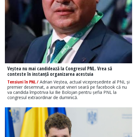
Veștea nu mai candidează la Congresul PNL. Vrea să
conteste în instanță organizarea acestuia
Tensiuni în PNL /
Adrian Veștea, actual vicepreședinte al PNL și
premier desemnat, a anunțat vineri seară pe facebook că nu
va candida împotriva lui Ilie Bolojan pentru șefia PNL la
congresul extraordinar de duminică.