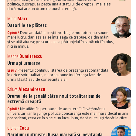
politică, suprapusă peste una a statului de drept și, mai ales,
dacă mai are un dram de bună-credință.
Mihai
Maci
Datoriile se plătesc
Opinii /
Deocamdată e liniștit: vorbește monoton, nu spune
mare lucru, dar lasă să se înțeleagă ce trebuie, dă din mâini
și se uită aiurea; pe scurt – e ca pătrunjelul în supă: nici în plus,
nici în minus.
Marina
Dumitrescu
Urma și urmarea
Eseu /
Prezentul continuu, starea de prezență recomandată
în orice spiritualitate, nu presupune indiferența față de
urma lăsată sau de consecințele ei.
Raluca
Alexandrescu
Drumul de la școală către noul totalitarism de
extremă dreaptă
Opinii /
Ne aflăm în perioada de admitere în învățământul
universitar, iar la științe politice concurența este mai mare decât în anii
precedenți, ceea ce în sine e un lucru bun, dacă nu te uiți decât la cifre.
Ciprian
Cucu
Narațiuni putiniste: Rusia măreață și inevitabilă