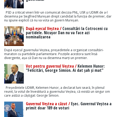
PSD a criticat vineri într-un comunicat decizia PNL, USR și UDMR de a-l
desemna pe Siegfried Mureșan drept candidat la funcția de premier, dar
nu spune explicit că nu va vota un guvern Mureșan.
După eșecul Veștea /
Consultări la Cotroceni cu
partidele. Nicușor Dan nu va face azi
nominalizarea
După eșecul guvernului Veștea, președintele a organizat consultări-
maraton cu partidele parlamentare. Pozițiile acestora sunt însă
divergente, așa că Dan nu va desemna marți un premier.
Vot pentru guvernul Veștea /
Kelemen Hunor:
"Felicitări, George Simion. Ai dat șah și mat"
Președintele UDMR, Kelemen Hunor, a declarat luni seară, în plenul
reunit, la votul de învestitură a guvernului Veștea, că există un singur om
care astăzi a câștigat: George Simion.
Guvernul Veștea a căzut /
Eșec. Guvernul Veștea a
primit doar 189 de voturi