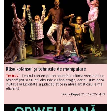
Râsu'-plânsu' și tehnicile de manipulare
Teatru /
Teatrul contemporan abundă în ultima vreme de un
râs scrâșnit și situații absurde cu final tragic, dar nu știm dacă
invitația la luciditate și judecăți etice în afara artisticului e mai
eficientă.
Doina
Papp
| 21.07.2026 14:43