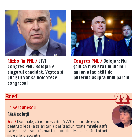
Război în PNL /
LIVE
Congres PNL /
Bolojan: Nu
Congres PNL. Bolojan e
știu să fi existat în ultimii
singurul candidat. Veștea și
ani un atac atât de
puciștii vor să boicoteze
puternic asupra unui partid
congresul
Bref
Tia
Serbanescu
Fără soluții
Bref /
Domnule, când cineva îți dă 770 de mil. de euro
pentru o lege (a salarizării), păi îți aduni toate mințile astfel
ca legea să arate cât mai bine posibil. Mai ales când ai ani
întregi la dispoziție.