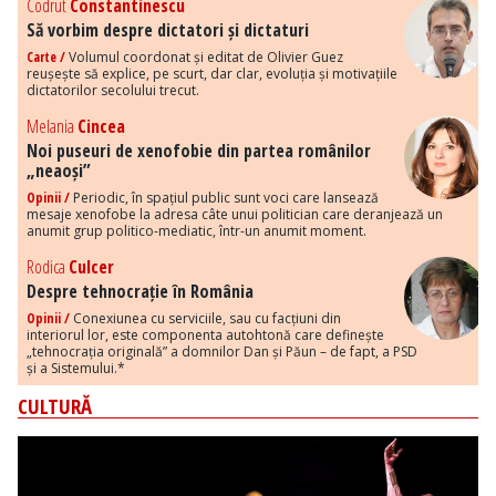
Codrut
Constantinescu
Să vorbim despre dictatori și dictaturi
Carte /
Volumul coordonat și editat de Olivier Guez
reușește să explice, pe scurt, dar clar, evoluția și motivațiile
dictatorilor secolului trecut.
Melania
Cincea
Noi puseuri de xenofobie din partea românilor
„neaoși”
Opinii /
Periodic, în spațiul public sunt voci care lansează
mesaje xenofobe la adresa câte unui politician care deranjează un
anumit grup politico-mediatic, într-un anumit moment.
Rodica
Culcer
Despre tehnocrație în România
Opinii /
Conexiunea cu serviciile, sau cu facțiuni din
interiorul lor, este componenta autohtonă care definește
„tehnocrația originală” a domnilor Dan și Păun – de fapt, a PSD
și a Sistemului.*
CULTURĂ