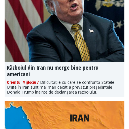
Războiul din Iran nu merge bine pentru
americani
Orientul Mijlociu /
Dificultățile cu care se confruntă Statele
Unite în Iran sunt mai mari decât a prevăzut președintele
Donald Trump înainte de declanșarea războiului.