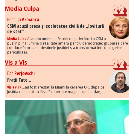
Media Culpa
Brîndușa
Armanca
CSM acuză presa și societatea civilă de „lovitură
de stat”
Media Culpa /
Un document al Secției de judecători a CSM a
pus în plină lumină o realitate amară pentru democrație: gruparea care
conduce în prezent destinele justiției s-a transformat într-o oligarhie
periculoasă.
Vis a Vis
Dan
Perjovschi
Frații Tate...
Vis a vis /
...au fost arestați la Miami la cererea UK, după ce
Justiția de la noi i-a lăsat în libertate magna cum laudae,