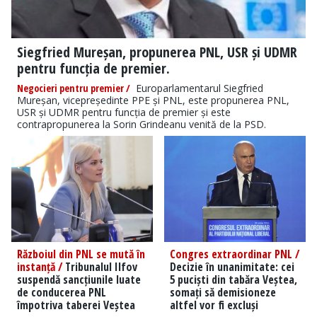
Siegfried Mureșan, propunerea PNL, USR și UDMR
pentru funcția de premier.
Negocieri pentru premier /
Europarlamentarul Siegfried
Mureșan, vicepreședinte PPE și PNL, este propunerea PNL,
USR și UDMR pentru funcția de premier și este
contrapropunerea la Sorin Grindeanu venită de la PSD.
Războiul din PNL se mută în
Congres extraordinar PNL /
instanță /
Tribunalul Ilfov
Decizie în unanimitate: cei
suspendă sancțiunile luate
5 puciști din tabăra Veștea,
de conducerea PNL
somați să demisioneze
împotriva taberei Veștea
altfel vor fi excluși