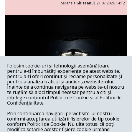
Serenela
Ghiteanu
| 21.07.2026 14:12
Folosim cookie-uri și tehnologii asemănătoare
pentru a-ți îmbunătăți experiența pe acest website,
pentru a-ți oferi conținut și reclame personalizate și
pentru a analiza traficul și audiența website-ului.
Înainte de a continua navigarea pe website-ul nostru
te rugăm să aloci timpul necesar pentru a citi și
înțelege conținutul Politicii de Cookie și al
Politicii de
Confidențialitate
.
Lakmé al lui Andrei Șerban
Prin continuarea navigării pe website-ul nostru
confirmi acceptarea utilizării fișierelor de tip cookie
Spectacol /
Spectacolele lui Andrei Șerban au, în feluri extrem
conform Politicii de Cookie. Nu uita totuși că poți
de diferite, capacitatea de a sugera că Graalul există —
modifica setările acestor fișiere cookie urmând
undeva, dincolo de gest, de muzică, de imagine —, dar că el