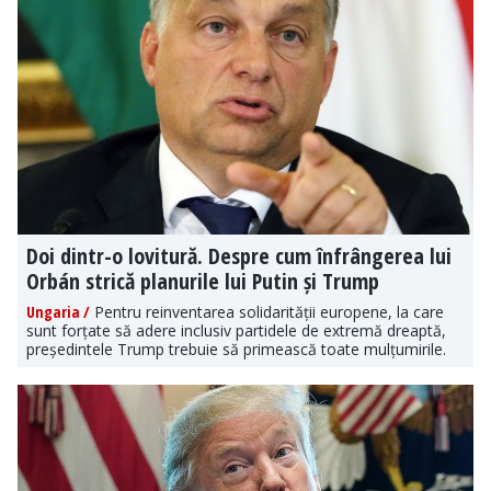
Doi dintr-o lovitură. Despre cum înfrângerea lui
Orbán strică planurile lui Putin și Trump
Ungaria /
Pentru reinventarea solidarității europene, la care
sunt forțate să adere inclusiv partidele de extremă dreaptă,
președintele Trump trebuie să primească toate mulțumirile.