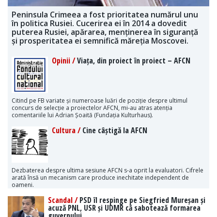
Peninsula Crimeea a fost prioritatea numărul unu
în politica Rusiei. Cucerirea ei în 2014 a dovedit
puterea Rusiei, apărarea, menținerea în siguranță
și prosperitatea ei semnifică măreția Moscovei.
Opinii /
Viața, din proiect în proiect – AFCN
Citind pe FB variate și numeroase luări de poziție despre ultimul
concurs de selecție a proiectelor AFCN, mi-au atras atenția
comentariile lui Adrian Șoaită (Fundația Kulturhaus).
Cultura /
Cine câștigă la AFCN
Dezbaterea despre ultima sesiune AFCN s-a oprit la evaluatori. Cifrele
arată însă un mecanism care produce inechitate independent de
oameni.
Scandal /
PSD îl respinge pe Siegfried Mureșan și
acuză PNL, USR și UDMR că sabotează formarea
guvernului