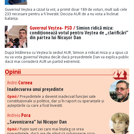
Guvernul Veștea a căzut la vot, a primit doar 189 de voturi, mult sub cele
233 necesare pentru a fi învestit. Decizia AUR de a nu vota a înclinat
balanța.
Guvernul Veștea- PSD /
Simion ridică miza:
condiționează votul pentru Veștea de „clarificări”
din partea lui Nicușor Dan
După întâlnirea cu Veștea la sediul AUR, Simion a ridicat miza și a spus că
nu va vota guvernul Veștea decât dacă președintele Dan va explica public
dacă mai consideră AUR un partid extremist.
Opinii
Andrei
Cornea
Inadecvarea unui președinte
Opinii /
Președintele a devenit inadecvat funcției sale
constituționale și politice, dar și în raport cu speranțele și
așteptările cu care a fost învestit.
Andreea
Pora
„Savonizarea” lui Nicușor Dan
Opinii /
Puțini sunt cei care mai înțeleg ce vrea
președintele, dacă are de gând să soluționeze criza