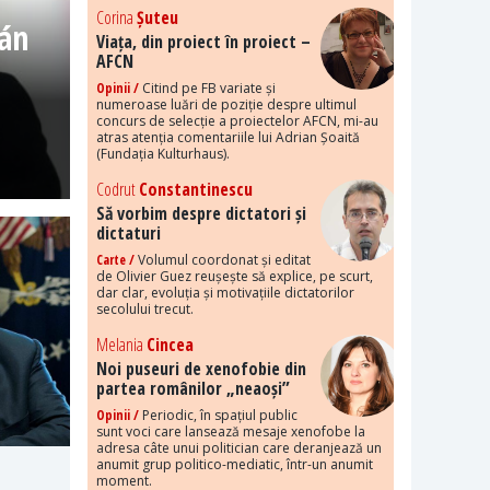
Corina
Șuteu
bán
Viața, din proiect în proiect –
AFCN
Opinii /
Citind pe FB variate și
numeroase luări de poziție despre ultimul
concurs de selecție a proiectelor AFCN, mi-au
atras atenția comentariile lui Adrian Șoaită
(Fundația Kulturhaus).
Codrut
Constantinescu
Să vorbim despre dictatori și
dictaturi
Carte /
Volumul coordonat și editat
de Olivier Guez reușește să explice, pe scurt,
dar clar, evoluția și motivațiile dictatorilor
secolului trecut.
Melania
Cincea
Noi puseuri de xenofobie din
partea românilor „neaoși”
Opinii /
Periodic, în spațiul public
sunt voci care lansează mesaje xenofobe la
adresa câte unui politician care deranjează un
anumit grup politico-mediatic, într-un anumit
moment.