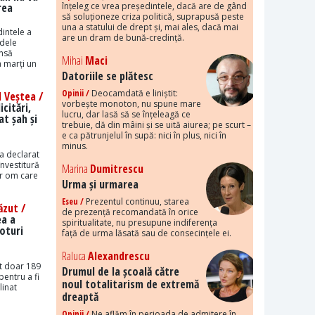
rea
înțeleg ce vrea președintele, dacă are de gând
să soluționeze criza politică, suprapusă peste
una a statului de drept și, mai ales, dacă mai
intele a
are un dram de bună-credință.
idele
însă
Mihai
Maci
 marți un
Datoriile se plătesc
Opinii /
Deocamdată e liniștit:
 Veștea /
vorbește monoton, nu spune mare
citări,
lucru, dar lasă să se înțeleagă ce
t șah și
trebuie, dă din mâini și se uită aiurea; pe scurt –
e ca pătrunjelul în supă: nici în plus, nici în
minus.
a declarat
învestitură
Marina
Dumitrescu
ur om care
Urma și urmarea
Eseu /
Prezentul continuu, starea
ăzut /
de prezență recomandată în orice
ea a
spiritualitate, nu presupune indiferența
oturi
față de urma lăsată sau de consecințele ei.
Raluca
Alexandrescu
it doar 189
Drumul de la școală către
pentru a fi
noul totalitarism de extremă
linat
dreaptă
Opinii /
Ne aflăm în perioada de admitere în