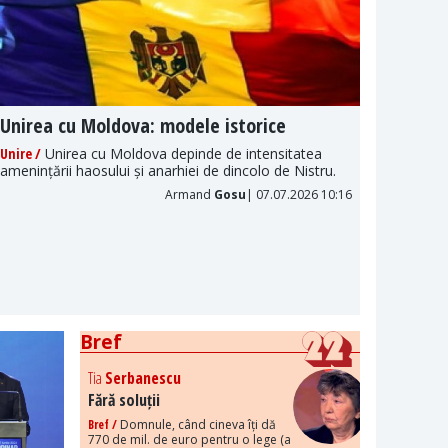
Unirea cu Moldova: modele istorice
Naraț
politi
Unire /
Unirea cu Moldova depinde de intensitatea
amenințării haosului și anarhiei de dincolo de Nistru.
Propaga
fenomen
Armand
Gosu
| 07.07.2026 10:16
este în
Bref
Tia
Serbanescu
Fără soluții
Bref /
Domnule, când cineva îți dă
770 de mil. de euro pentru o lege (a