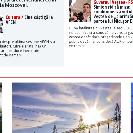
Guvernul Veștea- PS
ția Moscovei.
Simion ridică miza:
condiționează votul
Veștea de „clarificăr
Cultura /
Cine câștigă la
partea lui Nicușor 
AFCN
După întâlnirea cu Veștea la sediul AU
ridicat miza și a spus că nu va vota gu
Veștea decât dacă președintele Dan v
public dacă mai consideră AUR un par
 despre ultima sesiune AFCN s-a
extremist.
luatori. Cifrele arată însă un
are produce inechitate
t de oameni.