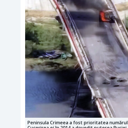
Peninsula Crimeea a fost prioritatea numărul u
Cucerirea ei în 2014 a dovedit puterea Rusiei