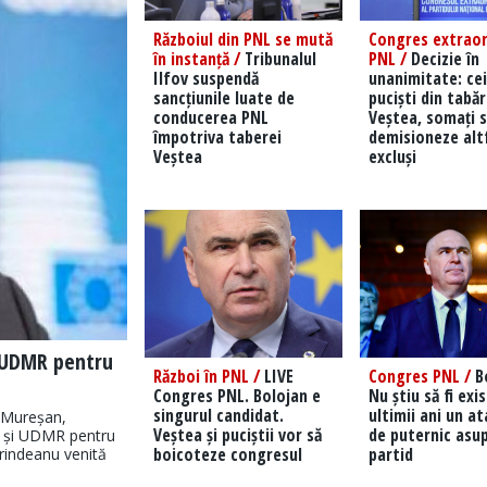
Războiul din PNL se mută
Congres extraor
în instanță /
Tribunalul
PNL /
Decizie în
Ilfov suspendă
unanimitate: cei
sancțiunile luate de
puciști din tabă
conducerea PNL
Veștea, somați s
împotriva taberei
demisioneze altf
Veștea
excluși
i UDMR pentru
Război în PNL /
LIVE
Congres PNL /
Bo
Congres PNL. Bolojan e
Nu știu să fi exi
singurul candidat.
ultimii ani un a
 Mureșan,
Veștea și puciștii vor să
de puternic asup
R și UDMR pentru
boicoteze congresul
partid
Grindeanu venită