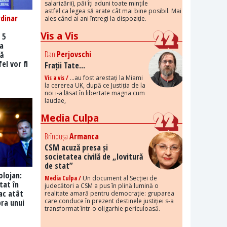
salarizării), păi îți aduni toate mințile
astfel ca legea să arate cât mai bine posibil. Mai
dinar
ales când ai ani întregi la dispoziție.
Vis a Vis
 5
ra
Dan
Perjovschi
ă
el vor fi
Frații Tate...
Vis a vis /
...au fost arestați la Miami
la cererea UK, după ce Justiția de la
noi i-a lăsat în libertate magna cum
laudae,
Media Culpa
Brîndușa
Armanca
CSM acuză presa și
societatea civilă de „lovitură
de stat”
lojan:
Media Culpa /
Un document al Secției de
stat în
judecători a CSM a pus în plină lumină o
tac atât
realitate amară pentru democrație: gruparea
care conduce în prezent destinele justiției s-a
ra unui
transformat într-o oligarhie periculoasă.