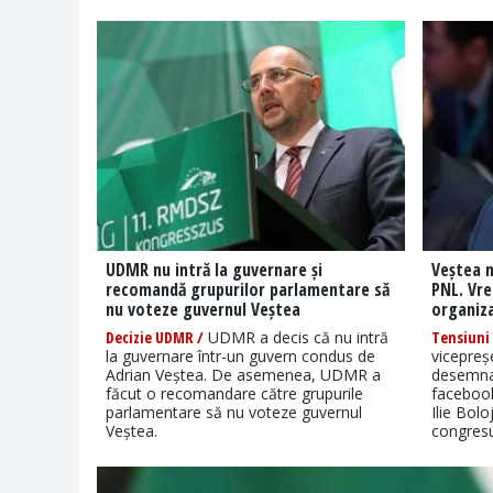
UDMR nu intră la guvernare și
Veștea n
recomandă grupurilor parlamentare să
PNL. Vre
nu voteze guvernul Veștea
organiz
Decizie UDMR /
UDMR a decis că nu intră
Tensiuni 
la guvernare într-un guvern condus de
vicepreș
Adrian Veștea. De asemenea, UDMR a
desemnat
făcut o recomandare către grupurile
facebook
parlamentare să nu voteze guvernul
Ilie Bol
Veștea.
congresu