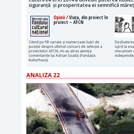
siguranță și prosperitatea ei semnifică măre
Opinii /
Viața, din proiect în
proiect – AFCN
Citind pe FB variate și numeroase luări de
Dezbaterea
poziție despre ultimul concurs de selecție a
oprit la eva
proiectelor AFCN, mi-au atras atenția
mecanism c
comentariile lui Adrian Șoaită (Fundația
independen
Kulturhaus).
ANALIZA 22