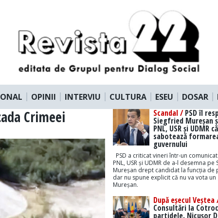
IONAL
OPINII
INTERVIU
CULTURA
ESEU
DOSAR
cada Crimeei
Scandal /
PSD îl res
Siegfried Mureșan ș
PNL, USR și UDMR că
sabotează formare
guvernului
PSD a criticat vineri într-un comunicat
PNL, USR și UDMR de a-l desemna pe S
Mureșan drept candidat la funcția de 
dar nu spune explicit că nu va vota un
Mureșan.
După eșecul Veștea 
Consultări la Cotro
partidele. Nicușor 