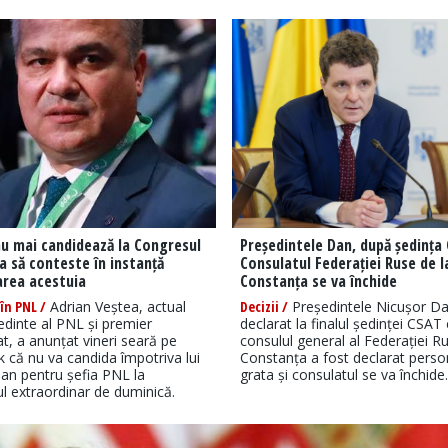
u mai candidează la Congresul
Președintele Dan, după ședința
a să conteste în instanță
Consulatul Federației Ruse de l
area acestuia
Constanța se va închide
în PNL /
Adrian Veștea, actual
Decizii /
Președintele Nicușor D
edinte al PNL și premier
declarat la finalul ședinței CSAT
, a anunțat vineri seară pe
consulul general al Federației Ru
 că nu va candida împotriva lui
Constanța a fost declarat pers
ojan pentru șefia PNL la
grata și consulatul se va închide.
l extraordinar de duminică.