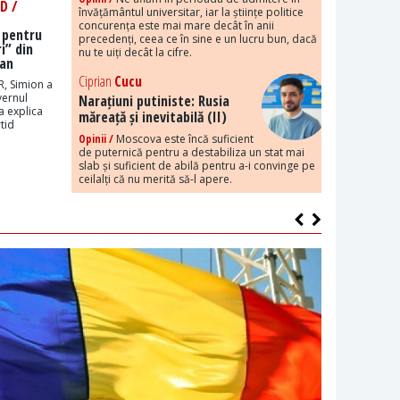
D /
învățământul universitar, iar la științe politice
concurența este mai mare decât în anii
 pentru
precedenți, ceea ce în sine e un lucru bun, dacă
i” din
nu te uiți decât la cifre.
Dan
Ciprian
Cucu
R, Simion a
vernul
Narațiuni putiniste: Rusia
a explica
măreață și inevitabilă (II)
tid
Opinii /
Moscova este încă suficient
de puternică pentru a destabiliza un stat mai
slab și suficient de abilă pentru a-i convinge pe
ceilalți că nu merită să-l apere.