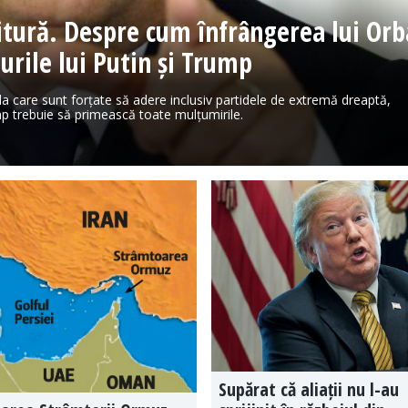
vitură. Despre cum înfrângerea lui Or
nurile lui Putin și Trump
 la care sunt forțate să adere inclusiv partidele de extremă dreaptă,
p trebuie să primească toate mulțumirile.
Supărat că aliații nu l-au