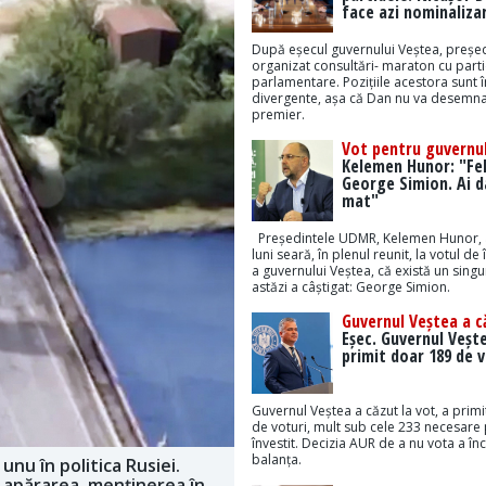
face azi nominaliza
După eșecul guvernului Veștea, președ
organizat consultări- maraton cu part
parlamentare. Pozițiile acestora sunt 
divergente, așa că Dan nu va desemna
premier.
Vot pentru guvernul
Kelemen Hunor: "Feli
George Simion. Ai da
mat"
Președintele UDMR, Kelemen Hunor, 
luni seară, în plenul reunit, la votul de 
a guvernului Veștea, că există un sing
astăzi a câștigat: George Simion.
Guvernul Veștea a c
Eșec. Guvernul Veșt
primit doar 189 de v
Guvernul Veștea a căzut la vot, a prim
de voturi, mult sub cele 233 necesare 
învestit. Decizia AUR de a nu vota a înc
balanța.
nu în politica Rusiei.
, apărarea, menținerea în