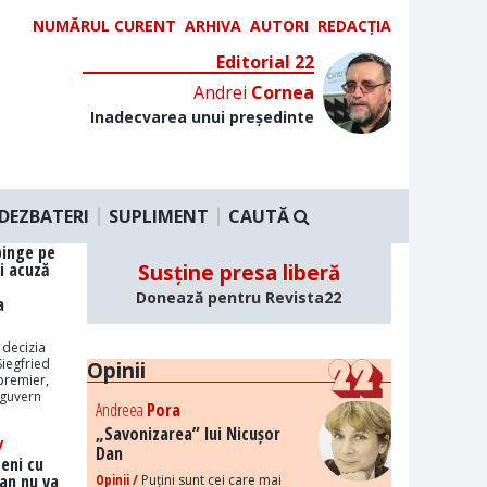
NUMĂRUL CURENT
ARHIVA
AUTORI
REDACȚIA
Editorial 22
Andrei
Cornea
Inadecvarea unui președinte
DEZBATERI
SUPLIMENT
CAUTĂ
pinge pe
i acuză
Susține presa liberă
Donează pentru Revista22
a
 decizia
iegfried
Opinii
premier,
 guvern
Andreea
Pora
„Savonizarea” lui Nicușor
/
Dan
ceni cu
Dan nu va
Opinii /
Puțini sunt cei care mai