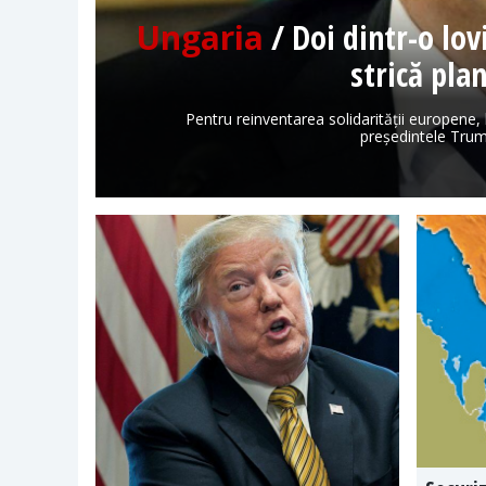
Ungaria
/ Doi dintr-o lo
strică pla
Pentru reinventarea solidarității europene,
președintele Trum