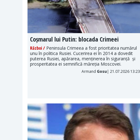
s
Coșmarul lui Putin: blocada Crimeei
Război /
Peninsula Crimeea a fost prioritatea numărul
unu în politica Rusiei. Cucerirea ei în 2014 a dovedit
tice sau
puterea Rusiei, apărarea, menținerea în siguranță și
 cum Xi
prosperitatea ei semnifică măreția Moscovei.
 ai săi.
Armand
Gosu
| 21.07.2026 13:23
026 11:00