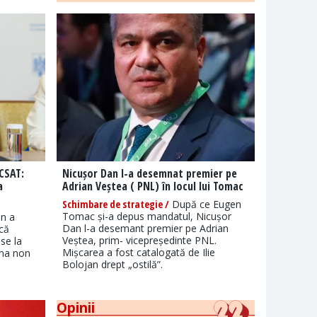
 CSAT:
Nicușor Dan l-a desemnat premier pe
a
Adrian Veștea ( PNL) în locul lui Tomac
Schimbare de strategie /
După ce Eugen
Tomac și-a depus mandatul, Nicușor
an a
Dan l-a desemant premier pe Adrian
 că
Veștea, prim- vicepreședinte PNL.
se la
Mișcarea a fost catalogată de Ilie
ona non
Bolojan drept „ostilă”.
Opinii