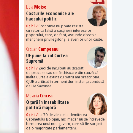
Lidia
Moise
Costurile economice ale
haosului politic
Opinii /
Economia nu poate rezista
cu retorica falsă a susținerii intereselor
poporului, care, de fapt, ascunde obsesia
menținerii privilegiilor și a averilor unor caste.
Cristian
Campeanu
UE pune la zid Curtea
Supremă
Opinii /
Zeci de inculpați au scăpat
de procese sau din închisoare din cauză că
Înalta Curte a extins cu patru ani prescripția.
CJUE a criticat în termeni duri instanța condusă
de Lia Savonea.
Melania
Cincea
O țară în instabilitate
politică majoră
Opinii /
La 70 de zile de la demiterea
Cabinetului Bolojan, nici măcar nu se întrevede
formarea unui nou guvern, care să fie sprijinit
de o majoritate parlamentară.