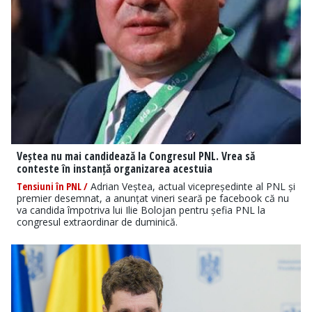
Veștea nu mai candidează la Congresul PNL. Vrea să
conteste în instanță organizarea acestuia
Tensiuni în PNL /
Adrian Veștea, actual vicepreședinte al PNL și
premier desemnat, a anunțat vineri seară pe facebook că nu
va candida împotriva lui Ilie Bolojan pentru șefia PNL la
congresul extraordinar de duminică.