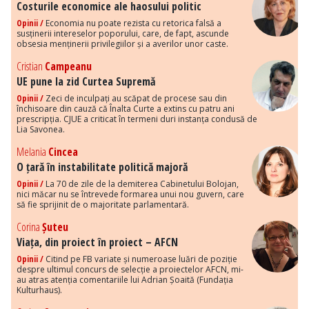
Costurile economice ale haosului politic
Opinii /
Economia nu poate rezista cu retorica falsă a
susținerii intereselor poporului, care, de fapt, ascunde
obsesia menținerii privilegiilor și a averilor unor caste.
Cristian
Campeanu
UE pune la zid Curtea Supremă
Opinii /
Zeci de inculpați au scăpat de procese sau din
închisoare din cauză că Înalta Curte a extins cu patru ani
prescripția. CJUE a criticat în termeni duri instanța condusă de
Lia Savonea.
Melania
Cincea
O țară în instabilitate politică majoră
Opinii /
La 70 de zile de la demiterea Cabinetului Bolojan,
nici măcar nu se întrevede formarea unui nou guvern, care
să fie sprijinit de o majoritate parlamentară.
Corina
Șuteu
Viața, din proiect în proiect – AFCN
Opinii /
Citind pe FB variate și numeroase luări de poziție
despre ultimul concurs de selecție a proiectelor AFCN, mi-
au atras atenția comentariile lui Adrian Șoaită (Fundația
Kulturhaus).