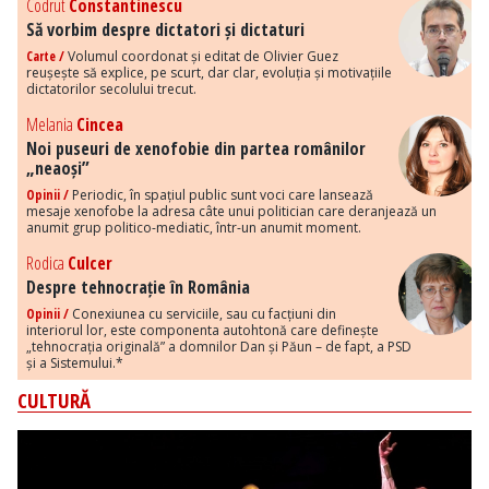
Codrut
Constantinescu
Să vorbim despre dictatori și dictaturi
Carte /
Volumul coordonat și editat de Olivier Guez
reușește să explice, pe scurt, dar clar, evoluția și motivațiile
dictatorilor secolului trecut.
Melania
Cincea
Noi puseuri de xenofobie din partea românilor
„neaoși”
Opinii /
Periodic, în spațiul public sunt voci care lansează
mesaje xenofobe la adresa câte unui politician care deranjează un
anumit grup politico-mediatic, într-un anumit moment.
Rodica
Culcer
Despre tehnocrație în România
Opinii /
Conexiunea cu serviciile, sau cu facțiuni din
interiorul lor, este componenta autohtonă care definește
„tehnocrația originală” a domnilor Dan și Păun – de fapt, a PSD
și a Sistemului.*
CULTURĂ