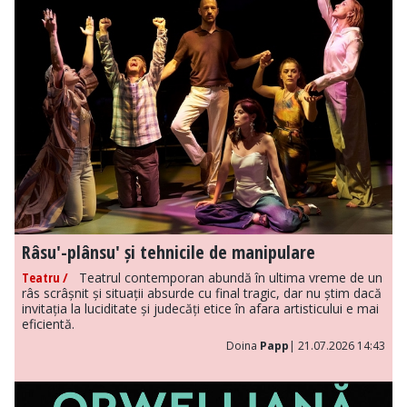
Râsu'-plânsu' și tehnicile de manipulare
Teatru /
Teatrul contemporan abundă în ultima vreme de un
râs scrâșnit și situații absurde cu final tragic, dar nu știm dacă
invitația la luciditate și judecăți etice în afara artisticului e mai
eficientă.
Doina
Papp
| 21.07.2026 14:43