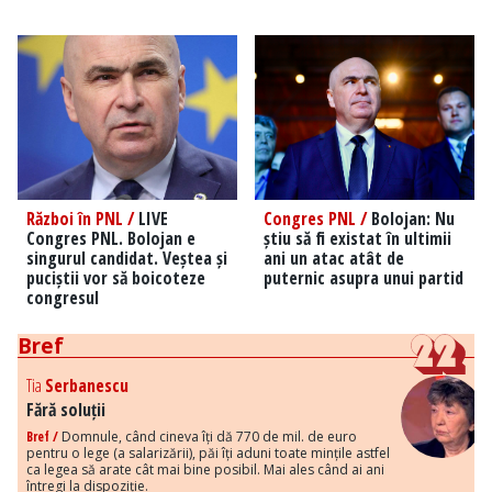
Război în PNL /
LIVE
Congres PNL /
Bolojan: Nu
Congres PNL. Bolojan e
știu să fi existat în ultimii
singurul candidat. Veștea și
ani un atac atât de
puciștii vor să boicoteze
puternic asupra unui partid
congresul
Bref
Tia
Serbanescu
Fără soluții
Bref /
Domnule, când cineva îți dă 770 de mil. de euro
pentru o lege (a salarizării), păi îți aduni toate mințile astfel
ca legea să arate cât mai bine posibil. Mai ales când ai ani
întregi la dispoziție.