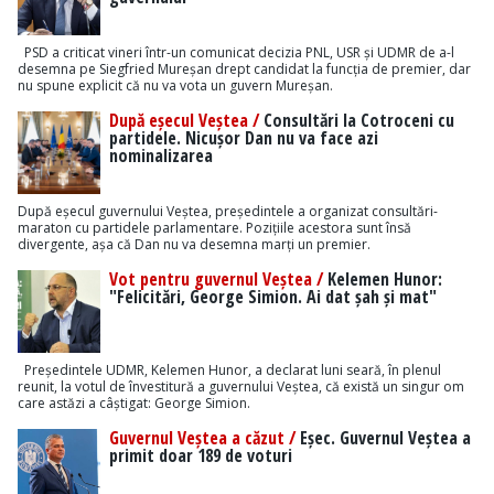
PSD a criticat vineri într-un comunicat decizia PNL, USR și UDMR de a-l
desemna pe Siegfried Mureșan drept candidat la funcția de premier, dar
nu spune explicit că nu va vota un guvern Mureșan.
După eșecul Veștea /
Consultări la Cotroceni cu
partidele. Nicușor Dan nu va face azi
nominalizarea
După eșecul guvernului Veștea, președintele a organizat consultări-
maraton cu partidele parlamentare. Pozițiile acestora sunt însă
divergente, așa că Dan nu va desemna marți un premier.
Vot pentru guvernul Veștea /
Kelemen Hunor:
"Felicitări, George Simion. Ai dat șah și mat"
Președintele UDMR, Kelemen Hunor, a declarat luni seară, în plenul
reunit, la votul de învestitură a guvernului Veștea, că există un singur om
care astăzi a câștigat: George Simion.
Guvernul Veștea a căzut /
Eșec. Guvernul Veștea a
primit doar 189 de voturi