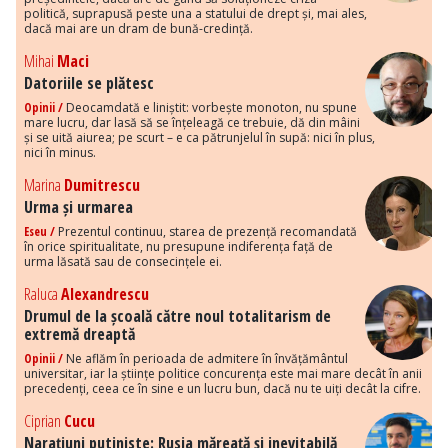
politică, suprapusă peste una a statului de drept și, mai ales,
dacă mai are un dram de bună-credință.
Mihai
Maci
Datoriile se plătesc
Opinii /
Deocamdată e liniștit: vorbește monoton, nu spune
mare lucru, dar lasă să se înțeleagă ce trebuie, dă din mâini
și se uită aiurea; pe scurt – e ca pătrunjelul în supă: nici în plus,
nici în minus.
Marina
Dumitrescu
Urma și urmarea
Eseu /
Prezentul continuu, starea de prezență recomandată
în orice spiritualitate, nu presupune indiferența față de
urma lăsată sau de consecințele ei.
Raluca
Alexandrescu
Drumul de la școală către noul totalitarism de
extremă dreaptă
Opinii /
Ne aflăm în perioada de admitere în învățământul
universitar, iar la științe politice concurența este mai mare decât în anii
precedenți, ceea ce în sine e un lucru bun, dacă nu te uiți decât la cifre.
Ciprian
Cucu
Narațiuni putiniste: Rusia măreață și inevitabilă