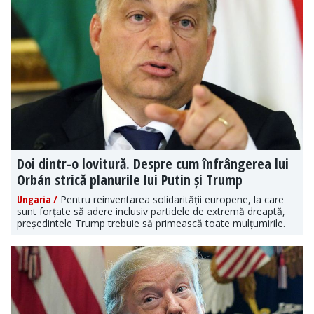
Doi dintr-o lovitură. Despre cum înfrângerea lui
Orbán strică planurile lui Putin și Trump
Ungaria /
Pentru reinventarea solidarității europene, la care
sunt forțate să adere inclusiv partidele de extremă dreaptă,
președintele Trump trebuie să primească toate mulțumirile.