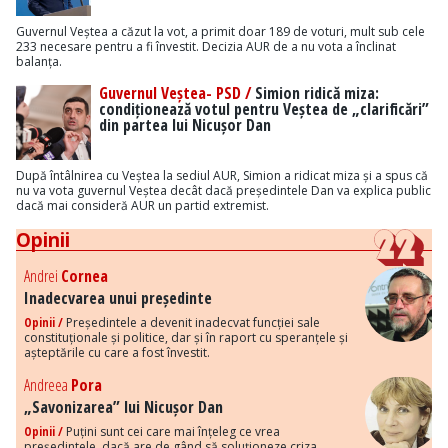
Guvernul Veștea a căzut la vot, a primit doar 189 de voturi, mult sub cele
233 necesare pentru a fi învestit. Decizia AUR de a nu vota a înclinat
balanța.
Guvernul Veștea- PSD /
Simion ridică miza:
condiționează votul pentru Veștea de „clarificări”
din partea lui Nicușor Dan
După întâlnirea cu Veștea la sediul AUR, Simion a ridicat miza și a spus că
nu va vota guvernul Veștea decât dacă președintele Dan va explica public
dacă mai consideră AUR un partid extremist.
Opinii
Andrei
Cornea
Inadecvarea unui președinte
Opinii /
Președintele a devenit inadecvat funcției sale
constituționale și politice, dar și în raport cu speranțele și
așteptările cu care a fost învestit.
Andreea
Pora
„Savonizarea” lui Nicușor Dan
Opinii /
Puțini sunt cei care mai înțeleg ce vrea
președintele, dacă are de gând să soluționeze criza