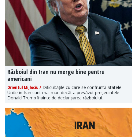
Războiul din Iran nu merge bine pentru
americani
Orientul Mijlociu /
Dificultățile cu care se confruntă Statele
Unite în Iran sunt mai mari decât a prevăzut președintele
Donald Trump înainte de declanșarea războiului.