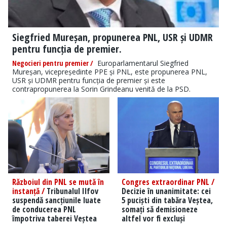
Siegfried Mureșan, propunerea PNL, USR și UDMR
pentru funcția de premier.
Negocieri pentru premier /
Europarlamentarul Siegfried
Mureșan, vicepreședinte PPE și PNL, este propunerea PNL,
USR și UDMR pentru funcția de premier și este
contrapropunerea la Sorin Grindeanu venită de la PSD.
Războiul din PNL se mută în
Congres extraordinar PNL /
instanță /
Tribunalul Ilfov
Decizie în unanimitate: cei
suspendă sancțiunile luate
5 puciști din tabăra Veștea,
de conducerea PNL
somați să demisioneze
împotriva taberei Veștea
altfel vor fi excluși