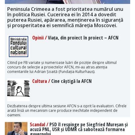
Peninsula Crimeea a fost prioritatea numărul unu
în politica Rusiei. Cucerirea ei în 2014 a dovedit
puterea Rusiei, apărarea, menținerea în siguranță
și prosperitatea ei semnifică măreția Moscovei.
Opinii /
Viața, din proiect în proiect – AFCN
Citind pe FB variate și numeroase luări de poziție despre ultimul
concurs de selecție a proiectelor AFCN, mi-au atras atenția
comentariile lui Adrian Șoaită (Fundația Kulturhaus).
Cultura /
Cine câștigă la AFCN
Dezbaterea despre ultima sesiune AFCN s-a oprit la evaluatori. Cifrele
arată însă un mecanism care produce inechitate independent de
oameni.
Scandal /
PSD îl respinge pe Siegfried Mureșan și
acuză PNL, USR și UDMR că sabotează formarea
guvernului