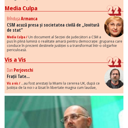
Media Culpa
Brîndușa
Armanca
CSM acuză presa și societatea civilă de „lovitură
de stat”
Media Culpa /
Un document al Secției de judecători a CSM a
pus în plină lumină o realitate amară pentru democrație: gruparea care
conduce în prezent destinele justiției s-a transformat într-o oligarhie
periculoasă.
Vis a Vis
Dan
Perjovschi
Frații Tate...
Vis a vis /
...au fost arestați la Miami la cererea UK, după ce
Justiția de la noi i-a lăsat în libertate magna cum laudae,