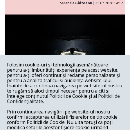
Serenela
Ghiteanu
| 21.07.2026 14:12
Folosim cookie-uri și tehnologii asemănătoare
pentru a-ți îmbunătăți experiența pe acest website,
pentru a-ți oferi conținut și reclame personalizate și
pentru a analiza traficul și audiența website-ului.
Înainte de a continua navigarea pe website-ul nostru
te rugăm să aloci timpul necesar pentru a citi și
înțelege conținutul Politicii de Cookie și al
Politicii de
Confidențialitate
.
Lakmé al lui Andrei Șerban
Prin continuarea navigării pe website-ul nostru
confirmi acceptarea utilizării fișierelor de tip cookie
Spectacol /
Spectacolele lui Andrei Șerban au, în feluri extrem
conform Politicii de Cookie. Nu uita totuși că poți
de diferite, capacitatea de a sugera că Graalul există —
modifica setările acestor fișiere cookie urmând
undeva, dincolo de gest, de muzică, de imagine —, dar că el