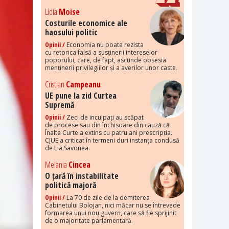
Lidia
Moise
Costurile economice ale
haosului politic
Opinii /
Economia nu poate rezista
cu retorica falsă a susținerii intereselor
poporului, care, de fapt, ascunde obsesia
menținerii privilegiilor și a averilor unor caste.
Cristian
Campeanu
UE pune la zid Curtea
Supremă
Opinii /
Zeci de inculpați au scăpat
de procese sau din închisoare din cauză că
Înalta Curte a extins cu patru ani prescripția.
CJUE a criticat în termeni duri instanța condusă
de Lia Savonea.
Melania
Cincea
O țară în instabilitate
politică majoră
Opinii /
La 70 de zile de la demiterea
Cabinetului Bolojan, nici măcar nu se întrevede
formarea unui nou guvern, care să fie sprijinit
de o majoritate parlamentară.