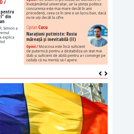
D /
învățământul universitar, iar la științe politice
concurența este mai mare decât în anii
 pentru
precedenți, ceea ce în sine e un lucru bun, dacă
i” din
nu te uiți decât la cifre.
Dan
Ciprian
Cucu
R, Simion a
vernul
Narațiuni putiniste: Rusia
a explica
măreață și inevitabilă (II)
tid
Opinii /
Moscova este încă suficient
de puternică pentru a destabiliza un stat mai
slab și suficient de abilă pentru a-i convinge pe
ceilalți că nu merită să-l apere.