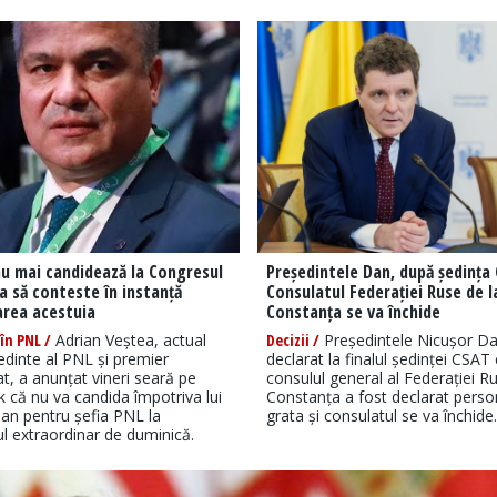
u mai candidează la Congresul
Președintele Dan, după ședința
a să conteste în instanță
Consulatul Federației Ruse de l
area acestuia
Constanța se va închide
în PNL /
Adrian Veștea, actual
Decizii /
Președintele Nicușor D
edinte al PNL și premier
declarat la finalul ședinței CSAT
, a anunțat vineri seară pe
consulul general al Federației Ru
 că nu va candida împotriva lui
Constanța a fost declarat pers
ojan pentru șefia PNL la
grata și consulatul se va închide.
l extraordinar de duminică.