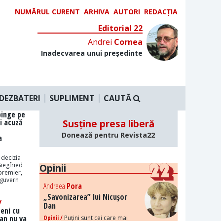
NUMĂRUL CURENT
ARHIVA
AUTORI
REDACȚIA
Editorial 22
Andrei
Cornea
Inadecvarea unui președinte
DEZBATERI
SUPLIMENT
CAUTĂ
pinge pe
i acuză
Susține presa liberă
Donează pentru Revista22
a
 decizia
iegfried
Opinii
premier,
 guvern
Andreea
Pora
„Savonizarea” lui Nicușor
/
Dan
ceni cu
Dan nu va
Opinii /
Puțini sunt cei care mai