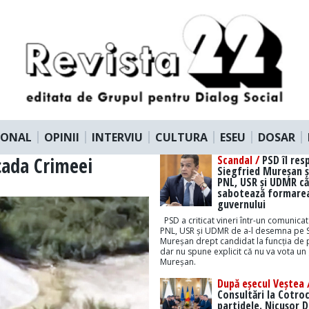
IONAL
OPINII
INTERVIU
CULTURA
ESEU
DOSAR
cada Crimeei
Scandal /
PSD îl res
Siegfried Mureșan ș
PNL, USR și UDMR că
sabotează formare
guvernului
PSD a criticat vineri într-un comunicat
PNL, USR și UDMR de a-l desemna pe S
Mureșan drept candidat la funcția de 
dar nu spune explicit că nu va vota un
Mureșan.
După eșecul Veștea 
Consultări la Cotro
partidele. Nicușor 