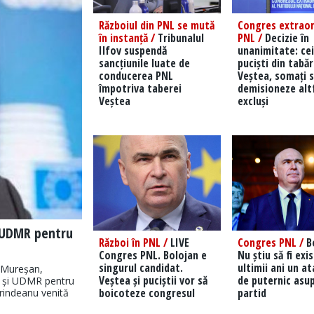
Războiul din PNL se mută
Congres extraor
în instanță /
Tribunalul
PNL /
Decizie în
Ilfov suspendă
unanimitate: cei
sancțiunile luate de
puciști din tabă
conducerea PNL
Veștea, somați s
împotriva taberei
demisioneze altf
Veștea
excluși
i UDMR pentru
Război în PNL /
LIVE
Congres PNL /
Bo
Congres PNL. Bolojan e
Nu știu să fi exi
singurul candidat.
ultimii ani un a
 Mureșan,
Veștea și puciștii vor să
de puternic asup
R și UDMR pentru
boicoteze congresul
partid
Grindeanu venită