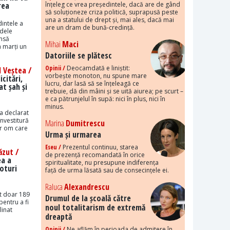
rea
înțeleg ce vrea președintele, dacă are de gând
să soluționeze criza politică, suprapusă peste
una a statului de drept și, mai ales, dacă mai
intele a
are un dram de bună-credință.
idele
însă
Mihai
Maci
 marți un
Datoriile se plătesc
Opinii /
Deocamdată e liniștit:
 Veștea /
vorbește monoton, nu spune mare
citări,
lucru, dar lasă să se înțeleagă ce
t șah și
trebuie, dă din mâini și se uită aiurea; pe scurt –
e ca pătrunjelul în supă: nici în plus, nici în
minus.
a declarat
învestitură
Marina
Dumitrescu
ur om care
Urma și urmarea
Eseu /
Prezentul continuu, starea
ăzut /
de prezență recomandată în orice
ea a
spiritualitate, nu presupune indiferența
oturi
față de urma lăsată sau de consecințele ei.
Raluca
Alexandrescu
it doar 189
Drumul de la școală către
pentru a fi
noul totalitarism de extremă
linat
dreaptă
Opinii /
Ne aflăm în perioada de admitere în