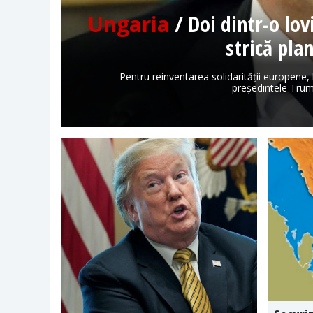
Ungaria
/ Doi dintr-o lo
strică pla
Pentru reinventarea solidarității europene,
președintele Trum