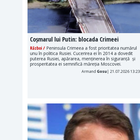
s
Coșmarul lui Putin: blocada Crimeei
Război /
Peninsula Crimeea a fost prioritatea numărul
unu în politica Rusiei. Cucerirea ei în 2014 a dovedit
tice sau
puterea Rusiei, apărarea, menținerea în siguranță și
 cum Xi
prosperitatea ei semnifică măreția Moscovei.
 ai săi.
Armand
Gosu
| 21.07.2026 13:23
026 11:00