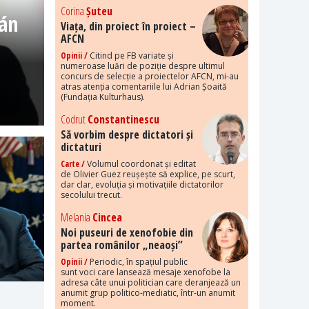
Corina
Șuteu
bán
Viața, din proiect în proiect –
AFCN
Opinii /
Citind pe FB variate și
numeroase luări de poziție despre ultimul
concurs de selecție a proiectelor AFCN, mi-au
atras atenția comentariile lui Adrian Șoaită
(Fundația Kulturhaus).
Codrut
Constantinescu
Să vorbim despre dictatori și
dictaturi
Carte /
Volumul coordonat și editat
de Olivier Guez reușește să explice, pe scurt,
dar clar, evoluția și motivațiile dictatorilor
secolului trecut.
Melania
Cincea
Noi puseuri de xenofobie din
partea românilor „neaoși”
Opinii /
Periodic, în spațiul public
sunt voci care lansează mesaje xenofobe la
adresa câte unui politician care deranjează un
anumit grup politico-mediatic, într-un anumit
moment.