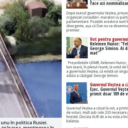
face azi nominaliza
După eșecul guvernului Veștea, președ
organizat consultări- maraton cu part
parlamentare. Pozițiile acestora sunt 
divergente, așa că Dan nu va desemna
premier.
Vot pentru guvernul
Kelemen Hunor: "Feli
George Simion. Ai da
mat"
Președintele UDMR, Kelemen Hunor, 
luni seară, în plenul reunit, la votul de 
a guvernului Veștea, că există un sing
astăzi a câștigat: George Simion.
Guvernul Veștea a c
Eșec. Guvernul Veșt
primit doar 189 de v
Guvernul Veștea a căzut la vot, a prim
de voturi, mult sub cele 233 necesare 
învestit. Decizia AUR de a nu vota a înc
balanța.
nu în politica Rusiei.
, apărarea, menținerea în