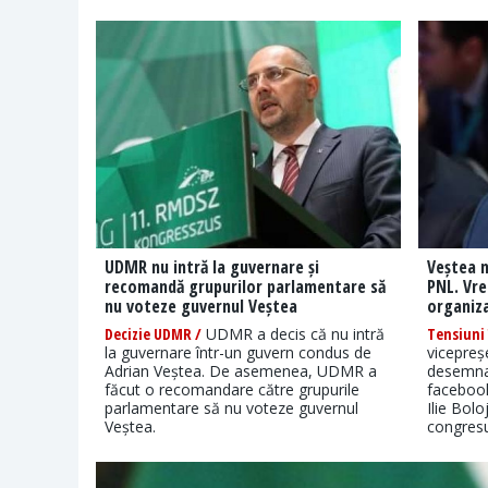
UDMR nu intră la guvernare și
Veștea n
recomandă grupurilor parlamentare să
PNL. Vre
nu voteze guvernul Veștea
organiz
Decizie UDMR /
UDMR a decis că nu intră
Tensiuni 
la guvernare într-un guvern condus de
vicepreș
Adrian Veștea. De asemenea, UDMR a
desemnat
făcut o recomandare către grupurile
facebook
parlamentare să nu voteze guvernul
Ilie Bol
Veștea.
congresu