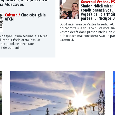
Guvernul Veștea- PS
ția Moscovei.
Simion ridică miza:
condiționează votul
Veștea de „clarificăr
Cultura /
Cine câștigă la
partea lui Nicușor 
AFCN
După întâlnirea cu Veștea la sediul AU
ridicat miza și a spus că nu va vota gu
Veștea decât dacă președintele Dan v
public dacă mai consideră AUR un par
 despre ultima sesiune AFCN s-a
extremist.
luatori. Cifrele arată însă un
are produce inechitate
t de oameni.