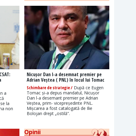
 CSAT:
Nicușor Dan l-a desemnat premier pe
a
Adrian Veștea ( PNL) în locul lui Tomac
Schimbare de strategie /
După ce Eugen
Tomac și-a depus mandatul, Nicușor
an a
Dan l-a desemant premier pe Adrian
 că
Veștea, prim- vicepreședinte PNL.
se la
Mișcarea a fost catalogată de Ilie
ona non
Bolojan drept „ostilă”.
Opinii