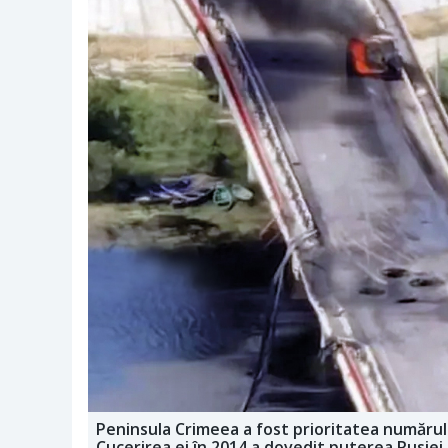
Peninsula Crimeea a fost prioritatea numărul u
Cucerirea ei în 2014 a dovedit puterea Rusiei