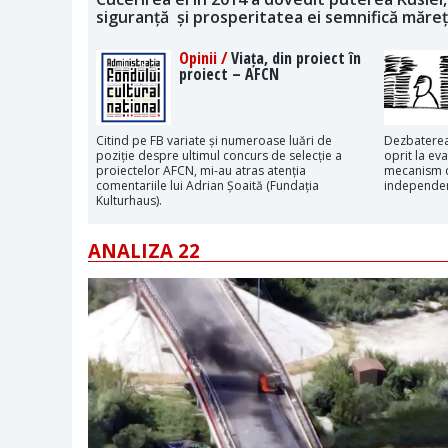
siguranță și prosperitatea ei semnifică măre
Opinii /
Viața, din proiect în
proiect – AFCN
Citind pe FB variate și numeroase luări de
Dezbaterea
poziție despre ultimul concurs de selecție a
oprit la eva
proiectelor AFCN, mi-au atras atenția
mecanism c
comentariile lui Adrian Șoaită (Fundația
independen
Kulturhaus).
ANALIZA 22