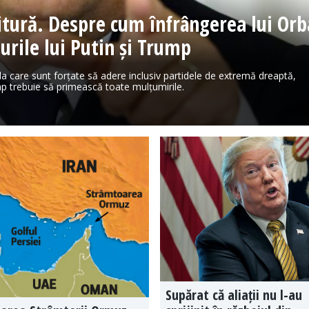
vitură. Despre cum înfrângerea lui Or
nurile lui Putin și Trump
 la care sunt forțate să adere inclusiv partidele de extremă dreaptă,
p trebuie să primească toate mulțumirile.
Supărat că aliații nu l-au