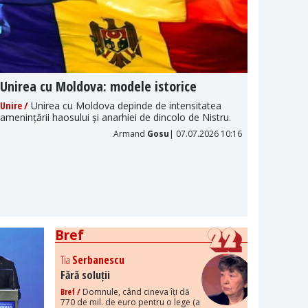
Unirea cu Moldova: modele istorice
Naraț
politi
Unire /
Unirea cu Moldova depinde de intensitatea
amenințării haosului și anarhiei de dincolo de Nistru.
Propaga
fenomen
Armand
Gosu
| 07.07.2026 10:16
este în
Bref
Tia
Serbanescu
Fără soluții
Bref /
Domnule, când cineva îți dă
770 de mil. de euro pentru o lege (a