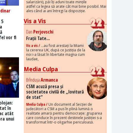
salarizării), păi îți aduni toate mințile
astfel ca legea să arate cât mai bine posibil. Mai
dinar
ales când ai ani întregi la dispoziție.
Vis a Vis
 5
ra
Dan
Perjovschi
ă
el vor fi
Frații Tate...
Vis a vis /
...au fost arestați la Miami
la cererea UK, după ce Justiția de la
noi i-a lăsat în libertate magna cum
laudae,
Media Culpa
Brîndușa
Armanca
CSM acuză presa și
societatea civilă de „lovitură
de stat”
lojan:
Media Culpa /
Un document al Secției de
stat în
judecători a CSM a pus în plină lumină o
tac atât
realitate amară pentru democrație: gruparea
care conduce în prezent destinele justiției s-a
ra unui
transformat într-o oligarhie periculoasă.