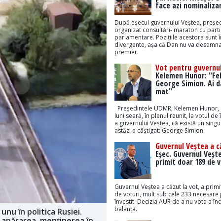
face azi nominaliza
După eșecul guvernului Veștea, președ
organizat consultări- maraton cu part
parlamentare. Pozițiile acestora sunt 
divergente, așa că Dan nu va desemna
premier.
Vot pentru guvernul
Kelemen Hunor: "Feli
George Simion. Ai da
mat"
Președintele UDMR, Kelemen Hunor, 
luni seară, în plenul reunit, la votul de 
a guvernului Veștea, că există un sing
astăzi a câștigat: George Simion.
Guvernul Veștea a c
Eșec. Guvernul Veșt
primit doar 189 de v
Guvernul Veștea a căzut la vot, a prim
de voturi, mult sub cele 233 necesare 
învestit. Decizia AUR de a nu vota a înc
balanța.
nu în politica Rusiei.
, apărarea, menținerea în