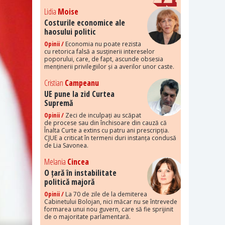
Lidia
Moise
Costurile economice ale
haosului politic
Opinii /
Economia nu poate rezista
cu retorica falsă a susținerii intereselor
poporului, care, de fapt, ascunde obsesia
menținerii privilegiilor și a averilor unor caste.
Cristian
Campeanu
UE pune la zid Curtea
Supremă
Opinii /
Zeci de inculpați au scăpat
de procese sau din închisoare din cauză că
Înalta Curte a extins cu patru ani prescripția.
CJUE a criticat în termeni duri instanța condusă
de Lia Savonea.
Melania
Cincea
O țară în instabilitate
politică majoră
Opinii /
La 70 de zile de la demiterea
Cabinetului Bolojan, nici măcar nu se întrevede
formarea unui nou guvern, care să fie sprijinit
de o majoritate parlamentară.