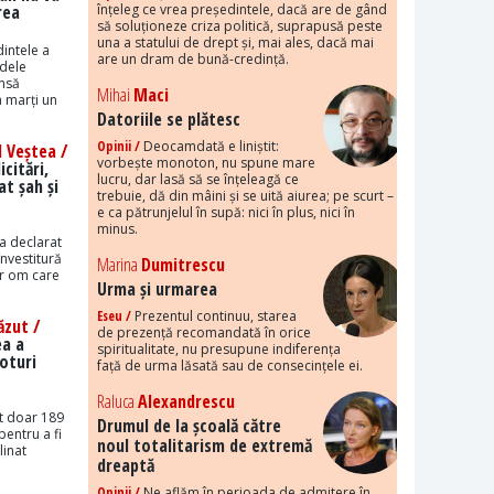
rea
înțeleg ce vrea președintele, dacă are de gând
să soluționeze criza politică, suprapusă peste
una a statului de drept și, mai ales, dacă mai
intele a
are un dram de bună-credință.
idele
însă
Mihai
Maci
 marți un
Datoriile se plătesc
Opinii /
Deocamdată e liniștit:
 Veștea /
vorbește monoton, nu spune mare
citări,
lucru, dar lasă să se înțeleagă ce
t șah și
trebuie, dă din mâini și se uită aiurea; pe scurt –
e ca pătrunjelul în supă: nici în plus, nici în
minus.
a declarat
învestitură
Marina
Dumitrescu
ur om care
Urma și urmarea
Eseu /
Prezentul continuu, starea
ăzut /
de prezență recomandată în orice
ea a
spiritualitate, nu presupune indiferența
oturi
față de urma lăsată sau de consecințele ei.
Raluca
Alexandrescu
it doar 189
Drumul de la școală către
pentru a fi
noul totalitarism de extremă
linat
dreaptă
Opinii /
Ne aflăm în perioada de admitere în