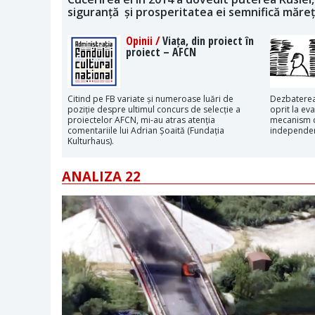
siguranță și prosperitatea ei semnifică măre
Opinii /
Viața, din proiect în
proiect – AFCN
Citind pe FB variate și numeroase luări de
Dezbaterea
poziție despre ultimul concurs de selecție a
oprit la eva
proiectelor AFCN, mi-au atras atenția
mecanism c
comentariile lui Adrian Șoaită (Fundația
independen
Kulturhaus).
ANALIZA 22