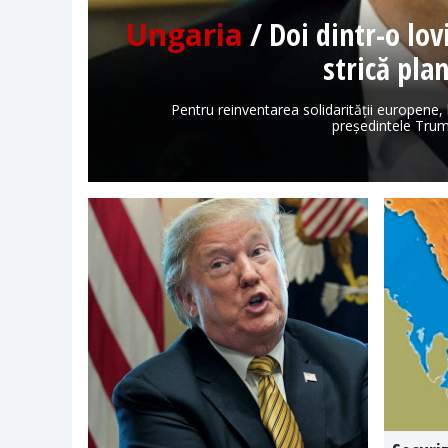
Ungaria
/ Doi dintr-o lo
strică pla
Pentru reinventarea solidarității europene,
președintele Trum