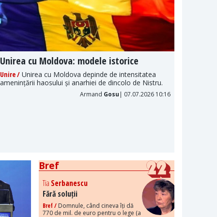
Unirea cu Moldova: modele istorice
Naraț
politi
Unire /
Unirea cu Moldova depinde de intensitatea
amenințării haosului și anarhiei de dincolo de Nistru.
Propaga
fenomen
Armand
Gosu
| 07.07.2026 10:16
este în
Bref
Tia
Serbanescu
Fără soluții
Bref /
Domnule, când cineva îți dă
770 de mil. de euro pentru o lege (a