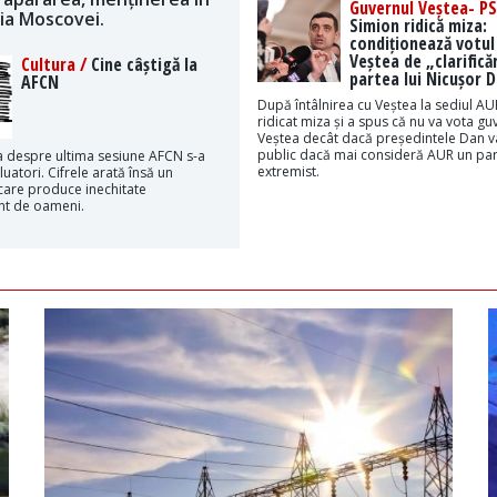
Guvernul Veștea- PS
ția Moscovei.
Simion ridică miza:
condiționează votul
Veștea de „clarificăr
Cultura /
Cine câștigă la
partea lui Nicușor 
AFCN
După întâlnirea cu Veștea la sediul AU
ridicat miza și a spus că nu va vota gu
Veștea decât dacă președintele Dan v
public dacă mai consideră AUR un par
 despre ultima sesiune AFCN s-a
extremist.
luatori. Cifrele arată însă un
are produce inechitate
t de oameni.