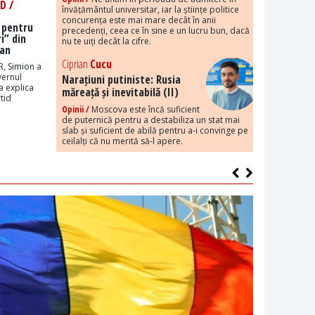
D /
învățământul universitar, iar la științe politice
concurența este mai mare decât în anii
 pentru
precedenți, ceea ce în sine e un lucru bun, dacă
i” din
nu te uiți decât la cifre.
Dan
Ciprian
Cucu
R, Simion a
vernul
Narațiuni putiniste: Rusia
a explica
măreață și inevitabilă (II)
tid
Opinii /
Moscova este încă suficient
de puternică pentru a destabiliza un stat mai
slab și suficient de abilă pentru a-i convinge pe
ceilalți că nu merită să-l apere.