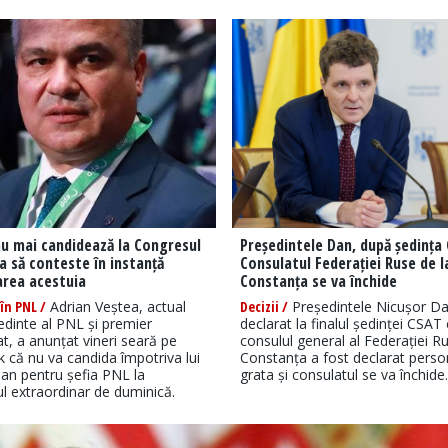
u mai candidează la Congresul
Președintele Dan, după ședința
a să conteste în instanță
Consulatul Federației Ruse de l
area acestuia
Constanța se va închide
în PNL /
Adrian Veștea, actual
Decizii /
Președintele Nicușor D
edinte al PNL și premier
declarat la finalul ședinței CSAT
, a anunțat vineri seară pe
consulul general al Federației Ru
 că nu va candida împotriva lui
Constanța a fost declarat pers
ojan pentru șefia PNL la
grata și consulatul se va închide.
l extraordinar de duminică.