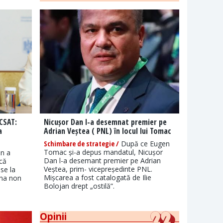
 CSAT:
Nicușor Dan l-a desemnat premier pe
a
Adrian Veștea ( PNL) în locul lui Tomac
Schimbare de strategie /
După ce Eugen
Tomac și-a depus mandatul, Nicușor
an a
Dan l-a desemant premier pe Adrian
 că
Veștea, prim- vicepreședinte PNL.
se la
Mișcarea a fost catalogată de Ilie
ona non
Bolojan drept „ostilă”.
Opinii