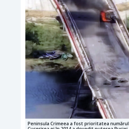
Peninsula Crimeea a fost prioritatea numărul u
Cucerirea ei în 2014 a dovedit puterea Rusiei