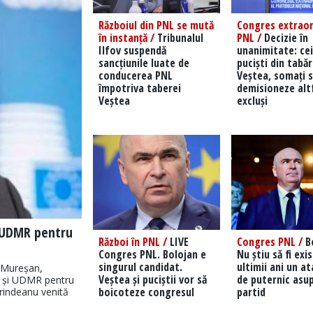
Războiul din PNL se mută
Congres extraor
în instanță /
Tribunalul
PNL /
Decizie în
Ilfov suspendă
unanimitate: cei
sancțiunile luate de
puciști din tabă
conducerea PNL
Veștea, somați s
împotriva taberei
demisioneze altf
Veștea
excluși
i UDMR pentru
Război în PNL /
LIVE
Congres PNL /
Bo
Congres PNL. Bolojan e
Nu știu să fi exi
singurul candidat.
ultimii ani un a
 Mureșan,
Veștea și puciștii vor să
de puternic asup
R și UDMR pentru
boicoteze congresul
partid
Grindeanu venită