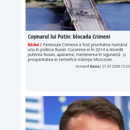
s
Coșmarul lui Putin: blocada Crimeei
Război /
Peninsula Crimeea a fost prioritatea numărul
unu în politica Rusiei. Cucerirea ei în 2014 a dovedit
tice sau
puterea Rusiei, apărarea, menținerea în siguranță și
 cum Xi
prosperitatea ei semnifică măreția Moscovei.
 ai săi.
Armand
Gosu
| 21.07.2026 13:23
026 11:00