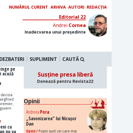
NUMĂRUL CURENT
ARHIVA
AUTORI
REDACȚIA
Editorial 22
Andrei
Cornea
Inadecvarea unui președinte
DEZBATERI
SUPLIMENT
CAUTĂ
pinge pe
i acuză
Susține presa liberă
Donează pentru Revista22
a
 decizia
iegfried
Opinii
premier,
 guvern
Andreea
Pora
„Savonizarea” lui Nicușor
/
Dan
ceni cu
Dan nu va
Opinii /
Puțini sunt cei care mai