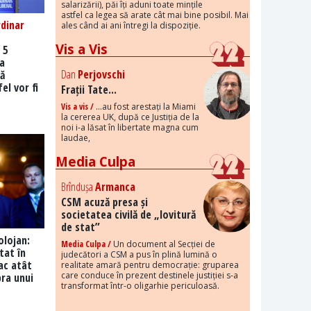
salarizării), păi îți aduni toate mințile
astfel ca legea să arate cât mai bine posibil. Mai
dinar
ales când ai ani întregi la dispoziție.
Vis a Vis
 5
ra
Dan
Perjovschi
ă
el vor fi
Frații Tate...
Vis a vis /
...au fost arestați la Miami
la cererea UK, după ce Justiția de la
noi i-a lăsat în libertate magna cum
laudae,
Media Culpa
Brîndușa
Armanca
CSM acuză presa și
societatea civilă de „lovitură
de stat”
lojan:
Media Culpa /
Un document al Secției de
stat în
judecători a CSM a pus în plină lumină o
tac atât
realitate amară pentru democrație: gruparea
care conduce în prezent destinele justiției s-a
ra unui
transformat într-o oligarhie periculoasă.