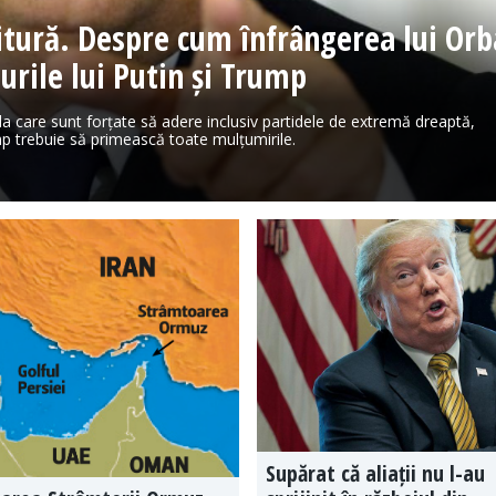
vitură. Despre cum înfrângerea lui Or
nurile lui Putin și Trump
 la care sunt forțate să adere inclusiv partidele de extremă dreaptă,
p trebuie să primească toate mulțumirile.
Supărat că aliații nu l-au