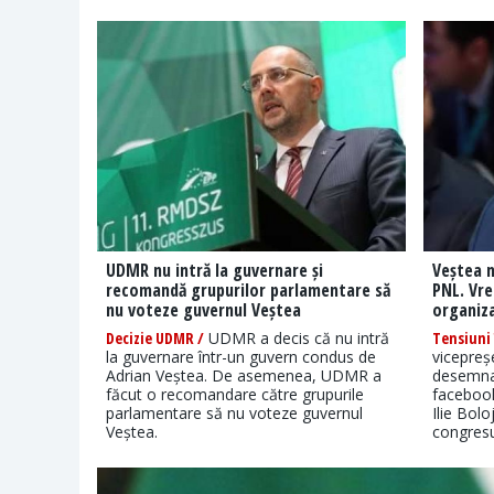
UDMR nu intră la guvernare și
Veștea n
recomandă grupurilor parlamentare să
PNL. Vre
nu voteze guvernul Veștea
organiz
Decizie UDMR /
UDMR a decis că nu intră
Tensiuni 
la guvernare într-un guvern condus de
vicepreș
Adrian Veștea. De asemenea, UDMR a
desemnat
făcut o recomandare către grupurile
facebook
parlamentare să nu voteze guvernul
Ilie Bol
Veștea.
congresu