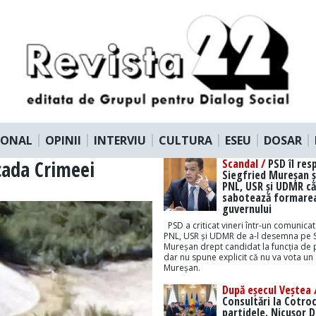
IONAL
OPINII
INTERVIU
CULTURA
ESEU
DOSAR
cada Crimeei
Scandal /
PSD îl res
Siegfried Mureșan ș
PNL, USR și UDMR că
sabotează formare
guvernului
PSD a criticat vineri într-un comunicat
PNL, USR și UDMR de a-l desemna pe S
Mureșan drept candidat la funcția de 
dar nu spune explicit că nu va vota un
Mureșan.
După eșecul Veștea 
Consultări la Cotro
partidele. Nicușor 