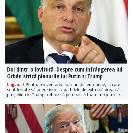
Doi dintr-o lovitură. Despre cum înfrângerea lui
Orbán strică planurile lui Putin și Trump
Ungaria /
Pentru reinventarea solidarității europene, la care
sunt forțate să adere inclusiv partidele de extremă dreaptă,
președintele Trump trebuie să primească toate mulțumirile.