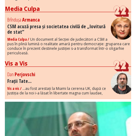
Media Culpa
Brîndușa
Armanca
CSM acuză presa și societatea civilă de „lovitură
de stat”
Media Culpa /
Un document al Secției de judecători a CSM a
pus în plină lumină o realitate amară pentru democrație: gruparea care
conduce în prezent destinele justiției s-a transformat într-o oligarhie
periculoasă.
Vis a Vis
Dan
Perjovschi
Frații Tate...
Vis a vis /
...au fost arestați la Miami la cererea UK, după ce
Justiția de la noi i-a lăsat în libertate magna cum laudae,