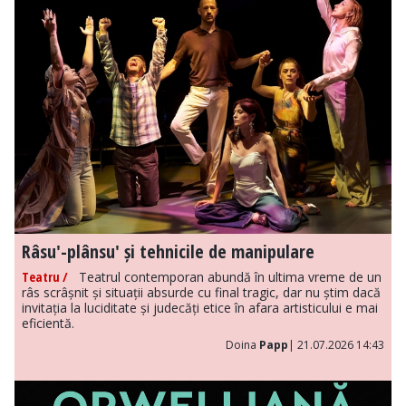
Râsu'-plânsu' și tehnicile de manipulare
Teatru /
Teatrul contemporan abundă în ultima vreme de un
râs scrâșnit și situații absurde cu final tragic, dar nu știm dacă
invitația la luciditate și judecăți etice în afara artisticului e mai
eficientă.
Doina
Papp
| 21.07.2026 14:43