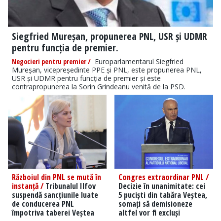
Siegfried Mureșan, propunerea PNL, USR și UDMR
pentru funcția de premier.
Negocieri pentru premier /
Europarlamentarul Siegfried
Mureșan, vicepreședinte PPE și PNL, este propunerea PNL,
USR și UDMR pentru funcția de premier și este
contrapropunerea la Sorin Grindeanu venită de la PSD.
Războiul din PNL se mută în
Congres extraordinar PNL /
instanță /
Tribunalul Ilfov
Decizie în unanimitate: cei
suspendă sancțiunile luate
5 puciști din tabăra Veștea,
de conducerea PNL
somați să demisioneze
împotriva taberei Veștea
altfel vor fi excluși