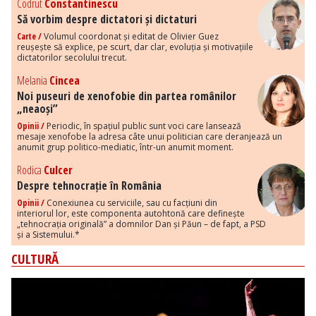
Codrut
Constantinescu
Să vorbim despre dictatori și dictaturi
Carte /
Volumul coordonat și editat de Olivier Guez
reușește să explice, pe scurt, dar clar, evoluția și motivațiile
dictatorilor secolului trecut.
Melania
Cincea
Noi puseuri de xenofobie din partea românilor
„neaoși”
Opinii /
Periodic, în spațiul public sunt voci care lansează
mesaje xenofobe la adresa câte unui politician care deranjează un
anumit grup politico-mediatic, într-un anumit moment.
Rodica
Culcer
Despre tehnocrație în România
Opinii /
Conexiunea cu serviciile, sau cu facțiuni din
interiorul lor, este componenta autohtonă care definește
„tehnocrația originală” a domnilor Dan și Păun – de fapt, a PSD
și a Sistemului.*
CULTURĂ