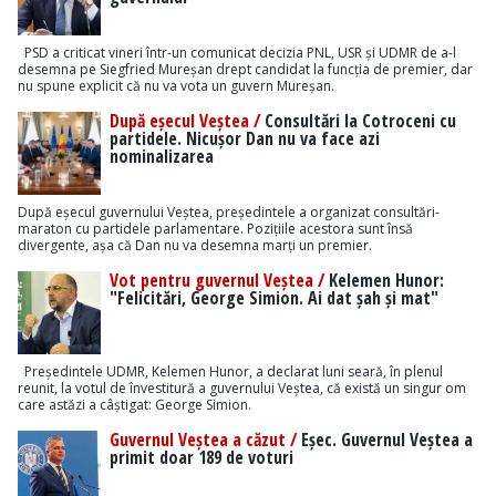
PSD a criticat vineri într-un comunicat decizia PNL, USR și UDMR de a-l
desemna pe Siegfried Mureșan drept candidat la funcția de premier, dar
nu spune explicit că nu va vota un guvern Mureșan.
După eșecul Veștea /
Consultări la Cotroceni cu
partidele. Nicușor Dan nu va face azi
nominalizarea
După eșecul guvernului Veștea, președintele a organizat consultări-
maraton cu partidele parlamentare. Pozițiile acestora sunt însă
divergente, așa că Dan nu va desemna marți un premier.
Vot pentru guvernul Veștea /
Kelemen Hunor:
"Felicitări, George Simion. Ai dat șah și mat"
Președintele UDMR, Kelemen Hunor, a declarat luni seară, în plenul
reunit, la votul de învestitură a guvernului Veștea, că există un singur om
care astăzi a câștigat: George Simion.
Guvernul Veștea a căzut /
Eșec. Guvernul Veștea a
primit doar 189 de voturi