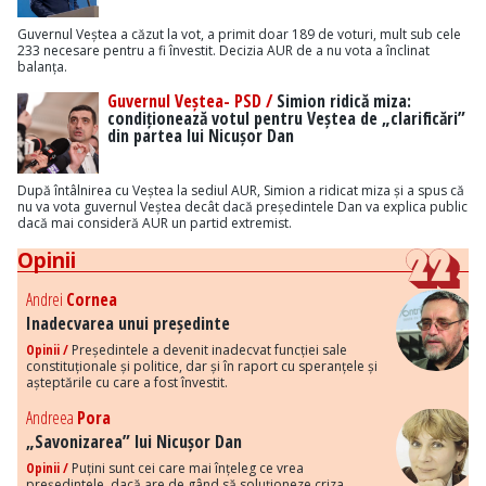
Guvernul Veștea a căzut la vot, a primit doar 189 de voturi, mult sub cele
233 necesare pentru a fi învestit. Decizia AUR de a nu vota a înclinat
balanța.
Guvernul Veștea- PSD /
Simion ridică miza:
condiționează votul pentru Veștea de „clarificări”
din partea lui Nicușor Dan
După întâlnirea cu Veștea la sediul AUR, Simion a ridicat miza și a spus că
nu va vota guvernul Veștea decât dacă președintele Dan va explica public
dacă mai consideră AUR un partid extremist.
Opinii
Andrei
Cornea
Inadecvarea unui președinte
Opinii /
Președintele a devenit inadecvat funcției sale
constituționale și politice, dar și în raport cu speranțele și
așteptările cu care a fost învestit.
Andreea
Pora
„Savonizarea” lui Nicușor Dan
Opinii /
Puțini sunt cei care mai înțeleg ce vrea
președintele, dacă are de gând să soluționeze criza