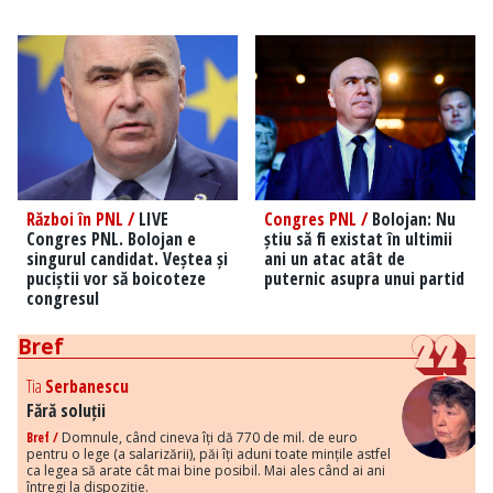
Război în PNL /
LIVE
Congres PNL /
Bolojan: Nu
Congres PNL. Bolojan e
știu să fi existat în ultimii
singurul candidat. Veștea și
ani un atac atât de
puciștii vor să boicoteze
puternic asupra unui partid
congresul
Bref
Tia
Serbanescu
Fără soluții
Bref /
Domnule, când cineva îți dă 770 de mil. de euro
pentru o lege (a salarizării), păi îți aduni toate mințile astfel
ca legea să arate cât mai bine posibil. Mai ales când ai ani
întregi la dispoziție.