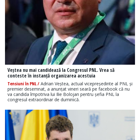
Veștea nu mai candidează la Congresul PNL. Vrea să
conteste în instanță organizarea acestuia
Tensiuni în PNL /
Adrian Veștea, actual vicepreședinte al PNL și
premier desemnat, a anunțat vineri seară pe facebook că nu
va candida împotriva lui Ilie Bolojan pentru șefia PNL la
congresul extraordinar de duminică.