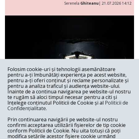
Serenela
Ghiteanu
| 21.07.2026 14:12
Folosim cookie-uri și tehnologii asemănătoare
pentru a-ți îmbunătăți experiența pe acest website,
pentru a-ți oferi conținut și reclame personalizate și
pentru a analiza traficul și audiența website-ului.
Înainte de a continua navigarea pe website-ul nostru
te rugăm să aloci timpul necesar pentru a citi și
înțelege conținutul Politicii de Cookie și al
Politicii de
Confidențialitate
.
Lakmé al lui Andrei Șerban
Prin continuarea navigării pe website-ul nostru
confirmi acceptarea utilizării fișierelor de tip cookie
Spectacol /
Spectacolele lui Andrei Șerban au, în feluri extrem
conform Politicii de Cookie. Nu uita totuși că poți
de diferite, capacitatea de a sugera că Graalul există —
modifica setările acestor fișiere cookie urmând
undeva, dincolo de gest, de muzică, de imagine —, dar că el