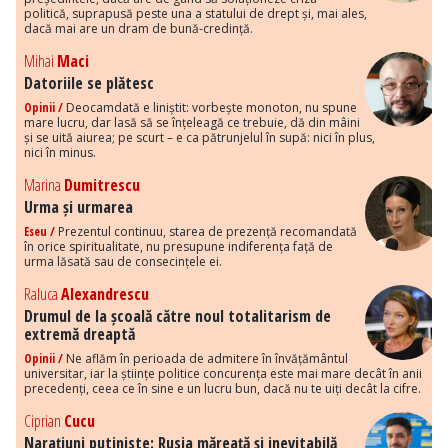
politică, suprapusă peste una a statului de drept și, mai ales,
dacă mai are un dram de bună-credință.
Mihai
Maci
Datoriile se plătesc
Opinii /
Deocamdată e liniștit: vorbește monoton, nu spune
mare lucru, dar lasă să se înțeleagă ce trebuie, dă din mâini
și se uită aiurea; pe scurt – e ca pătrunjelul în supă: nici în plus,
nici în minus.
Marina
Dumitrescu
Urma și urmarea
Eseu /
Prezentul continuu, starea de prezență recomandată
în orice spiritualitate, nu presupune indiferența față de
urma lăsată sau de consecințele ei.
Raluca
Alexandrescu
Drumul de la școală către noul totalitarism de
extremă dreaptă
Opinii /
Ne aflăm în perioada de admitere în învățământul
universitar, iar la științe politice concurența este mai mare decât în anii
precedenți, ceea ce în sine e un lucru bun, dacă nu te uiți decât la cifre.
Ciprian
Cucu
Narațiuni putiniste: Rusia măreață și inevitabilă