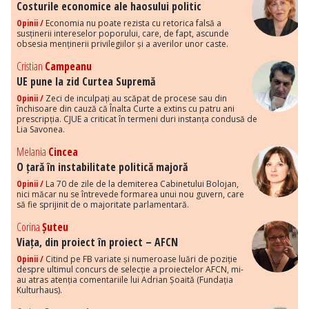
Costurile economice ale haosului politic
Opinii /
Economia nu poate rezista cu retorica falsă a
susținerii intereselor poporului, care, de fapt, ascunde
obsesia menținerii privilegiilor și a averilor unor caste.
Cristian
Campeanu
UE pune la zid Curtea Supremă
Opinii /
Zeci de inculpați au scăpat de procese sau din
închisoare din cauză că Înalta Curte a extins cu patru ani
prescripția. CJUE a criticat în termeni duri instanța condusă de
Lia Savonea.
Melania
Cincea
O țară în instabilitate politică majoră
Opinii /
La 70 de zile de la demiterea Cabinetului Bolojan,
nici măcar nu se întrevede formarea unui nou guvern, care
să fie sprijinit de o majoritate parlamentară.
Corina
Șuteu
Viața, din proiect în proiect – AFCN
Opinii /
Citind pe FB variate și numeroase luări de poziție
despre ultimul concurs de selecție a proiectelor AFCN, mi-
au atras atenția comentariile lui Adrian Șoaită (Fundația
Kulturhaus).