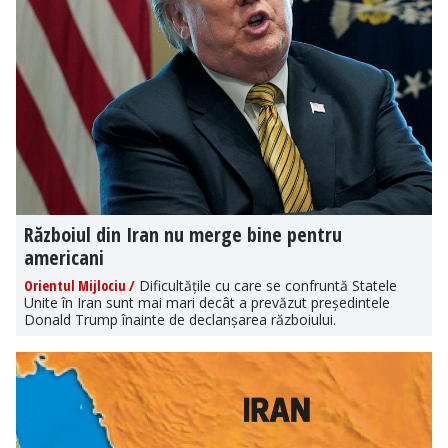
Războiul din Iran nu merge bine pentru
americani
Orientul Mijlociu /
Dificultățile cu care se confruntă Statele
Unite în Iran sunt mai mari decât a prevăzut președintele
Donald Trump înainte de declanșarea războiului.