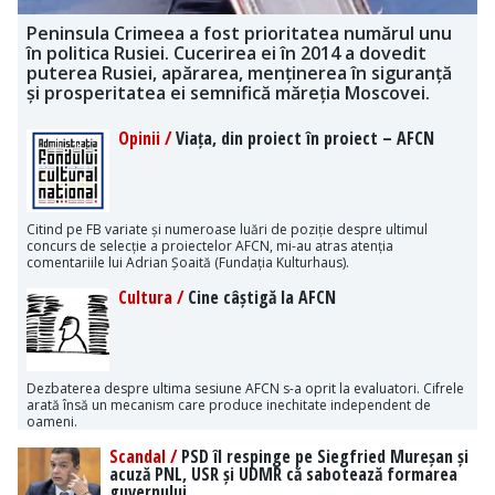
Peninsula Crimeea a fost prioritatea numărul unu
în politica Rusiei. Cucerirea ei în 2014 a dovedit
puterea Rusiei, apărarea, menținerea în siguranță
și prosperitatea ei semnifică măreția Moscovei.
Opinii /
Viața, din proiect în proiect – AFCN
Citind pe FB variate și numeroase luări de poziție despre ultimul
concurs de selecție a proiectelor AFCN, mi-au atras atenția
comentariile lui Adrian Șoaită (Fundația Kulturhaus).
Cultura /
Cine câștigă la AFCN
Dezbaterea despre ultima sesiune AFCN s-a oprit la evaluatori. Cifrele
arată însă un mecanism care produce inechitate independent de
oameni.
Scandal /
PSD îl respinge pe Siegfried Mureșan și
acuză PNL, USR și UDMR că sabotează formarea
guvernului