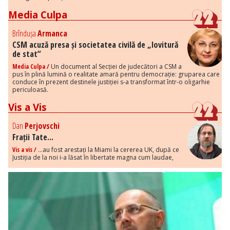
Media Culpa
Brîndușa
Armanca
CSM acuză presa și societatea civilă de „lovitură
de stat”
Media Culpa /
Un document al Secției de judecători a CSM a
pus în plină lumină o realitate amară pentru democrație: gruparea care
conduce în prezent destinele justiției s-a transformat într-o oligarhie
periculoasă.
Vis a Vis
Dan
Perjovschi
Frații Tate...
Vis a vis /
...au fost arestați la Miami la cererea UK, după ce
Justiția de la noi i-a lăsat în libertate magna cum laudae,