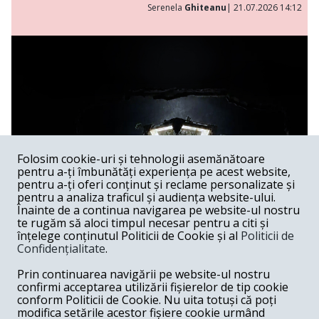
Serenela
Ghiteanu
| 21.07.2026 14:12
Folosim cookie-uri și tehnologii asemănătoare
pentru a-ți îmbunătăți experiența pe acest website,
pentru a-ți oferi conținut și reclame personalizate și
pentru a analiza traficul și audiența website-ului.
Înainte de a continua navigarea pe website-ul nostru
te rugăm să aloci timpul necesar pentru a citi și
înțelege conținutul Politicii de Cookie și al
Politicii de
Confidențialitate
.
Lakmé al lui Andrei Șerban
Prin continuarea navigării pe website-ul nostru
confirmi acceptarea utilizării fișierelor de tip cookie
Spectacol /
Spectacolele lui Andrei Șerban au, în feluri extrem
conform Politicii de Cookie. Nu uita totuși că poți
de diferite, capacitatea de a sugera că Graalul există —
modifica setările acestor fișiere cookie urmând
undeva, dincolo de gest, de muzică, de imagine —, dar că el