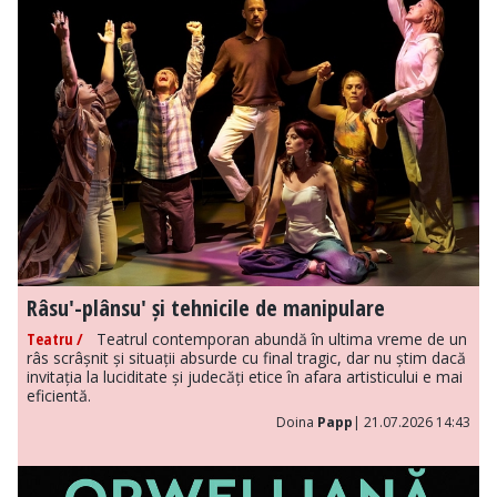
Râsu'-plânsu' și tehnicile de manipulare
Teatru /
Teatrul contemporan abundă în ultima vreme de un
râs scrâșnit și situații absurde cu final tragic, dar nu știm dacă
invitația la luciditate și judecăți etice în afara artisticului e mai
eficientă.
Doina
Papp
| 21.07.2026 14:43