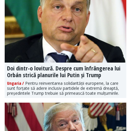
Doi dintr-o lovitură. Despre cum înfrângerea lui
Orbán strică planurile lui Putin și Trump
Ungaria /
Pentru reinventarea solidarității europene, la care
sunt forțate să adere inclusiv partidele de extremă dreaptă,
președintele Trump trebuie să primească toate mulțumirile.