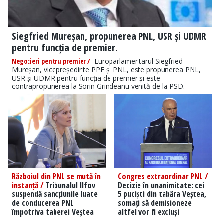
Siegfried Mureșan, propunerea PNL, USR și UDMR
pentru funcția de premier.
Negocieri pentru premier /
Europarlamentarul Siegfried
Mureșan, vicepreședinte PPE și PNL, este propunerea PNL,
USR și UDMR pentru funcția de premier și este
contrapropunerea la Sorin Grindeanu venită de la PSD.
Războiul din PNL se mută în
Congres extraordinar PNL /
instanță /
Tribunalul Ilfov
Decizie în unanimitate: cei
suspendă sancțiunile luate
5 puciști din tabăra Veștea,
de conducerea PNL
somați să demisioneze
împotriva taberei Veștea
altfel vor fi excluși