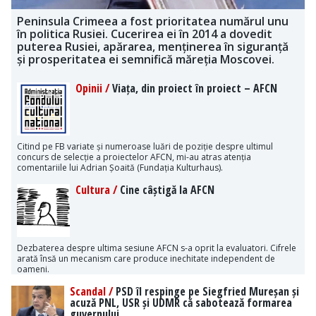
Peninsula Crimeea a fost prioritatea numărul unu
în politica Rusiei. Cucerirea ei în 2014 a dovedit
puterea Rusiei, apărarea, menținerea în siguranță
și prosperitatea ei semnifică măreția Moscovei.
Opinii /
Viața, din proiect în proiect – AFCN
Citind pe FB variate și numeroase luări de poziție despre ultimul
concurs de selecție a proiectelor AFCN, mi-au atras atenția
comentariile lui Adrian Șoaită (Fundația Kulturhaus).
Cultura /
Cine câștigă la AFCN
Dezbaterea despre ultima sesiune AFCN s-a oprit la evaluatori. Cifrele
arată însă un mecanism care produce inechitate independent de
oameni.
Scandal /
PSD îl respinge pe Siegfried Mureșan și
acuză PNL, USR și UDMR că sabotează formarea
guvernului