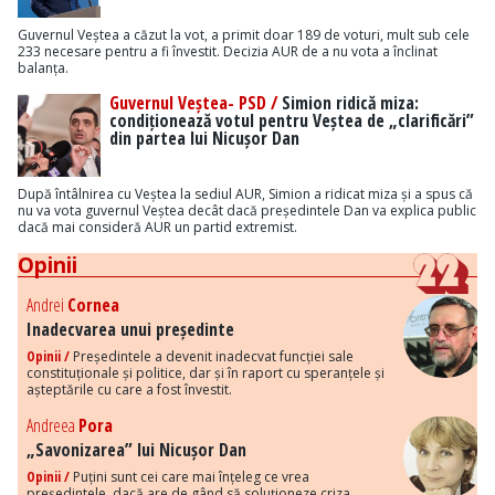
Guvernul Veștea a căzut la vot, a primit doar 189 de voturi, mult sub cele
233 necesare pentru a fi învestit. Decizia AUR de a nu vota a înclinat
balanța.
Guvernul Veștea- PSD /
Simion ridică miza:
condiționează votul pentru Veștea de „clarificări”
din partea lui Nicușor Dan
După întâlnirea cu Veștea la sediul AUR, Simion a ridicat miza și a spus că
nu va vota guvernul Veștea decât dacă președintele Dan va explica public
dacă mai consideră AUR un partid extremist.
Opinii
Andrei
Cornea
Inadecvarea unui președinte
Opinii /
Președintele a devenit inadecvat funcției sale
constituționale și politice, dar și în raport cu speranțele și
așteptările cu care a fost învestit.
Andreea
Pora
„Savonizarea” lui Nicușor Dan
Opinii /
Puțini sunt cei care mai înțeleg ce vrea
președintele, dacă are de gând să soluționeze criza