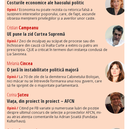
Costurile economice ale haosului politic
Opinii /
Economia nu poate rezista cu retorica falsă a
susținerii intereselor poporului, care, de fapt, ascunde
obsesia menținerii privilegiilor și a averilor unor caste.
Cristian
Campeanu
UE pune la zid Curtea Supremă
Opinii /
Zeci de inculpați au scăpat de procese sau din
închisoare din cauză că Înalta Curte a extins cu patru ani
prescripția. CJUE a criticat în termeni duri instanța condusă de
Lia Savonea.
Melania
Cincea
O țară în instabilitate politică majoră
Opinii /
La 70 de zile de la demiterea Cabinetului Bolojan,
nici măcar nu se întrevede formarea unui nou guvern, care
să fie sprijinit de o majoritate parlamentară.
Corina
Șuteu
Viața, din proiect în proiect – AFCN
Opinii /
Citind pe FB variate și numeroase luări de poziție
despre ultimul concurs de selecție a proiectelor AFCN, mi-
au atras atenția comentariile lui Adrian Șoaită (Fundația
Kulturhaus).