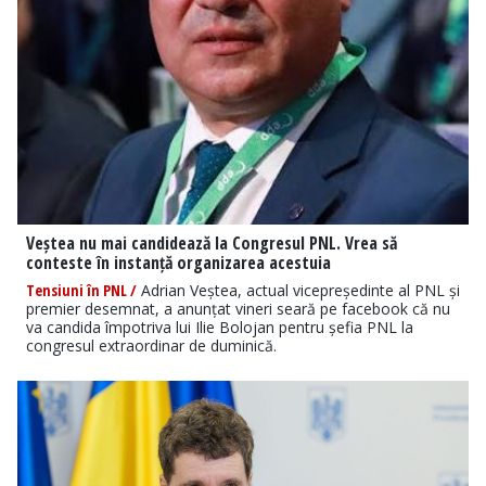
Veștea nu mai candidează la Congresul PNL. Vrea să
conteste în instanță organizarea acestuia
Tensiuni în PNL /
Adrian Veștea, actual vicepreședinte al PNL și
premier desemnat, a anunțat vineri seară pe facebook că nu
va candida împotriva lui Ilie Bolojan pentru șefia PNL la
congresul extraordinar de duminică.