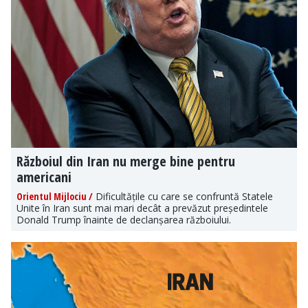
Războiul din Iran nu merge bine pentru
americani
Orientul Mijlociu /
Dificultățile cu care se confruntă Statele
Unite în Iran sunt mai mari decât a prevăzut președintele
Donald Trump înainte de declanșarea războiului.