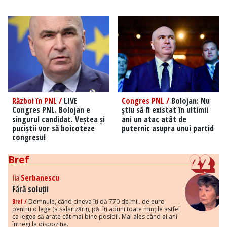
Război în PNL /
LIVE
Congres PNL /
Bolojan: Nu
Congres PNL. Bolojan e
știu să fi existat în ultimii
singurul candidat. Veștea și
ani un atac atât de
puciștii vor să boicoteze
puternic asupra unui partid
congresul
Bref
Tia
Serbanescu
Fără soluții
Bref /
Domnule, când cineva îți dă 770 de mil. de euro
pentru o lege (a salarizării), păi îți aduni toate mințile astfel
ca legea să arate cât mai bine posibil. Mai ales când ai ani
întregi la dispoziție.