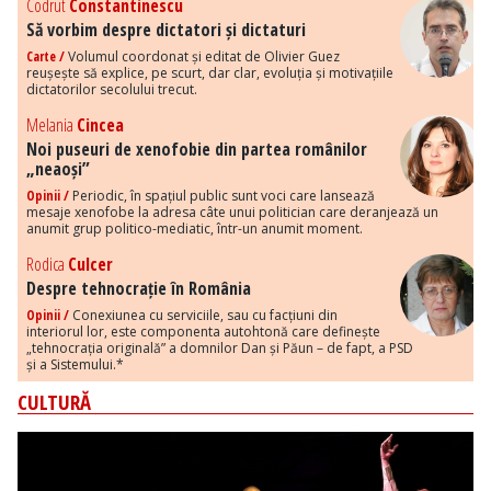
Codrut
Constantinescu
Să vorbim despre dictatori și dictaturi
Carte /
Volumul coordonat și editat de Olivier Guez
reușește să explice, pe scurt, dar clar, evoluția și motivațiile
dictatorilor secolului trecut.
Melania
Cincea
Noi puseuri de xenofobie din partea românilor
„neaoși”
Opinii /
Periodic, în spațiul public sunt voci care lansează
mesaje xenofobe la adresa câte unui politician care deranjează un
anumit grup politico-mediatic, într-un anumit moment.
Rodica
Culcer
Despre tehnocrație în România
Opinii /
Conexiunea cu serviciile, sau cu facțiuni din
interiorul lor, este componenta autohtonă care definește
„tehnocrația originală” a domnilor Dan și Păun – de fapt, a PSD
și a Sistemului.*
CULTURĂ