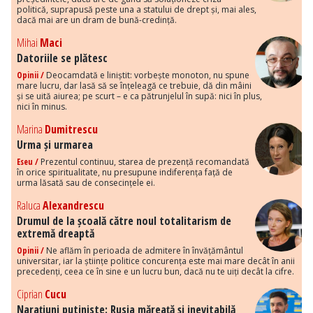
politică, suprapusă peste una a statului de drept și, mai ales,
dacă mai are un dram de bună-credință.
Mihai
Maci
Datoriile se plătesc
Opinii /
Deocamdată e liniștit: vorbește monoton, nu spune
mare lucru, dar lasă să se înțeleagă ce trebuie, dă din mâini
și se uită aiurea; pe scurt – e ca pătrunjelul în supă: nici în plus,
nici în minus.
Marina
Dumitrescu
Urma și urmarea
Eseu /
Prezentul continuu, starea de prezență recomandată
în orice spiritualitate, nu presupune indiferența față de
urma lăsată sau de consecințele ei.
Raluca
Alexandrescu
Drumul de la școală către noul totalitarism de
extremă dreaptă
Opinii /
Ne aflăm în perioada de admitere în învățământul
universitar, iar la științe politice concurența este mai mare decât în anii
precedenți, ceea ce în sine e un lucru bun, dacă nu te uiți decât la cifre.
Ciprian
Cucu
Narațiuni putiniste: Rusia măreață și inevitabilă