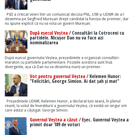
PSD a criticat vineri într-un comunicat decizia PNL, USR și UDMR de a-l
desemna pe Siegfried Mureșan drept candidat la funcția de premier, dar
nu spune explicit că nu va vota un guvern Mureșan.
După eșecul Veștea /
Consultări la Cotroceni cu
partidele. Nicușor Dan nu va face azi
nominalizarea
După eșecul guvernului Veștea, președintele a organizat consultări-
maraton cu partidele parlamentare. Pozițiile acestora sunt însă
divergente, așa că Dan nu va desemna marți un premier.
Vot pentru guvernul Veștea /
Kelemen Hunor:
"Felicitări, George Simion. Ai dat șah și mat"
Președintele UDMR, Kelemen Hunor, a declarat luni seară, în plenul
reunit, la votul de învestitură a guvernului Veștea, că există un singur om
care astăzi a câștigat: George Simion.
Guvernul Veștea a căzut /
Eșec. Guvernul Veștea a
primit doar 189 de voturi