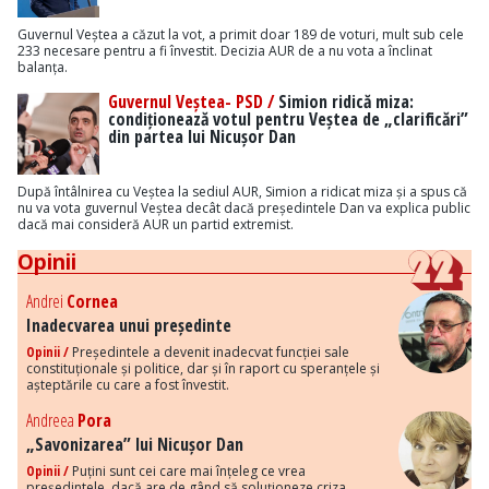
Guvernul Veștea a căzut la vot, a primit doar 189 de voturi, mult sub cele
233 necesare pentru a fi învestit. Decizia AUR de a nu vota a înclinat
balanța.
Guvernul Veștea- PSD /
Simion ridică miza:
condiționează votul pentru Veștea de „clarificări”
din partea lui Nicușor Dan
După întâlnirea cu Veștea la sediul AUR, Simion a ridicat miza și a spus că
nu va vota guvernul Veștea decât dacă președintele Dan va explica public
dacă mai consideră AUR un partid extremist.
Opinii
Andrei
Cornea
Inadecvarea unui președinte
Opinii /
Președintele a devenit inadecvat funcției sale
constituționale și politice, dar și în raport cu speranțele și
așteptările cu care a fost învestit.
Andreea
Pora
„Savonizarea” lui Nicușor Dan
Opinii /
Puțini sunt cei care mai înțeleg ce vrea
președintele, dacă are de gând să soluționeze criza