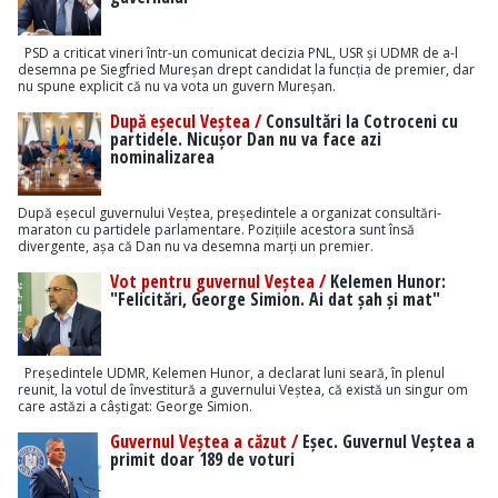
PSD a criticat vineri într-un comunicat decizia PNL, USR și UDMR de a-l
desemna pe Siegfried Mureșan drept candidat la funcția de premier, dar
nu spune explicit că nu va vota un guvern Mureșan.
După eșecul Veștea /
Consultări la Cotroceni cu
partidele. Nicușor Dan nu va face azi
nominalizarea
După eșecul guvernului Veștea, președintele a organizat consultări-
maraton cu partidele parlamentare. Pozițiile acestora sunt însă
divergente, așa că Dan nu va desemna marți un premier.
Vot pentru guvernul Veștea /
Kelemen Hunor:
"Felicitări, George Simion. Ai dat șah și mat"
Președintele UDMR, Kelemen Hunor, a declarat luni seară, în plenul
reunit, la votul de învestitură a guvernului Veștea, că există un singur om
care astăzi a câștigat: George Simion.
Guvernul Veștea a căzut /
Eșec. Guvernul Veștea a
primit doar 189 de voturi