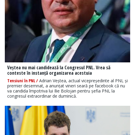
Veștea nu mai candidează la Congresul PNL. Vrea să
conteste în instanță organizarea acestuia
Tensiuni în PNL /
Adrian Veștea, actual vicepreședinte al PNL și
premier desemnat, a anunțat vineri seară pe facebook că nu
va candida împotriva lui Ilie Bolojan pentru șefia PNL la
congresul extraordinar de duminică.