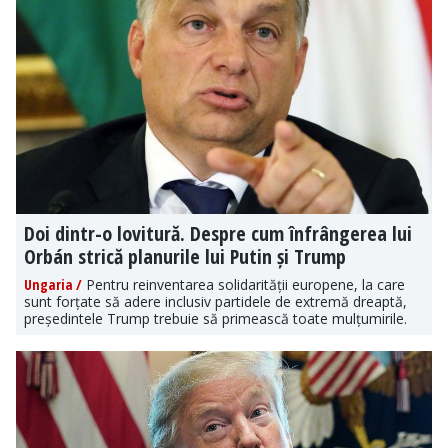
Doi dintr-o lovitură. Despre cum înfrângerea lui
Orbán strică planurile lui Putin și Trump
Ungaria /
Pentru reinventarea solidarității europene, la care
sunt forțate să adere inclusiv partidele de extremă dreaptă,
președintele Trump trebuie să primească toate mulțumirile.