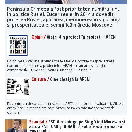
Peninsula Crimeea a fost prioritatea numărul unu
în politica Rusiei. Cucerirea ei în 2014 a dovedit
puterea Rusiei, apărarea, menținerea în siguranță
și prosperitatea ei semnifică măreția Moscovei.
Opinii /
Viața, din proiect în proiect – AFCN
Citind pe FB variate și numeroase luări de poziție despre ultimul
concurs de selecție a proiectelor AFCN, mi-au atras atenția
comentariile lui Adrian Șoaită (Fundația Kulturhaus).
Cultura /
Cine câștigă la AFCN
Dezbaterea despre ultima sesiune AFCN s-a oprit la evaluatori. Cifrele
arată însă un mecanism care produce inechitate independent de
oameni.
Scandal /
PSD îl respinge pe Siegfried Mureșan și
acuză PNL, USR și UDMR că sabotează formarea
guvernului