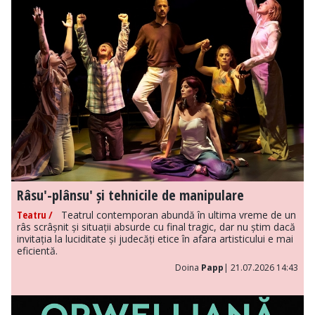
Râsu'-plânsu' și tehnicile de manipulare
Teatru /
Teatrul contemporan abundă în ultima vreme de un
râs scrâșnit și situații absurde cu final tragic, dar nu știm dacă
invitația la luciditate și judecăți etice în afara artisticului e mai
eficientă.
Doina
Papp
| 21.07.2026 14:43