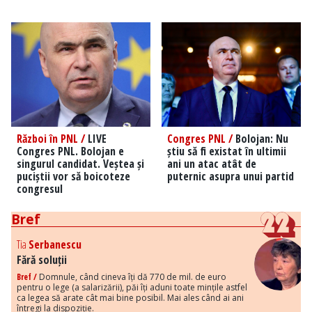
Război în PNL /
LIVE
Congres PNL /
Bolojan: Nu
Congres PNL. Bolojan e
știu să fi existat în ultimii
singurul candidat. Veștea și
ani un atac atât de
puciștii vor să boicoteze
puternic asupra unui partid
congresul
Bref
Tia
Serbanescu
Fără soluții
Bref /
Domnule, când cineva îți dă 770 de mil. de euro
pentru o lege (a salarizării), păi îți aduni toate mințile astfel
ca legea să arate cât mai bine posibil. Mai ales când ai ani
întregi la dispoziție.