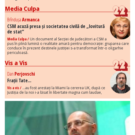
Media Culpa
Brîndușa
Armanca
CSM acuză presa și societatea civilă de „lovitură
de stat”
Media Culpa /
Un document al Secției de judecători a CSM a
pus în plină lumină o realitate amară pentru democrație: gruparea care
conduce în prezent destinele justiției s-a transformat într-o oligarhie
periculoasă.
Vis a Vis
Dan
Perjovschi
Frații Tate...
Vis a vis /
...au fost arestați la Miami la cererea UK, după ce
Justiția de la noi i-a lăsat în libertate magna cum laudae,