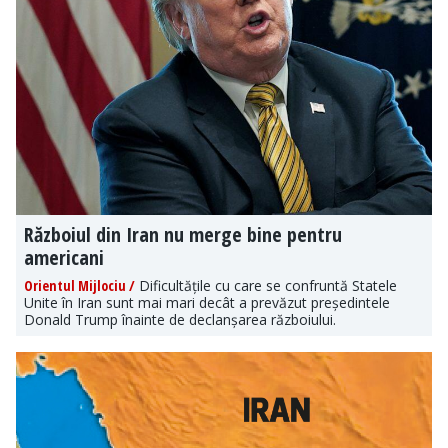
Războiul din Iran nu merge bine pentru
americani
Orientul Mijlociu /
Dificultățile cu care se confruntă Statele
Unite în Iran sunt mai mari decât a prevăzut președintele
Donald Trump înainte de declanșarea războiului.