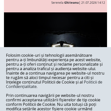
Serenela
Ghiteanu
| 21.07.2026 14:12
Folosim cookie-uri și tehnologii asemănătoare
pentru a-ți îmbunătăți experiența pe acest website,
pentru a-ți oferi conținut și reclame personalizate și
pentru a analiza traficul și audiența website-ului.
Înainte de a continua navigarea pe website-ul nostru
te rugăm să aloci timpul necesar pentru a citi și
înțelege conținutul Politicii de Cookie și al
Politicii de
Confidențialitate
.
Lakmé al lui Andrei Șerban
Prin continuarea navigării pe website-ul nostru
confirmi acceptarea utilizării fișierelor de tip cookie
Spectacol /
Spectacolele lui Andrei Șerban au, în feluri extrem
conform Politicii de Cookie. Nu uita totuși că poți
de diferite, capacitatea de a sugera că Graalul există —
modifica setările acestor fișiere cookie urmând
undeva, dincolo de gest, de muzică, de imagine —, dar că el