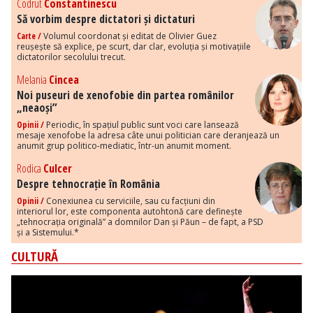
Codrut
Constantinescu
Să vorbim despre dictatori și dictaturi
Carte /
Volumul coordonat și editat de Olivier Guez
reușește să explice, pe scurt, dar clar, evoluția și motivațiile
dictatorilor secolului trecut.
Melania
Cincea
Noi puseuri de xenofobie din partea românilor
„neaoși”
Opinii /
Periodic, în spațiul public sunt voci care lansează
mesaje xenofobe la adresa câte unui politician care deranjează un
anumit grup politico-mediatic, într-un anumit moment.
Rodica
Culcer
Despre tehnocrație în România
Opinii /
Conexiunea cu serviciile, sau cu facțiuni din
interiorul lor, este componenta autohtonă care definește
„tehnocrația originală” a domnilor Dan și Păun – de fapt, a PSD
și a Sistemului.*
CULTURĂ