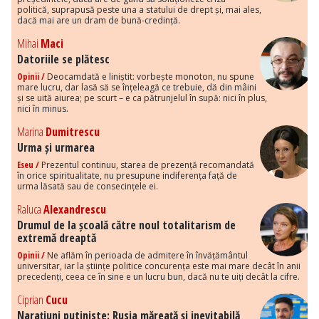
politică, suprapusă peste una a statului de drept și, mai ales,
dacă mai are un dram de bună-credință.
Mihai
Maci
Datoriile se plătesc
Opinii /
Deocamdată e liniștit: vorbește monoton, nu spune
mare lucru, dar lasă să se înțeleagă ce trebuie, dă din mâini
și se uită aiurea; pe scurt – e ca pătrunjelul în supă: nici în plus,
nici în minus.
Marina
Dumitrescu
Urma și urmarea
Eseu /
Prezentul continuu, starea de prezență recomandată
în orice spiritualitate, nu presupune indiferența față de
urma lăsată sau de consecințele ei.
Raluca
Alexandrescu
Drumul de la școală către noul totalitarism de
extremă dreaptă
Opinii /
Ne aflăm în perioada de admitere în învățământul
universitar, iar la științe politice concurența este mai mare decât în anii
precedenți, ceea ce în sine e un lucru bun, dacă nu te uiți decât la cifre.
Ciprian
Cucu
Narațiuni putiniste: Rusia măreață și inevitabilă