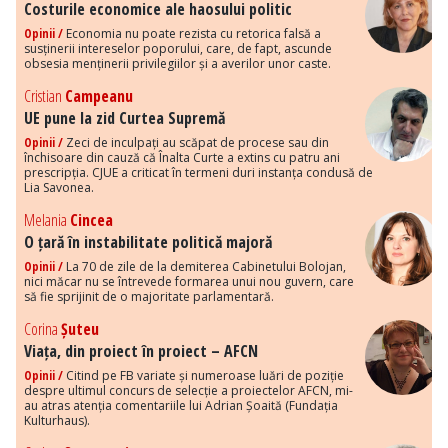
Costurile economice ale haosului politic
Opinii /
Economia nu poate rezista cu retorica falsă a
susținerii intereselor poporului, care, de fapt, ascunde
obsesia menținerii privilegiilor și a averilor unor caste.
Cristian
Campeanu
UE pune la zid Curtea Supremă
Opinii /
Zeci de inculpați au scăpat de procese sau din
închisoare din cauză că Înalta Curte a extins cu patru ani
prescripția. CJUE a criticat în termeni duri instanța condusă de
Lia Savonea.
Melania
Cincea
O țară în instabilitate politică majoră
Opinii /
La 70 de zile de la demiterea Cabinetului Bolojan,
nici măcar nu se întrevede formarea unui nou guvern, care
să fie sprijinit de o majoritate parlamentară.
Corina
Șuteu
Viața, din proiect în proiect – AFCN
Opinii /
Citind pe FB variate și numeroase luări de poziție
despre ultimul concurs de selecție a proiectelor AFCN, mi-
au atras atenția comentariile lui Adrian Șoaită (Fundația
Kulturhaus).