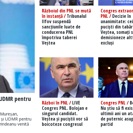
Războiul din PNL se mută
Congres extraor
în instanță /
Tribunalul
PNL /
Decizie în
Ilfov suspendă
unanimitate: cei
sancțiunile luate de
puciști din tabă
conducerea PNL
Veștea, somați s
împotriva taberei
demisioneze altf
Veștea
excluși
i UDMR pentru
Război în PNL /
LIVE
Congres PNL /
Bo
Congres PNL. Bolojan e
Nu știu să fi exi
singurul candidat.
ultimii ani un a
 Mureșan,
Veștea și puciștii vor să
de puternic asup
R și UDMR pentru
boicoteze congresul
partid
Grindeanu venită