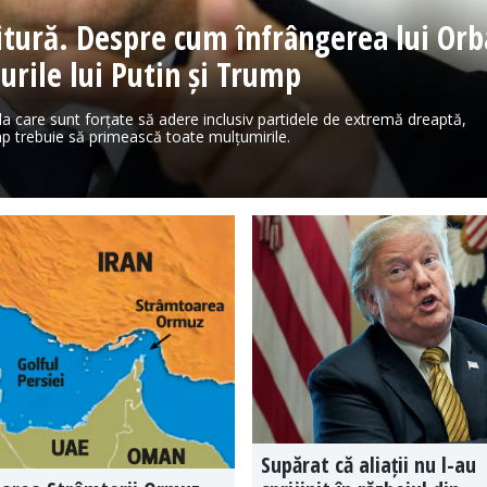
vitură. Despre cum înfrângerea lui Or
nurile lui Putin și Trump
 la care sunt forțate să adere inclusiv partidele de extremă dreaptă,
p trebuie să primească toate mulțumirile.
Supărat că aliații nu l-au