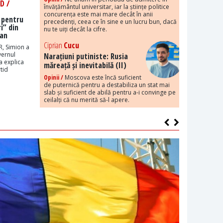
D /
învățământul universitar, iar la științe politice
concurența este mai mare decât în anii
 pentru
precedenți, ceea ce în sine e un lucru bun, dacă
i” din
nu te uiți decât la cifre.
Dan
Ciprian
Cucu
R, Simion a
vernul
Narațiuni putiniste: Rusia
a explica
măreață și inevitabilă (II)
tid
Opinii /
Moscova este încă suficient
de puternică pentru a destabiliza un stat mai
slab și suficient de abilă pentru a-i convinge pe
ceilalți că nu merită să-l apere.