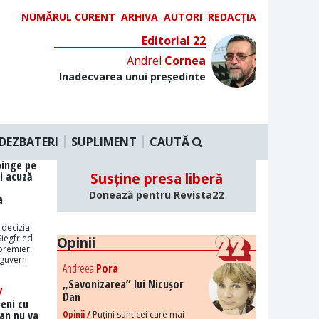
NUMĂRUL CURENT
ARHIVA
AUTORI
REDACȚIA
Editorial 22
Andrei
Cornea
Inadecvarea unui președinte
DEZBATERI
SUPLIMENT
CAUTĂ
pinge pe
i acuză
Susține presa liberă
Donează pentru Revista22
a
 decizia
iegfried
Opinii
premier,
 guvern
Andreea
Pora
„Savonizarea” lui Nicușor
/
Dan
ceni cu
Dan nu va
Opinii /
Puțini sunt cei care mai