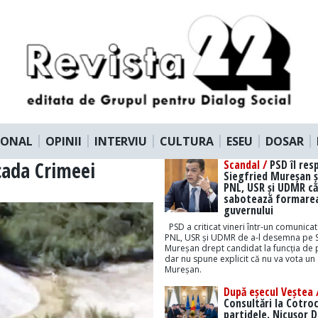
IONAL
OPINII
INTERVIU
CULTURA
ESEU
DOSAR
cada Crimeei
Scandal /
PSD îl res
Siegfried Mureșan ș
PNL, USR și UDMR că
sabotează formare
guvernului
PSD a criticat vineri într-un comunicat
PNL, USR și UDMR de a-l desemna pe S
Mureșan drept candidat la funcția de 
dar nu spune explicit că nu va vota un
Mureșan.
După eșecul Veștea 
Consultări la Cotro
partidele. Nicușor 