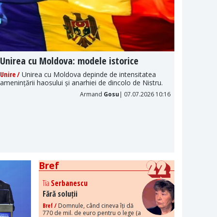
Unirea cu Moldova: modele istorice
Naraț
politi
Unire /
Unirea cu Moldova depinde de intensitatea
amenințării haosului și anarhiei de dincolo de Nistru.
Propaga
fenomen
Armand
Gosu
| 07.07.2026 10:16
este în
Bref
Tia
Serbanescu
Fără soluții
Bref /
Domnule, când cineva îți dă
770 de mil. de euro pentru o lege (a