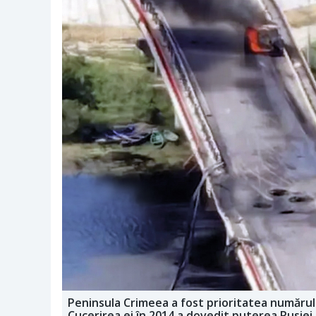
Peninsula Crimeea a fost prioritatea numărul u
Cucerirea ei în 2014 a dovedit puterea Rusiei