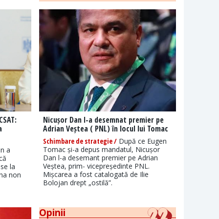
 CSAT:
Nicușor Dan l-a desemnat premier pe
a
Adrian Veștea ( PNL) în locul lui Tomac
Schimbare de strategie /
După ce Eugen
Tomac și-a depus mandatul, Nicușor
an a
Dan l-a desemant premier pe Adrian
 că
Veștea, prim- vicepreședinte PNL.
se la
Mișcarea a fost catalogată de Ilie
ona non
Bolojan drept „ostilă”.
Opinii