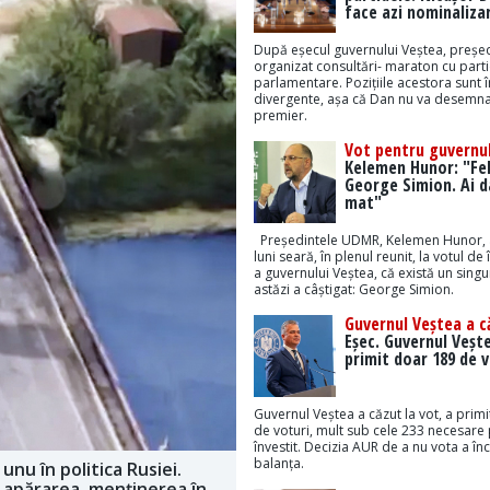
face azi nominaliza
După eșecul guvernului Veștea, președ
organizat consultări- maraton cu part
parlamentare. Pozițiile acestora sunt 
divergente, așa că Dan nu va desemna
premier.
Vot pentru guvernul
Kelemen Hunor: "Feli
George Simion. Ai da
mat"
Președintele UDMR, Kelemen Hunor, 
luni seară, în plenul reunit, la votul de 
a guvernului Veștea, că există un sing
astăzi a câștigat: George Simion.
Guvernul Veștea a c
Eșec. Guvernul Veșt
primit doar 189 de v
Guvernul Veștea a căzut la vot, a prim
de voturi, mult sub cele 233 necesare 
învestit. Decizia AUR de a nu vota a înc
balanța.
nu în politica Rusiei.
, apărarea, menținerea în