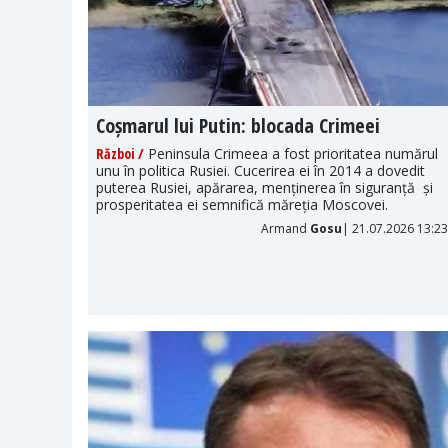
s
Coșmarul lui Putin: blocada Crimeei
Război /
Peninsula Crimeea a fost prioritatea numărul
unu în politica Rusiei. Cucerirea ei în 2014 a dovedit
tice sau
puterea Rusiei, apărarea, menținerea în siguranță și
 cum Xi
prosperitatea ei semnifică măreția Moscovei.
 ai săi.
Armand
Gosu
| 21.07.2026 13:23
026 11:00