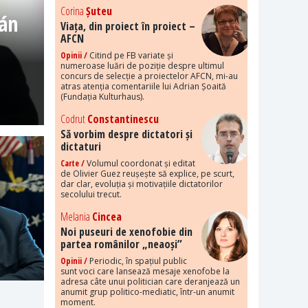
Corina
Șuteu
bán
Viața, din proiect în proiect –
AFCN
Opinii /
Citind pe FB variate și
numeroase luări de poziție despre ultimul
concurs de selecție a proiectelor AFCN, mi-au
atras atenția comentariile lui Adrian Șoaită
(Fundația Kulturhaus).
Codrut
Constantinescu
Să vorbim despre dictatori și
dictaturi
Carte /
Volumul coordonat și editat
de Olivier Guez reușește să explice, pe scurt,
dar clar, evoluția și motivațiile dictatorilor
secolului trecut.
Melania
Cincea
Noi puseuri de xenofobie din
partea românilor „neaoși”
Opinii /
Periodic, în spațiul public
sunt voci care lansează mesaje xenofobe la
adresa câte unui politician care deranjează un
anumit grup politico-mediatic, într-un anumit
moment.