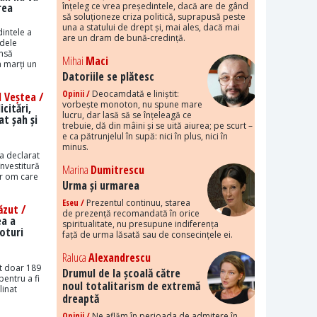
rea
înțeleg ce vrea președintele, dacă are de gând
să soluționeze criza politică, suprapusă peste
una a statului de drept și, mai ales, dacă mai
intele a
are un dram de bună-credință.
idele
însă
Mihai
Maci
 marți un
Datoriile se plătesc
Opinii /
Deocamdată e liniștit:
 Veștea /
vorbește monoton, nu spune mare
citări,
lucru, dar lasă să se înțeleagă ce
t șah și
trebuie, dă din mâini și se uită aiurea; pe scurt –
e ca pătrunjelul în supă: nici în plus, nici în
minus.
a declarat
învestitură
Marina
Dumitrescu
ur om care
Urma și urmarea
Eseu /
Prezentul continuu, starea
ăzut /
de prezență recomandată în orice
ea a
spiritualitate, nu presupune indiferența
oturi
față de urma lăsată sau de consecințele ei.
Raluca
Alexandrescu
it doar 189
Drumul de la școală către
pentru a fi
noul totalitarism de extremă
linat
dreaptă
Opinii /
Ne aflăm în perioada de admitere în