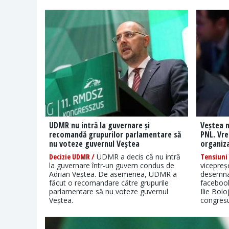
UDMR nu intră la guvernare și
Veștea n
recomandă grupurilor parlamentare să
PNL. Vre
nu voteze guvernul Veștea
organiz
Decizie UDMR /
UDMR a decis că nu intră
Tensiuni 
la guvernare într-un guvern condus de
vicepreș
Adrian Veștea. De asemenea, UDMR a
desemnat
făcut o recomandare către grupurile
facebook
parlamentare să nu voteze guvernul
Ilie Bol
Veștea.
congresu