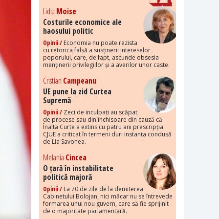
Lidia
Moise
Costurile economice ale
haosului politic
Opinii /
Economia nu poate rezista
cu retorica falsă a susținerii intereselor
poporului, care, de fapt, ascunde obsesia
menținerii privilegiilor și a averilor unor caste.
Cristian
Campeanu
UE pune la zid Curtea
Supremă
Opinii /
Zeci de inculpați au scăpat
de procese sau din închisoare din cauză că
Înalta Curte a extins cu patru ani prescripția.
CJUE a criticat în termeni duri instanța condusă
de Lia Savonea.
Melania
Cincea
O țară în instabilitate
politică majoră
Opinii /
La 70 de zile de la demiterea
Cabinetului Bolojan, nici măcar nu se întrevede
formarea unui nou guvern, care să fie sprijinit
de o majoritate parlamentară.