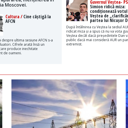
Guvernul Veștea- PS
ția Moscovei.
Simion ridică miza:
condiționează votul
Veștea de „clarificăr
Cultura /
Cine câștigă la
partea lui Nicușor 
AFCN
După întâlnirea cu Veștea la sediul AU
ridicat miza și a spus că nu va vota gu
Veștea decât dacă președintele Dan v
public dacă mai consideră AUR un par
 despre ultima sesiune AFCN s-a
extremist.
luatori. Cifrele arată însă un
are produce inechitate
t de oameni.