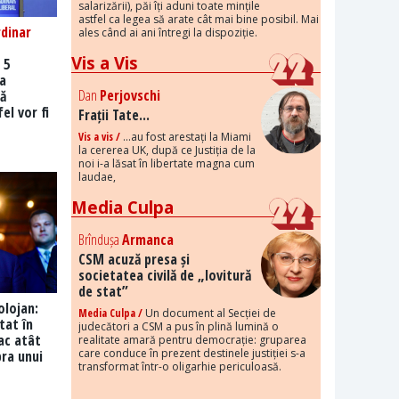
salarizării), păi îți aduni toate mințile
astfel ca legea să arate cât mai bine posibil. Mai
dinar
ales când ai ani întregi la dispoziție.
Vis a Vis
 5
ra
Dan
Perjovschi
ă
el vor fi
Frații Tate...
Vis a vis /
...au fost arestați la Miami
la cererea UK, după ce Justiția de la
noi i-a lăsat în libertate magna cum
laudae,
Media Culpa
Brîndușa
Armanca
CSM acuză presa și
societatea civilă de „lovitură
de stat”
lojan:
Media Culpa /
Un document al Secției de
stat în
judecători a CSM a pus în plină lumină o
tac atât
realitate amară pentru democrație: gruparea
care conduce în prezent destinele justiției s-a
ra unui
transformat într-o oligarhie periculoasă.