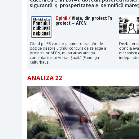
siguranță și prosperitatea ei semnifică măre
Opinii /
Viața, din proiect în
proiect – AFCN
Citind pe FB variate și numeroase luări de
Dezbaterea
poziție despre ultimul concurs de selecție a
oprit la eva
proiectelor AFCN, mi-au atras atenția
mecanism c
comentariile lui Adrian Șoaită (Fundația
independen
Kulturhaus).
ANALIZA 22