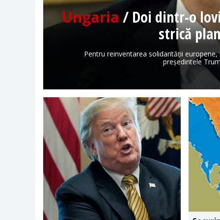
Ungaria
/ Doi dintr-o lo
strică pla
Pentru reinventarea solidarității europene,
președintele Trum