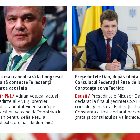
u mai candidează la Congresul
Președintele Dan, după ședința
a să conteste în instanță
Consulatul Federației Ruse de l
area acestuia
Constanța se va închide
în PNL /
Adrian Veștea, actual
Decizii /
Președintele Nicușor D
edinte al PNL și premier
declarat la finalul ședinței CSAT
, a anunțat vineri seară pe
consulul general al Federației Ru
 că nu va candida împotriva lui
Constanța a fost declarat pers
ojan pentru șefia PNL la
grata și consulatul se va închide.
l extraordinar de duminică.