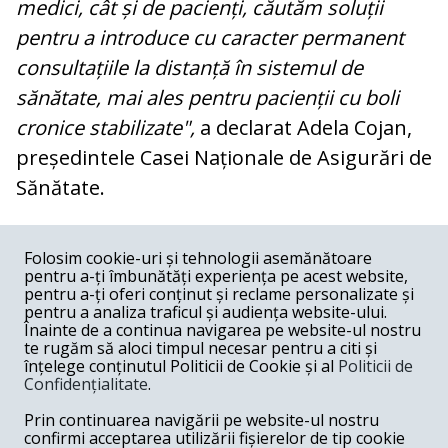
medici, cât și de pacienți, căutăm soluții
pentru a introduce cu caracter permanent
consultațiile la distanță în sistemul de
sănătate, mai ales pentru pacienții cu boli
cronice stabilizate",
a declarat Adela Cojan,
președintele Casei Naționale de Asigurări de
Sănătate.
COMENTARII
0
Folosim cookie-uri și tehnologii asemănătoare
pentru a-ți îmbunătăți experiența pe acest website,
Nume
pentru a-ți oferi conținut și reclame personalizate și
pentru a analiza traficul și audiența website-ului.
Înainte de a continua navigarea pe website-ul nostru
Email
te rugăm să aloci timpul necesar pentru a citi și
înțelege conținutul Politicii de Cookie și al
Politicii de
Confidențialitate
.
Comentariu
Prin continuarea navigării pe website-ul nostru
confirmi acceptarea utilizării fișierelor de tip cookie