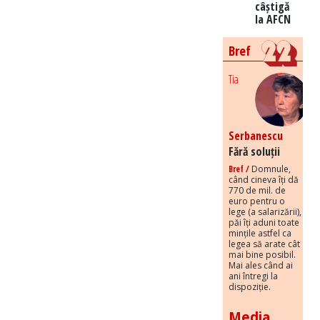
câștigă
la AFCN
Bref
Tia
Serbanescu
Fără soluții
Bref /
Domnule,
când cineva îți dă
770 de mil. de
euro pentru o
lege (a salarizării),
păi îți aduni toate
mințile astfel ca
legea să arate cât
mai bine posibil.
Mai ales când ai
ani întregi la
dispoziție.
Media