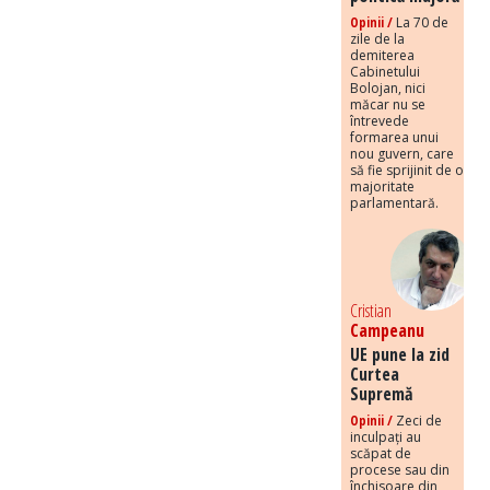
Opinii /
La 70 de
zile de la
demiterea
Cabinetului
Bolojan, nici
măcar nu se
întrevede
formarea unui
nou guvern, care
să fie sprijinit de o
majoritate
parlamentară.
Cristian
Campeanu
UE pune la zid
Curtea
Supremă
Opinii /
Zeci de
inculpați au
scăpat de
procese sau din
închisoare din