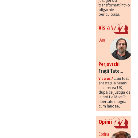
justiției s-a
transformat într-o
oligarhie
periculoasă.
Vis a Vis
Dan
Perjovschi
Frații Tate...
Vis a vis /
...au fost
arestați la Miami
la cererea UK,
după ce Justiția de
la noi i-a lăsat în
libertate magna
cum laudae,
Opinii
Corina