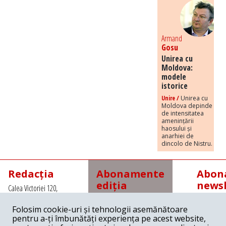
Armand
Gosu
Unirea cu
Moldova:
modele
istorice
Unire /
Unirea cu
Moldova depinde
de intensitatea
amenințării
haosului și
anarhiei de
dincolo de Nistru.
Redacția
Abonamente
Abona
ediția
newsl
Calea Victoriei 120,
tipărită
Sector 1, Bucuresti,
Romania
Folosim cookie-uri și tehnologii asemănătoare
Abonamente interne
Tel: +4021 3112208
pentru a-ți îmbunătăți experiența pe acest website,
cu
Fax: +4021 3141776