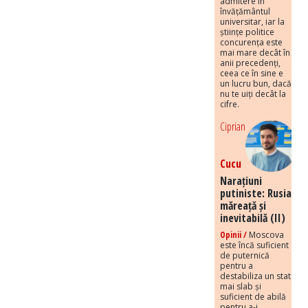
admitere în
învățământul
universitar, iar la
științe politice
concurența este
mai mare decât în
anii precedenți,
ceea ce în sine e
un lucru bun, dacă
nu te uiți decât la
cifre.
Ciprian
Cucu
Narațiuni
putiniste: Rusia
măreață și
inevitabilă (II)
Opinii /
Moscova
este încă suficient
de puternică
pentru a
destabiliza un stat
mai slab și
suficient de abilă
pentru a-i