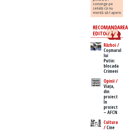
convinge pe
ceilalți că nu
merită să-l apere.
RECOMANDAREA
EDITORILOR
Război /
Coșmarul
lui
Putin:
blocada
Crimeei
Opinii /
Viața,
din
proiect
în
proiect
– AFCN
Cultura
/
Cine