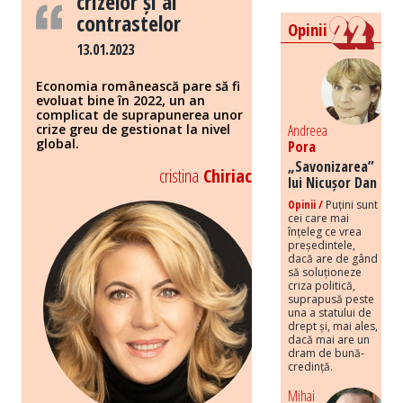
crizelor și al
contrastelor
Opinii
13.01.2023
Economia românească pare să fi
evoluat bine în 2022, un an
complicat de suprapunerea unor
crize greu de gestionat la nivel
Andreea
global.
Pora
„Savonizarea”
cristina
Chiriac
lui Nicușor Dan
Opinii /
Puțini sunt
cei care mai
înțeleg ce vrea
președintele,
dacă are de gând
să soluționeze
criza politică,
suprapusă peste
una a statului de
drept și, mai ales,
dacă mai are un
dram de bună-
credință.
Mihai