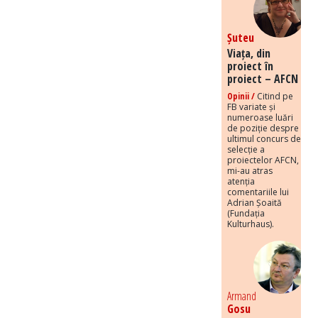
Șuteu
Viața, din
proiect în
proiect – AFCN
Opinii /
Citind pe
FB variate și
numeroase luări
de poziție despre
ultimul concurs de
selecție a
proiectelor AFCN,
mi-au atras
atenția
comentariile lui
Adrian Șoaită
(Fundația
Kulturhaus).
Armand
Gosu