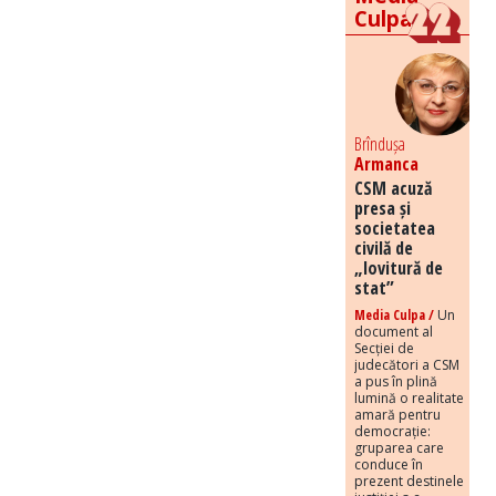
Culpa
Brîndușa
Armanca
CSM acuză
presa și
societatea
civilă de
„lovitură de
stat”
Media Culpa /
Un
document al
Secției de
judecători a CSM
a pus în plină
lumină o realitate
amară pentru
democrație:
gruparea care
conduce în
prezent destinele