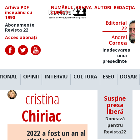
Arhiva PDF
NUMĂRUL
ARHIVA
AUTORI
REDACȚIA
începând cu
CURENT
1990
Editorial
Abonamente
22
Revista 22
Andrei
Acces abonați
Cornea
Inadecvarea
unui
președinte
ȚIONAL
OPINII
INTERVIU
CULTURA
ESEU
DOSAR
cristina
Susține
presa
Chiriac
liberă
Donează
pentru
2022 a fost un an al
Revista22