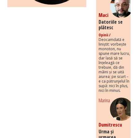
Maci
Datoriile se
plătesc
Opinii /
Deocamdată e
liniștit: vorbește
monoton, nu
spune mare lucru,
dar lasă să se
înțeleagă ce
trebuie, dă din
mâini și se uită
aiurea; pe scurt –
e ca pătrunjelul în
supă: nici în plus,
nici în minus.
Marina
Dumitrescu
Urma și
urmarea