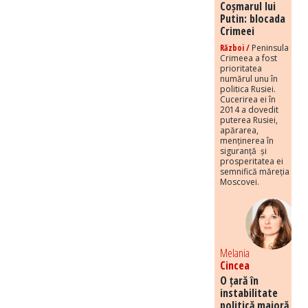
Coșmarul lui
Putin: blocada
Crimeei
Război /
Peninsula
Crimeea a fost
prioritatea
numărul unu în
politica Rusiei.
Cucerirea ei în
2014 a dovedit
puterea Rusiei,
apărarea,
menținerea în
siguranță și
prosperitatea ei
semnifică măreția
Moscovei.
Melania
Cincea
O țară în
instabilitate
politică majoră