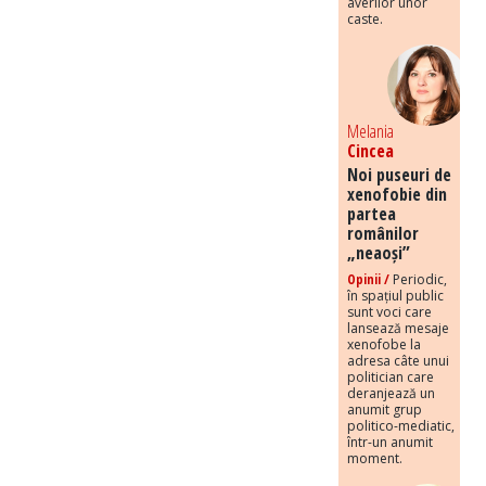
averilor unor
caste.
Melania
Cincea
Noi puseuri de
xenofobie din
partea
românilor
„neaoși”
Opinii /
Periodic,
în spațiul public
sunt voci care
lansează mesaje
xenofobe la
adresa câte unui
politician care
deranjează un
anumit grup
politico-mediatic,
într-un anumit
moment.