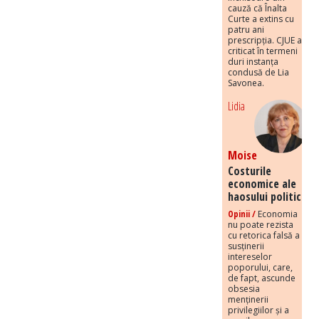
cauză că Înalta
Curte a extins cu
patru ani
prescripția. CJUE a
criticat în termeni
duri instanța
condusă de Lia
Savonea.
Lidia
Moise
Costurile
economice ale
haosului politic
Opinii /
Economia
nu poate rezista
cu retorica falsă a
susținerii
intereselor
poporului, care,
de fapt, ascunde
obsesia
menținerii
privilegiilor și a