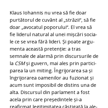
Klaus Iohannis nu vrea să fie doar
purtătorul de cu­vânt al „străzii“, să fie
doar „avocatul po­porului“. El vrea să
fie liderul natural al unei mișcări so­cia­
le ce se vrea fără lideri. Și poate argu­
men­ta această pretenție: a tras
semnale de alar­mă prin discursurile de
la
CSM
și gu­vern, mai ales prin par­ti­ci­
parea la un mi­ting. Îngrijorarea sa și
în­grijorarea oa­me­nilor au fuzionat și
acum sunt imposibil de distins una de
alta. Dis­cursul din par­la­ment a fost
acela prin care președintele și-a
reafirmat legitimitatea câș­tigată la ale­