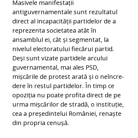
Masivele manifestații
antiguvernamentale sunt rezultatul
direct al incapacității par­tidelor de a
reprezenta societatea atât în
ansamblul ei, cât și segmentat, la
nivelul electoratului fiecărui par­tid.
Deși sunt vizate par­ti­dele arcului
guvernamental, mai ales PSD,
mișcările de protest arată și o ne­în­cre­
dere în restul partidelor. În timp ce
opoziția nu poate profita direct de pe
urma mișcărilor de stradă, o ins­tituție,
cea a președintelui României, renaște
din pro­pria cenușă.