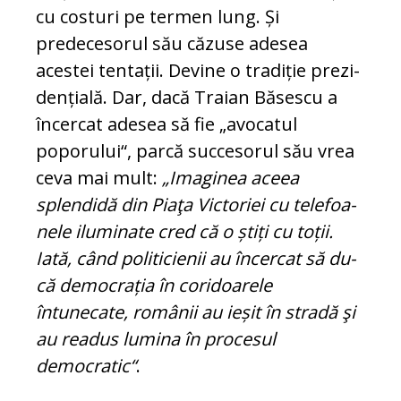
cu costuri pe termen lung. Și
predecesorul său căzuse adesea
acestei tentații. Devine o tradiție pre­zi­
den­țială. Dar, dacă Traian Băsescu a
încercat adesea să fie „avocatul
poporului“, parcă suc­ce­so­rul său vrea
ceva mai mult:
„Ima­ginea aceea
splendidă din Piaţa Victoriei cu tele­foa­
nele iluminate cred că o știți cu toții.
Iată, când po­liticienii au încercat să du­
că democrația în cori­doa­rele
întunecate, ro­mâ­nii au ieșit în stradă şi
au readus lumina în procesul
democratic“
.