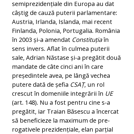
semiprezi­den­ția­le din Europa au dat
câștig de cauză pu­terii parlamentare:
Austria, Irlanda, Islan­da, mai recent
Finlanda, Polonia, Portu­ga­lia. România
în 2003 și-a amendat
Consti­tuția
în
sens invers. Aflat în culmea pu­te­rii
sale, Adrian Năstase și-a pregătit două
man­date de câte cinci ani în care
preșe­din­tele avea, pe lângă vechea
putere dată de șefia
CSAȚ
, un rol
crescut în domeniile in­tegrării în
UE
(art. 148). Nu a fost pentru cine s-a
pregătit, iar Traian Băsescu a în­cer­cat
să beneficieze la maximum de pre­
rogativele prezidențiale, elan parțial