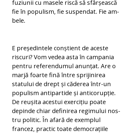
fuziunii cu masele riscă să sfâr­șească
fie în populism, fie suspendat. Fie am­
bele.
E președintele conștient de aceste
riscuri? Vom vedea asta în campania
pentru re­fe­rendumul anunțat. Are o
marjă foarte fină între sprijinirea
statului de drept și că­derea într-un
populism antipartide și an­ti­corupție.
De reușita acestui exercițiu poa­te
depinde chiar definirea regimului nos­
tru politic. În afară de exemplul
francez, practic toate democrațiile