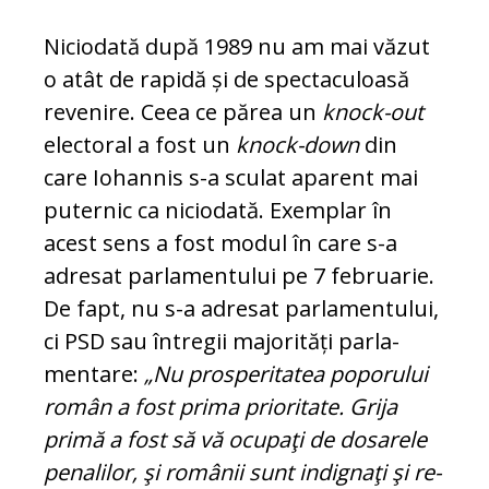
Niciodată după 1989 nu am mai văzut
o atât de rapidă și de spectaculoasă
reve­ni­re. Ceea ce părea un
knock-out
electoral a fost un
knock-down
din
care Iohannis s-a sculat aparent mai
puternic ca nicio­dată. Exemplar în
acest sens a fost modul în care s-a
adresat parlamentului pe 7 fe­bruarie.
De fapt, nu s-a adresat par­la­men­tului,
ci PSD sau întregii majorități par­la­
mentare:
„Nu prosperitatea poporului
ro­mân a fost prima prioritate. Grija
primă a fost să vă ocupaţi de dosarele
pe­na­lilor, şi românii sunt indignaţi şi re­