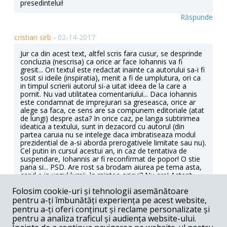
presedintelui!
Răspunde
cristian sirb -
02-14-2017
Jur ca din acest text, altfel scris fara cusur, se desprinde
concluzia (nescrisa) ca orice ar face Iohannis va fi
gresit... Ori textul este redactat inainte ca autorului sa-i fi
sosit si ideile (inspiratia), menit a fi de umplutura, ori ca
in timpul scrierii autorul si-a uitat ideea de la care a
pornit. Nu vad utilitatea comentariului... Daca Iohannis
este condamnat de imprejurari sa greseasca, orice ar
alege sa faca, ce sens are sa compunem editoriale (atat
de lungi) despre asta? In orice caz, pe langa subtirimea
ideatica a textului, sunt in dezacord cu autorul (din
partea caruia nu se intelege daca imbratiseaza modul
prezidential de a-si aborda prerogativele limitate sau nu).
Cel putin in cursul acestui an, in caz de tentativa de
suspendare, Iohannis ar fi reconfirmat de popor! O stie
pana si... PSD. Are rost sa brodam aiurea pe tema asta,
cand e in vazul lumii, la mintea oricui? Nu are! Astept
analize mai serioase in 22, pe baza unor informatii la
Folosim cookie-uri și tehnologii asemănătoare
care, poate, eu nu am acces, de la niste autori care
pentru a-ți îmbunătăți experiența pe acest website,
gandesc mai limpede decat mine (ca doar cu asta se
ocupa). Daca Iohannis nu ar sti sau ar refuza sa `se
pentru a-ți oferi conținut și reclame personalizate și
incarce politic` din energia si revendicarile strazii, mi-ar
pentru a analiza traficul și audiența website-ului.
parea curata prostie! Aici nu vorbim despre ingeri. E