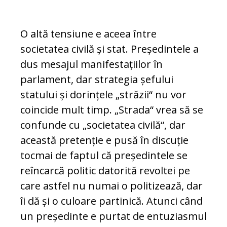
O altă tensiune e aceea între
societatea ci­vilă și stat. Președintele a
dus mesajul ma­nifestațiilor în
parlament, dar strategia șe­fului
statului și dorințele „străzii“ nu vor
coincide mult timp. „Strada“ vrea să se
con­funde cu „societatea civilă“, dar
aceas­tă pretenție e pusă în discuție
tocmai de faptul că președintele se
reîncarcă politic datorită revoltei pe
care astfel nu numai o politizează, dar
îi dă și o culoare partinică. Atunci când
un președinte e purtat de en­tuziasmul