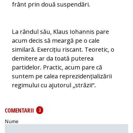
frânt prin două suspendări.
La rândul său, Klaus Iohannis pare
acum decis să meargă pe o cale
similară. Exer­ci­țiu riscant. Teoretic, o
demitere ar da toa­tă puterea
partidelor. Practic, acum pare că
suntem pe calea reprezidențializării
re­gimului cu ajutorul „străzii“.
COMENTARII
3
Nume