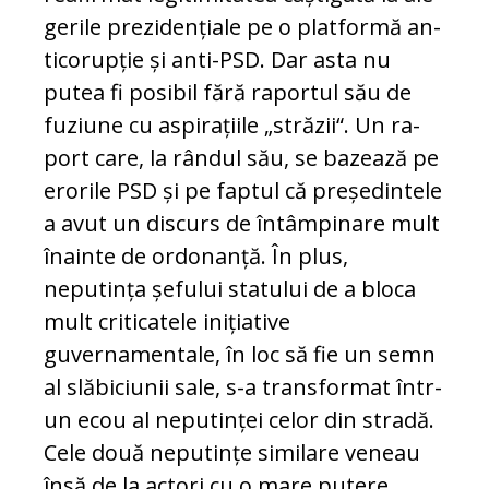
gerile prezidențiale pe o platformă an­
ti­co­rupție și anti-PSD. Dar asta nu
putea fi po­sibil fără raportul său de
fuziune cu as­pi­rațiile „străzii“. Un ra­
port care, la rândul său, se bazează pe
ero­rile PSD și pe faptul că președintele
a avut un discurs de în­tâm­pinare mult
înainte de ordonanță. În plus,
neputința șefului sta­tului de a bloca
mult criticatele inițiative
guvernamentale, în loc să fie un semn
al slăbiciunii sale, s-a transformat într-
un ecou al neputinței ce­lor din stradă.
Cele două neputințe si­mi­la­re veneau
însă de la actori cu o mare pu­te­re