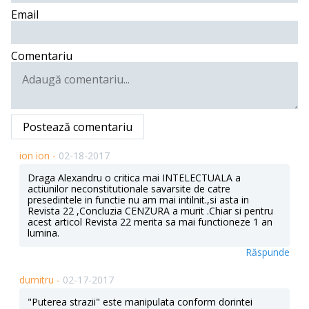
Email
Comentariu
Postează comentariu
ion ion -
02-18-2017
Draga Alexandru o critica mai INTELECTUALA a
actiunilor neconstitutionale savarsite de catre
presedintele in functie nu am mai intilnit.,si asta in
Revista 22 ,Concluzia CENZURA a murit .Chiar si pentru
acest articol Revista 22 merita sa mai functioneze 1 an
lumina.
Răspunde
dumitru -
02-17-2017
"Puterea strazii" este manipulata conform dorintei