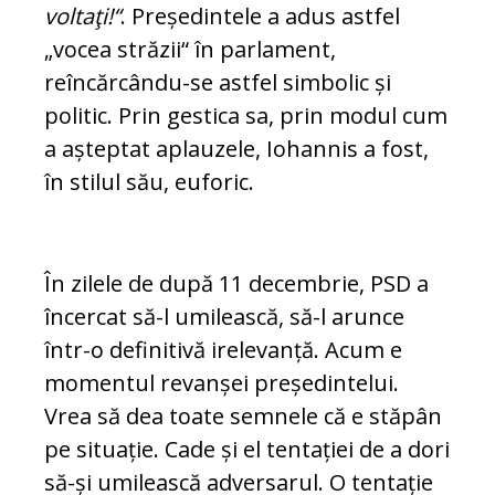
vol­taţi!“
. Președintele a adus astfel
„vocea stră­zii“ în parlament,
reîncărcându-se ast­fel simbolic și
politic. Prin gestica sa, prin modul cum
a așteptat aplauzele, Iohannis a fost,
în stilul său, euforic.
În zilele de după 11 decembrie, PSD a
în­cercat să-l umilească, să-l arunce
într-o de­finitivă irelevanță. Acum e
momentul revanșei președintelui.
Vrea să dea toate semnele că e stăpân
pe situație. Cade și el tentației de a dori
să-și umilească adver­sa­rul. O tentație