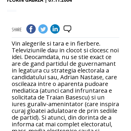
FLORIN GABREA
| 07.11.2004
SHARE
Vin alegerile si tara e in fierbere.
Televiziunile dau in clocot si clocesc noi
idei. Deocamdata, nu se stie exact ce
are de gand partidul de guvernamant
in legatura cu strategia electorala a
candidatului sau, Adrian Nastase, care
oscileaza intre o aparenta pudoare
mediatica (atunci cand infruntarea e
solicitata de Traian Basescu) si un
iures guraliv-amenintator (care inspira
curaj gloatei adulatoare de prin sediile
de partid). Si atunci, din dorinta de a
informa cat mai complet electoratul,
mass-media electronice cauta si