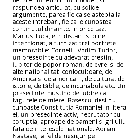
fiecarei intrebari "incomode", si
raspundea articulat, cu solide
argumente, parea fie ca se astepta la
aceste intrebari, fie ca le cunostea
continutul dinainte. In orice caz,
Marius Tuca, echidistant si bine
intentionat, a furnizat trei portrete
memorabile: Corneliu Vadim Tudor,
un presedinte cu adevarat crestin,
iubitor de popor roman, de evrei si de
alte nationalitati conlocuitoare, de
America si de americani, de cultura, de
istorie, de Biblie, de incunabule etc. Un
presedinte mustind de iubire ca
fagurele de miere. Basescu, desi nu
cunoaste Constitutia Romaniei in litera
ei, un presedinte activ, necrutator cu
coruptia, aproape de oameni si grijuliu
fata de interesele nationale. Adrian
Nastase, la fel de nesigur pe