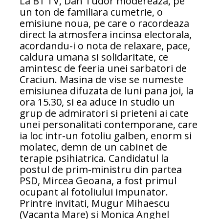
La B1 TV, Dan Tudor modereaza, pe
un ton de familiara cumetrie, o
emisiune noua, pe care o racordeaza
direct la atmosfera incinsa electorala,
acordandu-i o nota de relaxare, pace,
caldura umana si solidaritate, ce
amintesc de feeria unei sarbatori de
Craciun. Masina de vise se numeste
emisiunea difuzata de luni pana joi, la
ora 15.30, si ea aduce in studio un
grup de admiratori si prieteni ai cate
unei personalitati contemporane, care
ia loc intr-un fotoliu galben, enorm si
molatec, demn de un cabinet de
terapie psihiatrica. Candidatul la
postul de prim-ministru din partea
PSD, Mircea Geoana, a fost primul
ocupant al fotoliului impunator.
Printre invitati, Mugur Mihaescu
(Vacanta Mare) si Monica Anghel