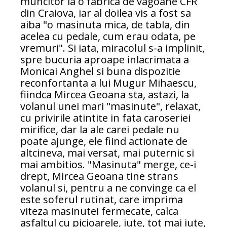
muncitor la o fabrica de vagoane CFR
din Craiova, iar al doilea vis a fost sa
aiba "o masinuta mica, de tabla, din
acelea cu pedale, cum erau odata, pe
vremuri". Si iata, miracolul s-a implinit,
spre bucuria aproape inlacrimata a
Monicai Anghel si buna dispozitie
reconfortanta a lui Mugur Mihaescu,
fiindca Mircea Geoana sta, astazi, la
volanul unei mari "masinute", relaxat,
cu privirile atintite in fata caroseriei
mirifice, dar la ale carei pedale nu
poate ajunge, ele fiind actionate de
altcineva, mai versat, mai puternic si
mai ambitios. "Masinuta" merge, ce-i
drept, Mircea Geoana tine strans
volanul si, pentru a ne convinge ca el
este soferul rutinat, care imprima
viteza masinutei fermecate, calca
asfaltul cu picioarele, iute, tot mai iute,