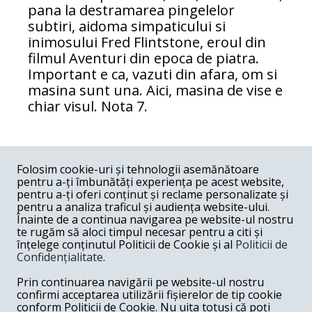
pana la destramarea pingelelor
subtiri, aidoma simpaticului si
inimosului Fred Flintstone, eroul din
filmul Aventuri din epoca de piatra.
Important e ca, vazuti din afara, om si
masina sunt una. Aici, masina de vise e
chiar visul. Nota 7.
COMENTARII
0
Folosim cookie-uri și tehnologii asemănătoare
pentru a-ți îmbunătăți experiența pe acest website,
Nume
pentru a-ți oferi conținut și reclame personalizate și
pentru a analiza traficul și audiența website-ului.
Înainte de a continua navigarea pe website-ul nostru
Email
te rugăm să aloci timpul necesar pentru a citi și
înțelege conținutul Politicii de Cookie și al
Politicii de
Confidențialitate
.
Comentariu
Prin continuarea navigării pe website-ul nostru
confirmi acceptarea utilizării fișierelor de tip cookie
conform Politicii de Cookie. Nu uita totuși că poți