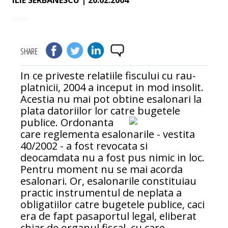
ILIE SERBANESCU
| 20.02.2004
SHARE
In ce priveste relatiile fiscului cu rau-
platnicii, 2004 a inceput in mod insolit.
Acestia nu mai pot obtine esalonari la
plata datoriilor lor catre bugetele
publice.
Ordonanta
care reglementa esalonarile - vestita
40/2002 - a fost revocata si
deocamdata nu a fost pus nimic in loc.
Pentru moment nu se mai acorda
esalonari. Or, esalonarile constituiau
practic instrumentul de neplata a
obligatiilor catre bugetele publice, caci
era de fapt pasaportul legal, eliberat
chiar de organul fiscal, cu care