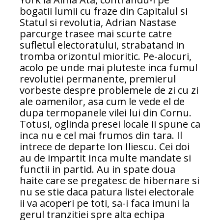
bogatii lumii cu fraze din Capitalul si
Statul si revolutia, Adrian Nastase
parcurge trasee mai scurte catre
sufletul electoratului, strabatand in
tromba orizontul mioritic. Pe-alocuri,
acolo pe unde mai pluteste inca fumul
revolutiei permanente, premierul
vorbeste despre problemele de zi cu zi
ale oamenilor, asa cum le vede el de
dupa termopanele vilei lui din Cornu.
Totusi, oglinda presei locale ii spune ca
inca nu e cel mai frumos din tara. Il
intrece de departe Ion Iliescu. Cei doi
au de impartit inca multe mandate si
functii in partid. Au in spate doua
haite care se pregatesc de hibernare si
nu se stie daca patura listei electorale
ii va acoperi pe toti, sa-i faca imuni la
gerul tranzitiei spre alta echipa