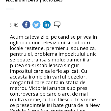
N.C. MUNTEANU
| 07.10.2003
SHARE
Acum cateva zile, pe cand se privea in
oglinda unor televiziuni si radiouri
locale resitene, premierul spunea ca,
pentru el, problema impozitului unic
se poate transa simplu: oamenii ar
putea sa-si stabileasca singuri
impozitul care sa le fie aplicat. Cu
aceasta ironie din varful buzelor,
arogantul care canta in statia de
metrou Victoriei arunca sub pres
controversa pe care o are, de mai
multa vreme, cu Ion Iliescu. In vreme
ce presedintele isi bate gura de la New
York la Alma Ata, contrandu-i pe