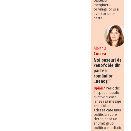
obsesia
menținerii
privilegiilor și a
averilor unor
caste.
Melania
Cincea
Noi puseuri de
xenofobie din
partea
românilor
„neaoși”
Opinii /
Periodic,
în spațiul public
sunt voci care
lansează mesaje
xenofobe la
adresa câte unui
politician care
deranjează un
anumit grup
politico-mediatic,