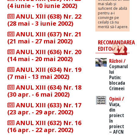
mai slab și
(4 iunie - 10 iunie 2002)
suficient de abilă
pentru a-i
ANUL XIII (638) Nr. 22
convinge pe
(28 mai - 3 iunie 2002)
ceilalți că nu
merită să-l apere.
ANUL XIII (637) Nr. 21
(21 mai - 27 mai 2002)
RECOMANDAREA
EDITORILOR
ANUL XIII (636) Nr. 20
(14 mai - 20 mai 2002)
Război /
Coșmarul
ANUL XIII (634) Nr. 19
lui
(7 mai - 13 mai 2002)
Putin:
blocada
ANUL XIII (634) Nr. 18
Crimeei
(30 apr. - 6 mai 2002)
Opinii /
ANUL XIII (633) Nr. 17
Viața,
din
(23 apr. - 29 apr. 2002)
proiect
în
ANUL XIII (632) Nr. 16
proiect
(16 apr. - 22 apr. 2002)
– AFCN