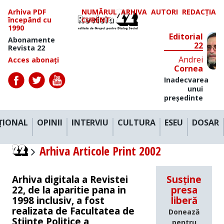
Arhiva PDF
NUMĂRUL
ARHIVA
AUTORI
REDACȚIA
începând cu
CURENT
1990
Editorial
Abonamente
22
Revista 22
Andrei
Acces abonați
Cornea
Inadecvarea
unui
președinte
ȚIONAL
OPINII
INTERVIU
CULTURA
ESEU
DOSAR
Arhiva Articole Print 2002
Arhiva digitala a Revistei
Susține
22, de la aparitie pana in
presa
1998 inclusiv, a fost
liberă
realizata de Facultatea de
Donează
Stiinte Politice a
pentru