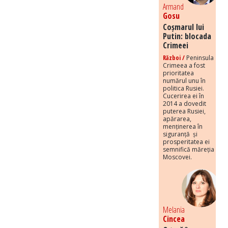
Armand
Gosu
Coșmarul lui
Putin: blocada
Crimeei
Război /
Peninsula
Crimeea a fost
prioritatea
numărul unu în
politica Rusiei.
Cucerirea ei în
2014 a dovedit
puterea Rusiei,
apărarea,
menținerea în
siguranță și
prosperitatea ei
semnifică măreția
Moscovei.
Melania
Cincea