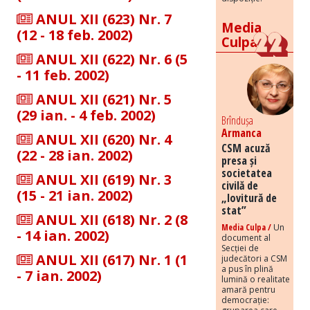
ANUL XII (623) Nr. 7
Media
(12 - 18 feb. 2002)
Culpa
ANUL XII (622) Nr. 6 (5
- 11 feb. 2002)
ANUL XII (621) Nr. 5
(29 ian. - 4 feb. 2002)
Brîndușa
Armanca
ANUL XII (620) Nr. 4
CSM acuză
(22 - 28 ian. 2002)
presa și
societatea
ANUL XII (619) Nr. 3
civilă de
(15 - 21 ian. 2002)
„lovitură de
stat”
ANUL XII (618) Nr. 2 (8
Media Culpa /
Un
- 14 ian. 2002)
document al
Secției de
ANUL XII (617) Nr. 1 (1
judecători a CSM
a pus în plină
- 7 ian. 2002)
lumină o realitate
amară pentru
democrație: