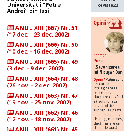
Universitatii "Petre
Revista22
Andrei" din Iasi
Opinii
ANUL XIII (667) Nr. 51
(17 dec. - 23 dec. 2002)
ANUL XIII (666) Nr. 50
(10 dec. - 16 dec. 2002)
Andreea
Pora
ANUL XIII (665) Nr. 49
„Savonizarea”
(3 dec. - 9 dec. 2002)
lui Nicușor Dan
ANUL XIII (664) Nr. 48
Opinii /
Puțini sunt
(26 nov. - 2 dec. 2002)
cei care mai
înțeleg ce vrea
președintele,
ANUL XIII (663) Nr. 47
dacă are de gând
(19 nov. - 25 nov. 2002)
să soluționeze
criza politică,
suprapusă peste
ANUL XIII (662) Nr. 46
una a statului de
(12 nov. - 18 nov. 2002)
drept și, mai ales,
dacă mai are un
dram de bună-
ANUL XIII (661) Nr. 45