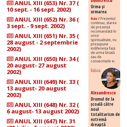
Dumitrescu
ANUL XIII (653) Nr. 37 (
Urma și
10 sept. - 16 sept. 2002)
urmarea
ANUL XIII (652) Nr. 36 (
Eseu /
Prezentul
continuu, starea
3 sept. - 9 sept. 2002)
de prezență
recomandată în
ANUL XIII (651) Nr. 35 (
orice
spiritualitate, nu
28 august - 2 septembrie
presupune
2002)
indiferența față
de urma lăsată
sau de
ANUL XIII (650) Nr. 34 (
consecințele ei.
20 august- 27 august
Raluca
2002)
ANUL XIII (649) Nr. 33 (
13 august- 20 august
Alexandrescu
2002)
Drumul de la
ANUL XIII (648) Nr. 32 (
școală către
noul
6 august- 13 august 2002)
totalitarism de
extremă
ANUL XIII (647) Nr. 31
dreaptă