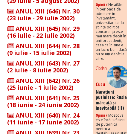
(29 iulie - 5 august 2002)
Opinii /
Ne aflăm
în perioada de
ANUL XIII (646) Nr. 30
admitere în
(23 iulie - 29 iulie 2002)
învățământul
universitar, iar la
ANUL XIII (645) Nr. 29
științe politice
concurența este
(16 iulie - 22 iulie 2002)
mai mare decât în
anii precedenți,
ANUL XIII (644) Nr. 28
ceea ce în sine e
un lucru bun, dacă
(9 iulie - 15 iulie 2002)
nu te uiți decât la
cifre.
ANUL XIII (643) Nr. 27
Ciprian
(2 iulie - 8 iulie 2002)
ANUL XIII (642) Nr. 26
Cucu
(25 iunie - 1 iulie 2002)
Narațiuni
ANUL XIII (641) Nr. 25
putiniste: Rusia
măreață și
(18 iunie - 24 iunie 2002)
inevitabilă (II)
ANUL XIII (640) Nr. 24
Opinii /
Moscova
este încă suficient
(11 iunie - 17 iunie 2002)
de puternică
pentru a
ANUL XIII (639) Nr. 23
destabiliza un stat