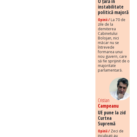
O țară în
instabilitate
politică majoră
Opinii /
La 70 de
zile de la
demiterea
Cabinetului
Bolojan, nici
măcar nu se
întrevede
formarea unui
nou guvern, care
să fie sprijinit de o
majoritate
parlamentară.
Cristian
Campeanu
UE pune la zid
Curtea
Supremă
Opinii /
Zeci de
inculpați au