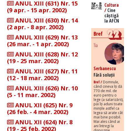
ANUL XIII (631) Nr. 15
Cultura
(9 apr. - 15 apr. 2002)
/
Cine
câștigă
ANUL XIII (630) Nr. 14
la AFCN
(2 apr. - 8 apr. 2002)
Bref
ANUL XIII (629) Nr. 13
(26 mar. - 1 apr. 2002)
Tia
ANUL XIII (628) Nr. 12
(19 - 25 mar. 2002)
Serbanescu
ANUL XIII (627) Nr. 11
Fără soluții
(12 - 18 mar. 2002)
Bref /
Domnule,
când cineva îți dă
ANUL XIII (626) Nr. 10
770 de mil. de
(5 - 11 mar. 2002)
euro pentru o
lege (a salarizării),
ANUL XII (625) Nr. 9
păi îți aduni toate
mințile astfel ca
(26 feb. - 4 mar. 2002)
legea să arate cât
mai bine posibil.
ANUL XII (624) Nr. 8
Mai ales când ai
ani întregi la
(19 - 25 feb. 2002)
dispoziție.