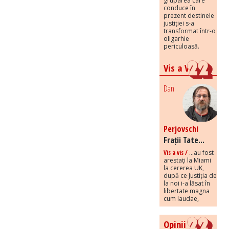
gruparea care
conduce în
prezent destinele
justiției s-a
transformat într-o
oligarhie
periculoasă.
Vis a Vis
Dan
Perjovschi
Frații Tate...
Vis a vis /
...au fost
arestați la Miami
la cererea UK,
după ce Justiția de
la noi i-a lăsat în
libertate magna
cum laudae,
Opinii