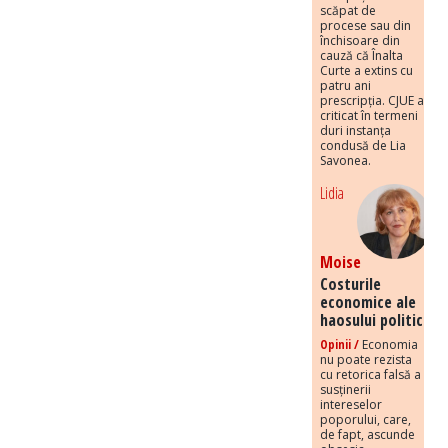
scăpat de
procese sau din
închisoare din
cauză că Înalta
Curte a extins cu
patru ani
prescripția. CJUE a
criticat în termeni
duri instanța
condusă de Lia
Savonea.
Lidia
Moise
Costurile
economice ale
haosului politic
Opinii /
Economia
nu poate rezista
cu retorica falsă a
susținerii
intereselor
poporului, care,
de fapt, ascunde