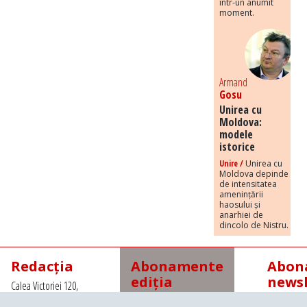
într-un anumit
moment.
Armand
Gosu
Unirea cu
Moldova:
modele
istorice
Unire /
Unirea cu
Moldova depinde
de intensitatea
amenințării
haosului și
anarhiei de
dincolo de Nistru.
Redacția
Abonamente
Abona
ediția
newsl
Calea Victoriei 120,
tipărită
Sector 1, Bucuresti,