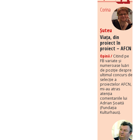
Corina
Șuteu
Viața, din
proiect în
proiect – AFCN
Opinii /
Citind pe
FB variate și
numeroase luări
de poziție despre
ultimul concurs de
selecție a
proiectelor AFCN,
mi-au atras
atenția
comentariile lui
Adrian Șoaită
(Fundația
Kulturhaus).