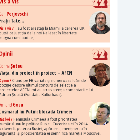
Vis a Vis
Dan
Perjovschi
Frații Tate...
Vis a vis /
...au fost arestați la Miami la cererea UK,
după ce Justiția de la noi i-a lăsat în libertate
magna cum laudae,
Opinii
Corina
Șuteu
Viața, din proiect în proiect – AFCN
Opinii /
Citind pe FB variate și numeroase luări de
poziție despre ultimul concurs de selecție a
proiectelor AFCN, mi-au atras atenția comentariile lui
Adrian Șoaită (Fundația Kulturhaus).
Armand
Gosu
Coșmarul lui Putin: blocada Crimeei
Război /
Peninsula Crimeea a fost prioritatea
numărul unu în politica Rusiei. Cucerirea ei în 2014
a dovedit puterea Rusiei, apărarea, menținerea în
siguranță și prosperitatea ei semnifică măreția Moscovei.