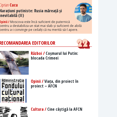
Ciprian
Cucu
Narațiuni putiniste: Rusia măreață și
inevitabilă (II)
Opinii /
Moscova este încă suficient de puternică
pentru a destabiliza un stat mai slab și suficient de abilă
pentru a-i convinge pe ceilalți că nu merită să-l apere.
RECOMANDAREA EDITORILOR
Război /
Coșmarul lui Putin:
blocada Crimeei
Opinii /
Viața, din proiect în
proiect – AFCN
Cultura /
Cine câștigă la AFCN