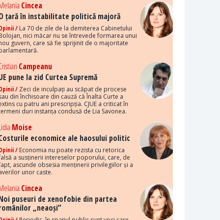
Melania
Cincea
O țară în instabilitate politică majoră
Opinii /
La 70 de zile de la demiterea Cabinetului
Bolojan, nici măcar nu se întrevede formarea unui
nou guvern, care să fie sprijinit de o majoritate
parlamentară.
Cristian
Campeanu
UE pune la zid Curtea Supremă
Opinii /
Zeci de inculpați au scăpat de procese
sau din închisoare din cauză că Înalta Curte a
extins cu patru ani prescripția. CJUE a criticat în
termeni duri instanța condusă de Lia Savonea.
Lidia
Moise
Costurile economice ale haosului politic
Opinii /
Economia nu poate rezista cu retorica
falsă a susținerii intereselor poporului, care, de
fapt, ascunde obsesia menținerii privilegiilor și a
averilor unor caste.
Melania
Cincea
Noi puseuri de xenofobie din partea
românilor „neaoși”
Opinii /
Periodic, în spațiul public sunt voci care