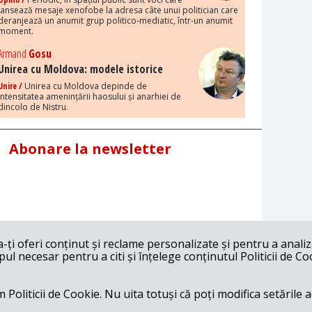
lansează mesaje xenofobe la adresa câte unui politician care
deranjează un anumit grup politico-mediatic, într-un anumit
moment.
Armand
Gosu
Unirea cu Moldova: modele istorice
Unire /
Unirea cu Moldova depinde de
intensitatea amenințării haosului și anarhiei de
dincolo de Nistru.
Abonare la newsletter
ți oferi conținut și reclame personalizate și pentru a anali
l necesar pentru a citi și înțelege conținutul Politicii de Co
 Politicii de Cookie. Nu uita totuși că poți modifica setările 