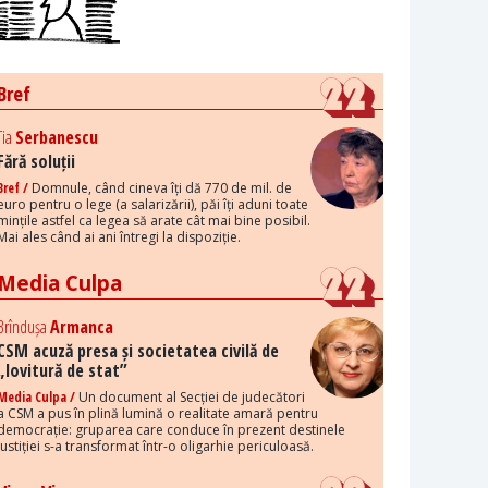
Bref
Tia
Serbanescu
Fără soluții
Bref /
Domnule, când cineva îți dă 770 de mil. de
euro pentru o lege (a salarizării), păi îți aduni toate
mințile astfel ca legea să arate cât mai bine posibil.
Mai ales când ai ani întregi la dispoziție.
Media Culpa
Brîndușa
Armanca
CSM acuză presa și societatea civilă de
„lovitură de stat”
Media Culpa /
Un document al Secției de judecători
a CSM a pus în plină lumină o realitate amară pentru
democrație: gruparea care conduce în prezent destinele
justiției s-a transformat într-o oligarhie periculoasă.