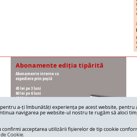
Abonamente ediția tipărită
Abonamente interne cu
expediere prin poștă
45 lei pe 3 luni
80 lei pe 6 luni
150 lei pe 1 an
entru a-ți îmbunătăți experiența pe acest website, pentru a-
Abonamente interne cu
ontinua navigarea pe website-ul nostru te rugăm să aloci timpu
ridicare de la redacție
36 lei pe 3 luni
62 lei pe 6 luni
onfirmi acceptarea utilizării fișierelor de tip cookie conform
115 lei pe 1 an
a de Cookie.