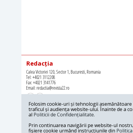
Redacția
Calea Victoriei 120, Sector 1, Bucuresti, Romania
Tel: +4021 3112208
Fax: +4021 3141776
Email: redactia@revista22.ro
Folosim cookie-uri și tehnologii asemănătoare p
traficul și audiența website-ului. Înainte de a c
al
Politicii de Confidențialitate
.
Revista 22 este editata de
Grupul pentru Dialog Social
Prin continuarea navigării pe website-ul nostru c
fișiere cookie urmând instrucțiunile din
Politic