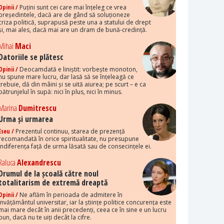
Opinii /
Puțini sunt cei care mai înțeleg ce vrea
președintele, dacă are de gând să soluționeze
criza politică, suprapusă peste una a statului de drept
și, mai ales, dacă mai are un dram de bună-credință.
Mihai
Maci
Datoriile se plătesc
Opinii /
Deocamdată e liniștit: vorbește monoton,
nu spune mare lucru, dar lasă să se înțeleagă ce
trebuie, dă din mâini și se uită aiurea; pe scurt – e ca
pătrunjelul în supă: nici în plus, nici în minus.
Marina
Dumitrescu
Urma și urmarea
Eseu /
Prezentul continuu, starea de prezență
recomandată în orice spiritualitate, nu presupune
indiferența față de urma lăsată sau de consecințele ei.
Raluca
Alexandrescu
Drumul de la școală către noul
totalitarism de extremă dreaptă
Opinii /
Ne aflăm în perioada de admitere în
învățământul universitar, iar la științe politice concurența este
mai mare decât în anii precedenți, ceea ce în sine e un lucru
bun, dacă nu te uiți decât la cifre.