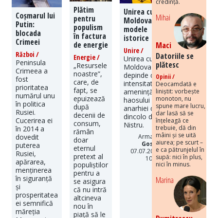
credință.
Plătim
Unirea cu
Coșmarul lui
Mihai
pentru
Moldova:
Putin:
populism
modele
blocada
în factura
istorice
Crimeei
de energie
Maci
Unire /
Război /
Datoriile se
Energie /
Unirea cu
Peninsula
plătesc
„Resursele
Moldova
Crimeea a
noastre”,
depinde de
Opinii /
fost
care, de
intensitatea
Deocamdată e
prioritatea
fapt, se
amenințării
liniștit: vorbește
numărul unu
epuizează
monoton, nu
haosului și
în politica
spune mare lucru,
după
anarhiei de
Rusiei.
dar lasă să se
decenii de
dincolo de
Cucerirea ei
înțeleagă ce
consum,
Nistru.
trebuie, dă din
în 2014 a
rămân
mâini și se uită
Armand
dovedit
doar
aiurea; pe scurt –
Gosu
|
puterea
eternul
e ca pătrunjelul în
07.07.2026
Rusiei,
pretext al
supă: nici în plus,
10:16
apărarea,
nici în minus.
populiștilor
menținerea
pentru a
în siguranță
Marina
se asigura
și
că nu intră
prosperitatea
altcineva
ei semnifică
nou în
măreția
piață să le