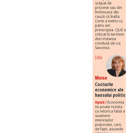
scăpat de
procese sau din
închisoare din
cauză că Înalta
Curte a extins cu
patru ani
prescripția. CJUE a
criticat în termeni
duri instanța
condusă de Lia
Savonea.
Lidia
Moise
Costurile
economice ale
haosului politic
Opinii /
Economia
nu poate rezista
cu retorica falsă a
susținerii
intereselor
poporului, care,
de fapt, ascunde