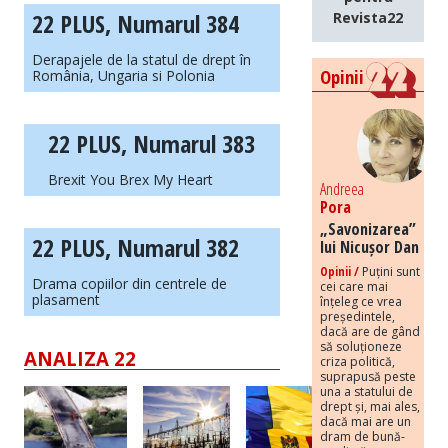
22 PLUS, Numarul 384
Revista22
Derapajele de la statul de drept în
Opinii
România, Ungaria si Polonia
22 PLUS, Numarul 383
Brexit You Brex My Heart
Andreea
Pora
„Savonizarea”
22 PLUS, Numarul 382
lui Nicușor Dan
Opinii /
Puțini sunt
Drama copiilor din centrele de
cei care mai
plasament
înțeleg ce vrea
președintele,
dacă are de gând
să soluționeze
ANALIZA 22
criza politică,
suprapusă peste
una a statului de
drept și, mai ales,
dacă mai are un
dram de bună-