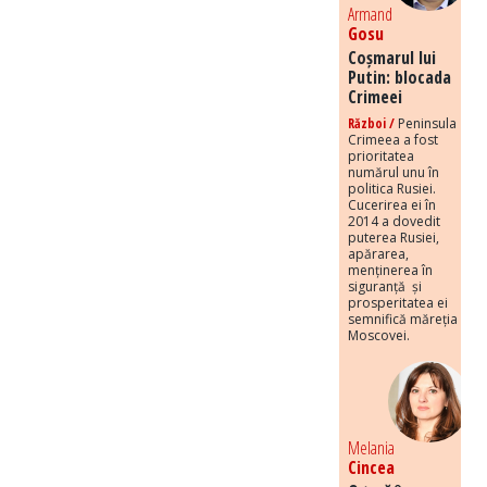
Armand
Gosu
Coșmarul lui
Putin: blocada
Crimeei
Război /
Peninsula
Crimeea a fost
prioritatea
numărul unu în
politica Rusiei.
Cucerirea ei în
2014 a dovedit
puterea Rusiei,
apărarea,
menținerea în
siguranță și
prosperitatea ei
semnifică măreția
Moscovei.
Melania
Cincea