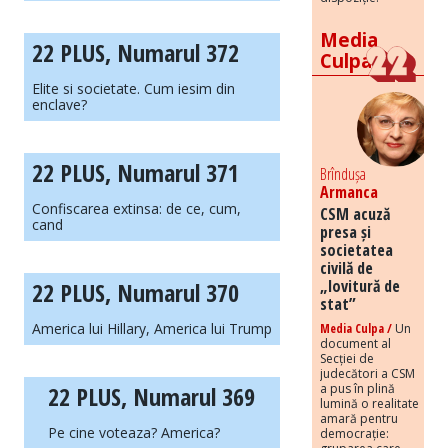
Media
22 PLUS, Numarul 372
Culpa
Elite si societate. Cum iesim din
enclave?
22 PLUS, Numarul 371
Brîndușa
Armanca
Confiscarea extinsa: de ce, cum,
CSM acuză
cand
presa și
societatea
civilă de
„lovitură de
22 PLUS, Numarul 370
stat”
America lui Hillary, America lui Trump
Media Culpa /
Un
document al
Secției de
judecători a CSM
a pus în plină
22 PLUS, Numarul 369
lumină o realitate
amară pentru
Pe cine voteaza? America?
democrație: