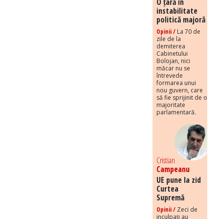
O țară în
instabilitate
politică majoră
Opinii /
La 70 de
zile de la
demiterea
Cabinetului
Bolojan, nici
măcar nu se
întrevede
formarea unui
nou guvern, care
să fie sprijinit de o
majoritate
parlamentară.
Cristian
Campeanu
UE pune la zid
Curtea
Supremă
Opinii /
Zeci de
inculpați au