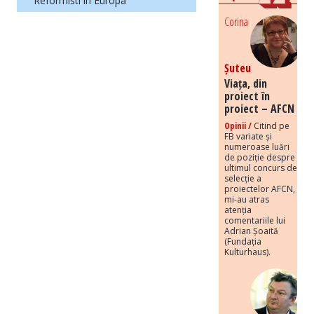
Reformisti in Europa
Corina
Șuteu
Viața, din
proiect în
proiect – AFCN
Opinii /
Citind pe
FB variate și
numeroase luări
de poziție despre
ultimul concurs de
selecție a
proiectelor AFCN,
mi-au atras
atenția
comentariile lui
Adrian Șoaită
(Fundația
Kulturhaus).