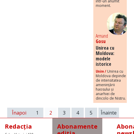
într-un anumit
moment.
Armand
Gosu
Unirea cu
Moldova:
modele
istorice
Unire /
Unirea cu
Moldova depinde
de intensitatea
amenințării
haosului și
anarhiei de
dincolo de Nistru.
Înapoi
1
2
3
4
5
Înainte
Redacția
Abonamente
Abona
ediția
newsl