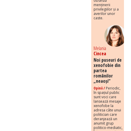
obsesia
menținerii
privilegiilor și a
averilor unor
caste.
Melania
Cincea
Noi puseuri de
xenofobie din
partea
românilor
„neaoși”
Opinii /
Periodic,
în spațiul public
sunt voci care
lansează mesaje
xenofobe la
adresa câte unui
politician care
deranjează un
anumit grup
politico-mediatic,