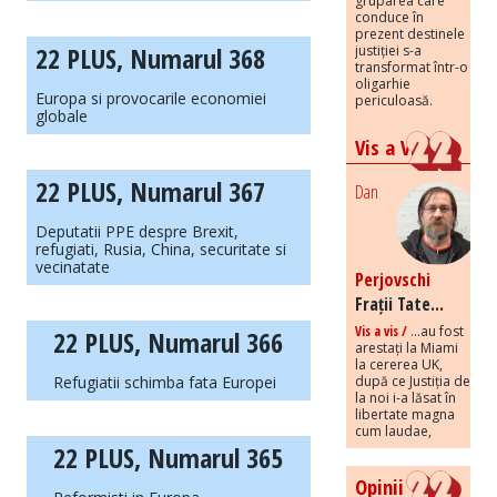
gruparea care
conduce în
prezent destinele
22 PLUS, Numarul 368
justiției s-a
transformat într-o
oligarhie
Europa si provocarile economiei
periculoasă.
globale
Vis a Vis
22 PLUS, Numarul 367
Dan
Deputatii PPE despre Brexit,
refugiati, Rusia, China, securitate si
vecinatate
Perjovschi
Frații Tate...
Vis a vis /
...au fost
22 PLUS, Numarul 366
arestați la Miami
la cererea UK,
după ce Justiția de
Refugiatii schimba fata Europei
la noi i-a lăsat în
libertate magna
cum laudae,
22 PLUS, Numarul 365
Opinii