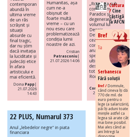
Humanitas, așa
„România sub
contemporan
Cultura
cum ne-a
comunism.
abundă în
/
Cine
obișnuit de
Paradox și
ultima vreme
câștigă
foarte multă
degenerare”,
de un râs
la AFCN
vreme – cu un
volumul lui
scrâșnit și
nou eseu care
Dennis
situații
problematizează
Bref
Deletant, este
absurde cu
condiția lumii
cea mai
final tragic,
noastre de azi.
completă
dar nu știm
Tia
analiză de
dacă invitația
Cristian
specialitate din
la luciditate și
Patrasconiu
|
ultimii ani
21.07.2026 14:06
judecăți etice
despre regimul
în afara
Serbanescu
totalitar din
artisticului e
România.
mai eficientă.
Fără soluții
Codrut
Doina
Papp
|
Bref /
Domnule,
Constantinescu
|
21.07.2026
când cineva îți dă
21.07.2026 14:37
14:43
770 de mil. de
euro pentru o
lege (a salarizării),
păi îți aduni toate
mințile astfel ca
22 PLUS, Numarul 373
legea să arate cât
mai bine posibil.
Mai ales când ai
Anul „lebedelor negre“ in piata
ani întregi la
financiara
dispoziție.