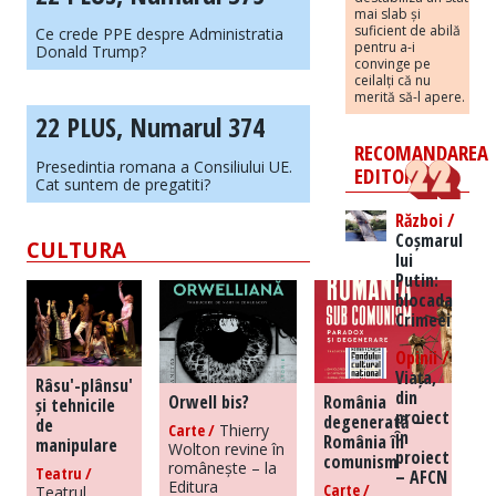
mai slab și
suficient de abilă
Ce crede PPE despre Administratia
pentru a-i
Donald Trump?
convinge pe
ceilalți că nu
merită să-l apere.
22 PLUS, Numarul 374
RECOMANDAREA
Presedintia romana a Consiliului UE.
EDITORILOR
Cat suntem de pregatiti?
Război /
Coșmarul
CULTURA
lui
Putin:
blocada
Crimeei
Opinii /
Viața,
Râsu'-plânsu'
din
Orwell bis?
România
și tehnicile
proiect
degenerată –
de
Carte /
Thierry
în
România în
manipulare
Wolton revine în
proiect
comunism
românește – la
Teatru /
– AFCN
Editura
Carte /
Teatrul