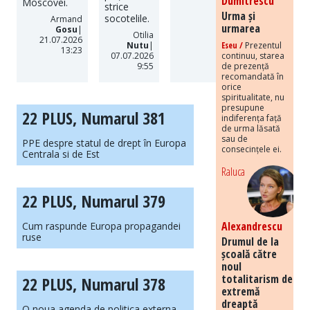
Dumitrescu
Moscovei.
strice
Urma și
socotelile.
Armand
urmarea
Gosu
|
Otilia
21.07.2026
Eseu /
Prezentul
Nutu
|
13:23
continuu, starea
07.07.2026
de prezență
9:55
recomandată în
orice
spiritualitate, nu
presupune
22 PLUS, Numarul 381
indiferența față
de urma lăsată
sau de
PPE despre statul de drept în Europa
consecințele ei.
Centrala si de Est
Raluca
22 PLUS, Numarul 379
Alexandrescu
Cum raspunde Europa propagandei
ruse
Drumul de la
școală către
noul
totalitarism de
22 PLUS, Numarul 378
extremă
dreaptă
O noua agenda de politica externa