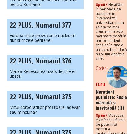
pentru Romania
Opinii /
Ne aflăm
în perioada de
admitere în
învățământul
22 PLUS, Numarul 377
universitar, iar la
științe politice
concurența este
Europa: intre provocarile nucleului
mai mare decât în
dur si crizele periferiei
anii precedenți,
ceea ce în sine e
un lucru bun, dacă
nu te uiți decât la
22 PLUS, Numarul 376
cifre.
Ciprian
Marea Recesiune.Criza si lectiile ei
uitate
Cucu
Narațiuni
22 PLUS, Numarul 375
putiniste: Rusia
măreață și
Mitul corporatiilor profitoare: adevar
inevitabilă (II)
sau minciuna?
Opinii /
Moscova
este încă suficient
de puternică
pentru a
22 PLUS, Numarul 375
destabiliza un stat