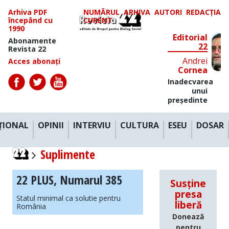
Arhiva PDF
NUMĂRUL
ARHIVA
AUTORI
REDACȚIA
începând cu
CURENT
1990
Editorial
Abonamente
22
Revista 22
Andrei
Acces abonați
Cornea
Inadecvarea
unui
președinte
ȚIONAL
OPINII
INTERVIU
CULTURA
ESEU
DOSAR
Suplimente
22 PLUS, Numarul 385
Susține
presa
Statul minimal ca solutie pentru
liberă
România
Donează
pentru