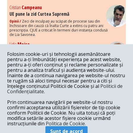
Cristian
Campeanu
UE pune la zid Curtea Supremă
Opinii /
Zeci de inculpați au scăpat de procese sau din
închisoare din cauză că Înalta Curte a extins cu patru ani
prescripția. CJUE a criticat în termeni duri instanța condusă
de Lia Savonea.
Lidia
Moise
Costurile economice ale haosului politic
Folosim cookie-uri și tehnologii asemănătoare
Opinii /
Economia nu poate rezista cu retorica falsă a
pentru a-ți îmbunătăți experiența pe acest website,
susținerii intereselor poporului, care, de fapt, ascunde
pentru a-ți oferi conținut și reclame personalizate și
obsesia menținerii privilegiilor și a averilor unor caste.
pentru a analiza traficul și audiența website-ului.
Înainte de a continua navigarea pe website-ul nostru
Melania
Cincea
te rugăm să aloci timpul necesar pentru a citi și
Noi puseuri de xenofobie din partea românilor
înțelege conținutul Politicii de Cookie și al
Politicii de
„neaoși”
Confidențialitate
.
Opinii /
Periodic, în spațiul public sunt voci care lansează
mesaje xenofobe la adresa câte unui politician care deranjează un
Prin continuarea navigării pe website-ul nostru
anumit grup politico-mediatic, într-un anumit moment.
confirmi acceptarea utilizării fișierelor de tip cookie
conform Politicii de Cookie. Nu uita totuși că poți
Armand
Gosu
modifica setările acestor fișiere cookie urmând
Unirea cu Moldova: modele istorice
instrucțiunile din
Politica de Cookie.
Unire /
Unirea cu Moldova depinde de intensitatea
Sunt de acord
amenințării haosului și anarhiei de dincolo de Nistru.