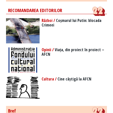
RECOMANDAREA EDITORILOR
Război /
Coșmarul lui Putin: blocada
Crimeei
Opinii /
Viața, din proiect în proiect –
AFCN
Cultura /
Cine câștigă la AFCN
Bref