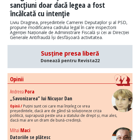
sancţiuni doar dacă legea a fost
încălcată cu intenţie
Liviu Dragnea, preşedintele Camerei Deputaţilor şi al PSD,
propune modificarea cadrului legal în care inspectorii
Agenției Naționale de Administrare Fiscală și cei ai Direcției
Generale Antifraudă își desfășoară activitatea.
Susține presa liberă
Donează pentru Revista22
Opinii
Andreea
Pora
„Savonizarea” lui Nicușor Dan
Opinii /
Puțini sunt cei care mai înțeleg ce vrea
președintele, dacă are de gând să soluționeze criza
politică, suprapusă peste una a statului de drept și, mai ales,
dacă mai are un dram de bună-credință.
Mihai
Maci
Datoriile se plătesc