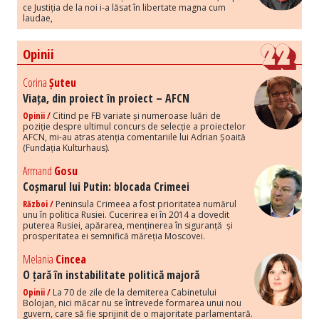
ce Justiția de la noi i-a lăsat în libertate magna cum
laudae,
Opinii
Corina
Șuteu
Viața, din proiect în proiect – AFCN
Opinii /
Citind pe FB variate și numeroase luări de
poziție despre ultimul concurs de selecție a proiectelor
AFCN, mi-au atras atenția comentariile lui Adrian Șoaită
(Fundația Kulturhaus).
Armand
Gosu
Coșmarul lui Putin: blocada Crimeei
Război /
Peninsula Crimeea a fost prioritatea numărul
unu în politica Rusiei. Cucerirea ei în 2014 a dovedit
puterea Rusiei, apărarea, menținerea în siguranță și
prosperitatea ei semnifică măreția Moscovei.
Melania
Cincea
O țară în instabilitate politică majoră
Opinii /
La 70 de zile de la demiterea Cabinetului
Bolojan, nici măcar nu se întrevede formarea unui nou
guvern, care să fie sprijinit de o majoritate parlamentară.