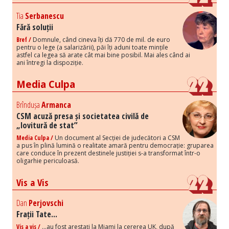
Tia
Serbanescu
Fără soluții
Bref /
Domnule, când cineva îți dă 770 de mil. de euro
pentru o lege (a salarizării), păi îți aduni toate mințile
astfel ca legea să arate cât mai bine posibil. Mai ales când ai
ani întregi la dispoziție.
Media Culpa
Brîndușa
Armanca
CSM acuză presa și societatea civilă de
„lovitură de stat”
Media Culpa /
Un document al Secției de judecători a CSM
a pus în plină lumină o realitate amară pentru democrație: gruparea
care conduce în prezent destinele justiției s-a transformat într-o
oligarhie periculoasă.
Vis a Vis
Dan
Perjovschi
Frații Tate...
Vis a vis /
...au fost arestați la Miami la cererea UK, după