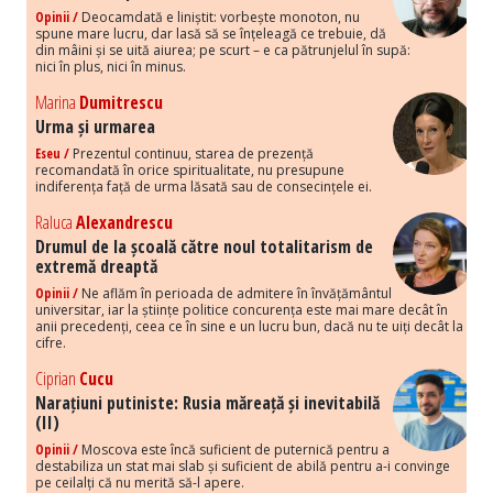
Opinii /
Deocamdată e liniștit: vorbește monoton, nu
spune mare lucru, dar lasă să se înțeleagă ce trebuie, dă
din mâini și se uită aiurea; pe scurt – e ca pătrunjelul în supă:
nici în plus, nici în minus.
Marina
Dumitrescu
Urma și urmarea
Eseu /
Prezentul continuu, starea de prezență
recomandată în orice spiritualitate, nu presupune
indiferența față de urma lăsată sau de consecințele ei.
Raluca
Alexandrescu
Drumul de la școală către noul totalitarism de
extremă dreaptă
Opinii /
Ne aflăm în perioada de admitere în învățământul
universitar, iar la științe politice concurența este mai mare decât în
anii precedenți, ceea ce în sine e un lucru bun, dacă nu te uiți decât la
cifre.
Ciprian
Cucu
Narațiuni putiniste: Rusia măreață și inevitabilă
(II)
Opinii /
Moscova este încă suficient de puternică pentru a
destabiliza un stat mai slab și suficient de abilă pentru a-i convinge
pe ceilalți că nu merită să-l apere.