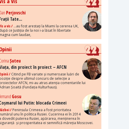
Vis a Vis
Dan
Perjovschi
Frații Tate...
Vis a vis /
...au fost arestați la Miami la cererea UK,
după ce Justiția de la noi i-a lăsat în libertate
magna cum laudae,
Opinii
Corina
Șuteu
Viața, din proiect în proiect – AFCN
Opinii /
Citind pe FB variate și numeroase luări de
poziție despre ultimul concurs de selecție a
proiectelor AFCN, mi-au atras atenția comentariile lui
Adrian Șoaită (Fundația Kulturhaus).
Armand
Gosu
Coșmarul lui Putin: blocada Crimeei
Război /
Peninsula Crimeea a fost prioritatea
numărul unu în politica Rusiei. Cucerirea ei în 2014
a dovedit puterea Rusiei, apărarea, menținerea în
siguranță și prosperitatea ei semnifică măreția Moscovei.