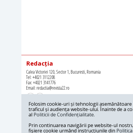
Redacția
Calea Victoriei 120, Sector 1, Bucuresti, Romania
Tel: +4021 3112208
Fax: +4021 3141776
Email: redactia@revista22.ro
Folosim cookie-uri și tehnologii asemănătoare p
traficul și audiența website-ului. Înainte de a c
al
Politicii de Confidențialitate
.
Revista 22 este editata de
Grupul pentru Dialog Social
Prin continuarea navigării pe website-ul nostru c
fișiere cookie urmând instrucțiunile din
Politic