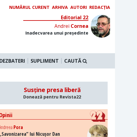
NUMĂRUL CURENT
ARHIVA
AUTORI
REDACȚIA
Editorial 22
Andrei
Cornea
Inadecvarea unui președinte
DEZBATERI
SUPLIMENT
CAUTĂ
Susține presa liberă
Donează pentru Revista22
Opinii
Andreea
Pora
„Savonizarea” lui Nicușor Dan