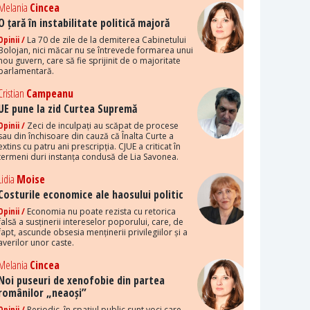
Melania
Cincea
O țară în instabilitate politică majoră
Opinii /
La 70 de zile de la demiterea Cabinetului
Bolojan, nici măcar nu se întrevede formarea unui
nou guvern, care să fie sprijinit de o majoritate
parlamentară.
Cristian
Campeanu
UE pune la zid Curtea Supremă
Opinii /
Zeci de inculpați au scăpat de procese
sau din închisoare din cauză că Înalta Curte a
extins cu patru ani prescripția. CJUE a criticat în
termeni duri instanța condusă de Lia Savonea.
Lidia
Moise
Costurile economice ale haosului politic
Opinii /
Economia nu poate rezista cu retorica
falsă a susținerii intereselor poporului, care, de
fapt, ascunde obsesia menținerii privilegiilor și a
averilor unor caste.
Melania
Cincea
Noi puseuri de xenofobie din partea
românilor „neaoși”
Opinii /
Periodic, în spațiul public sunt voci care