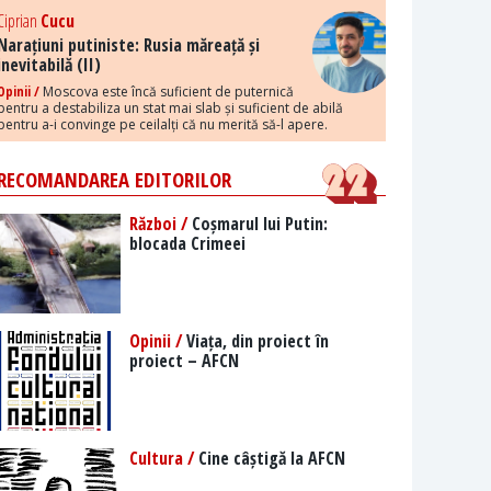
Ciprian
Cucu
Narațiuni putiniste: Rusia măreață și
inevitabilă (II)
Opinii /
Moscova este încă suficient de puternică
pentru a destabiliza un stat mai slab și suficient de abilă
pentru a-i convinge pe ceilalți că nu merită să-l apere.
RECOMANDAREA EDITORILOR
Război /
Coșmarul lui Putin:
blocada Crimeei
Opinii /
Viața, din proiect în
proiect – AFCN
Cultura /
Cine câștigă la AFCN