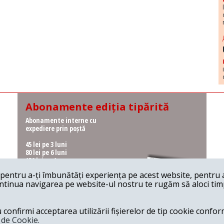
Abonamente ediția tipărită
Abonamente interne cu
expediere prin poștă
45 lei pe 3 luni
80 lei pe 6 luni
150 lei pe 1 an
entru a-ți îmbunătăți experiența pe acest website, pentru a-
Abonamente interne cu
ontinua navigarea pe website-ul nostru te rugăm să aloci timpu
ridicare de la redacție
36 lei pe 3 luni
62 lei pe 6 luni
onfirmi acceptarea utilizării fișierelor de tip cookie conform
115 lei pe 1 an
a de Cookie.