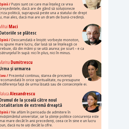
Opinii /
Puțini sunt cei care mai înțeleg ce vrea
președintele, dacă are de gând să soluționeze
criza politică, suprapusă peste una a statului de drept
și, mai ales, dacă mai are un dram de bună-credință.
Mihai
Maci
Datoriile se plătesc
Opinii /
Deocamdată e liniștit: vorbește monoton,
nu spune mare lucru, dar lasă să se înțeleagă ce
trebuie, dă din mâini și se uită aiurea; pe scurt – e ca
pătrunjelul în supă: nici în plus, nici în minus.
Marina
Dumitrescu
Urma și urmarea
Eseu /
Prezentul continuu, starea de prezență
recomandată în orice spiritualitate, nu presupune
indiferența față de urma lăsată sau de consecințele ei.
Raluca
Alexandrescu
Drumul de la școală către noul
totalitarism de extremă dreaptă
Opinii /
Ne aflăm în perioada de admitere în
învățământul universitar, iar la științe politice concurența este
mai mare decât în anii precedenți, ceea ce în sine e un lucru
bun, dacă nu te uiți decât la cifre.