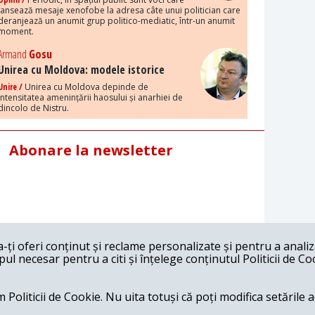
lansează mesaje xenofobe la adresa câte unui politician care
deranjează un anumit grup politico-mediatic, într-un anumit
moment.
Armand
Gosu
Unirea cu Moldova: modele istorice
Unire /
Unirea cu Moldova depinde de
intensitatea amenințării haosului și anarhiei de
dincolo de Nistru.
Abonare la newsletter
ți oferi conținut și reclame personalizate și pentru a anali
l necesar pentru a citi și înțelege conținutul Politicii de Co
 Politicii de Cookie. Nu uita totuși că poți modifica setările 