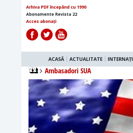
Arhiva PDF începând cu 1990
Abonamente Revista 22
Acces abonați
ACASĂ
ACTUALITATE
INTERNAȚ
Ambasadori SUA