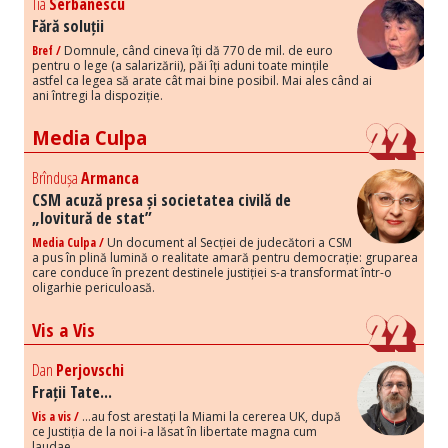
Tia
Serbanescu
Fără soluții
Bref /
Domnule, când cineva îți dă 770 de mil. de euro
pentru o lege (a salarizării), păi îți aduni toate mințile
astfel ca legea să arate cât mai bine posibil. Mai ales când ai
ani întregi la dispoziție.
Media Culpa
Brîndușa
Armanca
CSM acuză presa și societatea civilă de
„lovitură de stat”
Media Culpa /
Un document al Secției de judecători a CSM
a pus în plină lumină o realitate amară pentru democrație: gruparea
care conduce în prezent destinele justiției s-a transformat într-o
oligarhie periculoasă.
Vis a Vis
Dan
Perjovschi
Frații Tate...
Vis a vis /
...au fost arestați la Miami la cererea UK, după
ce Justiția de la noi i-a lăsat în libertate magna cum
laudae,