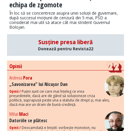
echipa de zgomote
În loc să se concentreze asupra unei soluții de guvernare,
după succesul moțiunii de cenzură din 5 mai, PSD a
considerat mai util să atace cât mai strident Guvernul
Bolojan.
Susține presa liberă
Donează pentru Revista22
Opinii
Andreea
Pora
„Savonizarea” lui Nicușor Dan
Opinii /
Puțini sunt cei care mai înțeleg ce vrea
președintele, dacă are de gând să soluționeze criza
politică, suprapusă peste una a statului de drept și, mai ales,
dacă mai are un dram de bună-credință.
Mihai
Maci
Datoriile se plătesc
Opinii /
Deocamdată e liniștit: vorbește monoton, nu