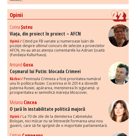
Opinii
Corina
Șuteu
Viața, din proiect în proiect – AFCN
Opinii /
Citind pe FB variate și numeroase luări de
poziție despre ultimul concurs de selecție a proiectelor
AFCN, mi-au atras atenția comentariile lui Adrian Șoaită
(Fundația Kulturhaus).
Armand
Gosu
Coșmarul lui Putin: blocada Crimeei
Război /
Peninsula Crimeea a fost prioritatea numărul
unu în politica Rusiei. Cucerirea ei în 2014 a dovedit
puterea Rusiei, apărarea, menținerea în siguranță și
prosperitatea ei semnifică măreția Moscovei.
Melania
Cincea
O țară în instabilitate politică majoră
Opinii /
La 70 de zile de la demiterea Cabinetului
Bolojan, nici măcar nu se întrevede formarea unui nou
guvern, care să fie sprijinit de o majoritate parlamentară.
Cristian
Campeanu