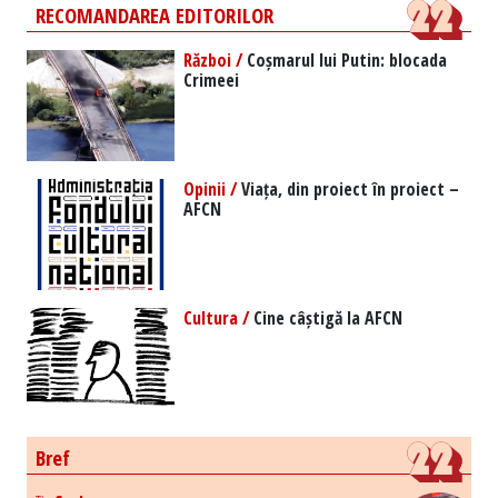
RECOMANDAREA EDITORILOR
Război /
Coșmarul lui Putin: blocada
Crimeei
Opinii /
Viața, din proiect în proiect –
AFCN
Cultura /
Cine câștigă la AFCN
Bref