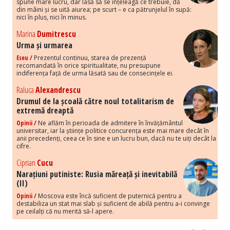
spune mare lucru, dar lasă să se înțeleagă ce trebuie, dă
din mâini și se uită aiurea; pe scurt – e ca pătrunjelul în supă:
nici în plus, nici în minus.
Marina
Dumitrescu
Urma și urmarea
Eseu /
Prezentul continuu, starea de prezență
recomandată în orice spiritualitate, nu presupune
indiferența față de urma lăsată sau de consecințele ei.
Raluca
Alexandrescu
Drumul de la școală către noul totalitarism de
extremă dreaptă
Opinii /
Ne aflăm în perioada de admitere în învățământul
universitar, iar la științe politice concurența este mai mare decât în
anii precedenți, ceea ce în sine e un lucru bun, dacă nu te uiți decât la
cifre.
Ciprian
Cucu
Narațiuni putiniste: Rusia măreață și inevitabilă
(II)
Opinii /
Moscova este încă suficient de puternică pentru a
destabiliza un stat mai slab și suficient de abilă pentru a-i convinge
pe ceilalți că nu merită să-l apere.