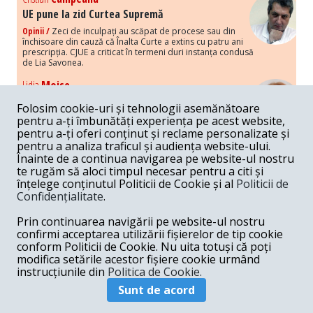
UE pune la zid Curtea Supremă
Opinii /
Zeci de inculpați au scăpat de procese sau din
închisoare din cauză că Înalta Curte a extins cu patru ani
prescripția. CJUE a criticat în termeni duri instanța condusă
de Lia Savonea.
Lidia
Moise
Costurile economice ale haosului politic
Folosim cookie-uri și tehnologii asemănătoare
Opinii /
Economia nu poate rezista cu retorica falsă a
pentru a-ți îmbunătăți experiența pe acest website,
susținerii intereselor poporului, care, de fapt, ascunde
pentru a-ți oferi conținut și reclame personalizate și
obsesia menținerii privilegiilor și a averilor unor caste.
pentru a analiza traficul și audiența website-ului.
Înainte de a continua navigarea pe website-ul nostru
Melania
Cincea
te rugăm să aloci timpul necesar pentru a citi și
Noi puseuri de xenofobie din partea românilor
înțelege conținutul Politicii de Cookie și al
Politicii de
„neaoși”
Confidențialitate
.
Opinii /
Periodic, în spațiul public sunt voci care lansează
mesaje xenofobe la adresa câte unui politician care deranjează un
Prin continuarea navigării pe website-ul nostru
anumit grup politico-mediatic, într-un anumit moment.
confirmi acceptarea utilizării fișierelor de tip cookie
conform Politicii de Cookie. Nu uita totuși că poți
Armand
Gosu
modifica setările acestor fișiere cookie urmând
Unirea cu Moldova: modele istorice
instrucțiunile din
Politica de Cookie.
Unire /
Unirea cu Moldova depinde de intensitatea
Sunt de acord
amenințării haosului și anarhiei de dincolo de Nistru.