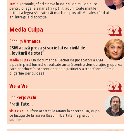
Bref /
Domnule, când cineva îți dă 770 de mil. de euro
pentru o lege (a salarizării), păi îți aduni toate mințile
astfel ca legea să arate cât mai bine posibil. Mai ales când ai
ani întregi la dispoziție.
Media Culpa
Brîndușa
Armanca
CSM acuză presa și societatea civilă de
„lovitură de stat”
Media Culpa /
Un document al Secției de judecători a CSM
a pus în plină lumină o realitate amară pentru democrație: gruparea
care conduce în prezent destinele justiției s-a transformat într-o
oligarhie periculoasă.
Vis a Vis
Dan
Perjovschi
Frații Tate...
Vis a vis /
...au fost arestați la Miami la cererea UK, după
ce Justiția de la noi i-a lăsat în libertate magna cum
laudae,