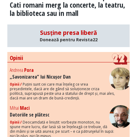
Cati romani merg la concerte, la teatru,
la biblioteca sau in mall
Susține presa liberă
Donează pentru Revista22
Opinii
Andreea
Pora
„Savonizarea” lui Nicușor Dan
Opinii /
Puțini sunt cei care mai înțeleg ce vrea
președintele, dacă are de gând să soluționeze criza
politică, suprapusă peste una a statului de drept și, mai ales,
dacă mai are un dram de bună-credință.
Mihai
Maci
Datoriile se plătesc
Opinii /
Deocamdată e liniștit: vorbește monoton, nu
spune mare lucru, dar lasă să se înțeleagă ce trebuie, dă
din mâini și se uită aiurea; pe scurt – e ca pătrunjelul în supă:
nici în plus, nici în minus.