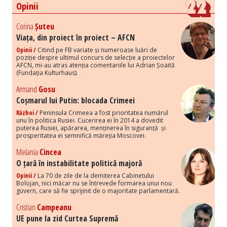
Opinii
Corina
Șuteu
Viața, din proiect în proiect – AFCN
Opinii /
Citind pe FB variate și numeroase luări de
poziție despre ultimul concurs de selecție a proiectelor
AFCN, mi-au atras atenția comentariile lui Adrian Șoaită
(Fundația Kulturhaus).
Armand
Gosu
Coșmarul lui Putin: blocada Crimeei
Război /
Peninsula Crimeea a fost prioritatea numărul
unu în politica Rusiei. Cucerirea ei în 2014 a dovedit
puterea Rusiei, apărarea, menținerea în siguranță și
prosperitatea ei semnifică măreția Moscovei.
Melania
Cincea
O țară în instabilitate politică majoră
Opinii /
La 70 de zile de la demiterea Cabinetului
Bolojan, nici măcar nu se întrevede formarea unui nou
guvern, care să fie sprijinit de o majoritate parlamentară.
Cristian
Campeanu
UE pune la zid Curtea Supremă