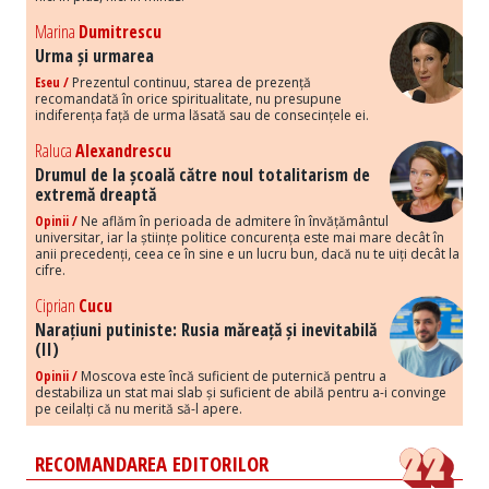
Marina
Dumitrescu
Urma și urmarea
Eseu /
Prezentul continuu, starea de prezență
recomandată în orice spiritualitate, nu presupune
indiferența față de urma lăsată sau de consecințele ei.
Raluca
Alexandrescu
Drumul de la școală către noul totalitarism de
extremă dreaptă
Opinii /
Ne aflăm în perioada de admitere în învățământul
universitar, iar la științe politice concurența este mai mare decât în
anii precedenți, ceea ce în sine e un lucru bun, dacă nu te uiți decât la
cifre.
Ciprian
Cucu
Narațiuni putiniste: Rusia măreață și inevitabilă
(II)
Opinii /
Moscova este încă suficient de puternică pentru a
destabiliza un stat mai slab și suficient de abilă pentru a-i convinge
pe ceilalți că nu merită să-l apere.
RECOMANDAREA EDITORILOR