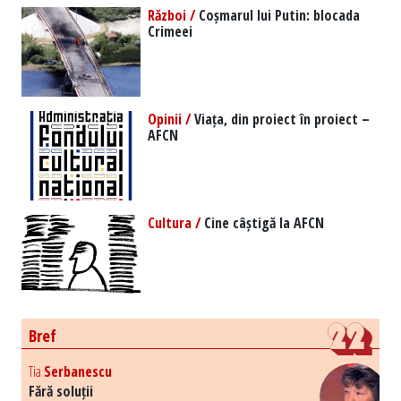
Război /
Coșmarul lui Putin: blocada
Crimeei
Opinii /
Viața, din proiect în proiect –
AFCN
Cultura /
Cine câștigă la AFCN
Bref
Tia
Serbanescu
Fără soluții