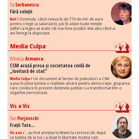
Tia
Serbanescu
Fără soluții
Bref /
Domnule, când cineva îți dă 770 de mil. de euro
pentru o lege (a salarizării), păi îți aduni toate mințile
astfel ca legea să arate cât mai bine posibil. Mai ales când ai
ani întregi la dispoziție.
Media Culpa
Brîndușa
Armanca
CSM acuză presa și societatea civilă de
„lovitură de stat”
Media Culpa /
Un document al Secției de judecători a CSM
a pus în plină lumină o realitate amară pentru democrație: gruparea
care conduce în prezent destinele justiției s-a transformat într-o
oligarhie periculoasă.
Vis a Vis
Dan
Perjovschi
Frații Tate...
Vis a vis /
...au fost arestați la Miami la cererea UK, după
ce Justiția de la noi i-a lăsat în libertate magna cum