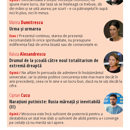
spune mare lucru, dar lasă să se înțeleagă ce trebuie, dă
din mâini și se uită aiurea; pe scurt – e ca pătrunjelul în supă:
nici în plus, nici în minus.
Marina
Dumitrescu
Urma și urmarea
Eseu /
Prezentul continuu, starea de prezență
recomandată în orice spiritualitate, nu presupune
indiferența față de urma lăsată sau de consecințele ei.
Raluca
Alexandrescu
Drumul de la școală către noul totalitarism de
extremă dreaptă
Opinii /
Ne aflăm în perioada de admitere în învățământul
universitar, iar la științe politice concurența este mai mare decât în
anii precedenți, ceea ce în sine e un lucru bun, dacă nu te uiți decât la
cifre.
Ciprian
Cucu
Narațiuni putiniste: Rusia măreață și inevitabilă
(II)
Opinii /
Moscova este încă suficient de puternică pentru a
destabiliza un stat mai slab și suficient de abilă pentru a-i convinge
pe ceilalți că nu merită să-l apere.