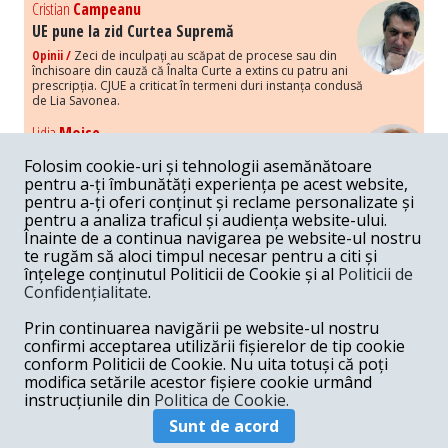
Cristian
Campeanu
UE pune la zid Curtea Supremă
Opinii /
Zeci de inculpați au scăpat de procese sau din
închisoare din cauză că Înalta Curte a extins cu patru ani
prescripția. CJUE a criticat în termeni duri instanța condusă
de Lia Savonea.
Lidia
Moise
Costurile economice ale haosului politic
Folosim cookie-uri și tehnologii asemănătoare
Opinii /
Economia nu poate rezista cu retorica falsă a
pentru a-ți îmbunătăți experiența pe acest website,
susținerii intereselor poporului, care, de fapt, ascunde
pentru a-ți oferi conținut și reclame personalizate și
obsesia menținerii privilegiilor și a averilor unor caste.
pentru a analiza traficul și audiența website-ului.
Înainte de a continua navigarea pe website-ul nostru
Melania
Cincea
te rugăm să aloci timpul necesar pentru a citi și
Noi puseuri de xenofobie din partea românilor
înțelege conținutul Politicii de Cookie și al
Politicii de
„neaoși”
Confidențialitate
.
Opinii /
Periodic, în spațiul public sunt voci care lansează
mesaje xenofobe la adresa câte unui politician care deranjează un
Prin continuarea navigării pe website-ul nostru
anumit grup politico-mediatic, într-un anumit moment.
confirmi acceptarea utilizării fișierelor de tip cookie
conform Politicii de Cookie. Nu uita totuși că poți
Armand
Gosu
modifica setările acestor fișiere cookie urmând
Unirea cu Moldova: modele istorice
instrucțiunile din
Politica de Cookie.
Unire /
Unirea cu Moldova depinde de intensitatea
Sunt de acord
amenințării haosului și anarhiei de dincolo de Nistru.