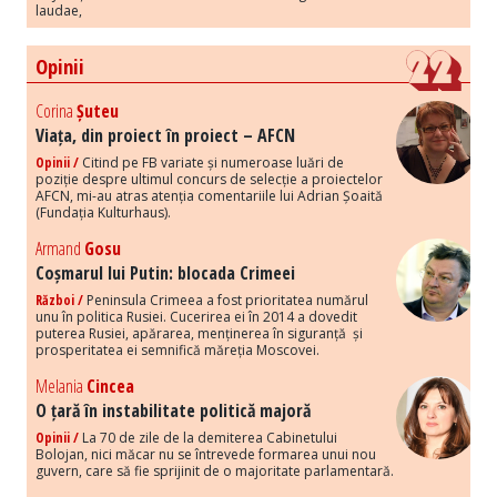
laudae,
Opinii
Corina
Șuteu
Viața, din proiect în proiect – AFCN
Opinii /
Citind pe FB variate și numeroase luări de
poziție despre ultimul concurs de selecție a proiectelor
AFCN, mi-au atras atenția comentariile lui Adrian Șoaită
(Fundația Kulturhaus).
Armand
Gosu
Coșmarul lui Putin: blocada Crimeei
Război /
Peninsula Crimeea a fost prioritatea numărul
unu în politica Rusiei. Cucerirea ei în 2014 a dovedit
puterea Rusiei, apărarea, menținerea în siguranță și
prosperitatea ei semnifică măreția Moscovei.
Melania
Cincea
O țară în instabilitate politică majoră
Opinii /
La 70 de zile de la demiterea Cabinetului
Bolojan, nici măcar nu se întrevede formarea unui nou
guvern, care să fie sprijinit de o majoritate parlamentară.