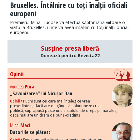
Bruxelles. Întâlnire cu toți înalții oficiali
europeni
Premierul Mihai Tudose va efectua săptămâna viitoare o
vizită la Bruxelles, unde va avea întâlniri cu toți înalții oficiali
europeni.
Susține presa liberă
Donează pentru Revista22
Opinii
Andreea
Pora
„Savonizarea” lui Nicușor Dan
Opinii /
Puțini sunt cei care mai înțeleg ce vrea
președintele, dacă are de gând să soluționeze criza
politică, suprapusă peste una a statului de drept și, mai ales,
dacă mai are un dram de bună-credință.
Mihai
Maci
Datoriile se plătesc
Opinii /
Deocamdată e liniștit: vorbește monoton, nu