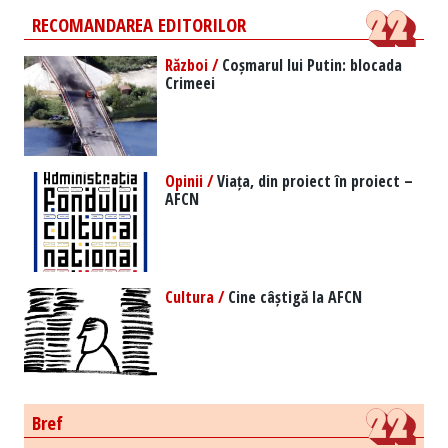
RECOMANDAREA EDITORILOR
Război /
Coșmarul lui Putin: blocada
Crimeei
Opinii /
Viața, din proiect în proiect –
AFCN
Cultura /
Cine câștigă la AFCN
Bref