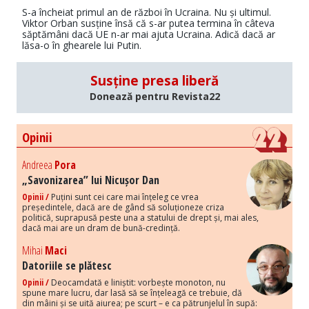
S-a încheiat primul an de război în Ucraina. Nu și ultimul.
Viktor Orban susține însă că s-ar putea termina în câteva
săptămâni dacă UE n-ar mai ajuta Ucraina. Adică dacă ar
lăsa-o în ghearele lui Putin.
Susține presa liberă
Donează pentru Revista22
Opinii
Andreea
Pora
„Savonizarea” lui Nicușor Dan
Opinii /
Puțini sunt cei care mai înțeleg ce vrea
președintele, dacă are de gând să soluționeze criza
politică, suprapusă peste una a statului de drept și, mai ales,
dacă mai are un dram de bună-credință.
Mihai
Maci
Datoriile se plătesc
Opinii /
Deocamdată e liniștit: vorbește monoton, nu
spune mare lucru, dar lasă să se înțeleagă ce trebuie, dă
din mâini și se uită aiurea; pe scurt – e ca pătrunjelul în supă: