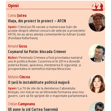
Opinii
Corina
Șuteu
Viața, din proiect în proiect – AFCN
Opinii /
Citind pe FB variate și numeroase luări de
poziție despre ultimul concurs de selecție a proiectelor
AFCN, mi-au atras atenția comentariile lui Adrian Șoaită
(Fundația Kulturhaus).
Armand
Gosu
Coșmarul lui Putin: blocada Crimeei
Război /
Peninsula Crimeea a fost prioritatea numărul
unu în politica Rusiei. Cucerirea ei în 2014 a dovedit
puterea Rusiei, apărarea, menținerea în siguranță și
prosperitatea ei semnifică măreția Moscovei.
Melania
Cincea
O țară în instabilitate politică majoră
Opinii /
La 70 de zile de la demiterea Cabinetului
Bolojan, nici măcar nu se întrevede formarea unui nou
guvern, care să fie sprijinit de o majoritate parlamentară.
Cristian
Campeanu
UE pune la zid Curtea Supremă