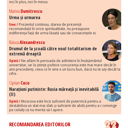
nici în plus, nici în minus.
Marina
Dumitrescu
Urma și urmarea
Eseu /
Prezentul continuu, starea de prezență
recomandată în orice spiritualitate, nu presupune
indiferența față de urma lăsată sau de consecințele ei.
Raluca
Alexandrescu
Drumul de la școală către noul totalitarism de
extremă dreaptă
Opinii /
Ne aflăm în perioada de admitere în învățământul
universitar, iar la științe politice concurența este mai mare decât în
anii precedenți, ceea ce în sine e un lucru bun, dacă nu te uiți decât la
cifre.
Ciprian
Cucu
Narațiuni putiniste: Rusia măreață și inevitabilă
(II)
Opinii /
Moscova este încă suficient de puternică pentru a
destabiliza un stat mai slab și suficient de abilă pentru a-i convinge
pe ceilalți că nu merită să-l apere.
RECOMANDAREA EDITORILOR