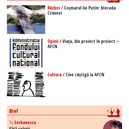
Război /
Coșmarul lui Putin: blocada
Crimeei
Opinii /
Viața, din proiect în proiect –
AFCN
Cultura /
Cine câștigă la AFCN
Bref
Tia
Serbanescu
Fără soluții