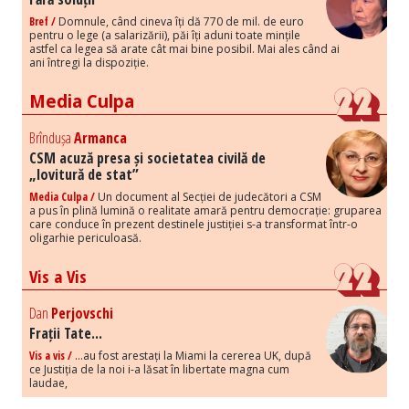
Bref /
Domnule, când cineva îți dă 770 de mil. de euro
pentru o lege (a salarizării), păi îți aduni toate mințile
astfel ca legea să arate cât mai bine posibil. Mai ales când ai
ani întregi la dispoziție.
Media Culpa
Brîndușa
Armanca
CSM acuză presa și societatea civilă de
„lovitură de stat”
Media Culpa /
Un document al Secției de judecători a CSM
a pus în plină lumină o realitate amară pentru democrație: gruparea
care conduce în prezent destinele justiției s-a transformat într-o
oligarhie periculoasă.
Vis a Vis
Dan
Perjovschi
Frații Tate...
Vis a vis /
...au fost arestați la Miami la cererea UK, după
ce Justiția de la noi i-a lăsat în libertate magna cum
laudae,