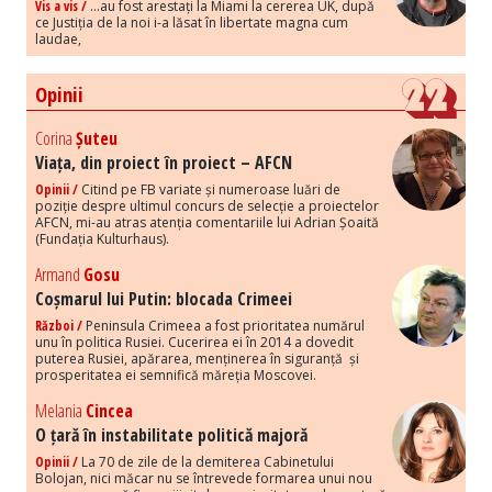
Vis a vis /
...au fost arestați la Miami la cererea UK, după
ce Justiția de la noi i-a lăsat în libertate magna cum
laudae,
Opinii
Corina
Șuteu
Viața, din proiect în proiect – AFCN
Opinii /
Citind pe FB variate și numeroase luări de
poziție despre ultimul concurs de selecție a proiectelor
AFCN, mi-au atras atenția comentariile lui Adrian Șoaită
(Fundația Kulturhaus).
Armand
Gosu
Coșmarul lui Putin: blocada Crimeei
Război /
Peninsula Crimeea a fost prioritatea numărul
unu în politica Rusiei. Cucerirea ei în 2014 a dovedit
puterea Rusiei, apărarea, menținerea în siguranță și
prosperitatea ei semnifică măreția Moscovei.
Melania
Cincea
O țară în instabilitate politică majoră
Opinii /
La 70 de zile de la demiterea Cabinetului
Bolojan, nici măcar nu se întrevede formarea unui nou