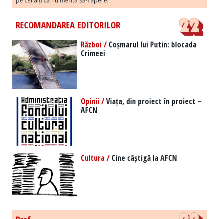
pe ceilalți că nu merită să-l apere.
RECOMANDAREA EDITORILOR
Război /
Coșmarul lui Putin: blocada
Crimeei
Opinii /
Viața, din proiect în proiect –
AFCN
Cultura /
Cine câștigă la AFCN