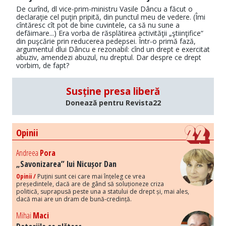
De curînd, dl vice-prim-ministru Vasile Dâncu a făcut o
declaraţie cel puţin pripită, din punctul meu de vedere. (Îmi
cîntăresc cît pot de bine cuvintele, ca să nu sune a
defăimare...) Era vorba de răsplătirea activităţii „ştiinţifice“
din puşcărie prin reducerea pedepsei. Într-o primă fază,
argumentul dlui Dâncu e rezonabil: cînd un drept e exercitat
abuziv, amendezi abuzul, nu dreptul. Dar despre ce drept
vorbim, de fapt?
Susține presa liberă
Donează pentru Revista22
Opinii
Andreea
Pora
„Savonizarea” lui Nicușor Dan
Opinii /
Puțini sunt cei care mai înțeleg ce vrea
președintele, dacă are de gând să soluționeze criza
politică, suprapusă peste una a statului de drept și, mai ales,
dacă mai are un dram de bună-credință.
Mihai
Maci