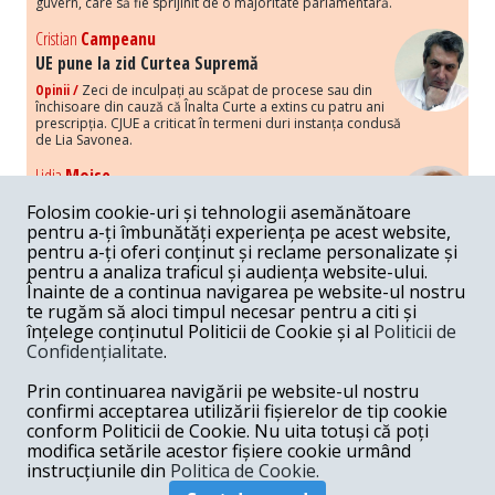
guvern, care să fie sprijinit de o majoritate parlamentară.
Cristian
Campeanu
UE pune la zid Curtea Supremă
Opinii /
Zeci de inculpați au scăpat de procese sau din
închisoare din cauză că Înalta Curte a extins cu patru ani
prescripția. CJUE a criticat în termeni duri instanța condusă
de Lia Savonea.
Lidia
Moise
Costurile economice ale haosului politic
Folosim cookie-uri și tehnologii asemănătoare
Opinii /
Economia nu poate rezista cu retorica falsă a
pentru a-ți îmbunătăți experiența pe acest website,
susținerii intereselor poporului, care, de fapt, ascunde
pentru a-ți oferi conținut și reclame personalizate și
obsesia menținerii privilegiilor și a averilor unor caste.
pentru a analiza traficul și audiența website-ului.
Înainte de a continua navigarea pe website-ul nostru
Melania
Cincea
te rugăm să aloci timpul necesar pentru a citi și
Noi puseuri de xenofobie din partea românilor
înțelege conținutul Politicii de Cookie și al
Politicii de
„neaoși”
Confidențialitate
.
Opinii /
Periodic, în spațiul public sunt voci care lansează
mesaje xenofobe la adresa câte unui politician care deranjează un
Prin continuarea navigării pe website-ul nostru
anumit grup politico-mediatic, într-un anumit moment.
confirmi acceptarea utilizării fișierelor de tip cookie
conform Politicii de Cookie. Nu uita totuși că poți
Armand
Gosu
modifica setările acestor fișiere cookie urmând
Unirea cu Moldova: modele istorice
instrucțiunile din
Politica de Cookie.
Unire /
Unirea cu Moldova depinde de intensitatea