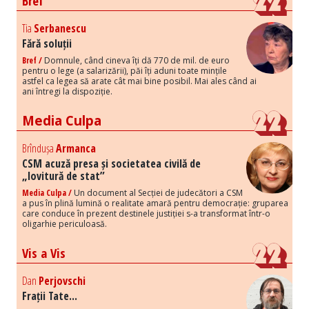
Bref
Tia
Serbanescu
Fără soluții
Bref /
Domnule, când cineva îți dă 770 de mil. de euro
pentru o lege (a salarizării), păi îți aduni toate mințile
astfel ca legea să arate cât mai bine posibil. Mai ales când ai
ani întregi la dispoziție.
Media Culpa
Brîndușa
Armanca
CSM acuză presa și societatea civilă de
„lovitură de stat”
Media Culpa /
Un document al Secției de judecători a CSM
a pus în plină lumină o realitate amară pentru democrație: gruparea
care conduce în prezent destinele justiției s-a transformat într-o
oligarhie periculoasă.
Vis a Vis
Dan
Perjovschi
Frații Tate...