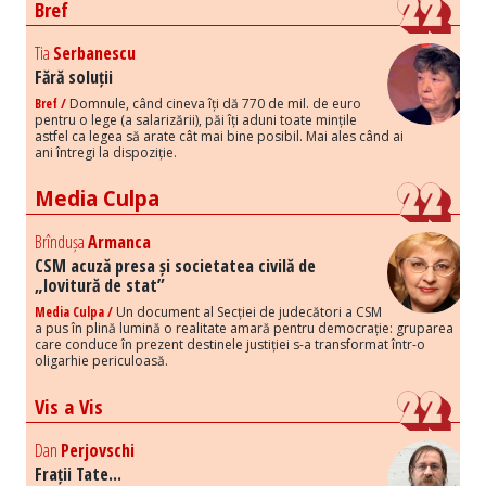
Bref
Tia
Serbanescu
Fără soluții
Bref /
Domnule, când cineva îți dă 770 de mil. de euro
pentru o lege (a salarizării), păi îți aduni toate mințile
astfel ca legea să arate cât mai bine posibil. Mai ales când ai
ani întregi la dispoziție.
Media Culpa
Brîndușa
Armanca
CSM acuză presa și societatea civilă de
„lovitură de stat”
Media Culpa /
Un document al Secției de judecători a CSM
a pus în plină lumină o realitate amară pentru democrație: gruparea
care conduce în prezent destinele justiției s-a transformat într-o
oligarhie periculoasă.
Vis a Vis
Dan
Perjovschi
Frații Tate...