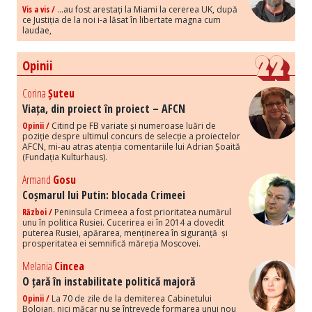
Vis a vis /
...au fost arestați la Miami la cererea UK, după
ce Justiția de la noi i-a lăsat în libertate magna cum
laudae,
Opinii
Corina
Șuteu
Viața, din proiect în proiect – AFCN
Opinii /
Citind pe FB variate și numeroase luări de
poziție despre ultimul concurs de selecție a proiectelor
AFCN, mi-au atras atenția comentariile lui Adrian Șoaită
(Fundația Kulturhaus).
Armand
Gosu
Coșmarul lui Putin: blocada Crimeei
Război /
Peninsula Crimeea a fost prioritatea numărul
unu în politica Rusiei. Cucerirea ei în 2014 a dovedit
puterea Rusiei, apărarea, menținerea în siguranță și
prosperitatea ei semnifică măreția Moscovei.
Melania
Cincea
O țară în instabilitate politică majoră
Opinii /
La 70 de zile de la demiterea Cabinetului
Bolojan, nici măcar nu se întrevede formarea unui nou