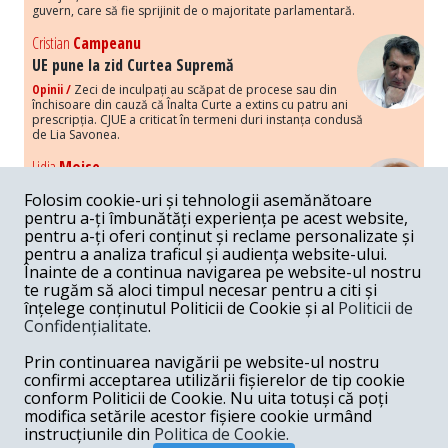
guvern, care să fie sprijinit de o majoritate parlamentară.
Cristian
Campeanu
UE pune la zid Curtea Supremă
Opinii /
Zeci de inculpați au scăpat de procese sau din
închisoare din cauză că Înalta Curte a extins cu patru ani
prescripția. CJUE a criticat în termeni duri instanța condusă
de Lia Savonea.
Lidia
Moise
Costurile economice ale haosului politic
Folosim cookie-uri și tehnologii asemănătoare
Opinii /
Economia nu poate rezista cu retorica falsă a
pentru a-ți îmbunătăți experiența pe acest website,
susținerii intereselor poporului, care, de fapt, ascunde
pentru a-ți oferi conținut și reclame personalizate și
obsesia menținerii privilegiilor și a averilor unor caste.
pentru a analiza traficul și audiența website-ului.
Înainte de a continua navigarea pe website-ul nostru
Melania
Cincea
te rugăm să aloci timpul necesar pentru a citi și
Noi puseuri de xenofobie din partea românilor
înțelege conținutul Politicii de Cookie și al
Politicii de
„neaoși”
Confidențialitate
.
Opinii /
Periodic, în spațiul public sunt voci care lansează
mesaje xenofobe la adresa câte unui politician care deranjează un
Prin continuarea navigării pe website-ul nostru
anumit grup politico-mediatic, într-un anumit moment.
confirmi acceptarea utilizării fișierelor de tip cookie
conform Politicii de Cookie. Nu uita totuși că poți
Armand
Gosu
modifica setările acestor fișiere cookie urmând
Unirea cu Moldova: modele istorice
instrucțiunile din
Politica de Cookie.