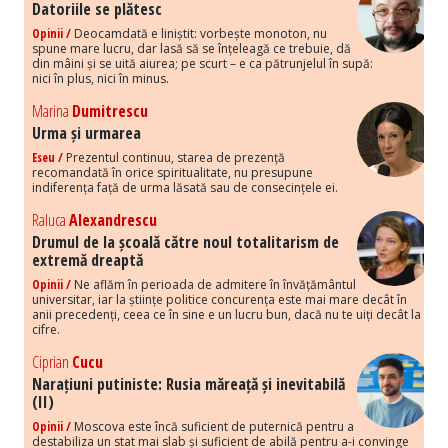
Datoriile se plătesc
Opinii /
Deocamdată e liniștit: vorbește monoton, nu
spune mare lucru, dar lasă să se înțeleagă ce trebuie, dă
din mâini și se uită aiurea; pe scurt – e ca pătrunjelul în supă:
nici în plus, nici în minus.
Marina
Dumitrescu
Urma și urmarea
Eseu /
Prezentul continuu, starea de prezență
recomandată în orice spiritualitate, nu presupune
indiferența față de urma lăsată sau de consecințele ei.
Raluca
Alexandrescu
Drumul de la școală către noul totalitarism de
extremă dreaptă
Opinii /
Ne aflăm în perioada de admitere în învățământul
universitar, iar la științe politice concurența este mai mare decât în
anii precedenți, ceea ce în sine e un lucru bun, dacă nu te uiți decât la
cifre.
Ciprian
Cucu
Narațiuni putiniste: Rusia măreață și inevitabilă
(II)
Opinii /
Moscova este încă suficient de puternică pentru a
destabiliza un stat mai slab și suficient de abilă pentru a-i convinge