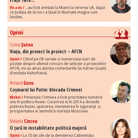
Frații Tate...
Vis a vis /
...au fost arestați la Miami la cererea UK, după
ce Justiția de la noi i-a lăsat în libertate magna cum
laudae,
Opinii
Corina
Șuteu
Viața, din proiect în proiect – AFCN
Opinii /
Citind pe FB variate și numeroase luări de
poziție despre ultimul concurs de selecție a proiectelor
AFCN, mi-au atras atenția comentariile lui Adrian Șoaită
(Fundația Kulturhaus).
Armand
Gosu
Coșmarul lui Putin: blocada Crimeei
Război /
Peninsula Crimeea a fost prioritatea numărul
unu în politica Rusiei. Cucerirea ei în 2014 a dovedit
puterea Rusiei, apărarea, menținerea în siguranță și
prosperitatea ei semnifică măreția Moscovei.
Melania
Cincea
O țară în instabilitate politică majoră
Opinii /
La 70 de zile de la demiterea Cabinetului