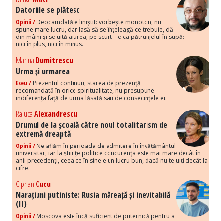
Datoriile se plătesc
Opinii /
Deocamdată e liniștit: vorbește monoton, nu
spune mare lucru, dar lasă să se înțeleagă ce trebuie, dă
din mâini și se uită aiurea; pe scurt – e ca pătrunjelul în supă:
nici în plus, nici în minus.
Marina
Dumitrescu
Urma și urmarea
Eseu /
Prezentul continuu, starea de prezență
recomandată în orice spiritualitate, nu presupune
indiferența față de urma lăsată sau de consecințele ei.
Raluca
Alexandrescu
Drumul de la școală către noul totalitarism de
extremă dreaptă
Opinii /
Ne aflăm în perioada de admitere în învățământul
universitar, iar la științe politice concurența este mai mare decât în
anii precedenți, ceea ce în sine e un lucru bun, dacă nu te uiți decât la
cifre.
Ciprian
Cucu
Narațiuni putiniste: Rusia măreață și inevitabilă
(II)
Opinii /
Moscova este încă suficient de puternică pentru a