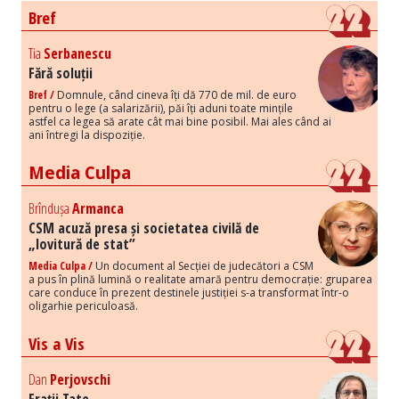
Bref
Tia
Serbanescu
Fără soluții
Bref /
Domnule, când cineva îți dă 770 de mil. de euro
pentru o lege (a salarizării), păi îți aduni toate mințile
astfel ca legea să arate cât mai bine posibil. Mai ales când ai
ani întregi la dispoziție.
Media Culpa
Brîndușa
Armanca
CSM acuză presa și societatea civilă de
„lovitură de stat”
Media Culpa /
Un document al Secției de judecători a CSM
a pus în plină lumină o realitate amară pentru democrație: gruparea
care conduce în prezent destinele justiției s-a transformat într-o
oligarhie periculoasă.
Vis a Vis
Dan
Perjovschi