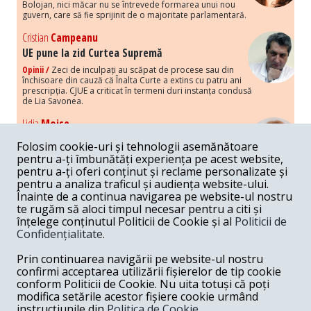
Bolojan, nici măcar nu se întrevede formarea unui nou
guvern, care să fie sprijinit de o majoritate parlamentară.
Cristian
Campeanu
UE pune la zid Curtea Supremă
Opinii /
Zeci de inculpați au scăpat de procese sau din
închisoare din cauză că Înalta Curte a extins cu patru ani
prescripția. CJUE a criticat în termeni duri instanța condusă
de Lia Savonea.
Lidia
Moise
Costurile economice ale haosului politic
Folosim cookie-uri și tehnologii asemănătoare
Opinii /
Economia nu poate rezista cu retorica falsă a
pentru a-ți îmbunătăți experiența pe acest website,
susținerii intereselor poporului, care, de fapt, ascunde
pentru a-ți oferi conținut și reclame personalizate și
obsesia menținerii privilegiilor și a averilor unor caste.
pentru a analiza traficul și audiența website-ului.
Înainte de a continua navigarea pe website-ul nostru
Melania
Cincea
te rugăm să aloci timpul necesar pentru a citi și
Noi puseuri de xenofobie din partea românilor
înțelege conținutul Politicii de Cookie și al
Politicii de
„neaoși”
Confidențialitate
.
Opinii /
Periodic, în spațiul public sunt voci care lansează
mesaje xenofobe la adresa câte unui politician care deranjează un
Prin continuarea navigării pe website-ul nostru
anumit grup politico-mediatic, într-un anumit moment.
confirmi acceptarea utilizării fișierelor de tip cookie
conform Politicii de Cookie. Nu uita totuși că poți
Armand
Gosu
modifica setările acestor fișiere cookie urmând
Unirea cu Moldova: modele istorice
instrucțiunile din
Politica de Cookie.