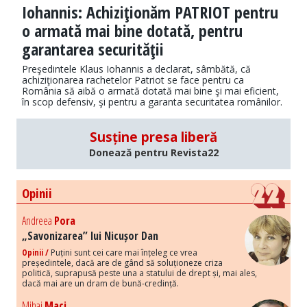
Iohannis: Achiziţionăm PATRIOT pentru
o armată mai bine dotată, pentru
garantarea securităţii
Preşedintele Klaus Iohannis a declarat, sâmbătă, că
achiziţionarea rachetelor Patriot se face pentru ca
România să aibă o armată dotată mai bine şi mai eficient,
în scop defensiv, şi pentru a garanta securitatea românilor.
Susține presa liberă
Donează pentru Revista22
Opinii
Andreea
Pora
„Savonizarea” lui Nicușor Dan
Opinii /
Puțini sunt cei care mai înțeleg ce vrea
președintele, dacă are de gând să soluționeze criza
politică, suprapusă peste una a statului de drept și, mai ales,
dacă mai are un dram de bună-credință.
Mihai
Maci