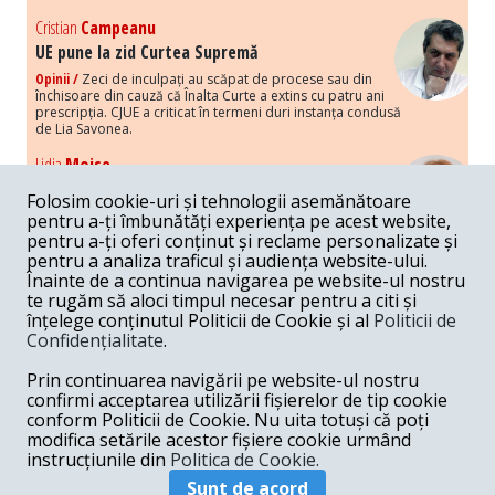
Cristian
Campeanu
UE pune la zid Curtea Supremă
Opinii /
Zeci de inculpați au scăpat de procese sau din
închisoare din cauză că Înalta Curte a extins cu patru ani
prescripția. CJUE a criticat în termeni duri instanța condusă
de Lia Savonea.
Lidia
Moise
Costurile economice ale haosului politic
Folosim cookie-uri și tehnologii asemănătoare
Opinii /
Economia nu poate rezista cu retorica falsă a
pentru a-ți îmbunătăți experiența pe acest website,
susținerii intereselor poporului, care, de fapt, ascunde
pentru a-ți oferi conținut și reclame personalizate și
obsesia menținerii privilegiilor și a averilor unor caste.
pentru a analiza traficul și audiența website-ului.
Înainte de a continua navigarea pe website-ul nostru
Melania
Cincea
te rugăm să aloci timpul necesar pentru a citi și
Noi puseuri de xenofobie din partea românilor
înțelege conținutul Politicii de Cookie și al
Politicii de
„neaoși”
Confidențialitate
.
Opinii /
Periodic, în spațiul public sunt voci care lansează
mesaje xenofobe la adresa câte unui politician care deranjează un
Prin continuarea navigării pe website-ul nostru
anumit grup politico-mediatic, într-un anumit moment.
confirmi acceptarea utilizării fișierelor de tip cookie
conform Politicii de Cookie. Nu uita totuși că poți
Armand
Gosu
modifica setările acestor fișiere cookie urmând
Unirea cu Moldova: modele istorice
instrucțiunile din
Politica de Cookie.
Unire /
Unirea cu Moldova depinde de intensitatea
Sunt de acord
amenințării haosului și anarhiei de dincolo de Nistru.