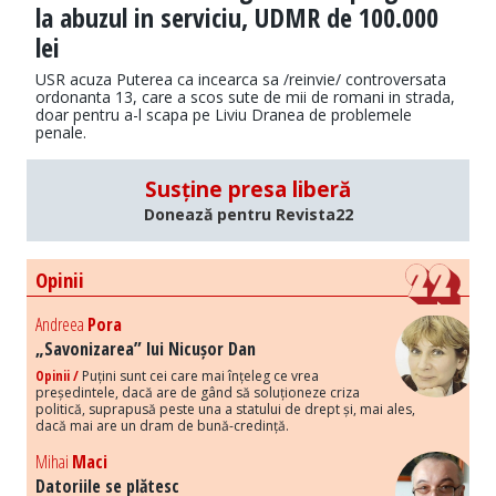
la abuzul in serviciu, UDMR de 100.000
lei
USR acuza Puterea ca incearca sa /reinvie/ controversata
ordonanta 13, care a scos sute de mii de romani in strada,
doar pentru a-l scapa pe Liviu Dranea de problemele
penale.
Susține presa liberă
Donează pentru Revista22
Opinii
Andreea
Pora
„Savonizarea” lui Nicușor Dan
Opinii /
Puțini sunt cei care mai înțeleg ce vrea
președintele, dacă are de gând să soluționeze criza
politică, suprapusă peste una a statului de drept și, mai ales,
dacă mai are un dram de bună-credință.
Mihai
Maci
Datoriile se plătesc