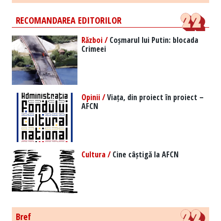
RECOMANDAREA EDITORILOR
Război /
Coșmarul lui Putin: blocada
Crimeei
Opinii /
Viața, din proiect în proiect –
AFCN
Cultura /
Cine câștigă la AFCN
Bref