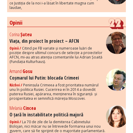
ce Justiția de la noi i-a lăsat în libertate magna cum
laudae,
Opinii
Corina
Șuteu
Viața, din proiect în proiect – AFCN
Opinii /
Citind pe FB variate și numeroase luări de
poziție despre ultimul concurs de selecție a proiectelor
AFCN, mi-au atras atenția comentariile lui Adrian Șoaită
(Fundația Kulturhaus).
Armand
Gosu
Coșmarul lui Putin: blocada Crimeei
Război /
Peninsula Crimeea a fost prioritatea numărul
unu în politica Rusiei. Cucerirea ei în 2014 a dovedit
puterea Rusiei, apărarea, menținerea în siguranță și
prosperitatea ei semnifică măreția Moscovei.
Melania
Cincea
O țară în instabilitate politică majoră
Opinii /
La 70 de zile de la demiterea Cabinetului
Bolojan, nici măcar nu se întrevede formarea unui nou
guvern, care să fie sprijinit de o majoritate parlamentară.