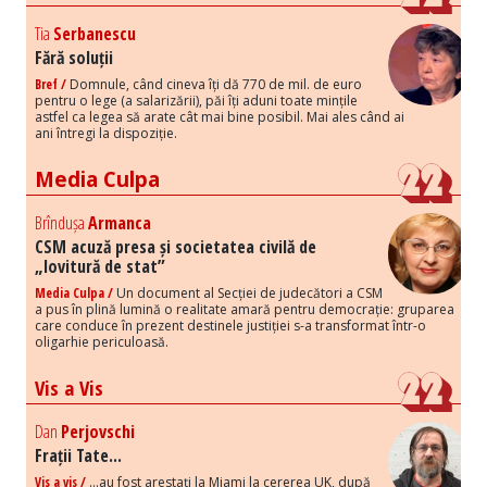
Tia
Serbanescu
Fără soluții
Bref /
Domnule, când cineva îți dă 770 de mil. de euro
pentru o lege (a salarizării), păi îți aduni toate mințile
astfel ca legea să arate cât mai bine posibil. Mai ales când ai
ani întregi la dispoziție.
Media Culpa
Brîndușa
Armanca
CSM acuză presa și societatea civilă de
„lovitură de stat”
Media Culpa /
Un document al Secției de judecători a CSM
a pus în plină lumină o realitate amară pentru democrație: gruparea
care conduce în prezent destinele justiției s-a transformat într-o
oligarhie periculoasă.
Vis a Vis
Dan
Perjovschi
Frații Tate...
Vis a vis /
...au fost arestați la Miami la cererea UK, după