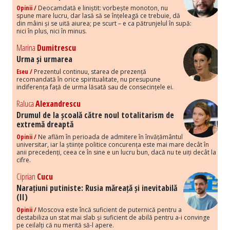
Opinii /
Deocamdată e liniștit: vorbește monoton, nu
spune mare lucru, dar lasă să se înțeleagă ce trebuie, dă
din mâini și se uită aiurea; pe scurt – e ca pătrunjelul în supă:
nici în plus, nici în minus.
Marina
Dumitrescu
Urma și urmarea
Eseu /
Prezentul continuu, starea de prezență
recomandată în orice spiritualitate, nu presupune
indiferența față de urma lăsată sau de consecințele ei.
Raluca
Alexandrescu
Drumul de la școală către noul totalitarism de
extremă dreaptă
Opinii /
Ne aflăm în perioada de admitere în învățământul
universitar, iar la științe politice concurența este mai mare decât în
anii precedenți, ceea ce în sine e un lucru bun, dacă nu te uiți decât la
cifre.
Ciprian
Cucu
Narațiuni putiniste: Rusia măreață și inevitabilă
(II)
Opinii /
Moscova este încă suficient de puternică pentru a
destabiliza un stat mai slab și suficient de abilă pentru a-i convinge
pe ceilalți că nu merită să-l apere.