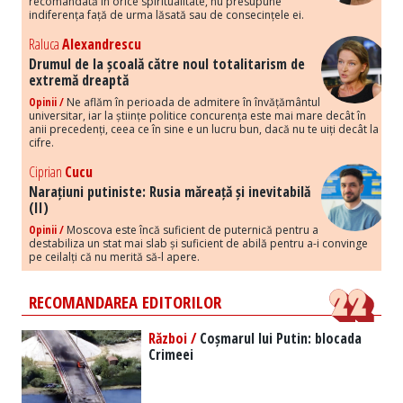
recomandată în orice spiritualitate, nu presupune
indiferența față de urma lăsată sau de consecințele ei.
Raluca
Alexandrescu
Drumul de la școală către noul totalitarism de
extremă dreaptă
Opinii /
Ne aflăm în perioada de admitere în învățământul
universitar, iar la științe politice concurența este mai mare decât în
anii precedenți, ceea ce în sine e un lucru bun, dacă nu te uiți decât la
cifre.
Ciprian
Cucu
Narațiuni putiniste: Rusia măreață și inevitabilă
(II)
Opinii /
Moscova este încă suficient de puternică pentru a
destabiliza un stat mai slab și suficient de abilă pentru a-i convinge
pe ceilalți că nu merită să-l apere.
RECOMANDAREA EDITORILOR
Război /
Coșmarul lui Putin: blocada
Crimeei