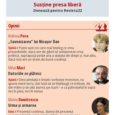
Susține presa liberă
Donează pentru Revista22
Opinii
Andreea
Pora
„Savonizarea” lui Nicușor Dan
Opinii /
Puțini sunt cei care mai înțeleg ce vrea
președintele, dacă are de gând să soluționeze criza
politică, suprapusă peste una a statului de drept și, mai ales,
dacă mai are un dram de bună-credință.
Mihai
Maci
Datoriile se plătesc
Opinii /
Deocamdată e liniștit: vorbește monoton, nu
spune mare lucru, dar lasă să se înțeleagă ce trebuie, dă
din mâini și se uită aiurea; pe scurt – e ca pătrunjelul în supă:
nici în plus, nici în minus.
Marina
Dumitrescu
Urma și urmarea
Eseu /
Prezentul continuu, starea de prezență