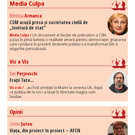
Media Culpa
Brîndușa
Armanca
CSM acuză presa și societatea civilă de
„lovitură de stat”
Media Culpa /
Un document al Secției de judecători a CSM
a pus în plină lumină o realitate amară pentru democrație: gruparea
care conduce în prezent destinele justiției s-a transformat într-o
oligarhie periculoasă.
Vis a Vis
Dan
Perjovschi
Frații Tate...
Vis a vis /
...au fost arestați la Miami la cererea UK, după
ce Justiția de la noi i-a lăsat în libertate magna cum
laudae,
Opinii
Corina
Șuteu
Viața, din proiect în proiect – AFCN