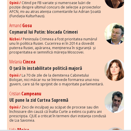
Opinii /
Citind pe FB variate și numeroase luări de
poziție despre ultimul concurs de selecție a proiectelor
AFCN, mi-au atras atenția comentariile lui Adrian Șoaită
(Fundația Kulturhaus).
Armand
Gosu
Coșmarul lui Putin: blocada Crimeei
Război /
Peninsula Crimeea a fost prioritatea numărul
unu în politica Rusiei. Cucerirea ei în 2014 a dovedit
puterea Rusiei, apărarea, menținerea în siguranță și
prosperitatea ei semnifică măreția Moscovei.
Melania
Cincea
O țară în instabilitate politică majoră
Opinii /
La 70 de zile de la demiterea Cabinetului
Bolojan, nici măcar nu se întrevede formarea unui nou
guvern, care să fie sprijinit de o majoritate parlamentară.
Cristian
Campeanu
UE pune la zid Curtea Supremă
Opinii /
Zeci de inculpați au scăpat de procese sau din
închisoare din cauză că Înalta Curte a extins cu patru ani
prescripția. CJUE a criticat în termeni duri instanța condusă
de Lia Savonea.
Lidia
Moise