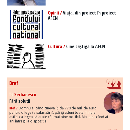
Opinii /
Viața, din proiect în proiect –
AFCN
Cultura /
Cine câștigă la AFCN
Bref
Tia
Serbanescu
Fără soluții
Bref /
Domnule, când cineva îți dă 770 de mil. de euro
pentru o lege (a salarizării), păi îți aduni toate mințile
astfel ca legea să arate cât mai bine posibil. Mai ales când ai
ani întregi la dispoziție.