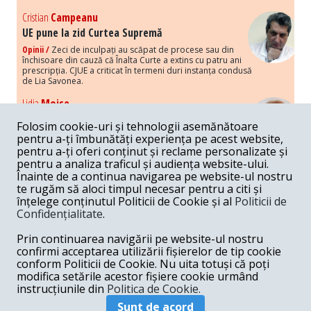
Cristian
Campeanu
UE pune la zid Curtea Supremă
Opinii /
Zeci de inculpați au scăpat de procese sau din
închisoare din cauză că Înalta Curte a extins cu patru ani
prescripția. CJUE a criticat în termeni duri instanța condusă
de Lia Savonea.
Lidia
Moise
Costurile economice ale haosului politic
Folosim cookie-uri și tehnologii asemănătoare
Opinii /
Economia nu poate rezista cu retorica falsă a
pentru a-ți îmbunătăți experiența pe acest website,
susținerii intereselor poporului, care, de fapt, ascunde
pentru a-ți oferi conținut și reclame personalizate și
obsesia menținerii privilegiilor și a averilor unor caste.
pentru a analiza traficul și audiența website-ului.
Înainte de a continua navigarea pe website-ul nostru
Melania
Cincea
te rugăm să aloci timpul necesar pentru a citi și
Noi puseuri de xenofobie din partea românilor
înțelege conținutul Politicii de Cookie și al
Politicii de
„neaoși”
Confidențialitate
.
Opinii /
Periodic, în spațiul public sunt voci care lansează
mesaje xenofobe la adresa câte unui politician care deranjează un
Prin continuarea navigării pe website-ul nostru
anumit grup politico-mediatic, într-un anumit moment.
confirmi acceptarea utilizării fișierelor de tip cookie
conform Politicii de Cookie. Nu uita totuși că poți
Armand
Gosu
modifica setările acestor fișiere cookie urmând
Unirea cu Moldova: modele istorice
instrucțiunile din
Politica de Cookie.
Unire /
Unirea cu Moldova depinde de intensitatea
Sunt de acord
amenințării haosului și anarhiei de dincolo de Nistru.