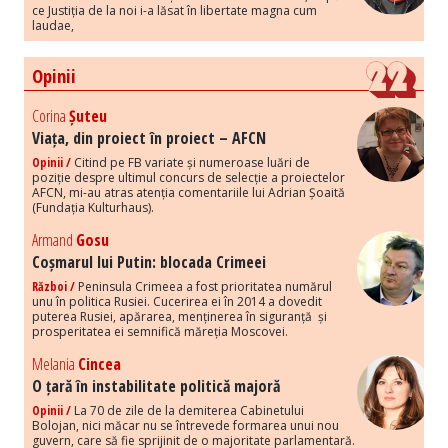
ce Justiția de la noi i-a lăsat în libertate magna cum
laudae,
Opinii
Corina
Șuteu
Viața, din proiect în proiect – AFCN
Opinii /
Citind pe FB variate și numeroase luări de
poziție despre ultimul concurs de selecție a proiectelor
AFCN, mi-au atras atenția comentariile lui Adrian Șoaită
(Fundația Kulturhaus).
Armand
Gosu
Coșmarul lui Putin: blocada Crimeei
Război /
Peninsula Crimeea a fost prioritatea numărul
unu în politica Rusiei. Cucerirea ei în 2014 a dovedit
puterea Rusiei, apărarea, menținerea în siguranță și
prosperitatea ei semnifică măreția Moscovei.
Melania
Cincea
O țară în instabilitate politică majoră
Opinii /
La 70 de zile de la demiterea Cabinetului
Bolojan, nici măcar nu se întrevede formarea unui nou
guvern, care să fie sprijinit de o majoritate parlamentară.