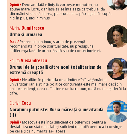
Opinii /
Deocamdată e liniștit: vorbește monoton, nu
spune mare lucru, dar lasă să se înțeleagă ce trebuie, dă
din mâini și se uită aiurea; pe scurt – e ca pătrunjelul în supă:
nici în plus, nici în minus.
Marina
Dumitrescu
Urma și urmarea
Eseu /
Prezentul continuu, starea de prezență
recomandată în orice spiritualitate, nu presupune
indiferența față de urma lăsată sau de consecințele ei.
Raluca
Alexandrescu
Drumul de la școală către noul totalitarism de
extremă dreaptă
Opinii /
Ne aflăm în perioada de admitere în învățământul
universitar, iar la științe politice concurența este mai mare decât în
anii precedenți, ceea ce în sine e un lucru bun, dacă nu te uiți decât la
cifre.
Ciprian
Cucu
Narațiuni putiniste: Rusia măreață și inevitabilă
(II)
Opinii /
Moscova este încă suficient de puternică pentru a
destabiliza un stat mai slab și suficient de abilă pentru a-i convinge
pe ceilalți că nu merită să-l apere.