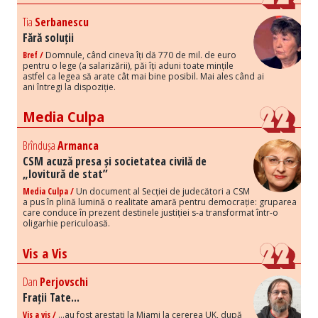
Tia
Serbanescu
Fără soluții
Bref /
Domnule, când cineva îți dă 770 de mil. de euro
pentru o lege (a salarizării), păi îți aduni toate mințile
astfel ca legea să arate cât mai bine posibil. Mai ales când ai
ani întregi la dispoziție.
Media Culpa
Brîndușa
Armanca
CSM acuză presa și societatea civilă de
„lovitură de stat”
Media Culpa /
Un document al Secției de judecători a CSM
a pus în plină lumină o realitate amară pentru democrație: gruparea
care conduce în prezent destinele justiției s-a transformat într-o
oligarhie periculoasă.
Vis a Vis
Dan
Perjovschi
Frații Tate...
Vis a vis /
...au fost arestați la Miami la cererea UK, după