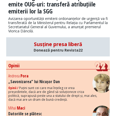
emite OUG-uri: transferă atribuțiile
emiterii lor la SGG
Avizarea oportunității emiterii ordonanțelor de urgență va fi
transferată de la Ministerul pentru Relația cu Parlamentul la
Secretariatul General al Guvernului, a anunțat premierul
Viorica Dăncilă.
Susține presa liberă
Donează pentru Revista22
Opinii
Andreea
Pora
„Savonizarea” lui Nicușor Dan
Opinii /
Puțini sunt cei care mai înțeleg ce vrea
președintele, dacă are de gând să soluționeze criza
politică, suprapusă peste una a statului de drept și, mai ales,
dacă mai are un dram de bună-credință.
Mihai
Maci
Datoriile se plătesc