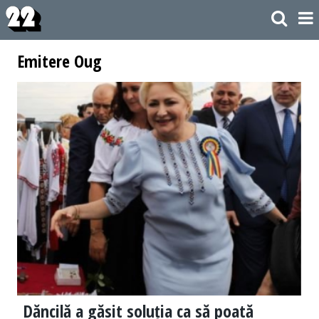
Emitere Oug
Dăncilă a găsit soluția ca să poată