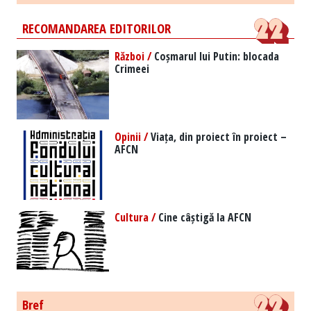
RECOMANDAREA EDITORILOR
Război /
Coșmarul lui Putin: blocada
Crimeei
Opinii /
Viața, din proiect în proiect –
AFCN
Cultura /
Cine câștigă la AFCN
Bref