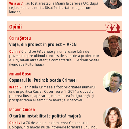
Vis a vis /
...au fost arestați la Miami la cererea UK, după
ce Justiția de la noi i-a lăsat în libertate magna cum
laudae,
Opinii
Corina
Șuteu
Viața, din proiect în proiect – AFCN
Opinii /
Citind pe FB variate și numeroase luări de
poziție despre ultimul concurs de selecție a proiectelor
AFCN, mi-au atras atenția comentariile lui Adrian Șoaită
(Fundația Kulturhaus).
Armand
Gosu
Coșmarul lui Putin: blocada Crimeei
Război /
Peninsula Crimeea a fost prioritatea numărul
unu în politica Rusiei. Cucerirea ei în 2014 a dovedit
puterea Rusiei, apărarea, menținerea în siguranță și
prosperitatea ei semnifică măreția Moscovei.
Melania
Cincea
O țară în instabilitate politică majoră
Opinii /
La 70 de zile de la demiterea Cabinetului
Bolojan, nici măcar nu se întrevede formarea unui nou