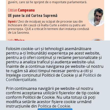
guvern, care să fie sprijinit de o majoritate parlamentară.
Cristian
Campeanu
UE pune la zid Curtea Supremă
Opinii /
Zeci de inculpați au scăpat de procese sau din
închisoare din cauză că Înalta Curte a extins cu patru ani
prescripția. CJUE a criticat în termeni duri instanța condusă
de Lia Savonea.
Lidia
Moise
Costurile economice ale haosului politic
Folosim cookie-uri și tehnologii asemănătoare
Opinii /
Economia nu poate rezista cu retorica falsă a
pentru a-ți îmbunătăți experiența pe acest website,
susținerii intereselor poporului, care, de fapt, ascunde
pentru a-ți oferi conținut și reclame personalizate și
obsesia menținerii privilegiilor și a averilor unor caste.
pentru a analiza traficul și audiența website-ului.
Înainte de a continua navigarea pe website-ul nostru
Melania
Cincea
te rugăm să aloci timpul necesar pentru a citi și
Noi puseuri de xenofobie din partea românilor
înțelege conținutul Politicii de Cookie și al
Politicii de
„neaoși”
Confidențialitate
.
Opinii /
Periodic, în spațiul public sunt voci care lansează
mesaje xenofobe la adresa câte unui politician care deranjează un
Prin continuarea navigării pe website-ul nostru
anumit grup politico-mediatic, într-un anumit moment.
confirmi acceptarea utilizării fișierelor de tip cookie
conform Politicii de Cookie. Nu uita totuși că poți
Armand
Gosu
modifica setările acestor fișiere cookie urmând
Unirea cu Moldova: modele istorice
instrucțiunile din
Politica de Cookie.
Unire /
Unirea cu Moldova depinde de intensitatea