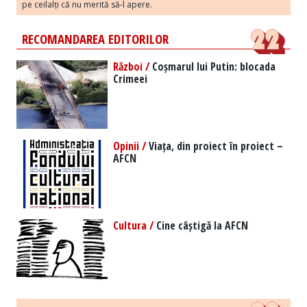
pe ceilalți că nu merită să-l apere.
RECOMANDAREA EDITORILOR
Război /
Coșmarul lui Putin: blocada
Crimeei
Opinii /
Viața, din proiect în proiect –
AFCN
Cultura /
Cine câștigă la AFCN