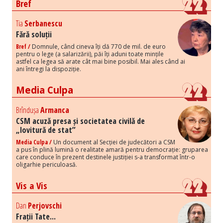
Bref
Tia
Serbanescu
Fără soluții
Bref /
Domnule, când cineva îți dă 770 de mil. de euro
pentru o lege (a salarizării), păi îți aduni toate mințile
astfel ca legea să arate cât mai bine posibil. Mai ales când ai
ani întregi la dispoziție.
Media Culpa
Brîndușa
Armanca
CSM acuză presa și societatea civilă de
„lovitură de stat”
Media Culpa /
Un document al Secției de judecători a CSM
a pus în plină lumină o realitate amară pentru democrație: gruparea
care conduce în prezent destinele justiției s-a transformat într-o
oligarhie periculoasă.
Vis a Vis
Dan
Perjovschi
Frații Tate...