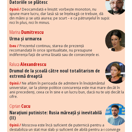
Datoriile se plătesc
Opinii /
Deocamdată e liniștit: vorbește monoton, nu
spune mare lucru, dar lasă să se înțeleagă ce trebuie, dă
din mâini și se uită aiurea; pe scurt – e ca pătrunjelul în supă:
nici în plus, nici în minus.
Marina
Dumitrescu
Urma și urmarea
Eseu /
Prezentul continuu, starea de prezență
recomandată în orice spiritualitate, nu presupune
indiferența față de urma lăsată sau de consecințele ei.
Raluca
Alexandrescu
Drumul de la școală către noul totalitarism de
extremă dreaptă
Opinii /
Ne aflăm în perioada de admitere în învățământul
universitar, iar la științe politice concurența este mai mare decât în
anii precedenți, ceea ce în sine e un lucru bun, dacă nu te uiți decât la
cifre.
Ciprian
Cucu
Narațiuni putiniste: Rusia măreață și inevitabilă
(II)
Opinii /
Moscova este încă suficient de puternică pentru a
destabiliza un stat mai slab și suficient de abilă pentru a-i convinge