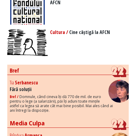
AFCN
Cultura /
Cine câștigă la AFCN
Bref
Tia
Serbanescu
Fără soluții
Bref /
Domnule, când cineva îți dă 770 de mil. de euro
pentru o lege (a salarizării), păi îți aduni toate mințile
astfel ca legea să arate cât mai bine posibil. Mai ales când ai
ani întregi la dispoziție.
Media Culpa
Brîndușa
Armanca