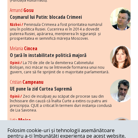
(Fundația Kulturhaus).
Armand
Gosu
Coșmarul lui Putin: blocada Crimeei
Război /
Peninsula Crimeea a fost prioritatea numărul
unu în politica Rusiei. Cucerirea ei în 2014 a dovedit
puterea Rusiei, apărarea, menținerea în siguranță și
prosperitatea ei semnifică măreția Moscovei.
Melania
Cincea
O țară în instabilitate politică majoră
Opinii /
La 70 de zile de la demiterea Cabinetului
Bolojan, nici măcar nu se întrevede formarea unui nou
guvern, care să fie sprijinit de o majoritate parlamentară.
Cristian
Campeanu
UE pune la zid Curtea Supremă
Opinii /
Zeci de inculpați au scăpat de procese sau din
închisoare din cauză că Înalta Curte a extins cu patru ani
prescripția. CJUE a criticat în termeni duri instanța condusă
de Lia Savonea.
Lidia
Moise
Costurile economice ale haosului politic
Folosim cookie-uri și tehnologii asemănătoare
Opinii /
Economia nu poate rezista cu retorica falsă a
pentru a-ți îmbunătăți experiența pe acest website,