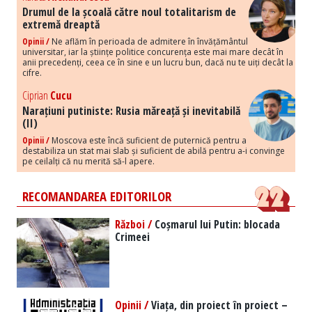
Drumul de la școală către noul totalitarism de
extremă dreaptă
Opinii /
Ne aflăm în perioada de admitere în învățământul
universitar, iar la științe politice concurența este mai mare decât în
anii precedenți, ceea ce în sine e un lucru bun, dacă nu te uiți decât la
cifre.
Ciprian
Cucu
Narațiuni putiniste: Rusia măreață și inevitabilă
(II)
Opinii /
Moscova este încă suficient de puternică pentru a
destabiliza un stat mai slab și suficient de abilă pentru a-i convinge
pe ceilalți că nu merită să-l apere.
RECOMANDAREA EDITORILOR
Război /
Coșmarul lui Putin: blocada
Crimeei
Opinii /
Viața, din proiect în proiect –