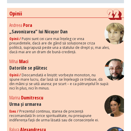
Opinii
Andreea
Pora
„Savonizarea” lui Nicușor Dan
Opinii /
Puțini sunt cei care mai înțeleg ce vrea
președintele, dacă are de gând să soluționeze criza
politică, suprapusă peste una a statului de drept și, mai ales,
dacă mai are un dram de bună-credință.
Mihai
Maci
Datoriile se plătesc
Opinii /
Deocamdată e liniștit: vorbește monoton, nu
spune mare lucru, dar lasă să se înțeleagă ce trebuie, dă
din mâini și se uită aiurea; pe scurt – e ca pătrunjelul în supă:
nici în plus, nici în minus.
Marina
Dumitrescu
Urma și urmarea
Eseu /
Prezentul continuu, starea de prezență
recomandată în orice spiritualitate, nu presupune
indiferența față de urma lăsată sau de consecințele ei.
Raluca
Alexandrescu