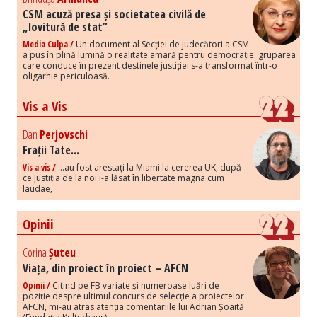
CSM acuză presa și societatea civilă de
„lovitură de stat”
Media Culpa /
Un document al Secției de judecători a CSM
a pus în plină lumină o realitate amară pentru democrație: gruparea
care conduce în prezent destinele justiției s-a transformat într-o
oligarhie periculoasă.
Vis a Vis
Dan
Perjovschi
Frații Tate...
Vis a vis /
...au fost arestați la Miami la cererea UK, după
ce Justiția de la noi i-a lăsat în libertate magna cum
laudae,
Opinii
Corina
Șuteu
Viața, din proiect în proiect – AFCN
Opinii /
Citind pe FB variate și numeroase luări de
poziție despre ultimul concurs de selecție a proiectelor
AFCN, mi-au atras atenția comentariile lui Adrian Șoaită