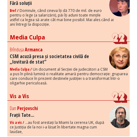
Fără soluții
Bref /
Domnule, când cineva îți dă 770 de mil. de euro
pentru o lege (a salarizării), păi îți aduni toate mințile
astfel ca legea să arate cât mai bine posibil. Mai ales când ai
ani întregi la dispoziție.
Media Culpa
Brîndușa
Armanca
CSM acuză presa și societatea civilă de
„lovitură de stat”
Media Culpa /
Un document al Secției de judecători a CSM
a pus în plină lumină o realitate amară pentru democrație: gruparea
care conduce în prezent destinele justiției s-a transformat într-o
oligarhie periculoasă.
Vis a Vis
Dan
Perjovschi
Frații Tate...
Vis a vis /
...au fost arestați la Miami la cererea UK, după
ce Justiția de la noi i-a lăsat în libertate magna cum
laudae,