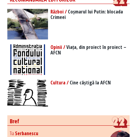
Război /
Coșmarul lui Putin: blocada
Crimeei
Opinii /
Viața, din proiect în proiect –
AFCN
Cultura /
Cine câștigă la AFCN
Bref
Tia
Serbanescu