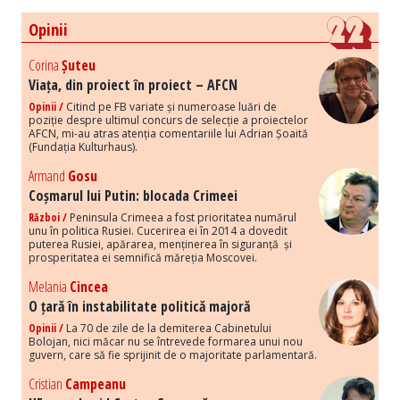
Opinii
Corina
Șuteu
Viața, din proiect în proiect – AFCN
Opinii /
Citind pe FB variate și numeroase luări de
poziție despre ultimul concurs de selecție a proiectelor
AFCN, mi-au atras atenția comentariile lui Adrian Șoaită
(Fundația Kulturhaus).
Armand
Gosu
Coșmarul lui Putin: blocada Crimeei
Război /
Peninsula Crimeea a fost prioritatea numărul
unu în politica Rusiei. Cucerirea ei în 2014 a dovedit
puterea Rusiei, apărarea, menținerea în siguranță și
prosperitatea ei semnifică măreția Moscovei.
Melania
Cincea
O țară în instabilitate politică majoră
Opinii /
La 70 de zile de la demiterea Cabinetului
Bolojan, nici măcar nu se întrevede formarea unui nou
guvern, care să fie sprijinit de o majoritate parlamentară.
Cristian
Campeanu