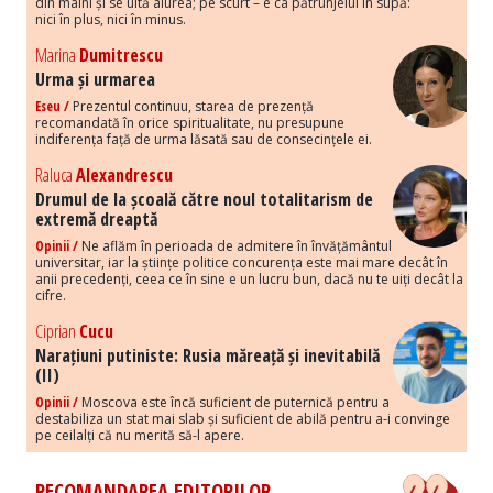
din mâini și se uită aiurea; pe scurt – e ca pătrunjelul în supă:
nici în plus, nici în minus.
Marina
Dumitrescu
Urma și urmarea
Eseu /
Prezentul continuu, starea de prezență
recomandată în orice spiritualitate, nu presupune
indiferența față de urma lăsată sau de consecințele ei.
Raluca
Alexandrescu
Drumul de la școală către noul totalitarism de
extremă dreaptă
Opinii /
Ne aflăm în perioada de admitere în învățământul
universitar, iar la științe politice concurența este mai mare decât în
anii precedenți, ceea ce în sine e un lucru bun, dacă nu te uiți decât la
cifre.
Ciprian
Cucu
Narațiuni putiniste: Rusia măreață și inevitabilă
(II)
Opinii /
Moscova este încă suficient de puternică pentru a
destabiliza un stat mai slab și suficient de abilă pentru a-i convinge
pe ceilalți că nu merită să-l apere.
RECOMANDAREA EDITORILOR