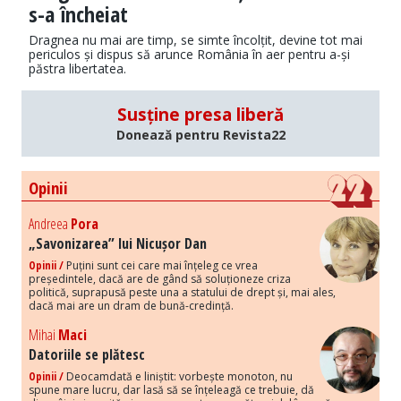
s-a încheiat
Dragnea nu mai are timp, se simte încolțit, devine tot mai
periculos și dispus să arunce România în aer pentru a-și
păstra libertatea.
Susține presa liberă
Donează pentru Revista22
Opinii
Andreea
Pora
„Savonizarea” lui Nicușor Dan
Opinii /
Puțini sunt cei care mai înțeleg ce vrea
președintele, dacă are de gând să soluționeze criza
politică, suprapusă peste una a statului de drept și, mai ales,
dacă mai are un dram de bună-credință.
Mihai
Maci
Datoriile se plătesc
Opinii /
Deocamdată e liniștit: vorbește monoton, nu
spune mare lucru, dar lasă să se înțeleagă ce trebuie, dă