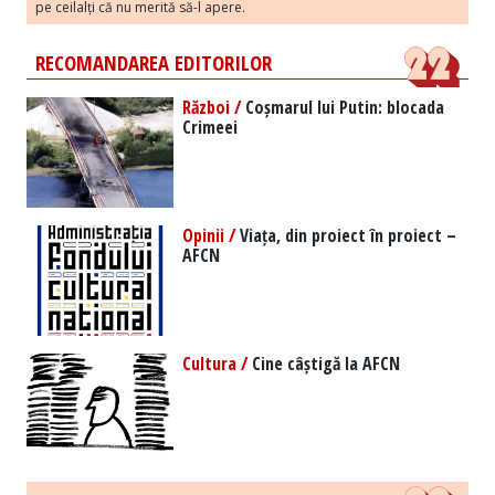
pe ceilalți că nu merită să-l apere.
RECOMANDAREA EDITORILOR
Război /
Coșmarul lui Putin: blocada
Crimeei
Opinii /
Viața, din proiect în proiect –
AFCN
Cultura /
Cine câștigă la AFCN