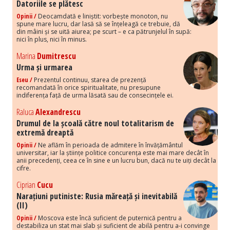
Datoriile se plătesc
Opinii /
Deocamdată e liniștit: vorbește monoton, nu
spune mare lucru, dar lasă să se înțeleagă ce trebuie, dă
din mâini și se uită aiurea; pe scurt – e ca pătrunjelul în supă:
nici în plus, nici în minus.
Marina
Dumitrescu
Urma și urmarea
Eseu /
Prezentul continuu, starea de prezență
recomandată în orice spiritualitate, nu presupune
indiferența față de urma lăsată sau de consecințele ei.
Raluca
Alexandrescu
Drumul de la școală către noul totalitarism de
extremă dreaptă
Opinii /
Ne aflăm în perioada de admitere în învățământul
universitar, iar la științe politice concurența este mai mare decât în
anii precedenți, ceea ce în sine e un lucru bun, dacă nu te uiți decât la
cifre.
Ciprian
Cucu
Narațiuni putiniste: Rusia măreață și inevitabilă
(II)
Opinii /
Moscova este încă suficient de puternică pentru a
destabiliza un stat mai slab și suficient de abilă pentru a-i convinge