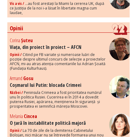
Vis a vis /
...au fost arestați la Miami la cererea UK, după
ce Justiția de la noi i-a lăsat în libertate magna cum
laudae,
Opinii
Corina
Șuteu
Viața, din proiect în proiect – AFCN
Opinii /
Citind pe FB variate și numeroase luări de
poziție despre ultimul concurs de selecție a proiectelor
AFCN, mi-au atras atenția comentariile lui Adrian Șoaită
(Fundația Kulturhaus).
Armand
Gosu
Coșmarul lui Putin: blocada Crimeei
Război /
Peninsula Crimeea a fost prioritatea numărul
unu în politica Rusiei. Cucerirea ei în 2014 a dovedit
puterea Rusiei, apărarea, menținerea în siguranță și
prosperitatea ei semnifică măreția Moscovei.
Melania
Cincea
O țară în instabilitate politică majoră
Opinii /
La 70 de zile de la demiterea Cabinetului
Bolojan, nici măcar nu se întrevede formarea unui nou