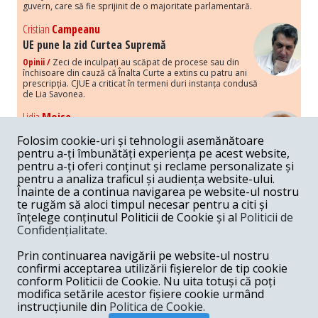
guvern, care să fie sprijinit de o majoritate parlamentară.
Cristian
Campeanu
UE pune la zid Curtea Supremă
Opinii /
Zeci de inculpați au scăpat de procese sau din
închisoare din cauză că Înalta Curte a extins cu patru ani
prescripția. CJUE a criticat în termeni duri instanța condusă
de Lia Savonea.
Lidia
Moise
Costurile economice ale haosului politic
Folosim cookie-uri și tehnologii asemănătoare
Opinii /
Economia nu poate rezista cu retorica falsă a
pentru a-ți îmbunătăți experiența pe acest website,
susținerii intereselor poporului, care, de fapt, ascunde
pentru a-ți oferi conținut și reclame personalizate și
obsesia menținerii privilegiilor și a averilor unor caste.
pentru a analiza traficul și audiența website-ului.
Înainte de a continua navigarea pe website-ul nostru
Melania
Cincea
te rugăm să aloci timpul necesar pentru a citi și
Noi puseuri de xenofobie din partea românilor
înțelege conținutul Politicii de Cookie și al
Politicii de
„neaoși”
Confidențialitate
.
Opinii /
Periodic, în spațiul public sunt voci care lansează
mesaje xenofobe la adresa câte unui politician care deranjează un
Prin continuarea navigării pe website-ul nostru
anumit grup politico-mediatic, într-un anumit moment.
confirmi acceptarea utilizării fișierelor de tip cookie
conform Politicii de Cookie. Nu uita totuși că poți
Armand
Gosu
modifica setările acestor fișiere cookie urmând
Unirea cu Moldova: modele istorice
instrucțiunile din
Politica de Cookie.
Unire /
Unirea cu Moldova depinde de intensitatea