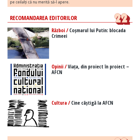
pe ceilalți că nu merită să-l apere.
RECOMANDAREA EDITORILOR
Război /
Coșmarul lui Putin: blocada
Crimeei
Opinii /
Viața, din proiect în proiect –
AFCN
Cultura /
Cine câștigă la AFCN