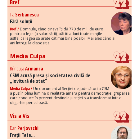
Bref
Tia
Serbanescu
Fără soluții
Bref /
Domnule, când cineva îți dă 770 de mil. de euro
pentru o lege (a salarizării), păi îți aduni toate mințile
astfel ca legea să arate cât mai bine posibil. Mai ales când ai
ani întregi la dispoziție.
Media Culpa
Brîndușa
Armanca
CSM acuză presa și societatea civilă de
„lovitură de stat”
Media Culpa /
Un document al Secției de judecători a CSM
a pus în plină lumină o realitate amară pentru democrație: gruparea
care conduce în prezent destinele justiției s-a transformat într-o
oligarhie periculoasă.
Vis a Vis
Dan
Perjovschi
Frații Tate...