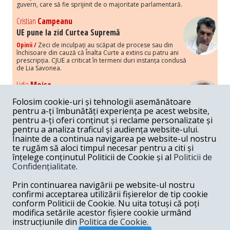
guvern, care să fie sprijinit de o majoritate parlamentară.
Cristian
Campeanu
UE pune la zid Curtea Supremă
Opinii /
Zeci de inculpați au scăpat de procese sau din
închisoare din cauză că Înalta Curte a extins cu patru ani
prescripția. CJUE a criticat în termeni duri instanța condusă
de Lia Savonea.
Lidia
Moise
Costurile economice ale haosului politic
Folosim cookie-uri și tehnologii asemănătoare
Opinii /
Economia nu poate rezista cu retorica falsă a
pentru a-ți îmbunătăți experiența pe acest website,
susținerii intereselor poporului, care, de fapt, ascunde
pentru a-ți oferi conținut și reclame personalizate și
obsesia menținerii privilegiilor și a averilor unor caste.
pentru a analiza traficul și audiența website-ului.
Înainte de a continua navigarea pe website-ul nostru
Melania
Cincea
te rugăm să aloci timpul necesar pentru a citi și
Noi puseuri de xenofobie din partea românilor
înțelege conținutul Politicii de Cookie și al
Politicii de
„neaoși”
Confidențialitate
.
Opinii /
Periodic, în spațiul public sunt voci care lansează
mesaje xenofobe la adresa câte unui politician care deranjează un
Prin continuarea navigării pe website-ul nostru
anumit grup politico-mediatic, într-un anumit moment.
confirmi acceptarea utilizării fișierelor de tip cookie
conform Politicii de Cookie. Nu uita totuși că poți
Armand
Gosu
modifica setările acestor fișiere cookie urmând
Unirea cu Moldova: modele istorice
instrucțiunile din
Politica de Cookie.
Unire /
Unirea cu Moldova depinde de intensitatea