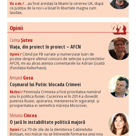
Vis a vis /
...au fost arestați la Miami la cererea UK, după
ce Justiția de la noi i-a lăsat în libertate magna cum
laudae,
Opinii
Corina
Șuteu
Viața, din proiect în proiect – AFCN
Opinii /
Citind pe FB variate și numeroase luări de
poziție despre ultimul concurs de selecție a proiectelor
AFCN, mi-au atras atenția comentariile lui Adrian Șoaită
(Fundația Kulturhaus).
Armand
Gosu
Coșmarul lui Putin: blocada Crimeei
Război /
Peninsula Crimeea a fost prioritatea numărul
unu în politica Rusiei. Cucerirea ei în 2014 a dovedit
puterea Rusiei, apărarea, menținerea în siguranță și
prosperitatea ei semnifică măreția Moscovei.
Melania
Cincea
O țară în instabilitate politică majoră
Opinii /
La 70 de zile de la demiterea Cabinetului
Bolojan, nici măcar nu se întrevede formarea unui nou