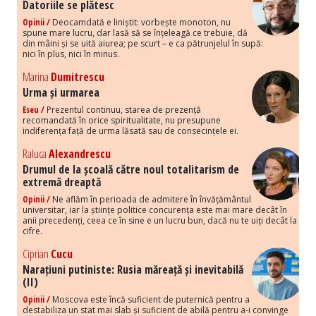
Datoriile se plătesc
Opinii /
Deocamdată e liniștit: vorbește monoton, nu
spune mare lucru, dar lasă să se înțeleagă ce trebuie, dă
din mâini și se uită aiurea; pe scurt – e ca pătrunjelul în supă:
nici în plus, nici în minus.
Marina
Dumitrescu
Urma și urmarea
Eseu /
Prezentul continuu, starea de prezență
recomandată în orice spiritualitate, nu presupune
indiferența față de urma lăsată sau de consecințele ei.
Raluca
Alexandrescu
Drumul de la școală către noul totalitarism de
extremă dreaptă
Opinii /
Ne aflăm în perioada de admitere în învățământul
universitar, iar la științe politice concurența este mai mare decât în
anii precedenți, ceea ce în sine e un lucru bun, dacă nu te uiți decât la
cifre.
Ciprian
Cucu
Narațiuni putiniste: Rusia măreață și inevitabilă
(II)
Opinii /
Moscova este încă suficient de puternică pentru a
destabiliza un stat mai slab și suficient de abilă pentru a-i convinge