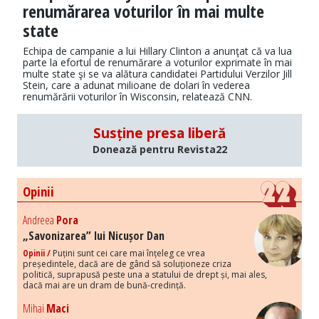
renumărarea voturilor în mai multe
state
Echipa de campanie a lui Hillary Clinton a anunţat că va lua
parte la efortul de renumărare a voturilor exprimate în mai
multe state şi se va alătura candidatei Partidului Verzilor Jill
Stein, care a adunat milioane de dolari în vederea
renumărării voturilor în Wisconsin, relatează CNN.
Susține presa liberă
Donează pentru Revista22
Opinii
Andreea
Pora
„Savonizarea” lui Nicușor Dan
Opinii /
Puțini sunt cei care mai înțeleg ce vrea
președintele, dacă are de gând să soluționeze criza
politică, suprapusă peste una a statului de drept și, mai ales,
dacă mai are un dram de bună-credință.
Mihai
Maci