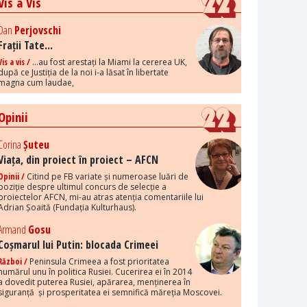
Vis a Vis
Dan
Perjovschi
Frații Tate...
Vis a vis /
...au fost arestați la Miami la cererea UK,
după ce Justiția de la noi i-a lăsat în libertate
magna cum laudae,
Opinii
Corina
Șuteu
Viața, din proiect în proiect – AFCN
Opinii /
Citind pe FB variate și numeroase luări de
poziție despre ultimul concurs de selecție a
proiectelor AFCN, mi-au atras atenția comentariile lui
Adrian Șoaită (Fundația Kulturhaus).
Armand
Gosu
Coșmarul lui Putin: blocada Crimeei
Război /
Peninsula Crimeea a fost prioritatea
numărul unu în politica Rusiei. Cucerirea ei în 2014
a dovedit puterea Rusiei, apărarea, menținerea în
siguranță și prosperitatea ei semnifică măreția Moscovei.