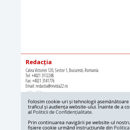
Redacția
Calea Victoriei 120, Sector 1, Bucuresti, Romania
Tel: +4021 3112208
Fax: +4021 3141776
Email: redactia@revista22.ro
Folosim cookie-uri și tehnologii asemănătoare p
traficul și audiența website-ului. Înainte de a c
al
Politicii de Confidențialitate
.
Revista 22 este editata de
Grupul pentru Dialog Social
Prin continuarea navigării pe website-ul nostru c
fișiere cookie urmând instrucțiunile din
Politic