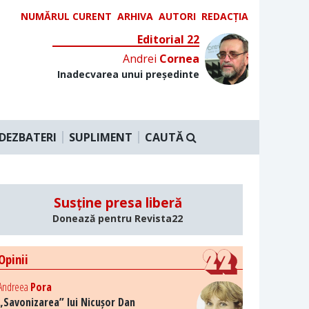
NUMĂRUL CURENT
ARHIVA
AUTORI
REDACȚIA
Editorial 22
Andrei
Cornea
Inadecvarea unui președinte
DEZBATERI
SUPLIMENT
CAUTĂ
Susține presa liberă
Donează pentru Revista22
Opinii
Andreea
Pora
„Savonizarea” lui Nicușor Dan