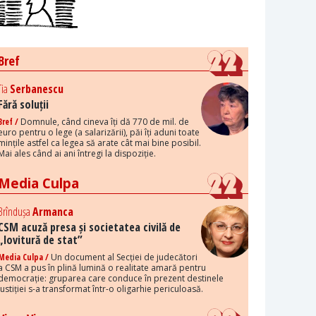
Bref
Tia
Serbanescu
Fără soluții
Bref /
Domnule, când cineva îți dă 770 de mil. de
euro pentru o lege (a salarizării), păi îți aduni toate
mințile astfel ca legea să arate cât mai bine posibil.
Mai ales când ai ani întregi la dispoziție.
Media Culpa
Brîndușa
Armanca
CSM acuză presa și societatea civilă de
„lovitură de stat”
Media Culpa /
Un document al Secției de judecători
a CSM a pus în plină lumină o realitate amară pentru
democrație: gruparea care conduce în prezent destinele
justiției s-a transformat într-o oligarhie periculoasă.