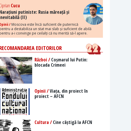
Ciprian
Cucu
Narațiuni putiniste: Rusia măreață și
inevitabilă (II)
Opinii /
Moscova este încă suficient de puternică
pentru a destabiliza un stat mai slab și suficient de abilă
pentru a-i convinge pe ceilalți că nu merită să-l apere.
RECOMANDAREA EDITORILOR
Război /
Coșmarul lui Putin:
blocada Crimeei
Opinii /
Viața, din proiect în
proiect – AFCN
Cultura /
Cine câștigă la AFCN