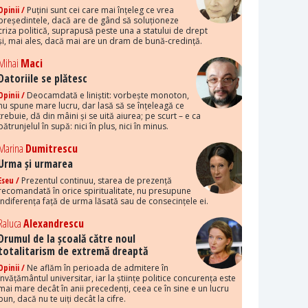
Opinii /
Puțini sunt cei care mai înțeleg ce vrea
președintele, dacă are de gând să soluționeze
criza politică, suprapusă peste una a statului de drept
și, mai ales, dacă mai are un dram de bună-credință.
Mihai
Maci
Datoriile se plătesc
Opinii /
Deocamdată e liniștit: vorbește monoton,
nu spune mare lucru, dar lasă să se înțeleagă ce
trebuie, dă din mâini și se uită aiurea; pe scurt – e ca
pătrunjelul în supă: nici în plus, nici în minus.
Marina
Dumitrescu
Urma și urmarea
Eseu /
Prezentul continuu, starea de prezență
recomandată în orice spiritualitate, nu presupune
indiferența față de urma lăsată sau de consecințele ei.
Raluca
Alexandrescu
Drumul de la școală către noul
totalitarism de extremă dreaptă
Opinii /
Ne aflăm în perioada de admitere în
învățământul universitar, iar la științe politice concurența este
mai mare decât în anii precedenți, ceea ce în sine e un lucru
bun, dacă nu te uiți decât la cifre.