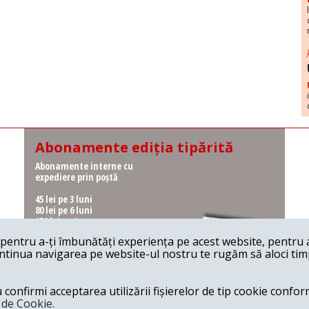
Abonamente ediția tipărită
Abonamente interne cu
expediere prin poștă
45 lei pe 3 luni
80 lei pe 6 luni
150 lei pe 1 an
entru a-ți îmbunătăți experiența pe acest website, pentru a-
Abonamente interne cu
ontinua navigarea pe website-ul nostru te rugăm să aloci timpu
ridicare de la redacție
36 lei pe 3 luni
62 lei pe 6 luni
onfirmi acceptarea utilizării fișierelor de tip cookie conform
115 lei pe 1 an
a de Cookie.