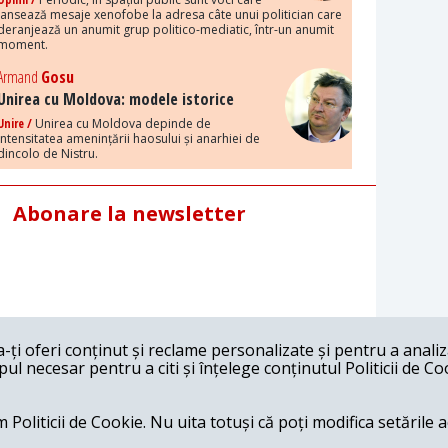
lansează mesaje xenofobe la adresa câte unui politician care
deranjează un anumit grup politico-mediatic, într-un anumit
moment.
Armand
Gosu
Unirea cu Moldova: modele istorice
Unire /
Unirea cu Moldova depinde de
intensitatea amenințării haosului și anarhiei de
dincolo de Nistru.
Abonare la newsletter
ți oferi conținut și reclame personalizate și pentru a anali
l necesar pentru a citi și înțelege conținutul Politicii de Co
 Politicii de Cookie. Nu uita totuși că poți modifica setările 