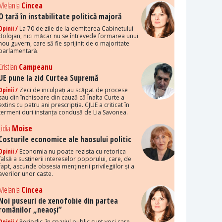
Melania
Cincea
O țară în instabilitate politică majoră
Opinii /
La 70 de zile de la demiterea Cabinetului
Bolojan, nici măcar nu se întrevede formarea unui
nou guvern, care să fie sprijinit de o majoritate
parlamentară.
Cristian
Campeanu
UE pune la zid Curtea Supremă
Opinii /
Zeci de inculpați au scăpat de procese
sau din închisoare din cauză că Înalta Curte a
extins cu patru ani prescripția. CJUE a criticat în
termeni duri instanța condusă de Lia Savonea.
Lidia
Moise
Costurile economice ale haosului politic
Opinii /
Economia nu poate rezista cu retorica
falsă a susținerii intereselor poporului, care, de
fapt, ascunde obsesia menținerii privilegiilor și a
averilor unor caste.
Melania
Cincea
Noi puseuri de xenofobie din partea
românilor „neaoși”
Opinii /
Periodic, în spațiul public sunt voci care