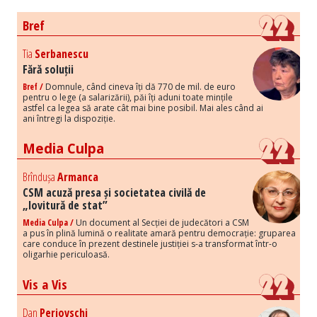
Bref
Tia
Serbanescu
Fără soluții
Bref /
Domnule, când cineva îți dă 770 de mil. de euro
pentru o lege (a salarizării), păi îți aduni toate mințile
astfel ca legea să arate cât mai bine posibil. Mai ales când ai
ani întregi la dispoziție.
Media Culpa
Brîndușa
Armanca
CSM acuză presa și societatea civilă de
„lovitură de stat”
Media Culpa /
Un document al Secției de judecători a CSM
a pus în plină lumină o realitate amară pentru democrație: gruparea
care conduce în prezent destinele justiției s-a transformat într-o
oligarhie periculoasă.
Vis a Vis
Dan
Perjovschi