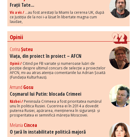
Frații Tate...
Vis a vis /
...au fost arestați la Miami la cererea UK, după
ce Justiția de la noi i-a lăsat în libertate magna cum
laudae,
Opinii
Corina
Șuteu
Viața, din proiect în proiect – AFCN
Opinii /
Citind pe FB variate și numeroase luări de
poziție despre ultimul concurs de selecție a proiectelor
AFCN, mi-au atras atenția comentariile lui Adrian Șoaită
(Fundația Kulturhaus).
Armand
Gosu
Coșmarul lui Putin: blocada Crimeei
Război /
Peninsula Crimeea a fost prioritatea numărul
unu în politica Rusiei. Cucerirea ei în 2014 a dovedit
puterea Rusiei, apărarea, menținerea în siguranță și
prosperitatea ei semnifică măreția Moscovei.
Melania
Cincea
O țară în instabilitate politică majoră