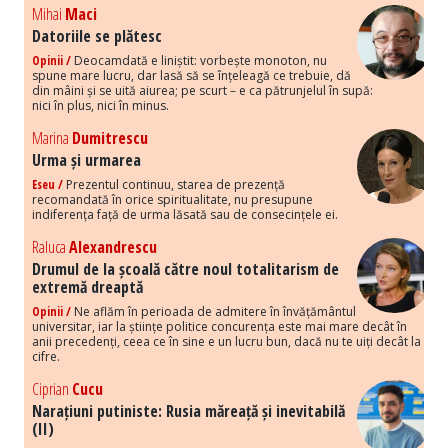
Mihai
Maci
Datoriile se plătesc
Opinii /
Deocamdată e liniștit: vorbește monoton, nu
spune mare lucru, dar lasă să se înțeleagă ce trebuie, dă
din mâini și se uită aiurea; pe scurt – e ca pătrunjelul în supă:
nici în plus, nici în minus.
Marina
Dumitrescu
Urma și urmarea
Eseu /
Prezentul continuu, starea de prezență
recomandată în orice spiritualitate, nu presupune
indiferența față de urma lăsată sau de consecințele ei.
Raluca
Alexandrescu
Drumul de la școală către noul totalitarism de
extremă dreaptă
Opinii /
Ne aflăm în perioada de admitere în învățământul
universitar, iar la științe politice concurența este mai mare decât în
anii precedenți, ceea ce în sine e un lucru bun, dacă nu te uiți decât la
cifre.
Ciprian
Cucu
Narațiuni putiniste: Rusia măreață și inevitabilă
(II)