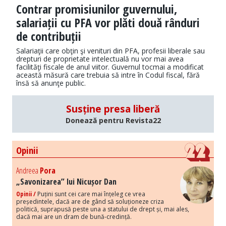
Contrar promisiunilor guvernului,
salariații cu PFA vor plăti două rânduri
de contribuții
Salariaţii care obţin şi venituri din PFA, profesii liberale sau
drepturi de proprietate intelectuală nu vor mai avea
facilităţi fiscale de anul viitor. Guvernul tocmai a modificat
această măsură care trebuia să intre în Codul fiscal, fără
însă să anunţe public.
Susține presa liberă
Donează pentru Revista22
Opinii
Andreea
Pora
„Savonizarea” lui Nicușor Dan
Opinii /
Puțini sunt cei care mai înțeleg ce vrea
președintele, dacă are de gând să soluționeze criza
politică, suprapusă peste una a statului de drept și, mai ales,
dacă mai are un dram de bună-credință.