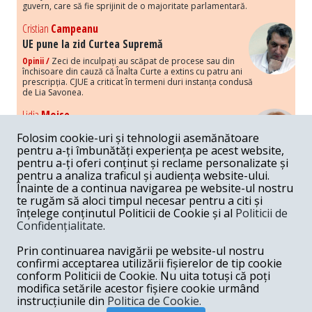
guvern, care să fie sprijinit de o majoritate parlamentară.
Cristian
Campeanu
UE pune la zid Curtea Supremă
Opinii /
Zeci de inculpați au scăpat de procese sau din
închisoare din cauză că Înalta Curte a extins cu patru ani
prescripția. CJUE a criticat în termeni duri instanța condusă
de Lia Savonea.
Lidia
Moise
Costurile economice ale haosului politic
Folosim cookie-uri și tehnologii asemănătoare
Opinii /
Economia nu poate rezista cu retorica falsă a
pentru a-ți îmbunătăți experiența pe acest website,
susținerii intereselor poporului, care, de fapt, ascunde
pentru a-ți oferi conținut și reclame personalizate și
obsesia menținerii privilegiilor și a averilor unor caste.
pentru a analiza traficul și audiența website-ului.
Înainte de a continua navigarea pe website-ul nostru
Melania
Cincea
te rugăm să aloci timpul necesar pentru a citi și
Noi puseuri de xenofobie din partea românilor
înțelege conținutul Politicii de Cookie și al
Politicii de
„neaoși”
Confidențialitate
.
Opinii /
Periodic, în spațiul public sunt voci care lansează
mesaje xenofobe la adresa câte unui politician care deranjează un
Prin continuarea navigării pe website-ul nostru
anumit grup politico-mediatic, într-un anumit moment.
confirmi acceptarea utilizării fișierelor de tip cookie
conform Politicii de Cookie. Nu uita totuși că poți
Armand
Gosu
modifica setările acestor fișiere cookie urmând
Unirea cu Moldova: modele istorice
instrucțiunile din
Politica de Cookie.
Unire /
Unirea cu Moldova depinde de intensitatea