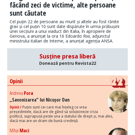
făcând zeci de victime, alte persoane
sunt căutate
Cel puțin 22 de persoane au murit și altele au fost rănite
grav și cel puțin 10 sunt date dispărute în urma prăbușirii
unei secțiuni a unui viaduct din Italia, în apropiere de
Genova, a anunțat la ora 16 Edoardo Rixi, adjunctul
ministrului italian de Interne, a anunțat agenția ANSA.
Susține presa liberă
Donează pentru Revista22
Opinii
Andreea
Pora
„Savonizarea” lui Nicușor Dan
Opinii /
Puțini sunt cei care mai înțeleg ce vrea
președintele, dacă are de gând să soluționeze criza
politică, suprapusă peste una a statului de drept și, mai ales,
dacă mai are un dram de bună-credință.
Mihai
Maci