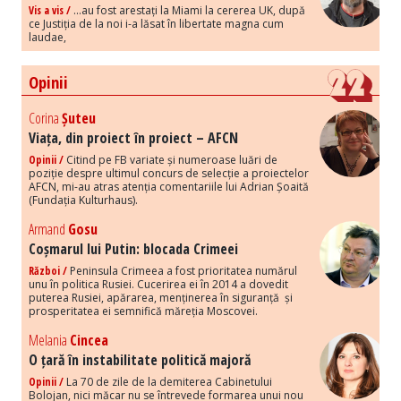
Vis a vis /
...au fost arestați la Miami la cererea UK, după
ce Justiția de la noi i-a lăsat în libertate magna cum
laudae,
Opinii
Corina
Șuteu
Viața, din proiect în proiect – AFCN
Opinii /
Citind pe FB variate și numeroase luări de
poziție despre ultimul concurs de selecție a proiectelor
AFCN, mi-au atras atenția comentariile lui Adrian Șoaită
(Fundația Kulturhaus).
Armand
Gosu
Coșmarul lui Putin: blocada Crimeei
Război /
Peninsula Crimeea a fost prioritatea numărul
unu în politica Rusiei. Cucerirea ei în 2014 a dovedit
puterea Rusiei, apărarea, menținerea în siguranță și
prosperitatea ei semnifică măreția Moscovei.
Melania
Cincea
O țară în instabilitate politică majoră
Opinii /
La 70 de zile de la demiterea Cabinetului
Bolojan, nici măcar nu se întrevede formarea unui nou