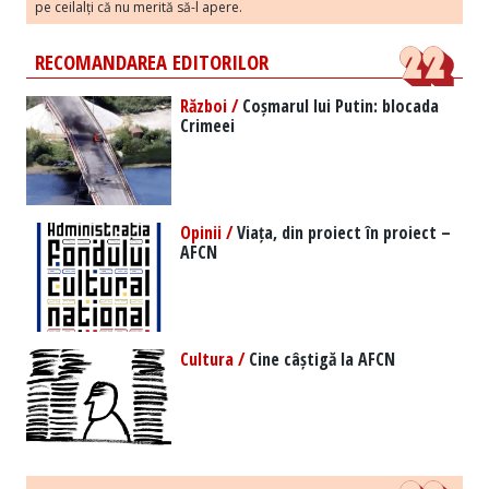
pe ceilalți că nu merită să-l apere.
RECOMANDAREA EDITORILOR
Război /
Coșmarul lui Putin: blocada
Crimeei
Opinii /
Viața, din proiect în proiect –
AFCN
Cultura /
Cine câștigă la AFCN