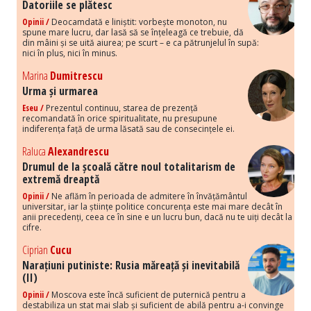
Datoriile se plătesc
Opinii /
Deocamdată e liniștit: vorbește monoton, nu
spune mare lucru, dar lasă să se înțeleagă ce trebuie, dă
din mâini și se uită aiurea; pe scurt – e ca pătrunjelul în supă:
nici în plus, nici în minus.
Marina
Dumitrescu
Urma și urmarea
Eseu /
Prezentul continuu, starea de prezență
recomandată în orice spiritualitate, nu presupune
indiferența față de urma lăsată sau de consecințele ei.
Raluca
Alexandrescu
Drumul de la școală către noul totalitarism de
extremă dreaptă
Opinii /
Ne aflăm în perioada de admitere în învățământul
universitar, iar la științe politice concurența este mai mare decât în
anii precedenți, ceea ce în sine e un lucru bun, dacă nu te uiți decât la
cifre.
Ciprian
Cucu
Narațiuni putiniste: Rusia măreață și inevitabilă
(II)
Opinii /
Moscova este încă suficient de puternică pentru a
destabiliza un stat mai slab și suficient de abilă pentru a-i convinge