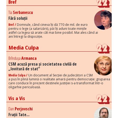
Bref
Tia
Serbanescu
Fără soluții
Bref /
Domnule, când cineva îți dă 770 de mil. de euro
pentru o lege (a salarizării), păi îți aduni toate mințile
astfel ca legea să arate cât mai bine posibil. Mai ales când ai
ani întregi la dispoziție.
Media Culpa
Brîndușa
Armanca
CSM acuză presa și societatea civilă de
„lovitură de stat”
Media Culpa /
Un document al Secției de judecători a CSM
a pus în plină lumină o realitate amară pentru democrație: gruparea
care conduce în prezent destinele justiției s-a transformat într-o
oligarhie periculoasă.
Vis a Vis
Dan
Perjovschi
Frații Tate...