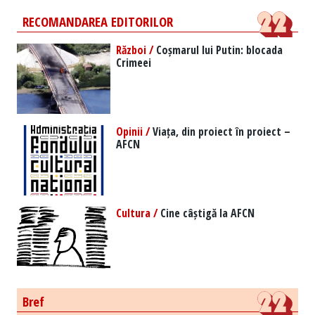
RECOMANDAREA EDITORILOR
Război /
Coșmarul lui Putin: blocada
Crimeei
Opinii /
Viața, din proiect în proiect –
AFCN
Cultura /
Cine câștigă la AFCN
Bref