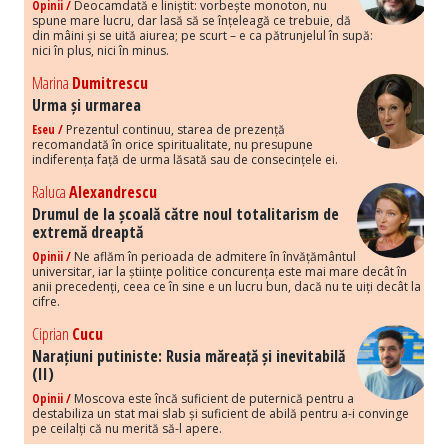
Opinii /
Deocamdată e liniștit: vorbește monoton, nu
spune mare lucru, dar lasă să se înțeleagă ce trebuie, dă
din mâini și se uită aiurea; pe scurt – e ca pătrunjelul în supă:
nici în plus, nici în minus.
Marina
Dumitrescu
Urma și urmarea
Eseu /
Prezentul continuu, starea de prezență
recomandată în orice spiritualitate, nu presupune
indiferența față de urma lăsată sau de consecințele ei.
Raluca
Alexandrescu
Drumul de la școală către noul totalitarism de
extremă dreaptă
Opinii /
Ne aflăm în perioada de admitere în învățământul
universitar, iar la științe politice concurența este mai mare decât în
anii precedenți, ceea ce în sine e un lucru bun, dacă nu te uiți decât la
cifre.
Ciprian
Cucu
Narațiuni putiniste: Rusia măreață și inevitabilă
(II)
Opinii /
Moscova este încă suficient de puternică pentru a
destabiliza un stat mai slab și suficient de abilă pentru a-i convinge
pe ceilalți că nu merită să-l apere.