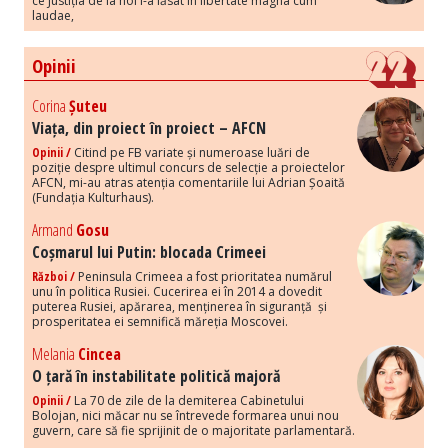
ce Justiția de la noi i-a lăsat în libertate magna cum
laudae,
Opinii
Corina
Șuteu
Viața, din proiect în proiect – AFCN
Opinii /
Citind pe FB variate și numeroase luări de
poziție despre ultimul concurs de selecție a proiectelor
AFCN, mi-au atras atenția comentariile lui Adrian Șoaită
(Fundația Kulturhaus).
Armand
Gosu
Coșmarul lui Putin: blocada Crimeei
Război /
Peninsula Crimeea a fost prioritatea numărul
unu în politica Rusiei. Cucerirea ei în 2014 a dovedit
puterea Rusiei, apărarea, menținerea în siguranță și
prosperitatea ei semnifică măreția Moscovei.
Melania
Cincea
O țară în instabilitate politică majoră
Opinii /
La 70 de zile de la demiterea Cabinetului
Bolojan, nici măcar nu se întrevede formarea unui nou
guvern, care să fie sprijinit de o majoritate parlamentară.