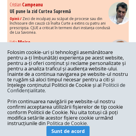
Cristian
Campeanu
UE pune la zid Curtea Supremă
Opinii /
Zeci de inculpați au scăpat de procese sau din
închisoare din cauză că Înalta Curte a extins cu patru ani
prescripția. CJUE a criticat în termeni duri instanța condusă
de Lia Savonea.
Lidia
Moise
Costurile economice ale haosului politic
Folosim cookie-uri și tehnologii asemănătoare
Opinii /
Economia nu poate rezista cu retorica falsă a
pentru a-ți îmbunătăți experiența pe acest website,
susținerii intereselor poporului, care, de fapt, ascunde
pentru a-ți oferi conținut și reclame personalizate și
obsesia menținerii privilegiilor și a averilor unor caste.
pentru a analiza traficul și audiența website-ului.
Înainte de a continua navigarea pe website-ul nostru
Melania
Cincea
te rugăm să aloci timpul necesar pentru a citi și
Noi puseuri de xenofobie din partea românilor
înțelege conținutul Politicii de Cookie și al
Politicii de
„neaoși”
Confidențialitate
.
Opinii /
Periodic, în spațiul public sunt voci care lansează
mesaje xenofobe la adresa câte unui politician care deranjează un
Prin continuarea navigării pe website-ul nostru
anumit grup politico-mediatic, într-un anumit moment.
confirmi acceptarea utilizării fișierelor de tip cookie
conform Politicii de Cookie. Nu uita totuși că poți
Armand
Gosu
modifica setările acestor fișiere cookie urmând
Unirea cu Moldova: modele istorice
instrucțiunile din
Politica de Cookie.
Unire /
Unirea cu Moldova depinde de intensitatea
Sunt de acord
amenințării haosului și anarhiei de dincolo de Nistru.