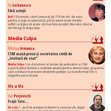
Tia
Serbanescu
Fără soluții
Bref /
Domnule, când cineva îți dă 770 de mil. de euro
pentru o lege (a salarizării), păi îți aduni toate mințile
astfel ca legea să arate cât mai bine posibil. Mai ales când ai
ani întregi la dispoziție.
Media Culpa
Brîndușa
Armanca
CSM acuză presa și societatea civilă de
„lovitură de stat”
Media Culpa /
Un document al Secției de judecători a CSM
a pus în plină lumină o realitate amară pentru democrație: gruparea
care conduce în prezent destinele justiției s-a transformat într-o
oligarhie periculoasă.
Vis a Vis
Dan
Perjovschi
Frații Tate...
Vis a vis /
...au fost arestați la Miami la cererea UK, după