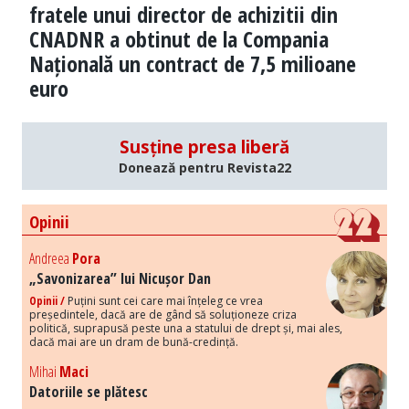
fratele unui director de achizitii din
CNADNR a obtinut de la Compania
Națională un contract de 7,5 milioane
euro
Susține presa liberă
Donează pentru Revista22
Opinii
Andreea
Pora
„Savonizarea” lui Nicușor Dan
Opinii /
Puțini sunt cei care mai înțeleg ce vrea
președintele, dacă are de gând să soluționeze criza
politică, suprapusă peste una a statului de drept și, mai ales,
dacă mai are un dram de bună-credință.
Mihai
Maci
Datoriile se plătesc