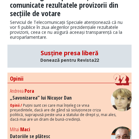
comunicate rezultatele provizorii din
secțiile de votare
Serviciul de Telecomunicații Speciale atenționează că nu
vor fi publice în ziua alegerilor prezidențiale rezultatele
provizorii, ceea ce nu asigură aceeași transparență ca la
europarlamentare.
Susține presa liberă
Donează pentru Revista22
Opinii
Andreea
Pora
„Savonizarea” lui Nicușor Dan
Opinii /
Puțini sunt cei care mai înțeleg ce vrea
președintele, dacă are de gând să soluționeze criza
politică, suprapusă peste una a statului de drept și, mai ales,
dacă mai are un dram de bună-credință.
Mihai
Maci
Datoriile se plătesc