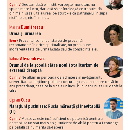
Opinii /
Deocamdată e liniștit: vorbește monoton, nu
spune mare lucru, dar lasă să se înțeleagă ce trebuie, dă
din mâini și se uită aiurea; pe scurt – e ca pătrunjelul în supă:
nici în plus, nici în minus.
Marina
Dumitrescu
Urma și urmarea
Eseu /
Prezentul continuu, starea de prezență
recomandată în orice spiritualitate, nu presupune
indiferența față de urma lăsată sau de consecințele ei.
Raluca
Alexandrescu
Drumul de la școală către noul totalitarism de
extremă dreaptă
Opinii /
Ne aflăm în perioada de admitere în învățământul
universitar, iar la științe politice concurența este mai mare decât în
anii precedenți, ceea ce în sine e un lucru bun, dacă nu te uiți decât la
cifre.
Ciprian
Cucu
Narațiuni putiniste: Rusia măreață și inevitabilă
(II)
Opinii /
Moscova este încă suficient de puternică pentru a
destabiliza un stat mai slab și suficient de abilă pentru a-i convinge
pe ceilalți că nu merită să-l apere.