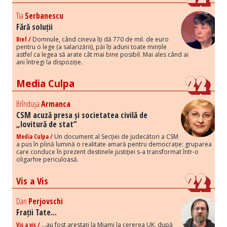
Tia
Serbanescu
Fără soluții
Bref /
Domnule, când cineva îți dă 770 de mil. de euro
pentru o lege (a salarizării), păi îți aduni toate mințile
astfel ca legea să arate cât mai bine posibil. Mai ales când ai
ani întregi la dispoziție.
Media Culpa
Brîndușa
Armanca
CSM acuză presa și societatea civilă de
„lovitură de stat”
Media Culpa /
Un document al Secției de judecători a CSM
a pus în plină lumină o realitate amară pentru democrație: gruparea
care conduce în prezent destinele justiției s-a transformat într-o
oligarhie periculoasă.
Vis a Vis
Dan
Perjovschi
Frații Tate...
Vis a vis /
...au fost arestați la Miami la cererea UK, după