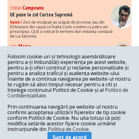
Cristian
Campeanu
UE pune la zid Curtea Supremă
Opinii /
Zeci de inculpați au scăpat de procese sau din
închisoare din cauză că Înalta Curte a extins cu patru ani
prescripția. CJUE a criticat în termeni duri instanța condusă
de Lia Savonea.
Lidia
Moise
Costurile economice ale haosului politic
Folosim cookie-uri și tehnologii asemănătoare
Opinii /
Economia nu poate rezista cu retorica falsă a
pentru a-ți îmbunătăți experiența pe acest website,
susținerii intereselor poporului, care, de fapt, ascunde
pentru a-ți oferi conținut și reclame personalizate și
obsesia menținerii privilegiilor și a averilor unor caste.
pentru a analiza traficul și audiența website-ului.
Înainte de a continua navigarea pe website-ul nostru
Melania
Cincea
te rugăm să aloci timpul necesar pentru a citi și
Noi puseuri de xenofobie din partea românilor
înțelege conținutul Politicii de Cookie și al
Politicii de
„neaoși”
Confidențialitate
.
Opinii /
Periodic, în spațiul public sunt voci care lansează
mesaje xenofobe la adresa câte unui politician care deranjează un
Prin continuarea navigării pe website-ul nostru
anumit grup politico-mediatic, într-un anumit moment.
confirmi acceptarea utilizării fișierelor de tip cookie
conform Politicii de Cookie. Nu uita totuși că poți
Armand
Gosu
modifica setările acestor fișiere cookie urmând
Unirea cu Moldova: modele istorice
instrucțiunile din
Politica de Cookie.
Unire /
Unirea cu Moldova depinde de intensitatea
Sunt de acord
amenințării haosului și anarhiei de dincolo de Nistru.