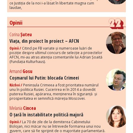
ce Justiția de la noi i-a lăsat în libertate magna cum
laudae,
Opinii
Corina
Șuteu
Viața, din proiect în proiect – AFCN
Opinii /
Citind pe FB variate și numeroase luări de
poziție despre ultimul concurs de selecție a proiectelor
AFCN, mi-au atras atenția comentariile lui Adrian Șoaită
(Fundația Kulturhaus).
Armand
Gosu
Coșmarul lui Putin: blocada Crimeei
Război /
Peninsula Crimeea a fost prioritatea numărul
unu în politica Rusiei. Cucerirea ei în 2014 a dovedit
puterea Rusiei, apărarea, menținerea în siguranță și
prosperitatea ei semnifică măreția Moscovei.
Melania
Cincea
O țară în instabilitate politică majoră
Opinii /
La 70 de zile de la demiterea Cabinetului
Bolojan, nici măcar nu se întrevede formarea unui nou
guvern, care să fie sprijinit de o majoritate parlamentară.