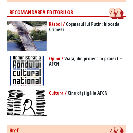
RECOMANDAREA EDITORILOR
Război /
Coșmarul lui Putin: blocada
Crimeei
Opinii /
Viața, din proiect în proiect –
AFCN
Cultura /
Cine câștigă la AFCN
Bref