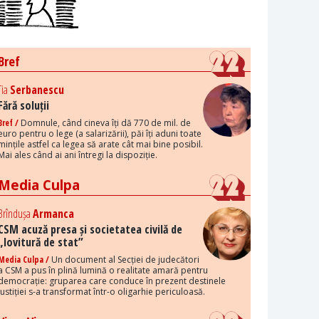
Bref
Tia
Serbanescu
Fără soluții
Bref /
Domnule, când cineva îți dă 770 de mil. de
euro pentru o lege (a salarizării), păi îți aduni toate
mințile astfel ca legea să arate cât mai bine posibil.
Mai ales când ai ani întregi la dispoziție.
Media Culpa
Brîndușa
Armanca
CSM acuză presa și societatea civilă de
„lovitură de stat”
Media Culpa /
Un document al Secției de judecători
a CSM a pus în plină lumină o realitate amară pentru
democrație: gruparea care conduce în prezent destinele
justiției s-a transformat într-o oligarhie periculoasă.