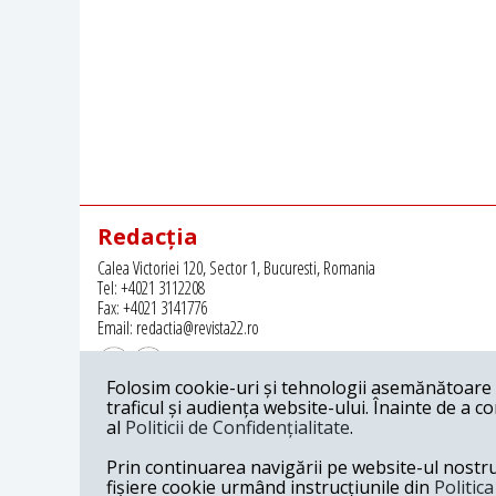
Redacția
Calea Victoriei 120, Sector 1, Bucuresti, Romania
Tel: +4021 3112208
Fax: +4021 3141776
Email: redactia@revista22.ro
Folosim cookie-uri și tehnologii asemănătoare p
traficul și audiența website-ului. Înainte de a c
al
Politicii de Confidențialitate
.
Revista 22 este editata de
Grupul pentru Dialog Social
Prin continuarea navigării pe website-ul nostru c
fișiere cookie urmând instrucțiunile din
Politic