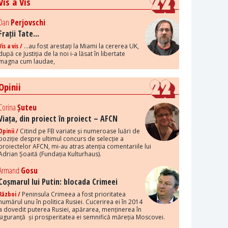
Vis a Vis
Dan
Perjovschi
Frații Tate...
Vis a vis /
...au fost arestați la Miami la cererea UK,
după ce Justiția de la noi i-a lăsat în libertate
magna cum laudae,
Opinii
Corina
Șuteu
Viața, din proiect în proiect – AFCN
Opinii /
Citind pe FB variate și numeroase luări de
poziție despre ultimul concurs de selecție a
proiectelor AFCN, mi-au atras atenția comentariile lui
Adrian Șoaită (Fundația Kulturhaus).
Armand
Gosu
Coșmarul lui Putin: blocada Crimeei
Război /
Peninsula Crimeea a fost prioritatea
numărul unu în politica Rusiei. Cucerirea ei în 2014
a dovedit puterea Rusiei, apărarea, menținerea în
siguranță și prosperitatea ei semnifică măreția Moscovei.