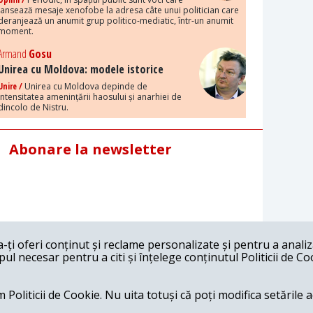
lansează mesaje xenofobe la adresa câte unui politician care
deranjează un anumit grup politico-mediatic, într-un anumit
moment.
Armand
Gosu
Unirea cu Moldova: modele istorice
Unire /
Unirea cu Moldova depinde de
intensitatea amenințării haosului și anarhiei de
dincolo de Nistru.
Abonare la newsletter
ți oferi conținut și reclame personalizate și pentru a anali
l necesar pentru a citi și înțelege conținutul Politicii de Co
 Politicii de Cookie. Nu uita totuși că poți modifica setările 