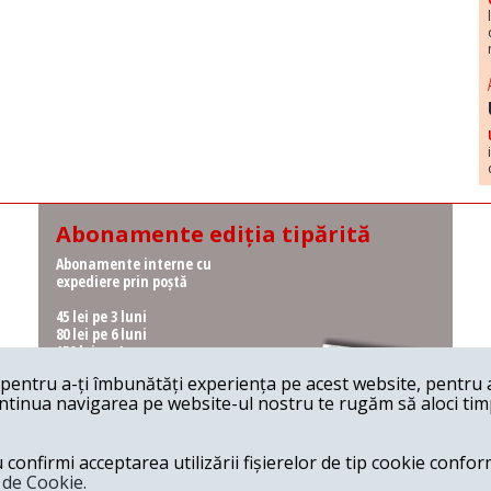
Abonamente ediția tipărită
Abonamente interne cu
expediere prin poștă
45 lei pe 3 luni
80 lei pe 6 luni
150 lei pe 1 an
entru a-ți îmbunătăți experiența pe acest website, pentru a-
Abonamente interne cu
ontinua navigarea pe website-ul nostru te rugăm să aloci timpu
ridicare de la redacție
36 lei pe 3 luni
62 lei pe 6 luni
onfirmi acceptarea utilizării fișierelor de tip cookie conform
115 lei pe 1 an
a de Cookie.