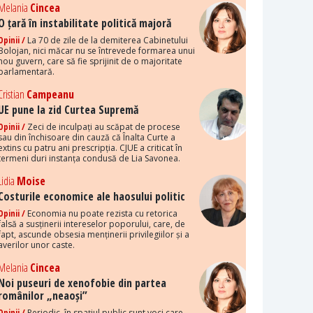
Melania
Cincea
O țară în instabilitate politică majoră
Opinii /
La 70 de zile de la demiterea Cabinetului
Bolojan, nici măcar nu se întrevede formarea unui
nou guvern, care să fie sprijinit de o majoritate
parlamentară.
Cristian
Campeanu
UE pune la zid Curtea Supremă
Opinii /
Zeci de inculpați au scăpat de procese
sau din închisoare din cauză că Înalta Curte a
extins cu patru ani prescripția. CJUE a criticat în
termeni duri instanța condusă de Lia Savonea.
Lidia
Moise
Costurile economice ale haosului politic
Opinii /
Economia nu poate rezista cu retorica
falsă a susținerii intereselor poporului, care, de
fapt, ascunde obsesia menținerii privilegiilor și a
averilor unor caste.
Melania
Cincea
Noi puseuri de xenofobie din partea
românilor „neaoși”
Opinii /
Periodic, în spațiul public sunt voci care