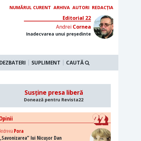
NUMĂRUL CURENT
ARHIVA
AUTORI
REDACȚIA
Editorial 22
Andrei
Cornea
Inadecvarea unui președinte
DEZBATERI
SUPLIMENT
CAUTĂ
Susține presa liberă
Donează pentru Revista22
Opinii
Andreea
Pora
„Savonizarea” lui Nicușor Dan