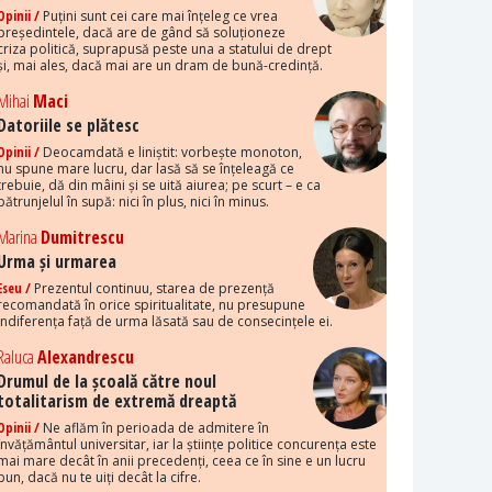
Opinii /
Puțini sunt cei care mai înțeleg ce vrea
președintele, dacă are de gând să soluționeze
criza politică, suprapusă peste una a statului de drept
și, mai ales, dacă mai are un dram de bună-credință.
Mihai
Maci
Datoriile se plătesc
Opinii /
Deocamdată e liniștit: vorbește monoton,
nu spune mare lucru, dar lasă să se înțeleagă ce
trebuie, dă din mâini și se uită aiurea; pe scurt – e ca
pătrunjelul în supă: nici în plus, nici în minus.
Marina
Dumitrescu
Urma și urmarea
Eseu /
Prezentul continuu, starea de prezență
recomandată în orice spiritualitate, nu presupune
indiferența față de urma lăsată sau de consecințele ei.
Raluca
Alexandrescu
Drumul de la școală către noul
totalitarism de extremă dreaptă
Opinii /
Ne aflăm în perioada de admitere în
învățământul universitar, iar la științe politice concurența este
mai mare decât în anii precedenți, ceea ce în sine e un lucru
bun, dacă nu te uiți decât la cifre.