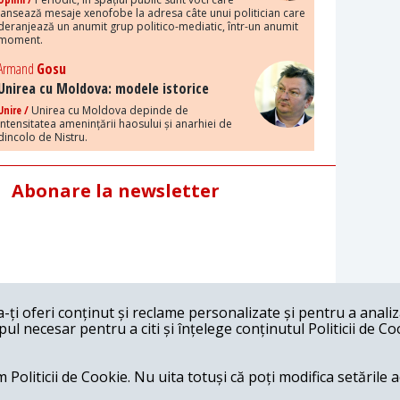
lansează mesaje xenofobe la adresa câte unui politician care
deranjează un anumit grup politico-mediatic, într-un anumit
moment.
Armand
Gosu
Unirea cu Moldova: modele istorice
Unire /
Unirea cu Moldova depinde de
intensitatea amenințării haosului și anarhiei de
dincolo de Nistru.
Abonare la newsletter
ți oferi conținut și reclame personalizate și pentru a anali
l necesar pentru a citi și înțelege conținutul Politicii de Co
 Politicii de Cookie. Nu uita totuși că poți modifica setările 