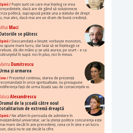
Opinii /
Puțini sunt cei care mai înțeleg ce vrea
președintele, dacă are de gând să soluționeze
criza politică, suprapusă peste una a statului de drept
și, mai ales, dacă mai are un dram de bună-credință.
Mihai
Maci
Datoriile se plătesc
Opinii /
Deocamdată e liniștit: vorbește monoton,
nu spune mare lucru, dar lasă să se înțeleagă ce
trebuie, dă din mâini și se uită aiurea; pe scurt – e ca
pătrunjelul în supă: nici în plus, nici în minus.
Marina
Dumitrescu
Urma și urmarea
Eseu /
Prezentul continuu, starea de prezență
recomandată în orice spiritualitate, nu presupune
indiferența față de urma lăsată sau de consecințele ei.
Raluca
Alexandrescu
Drumul de la școală către noul
totalitarism de extremă dreaptă
Opinii /
Ne aflăm în perioada de admitere în
învățământul universitar, iar la științe politice concurența este
mai mare decât în anii precedenți, ceea ce în sine e un lucru
bun, dacă nu te uiți decât la cifre.