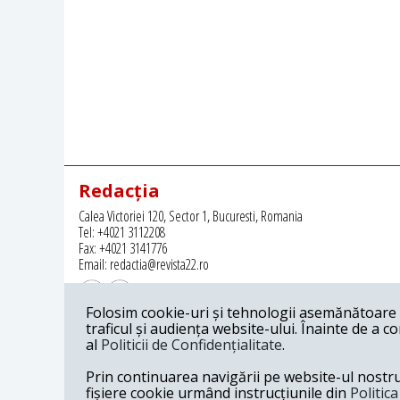
Redacția
Calea Victoriei 120, Sector 1, Bucuresti, Romania
Tel: +4021 3112208
Fax: +4021 3141776
Email: redactia@revista22.ro
Folosim cookie-uri și tehnologii asemănătoare p
traficul și audiența website-ului. Înainte de a c
al
Politicii de Confidențialitate
.
Revista 22 este editata de
Grupul pentru Dialog Social
Prin continuarea navigării pe website-ul nostru c
fișiere cookie urmând instrucțiunile din
Politic