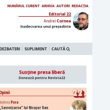
NUMĂRUL CURENT
ARHIVA
AUTORI
REDACȚIA
Editorial 22
Andrei
Cornea
Inadecvarea unui președinte
DEZBATERI
SUPLIMENT
CAUTĂ
Susține presa liberă
Donează pentru Revista22
Opinii
Andreea
Pora
„Savonizarea” lui Nicușor Dan