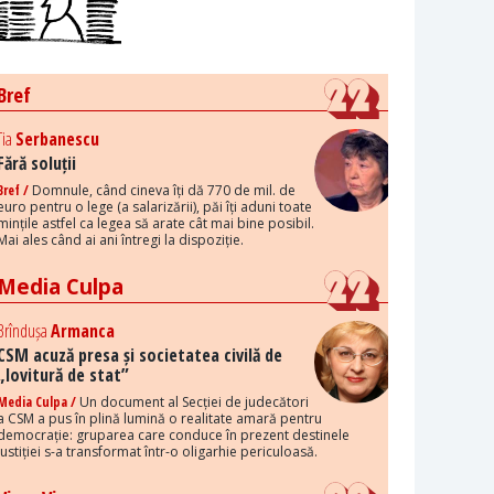
Bref
Tia
Serbanescu
Fără soluții
Bref /
Domnule, când cineva îți dă 770 de mil. de
euro pentru o lege (a salarizării), păi îți aduni toate
mințile astfel ca legea să arate cât mai bine posibil.
Mai ales când ai ani întregi la dispoziție.
Media Culpa
Brîndușa
Armanca
CSM acuză presa și societatea civilă de
„lovitură de stat”
Media Culpa /
Un document al Secției de judecători
a CSM a pus în plină lumină o realitate amară pentru
democrație: gruparea care conduce în prezent destinele
justiției s-a transformat într-o oligarhie periculoasă.