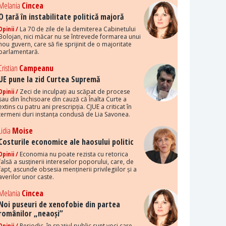
Melania
Cincea
O țară în instabilitate politică majoră
Opinii /
La 70 de zile de la demiterea Cabinetului
Bolojan, nici măcar nu se întrevede formarea unui
nou guvern, care să fie sprijinit de o majoritate
parlamentară.
Cristian
Campeanu
UE pune la zid Curtea Supremă
Opinii /
Zeci de inculpați au scăpat de procese
sau din închisoare din cauză că Înalta Curte a
extins cu patru ani prescripția. CJUE a criticat în
termeni duri instanța condusă de Lia Savonea.
Lidia
Moise
Costurile economice ale haosului politic
Opinii /
Economia nu poate rezista cu retorica
falsă a susținerii intereselor poporului, care, de
fapt, ascunde obsesia menținerii privilegiilor și a
averilor unor caste.
Melania
Cincea
Noi puseuri de xenofobie din partea
românilor „neaoși”
Opinii /
Periodic, în spațiul public sunt voci care