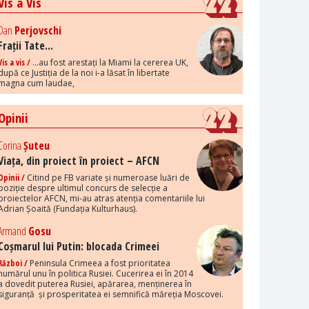
Vis a Vis
Dan
Perjovschi
Frații Tate...
Vis a vis /
...au fost arestați la Miami la cererea UK,
după ce Justiția de la noi i-a lăsat în libertate
magna cum laudae,
Opinii
Corina
Șuteu
Viața, din proiect în proiect – AFCN
Opinii /
Citind pe FB variate și numeroase luări de
poziție despre ultimul concurs de selecție a
proiectelor AFCN, mi-au atras atenția comentariile lui
Adrian Șoaită (Fundația Kulturhaus).
Armand
Gosu
Coșmarul lui Putin: blocada Crimeei
Război /
Peninsula Crimeea a fost prioritatea
numărul unu în politica Rusiei. Cucerirea ei în 2014
a dovedit puterea Rusiei, apărarea, menținerea în
siguranță și prosperitatea ei semnifică măreția Moscovei.