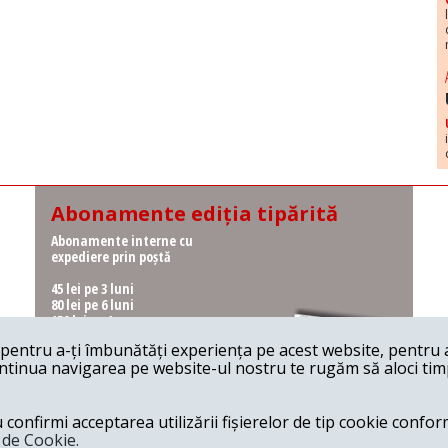
Abonamente ediția tipărită
Abonamente interne cu
expediere prin poștă
45 lei pe 3 luni
80 lei pe 6 luni
150 lei pe 1 an
entru a-ți îmbunătăți experiența pe acest website, pentru a-
Abonamente interne cu
ontinua navigarea pe website-ul nostru te rugăm să aloci timpu
ridicare de la redacție
36 lei pe 3 luni
62 lei pe 6 luni
onfirmi acceptarea utilizării fișierelor de tip cookie conform
115 lei pe 1 an
a de Cookie.