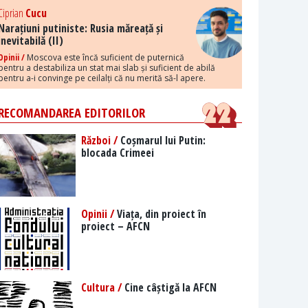
Ciprian
Cucu
Narațiuni putiniste: Rusia măreață și
inevitabilă (II)
Opinii /
Moscova este încă suficient de puternică
pentru a destabiliza un stat mai slab și suficient de abilă
pentru a-i convinge pe ceilalți că nu merită să-l apere.
RECOMANDAREA EDITORILOR
Război /
Coșmarul lui Putin:
blocada Crimeei
Opinii /
Viața, din proiect în
proiect – AFCN
Cultura /
Cine câștigă la AFCN